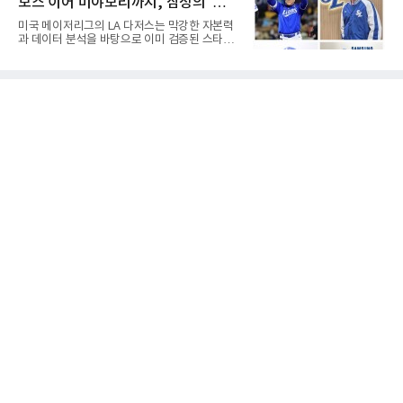
보스 이어 미야모리까지, 삼성의 '스펙
다. 챕터11은 기업이나 개인이 채권자들과 협의
를 통해 재정 구조를 재편할 수 있도록 돕는 제도
만렙' 승부수
미국 메이저리그의 LA 다저스는 막강한 자본력
다.미 매체들에 따르면 푸이그의 자산 규모는
과 데이터 분석을 바탕으로 이미 검증된 스타들
1000만~5000만 달러(약 146억~730억 원), 부
을 영입하는 대표적인 팀이다. 오타니 쇼헤이를
채는 100만~1000만 달러(약 14억~146억 원) 수
비롯해 메이저리그 정상급 선수들을 품으며 매
준으로 신고됐다. 다만 법원은 채권자 목록과 자
시즌 우승 후보로 평가받는 다저스의 행보는 늘
산 내역 등 일부 필수 자료가 빠졌다며 서류 미비
야구계의 관심을 끌었다. 가능성에 투자하기보
를 지적했다.관심이 쏠리는 이
다, 이미 무대에서 증명한 선수들을 통해 당장의
경쟁력을 끌어올린다는 점이다.최근 한국 프로
야구에서도 비슷한 방향성을 보여주는 팀이 있
다. 바로 삼성 라이온즈다. 삼성은 오프시즌 최형
우를 다시 품었다. 이는 단순한 베테랑 영입이 아
니라, 승부처에서 힘을 발휘할 수 있는 검증된
리더를 선택한 것이다.외국인 대체 투수 구성도
마찬가지다. 메이저리그