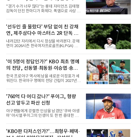
는 경기 수가 바람직
"경기 수가 너무 많다"는 롯데 자이언츠 김태형
감독이 던진 한마디가 화제다. 폭염으로 사상 초
유의 이틀 연속 전 경기 취소가 결정된 날, 김 감
독은 단순히 더위를 이야기하지 않았다. 우천,
폭염, 부상 등 변수가 늘어나는 현실에서 현재
'선두인 줄 몰랐다' 부담 없이 친 강채
팀당 144경기 체제가 과연 지속 가능한지 질문
연, 제주삼다수 마스터스 2R 단독 선
을 던졌다.물론 144경기가 세계적으로 특별히
많은 숫자는 아니다. 메이저리그는 팀당 162경
두
내려갔던 자리에서 다시 정상을 바라본다. 강채
기, 일본프로야구도 143~144경기를 치른다. 숫
연이 2026시즌 한국여자프로골프(KLPGA) 투어
자만 놓고 보면 KBO가 유난히 혹사 구조라고 말
하반기 첫 대회 제주삼다수 마스터스(총상금 10
하기 어렵다.하지만 중요한 것은 숫자가 아니라
억 원, 우승상금 1억8000만 원) 2라운드에서 단
환경이다. 한국의 여름은 달라지고 있다. 과거와
독 선두로 도약했다.강채연은 7일 제주도 서귀
'이 5명이 정답인가?' KBO 최초 명예
비교하기 어려울 정도로 폭염이 길어지고 강해
포의 테디밸리 골프앤리조트(파72)에서 열린 2
지고 있다. 여기에 장마, 이
의 전당, 선동열·최동원·이승엽·송진
라운드에서 버디 5개와 보기 1개를 묶어 4언더
파 68타를 쳤다. 중간합계 9언더파 135타로 전
우·김응용을 둘러싼 논쟁
한국 프로야구 역사에 남을 새로운 이정표가 세
날 공동 4위에서 선두로 올라섰다. 공동 2위 그
워진다. 한국야구 명예의 전당 건립이 2027년으
룹(8언더파 136타)과는 한 타 차다.이 대회는 그
로 다가오면서 이제 야구계의 관심은 하나의 질
에게 특별하다. 2023년 정규투어에 데뷔한 강채
문으로 향하고 있다. "누가 한국 야구 최초의 명
연은 2024년 8월 이 대회에서 공동 2위로 주목
예의 전당 헌액자가 될 것인가?"현재 가장 많이
'760억 다 어디 갔나?' 푸이그, 형량
받았으나, 지난해 상금순위 75위에 그쳐 시드순
거론되는 후보군은 선동열, 최동원, 이승엽, 송
위전으로 밀렸고 본선에서도 78위에
선고 앞두고 파산 신청
진우, 그리고 김응용 감독이다. 한국 야구의 시
대별 상징성과 업적을 고려하면 충분히 설득력
야구팬들에게 강렬한 인상을 남겼던 '쿠바 야생
있는 이름들이다.선동열은 한국 야구가 배출한
마' 야시엘 푸이그의 인생이 또 한 번 중대한 갈
최고의 투수로 평가받는다. 해태 시절 통산 146
림길에 섰다. 메이저리그와 한국 프로야구에서
승과 평균자책점 1.20이라는 압도적인 기록을
거액을 벌었던 푸이그가 연방 사건 선고를 앞두
남겼고, 1980년대 후반 리그를 지배했다. 일본
고 파산보호를 신청했다.푸이그는 최근 미국 플
'KBO판 다저스인가?'…최형우·페덱·
프로야구에서도 성공하며 한국 선수의 해외 진
로리다 파산 법원에 챕터11 파산보호 신청을 냈
출 가능성을 보여준 상징적인 존