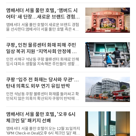
즈’를 선보인다.앰배서더 서울 풀만 호텔 측은
“요일마다 다른 즐거움과 한층 깊어진 미식의 여
앰배서더 서울 풀만 호텔, ‘앰버드 시
유를 경험할 수 있도록 기획했다”고 밝혔다.먼저
어터’ 새 단장…새로운 브랜드 경험 선
월요일과 화요일에는 한 주의 문을 여는 여유로
운 식사를 테마로 다양한 혜택이 마련된다. 런치
사
앰배서더 서울 풀만 호텔이 새로운 브랜드 경험
이용 시 성인 5인 이상 사전 예약 고객에게 성인
을 선사한다.앰배서더 서울 풀만 호텔 측은 4일
1인 무료 혜택을 제공하며, 디너 이용 시에는 성
“호텔 공식 마스코트 앰버드(Ambird)의 새로운
인 2인 이상 사전 예약 고객에게 소인 1인 무료
이야기를 담은 인형 극장 콘셉트의 공간 ‘앰버드
혜택을 제공한다.수요일 런치에는 사전 예약한
시어터(Ambird Theater)’를 새롭게 선보인
쿠팡, 인천 물류센터 화재 피해 주민
유료 회원 고객을 대상으로 5% 추가 할인 또는
다”고 밝혔다.앰배서더 서울 풀만 호텔은 로비
바우처 1매 추가
일상 복귀 지원 “지역사회 안정에 총
한편에 마련된 앰버드 존을 통해 앰버드의 세계
관을 소개해왔다. 앰버드 존은 앰버드가 우주여
력”
인천 서해구 석남동 쿠팡 물류센터 화재로 인해
행 중 수집한 다양한 굿즈를 전시한 '앰버드 플래
임시 대피소 생활을 지속해온 주민들이 생활 터
닛(Ambird Planet)과 계절별 플라워 연출로 사
전으로 돌아갈 수 있는 계기가 마련됐다. 쿠팡풀
랑받아온 ‘앰버드 가든(Ambird Garden)’으로
필먼트서비스(CFS)가 지난 28일부터 화재 피해
구성되어 있다.새 단장한 앰버드 시어터는 오페
주민을 대상으로 전문 출장 청소서비스 지원에
쿠팡 “입주 전 화재는 당사와 무관”…
라 극장을 모티브로 한 데코레이션으로 구성됐
나섬으로써 본격적인 지역사회 복구 작업이 시
다. 무대 공간 및 티켓 박스
탄내 의혹도 외부 연기 유입 반박
작된 것이다.대피소 주민 중심 청소 접수, 첫날
부터 2가구 지원 완료CFS는 신현초등학교, 신
인천 석남동 쿠팡 물류센터 화재를 둘러싸고 확
현북초등학교, 신현여자중학교 등 인천 서해구
인되지 않은 의혹이 확산되자 쿠팡이 반박에 나
관내 임시 대피소 3곳에서 체류해온 화재 피해
섰다. 화재 전 센터 내부에서 탄내가 났다는 주장
주민들을 대상으로 출장 청소업체 요청 접수를
에 대해서는 외부 화재 연기 유입이라고 설명했
시작했다. 현장에서 극심한 피해를 입은 지역 주
고, 2023년 같은 물류센터에서 발생한 화재에
앰배서더 서울 풀만 호텔, '오후 6시
민들의 호응 속에 CFS는 즉시 행동에 나섰다. 지
대해서도 쿠팡 입주 전 공사 과정에서 벌어진 일
난 28일 오후 전문 청소업체와
체크인 딜' 패키지 선봬
이라며 선을 그었다.쿠팡은 21일 인천 물류센터
내부에서 불이 타는 냄새가 났다는 의혹과 관련
앰배서더 서울 풀만 호텔이 오는 12월 31일까지
해 “사실무근”이라는 입장을 밝혔다.회사 측은
'6PM Check-in Deal(오후 6시 체크인 딜)' 패키
“인근에서 지난 15일 다른 회사에서 발생한 대