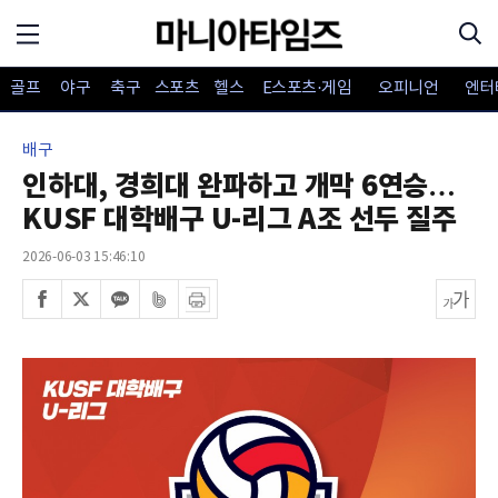
골프
야구
축구
스포츠
헬스
E스포츠·게임
오피니언
엔터
배구
인하대, 경희대 완파하고 개막 6연승…
KUSF 대학배구 U-리그 A조 선두 질주
2026-06-03 15:46:10