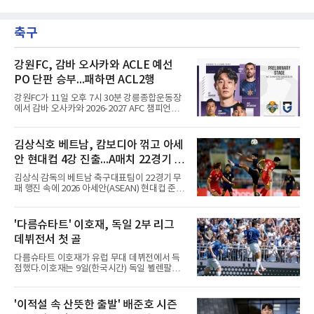
기에 결장했다. 샌디에이고는 3-2로 이겼다.
KBO리그 사상 초유의 비FA 다년 계약을 체결하
면서 동시에 해외 진출 가능성을 열어두는 조항
축구
을 포함했다. 국내에서 이미 최고 수준의 대우와
확실한 입지를 확보한 만큼, 이번 메이저리그 도
전은 생존을 건 승부수가 아니다.오히려 잃을 것
이 없는 도전에 가깝다. 노시환은 이미 KBO리그
강원FC, 감바 오사카와 ACLE 예선
에서 연평균 약 28억 원에 달하는 대형 계약과
PO 단판 승부...패하면 ACL2행
한화의 프랜차이즈 스타라는 지위를 얻었다. 만
약 MLB 구단들의 평가가 기대에 미치지 못하더
강원FC가 11일 오후 7시 30분 강릉종합운동장
라도 돌아올 곳이 확실하다.그렇다고 포스팅 도
에서 감바 오사카와 2026-2027 AFC 챔피언스
전의 의미가 작아지는 것은 아
리그 엘리트(ACLE) 예선 플레이오프를 치른다.
승자는 ACLE 본선에 오르고 패자는 2부 격 대회
인 AFC 챔피언스리그2(ACL2)로 향한다. 강원은
김상식호 베트남, 캄보디아 꺾고 아세
2024시즌 K리그1 준우승 자격으로 나선 지난 시
안 현대컵 4강 진출...A매치 22경기 무
즌 ACLE에서 창단 첫 아시아 무대를 경험하며
16강에 진출했고, 2025시즌 리그 5위로 이번 출
패 질주
김상식 감독의 베트남 축구대표팀이 22경기 무
전권을 얻었다.감바 오사카는 2025-2026시즌
패 행진 속에 2026 아세안(ASEAN) 현대컵 준결
ACL2 결승에서 크리스티아누 호날두의 소속팀
승에 올랐다.베트남은 7일(한국시간) 하노이 미
알나스르를 2-0으로 꺾은 우승팀이다. 지난 7일
딘 국립경기장에서 열린 캄보디아와의 조별리그
J리그 개막전에서 우라와 레즈를 4-3으로 이겨
A조 4차전에서 응우옌 딘 박의 2골과 상대 자책
'다름슈타트' 이호재, 독일 2부 리그
기세도 좋다.최근 리그 2연패로 상승세가 끊긴
골을 묶어 3-1로 이겼다. 3승 1무 승점 10으로
강원은 이번 승리로 반등을 노린다. 김대
데뷔전서 첫 골
싱가포르(승점 8)를 제치고 조 1위를 차지했고,
A매치 연속 무패는 22경기(19승 3무)로 늘렸다.
다름슈타트 이호재가 유럽 무대 데뷔전에서 득
종전 자국 기록은 18경기였다.2년마다 열리는
점했다.이호재는 9일(한국시간) 독일 뵐렌팔토
현대컵은 '동남아의 월드컵'으로 불리며, 스즈키
어 경기장에서 열린 홀슈타인 킬과의 2026-
컵·미쓰비시컵을 거쳐 30주년을 맞아 타이틀 스
2027시즌 2.분데스리가(2부) 개막전에서 0-2로
폰서가 바뀌었다. 2024년 우승팀 베트남은 2연
뒤진 후반 추격골을 넣었다. 후반 15분 핀 라켄
'이적설 속 산뜻한 출발' 배준호 시즌
패와 통산 4번째 우승을 노린다.준결승 상대 말
마허와 교체 투입된 그는 후반 31분 페널티지역