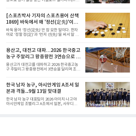
상으로 장기 결장 중인 카를로스 알카라스(스페
U-16 아시아선수권 우승으로 처음 이 대회에 나
인)가 올해 마지막 메이저 US오픈에 나설 수 있
선 대표팀은 3경기 연속 한 세트만 내줬다. 이날
을지 관심이 쏠린다.얀니크 신네르(이탈리아)와
도 1, 2세트를 잡은 뒤 3세트를 내줬으나 4세트
정상을 다투던 알카라스는 지난 4월 바르셀로나
[스포츠박사 기자의 스포츠용어 산책
종반 점수 차를 벌려 승점 3을 챙겼다.블로킹은
오픈 이후 넉 달째 남자프로테니스(ATP) 투어 경
7-16으로 밀렸지만 한국보다
1869] 바둑에서 왜 '정선(定先)'이라
기에 나서지 못하고 있다. 9일 영국 BBC 등에 따
르면 그는 손목 힘줄을 감싸는 활막에 염증이 생
말할까
바둑 용어 ‘정선(定先)’은 참 묘한 말이다. 한자
기는 건초염을 앓고 있다.이 부상이 까다로운 이
어로 ‘정할 정(定)’과 ‘먼저 선(先)’을 써서 말 그
유가 있다. 반복적으로 라켓을 쥐고 휘두르는 동
대로 풀면 ‘먼저 두는 것을 정한다’는 뜻이다. 흑
작 탓에 테니스 선수에게 흔한 부상이지만, 가벼
이 먼저 두되 백에게 덤을 주지 않는 방식이다.
우면 몇 주 안에 낫는 반면 심하면 수술과 함께
요즘 프로기사들의 대국은 대부분 ‘호선(互
용산고, 대전고 대파…2026 한국중고
최장 1년의 회복이 필요하다. 알카라스는 수술
先)’으로 치러지고, 백에게 6집 반 또는 7집 반의
은 받지 않았다. 라켓
농구 주말리그 왕중왕전 3연승으로 조
덤을 주는 것이 일반적이다. (본 코너 1868회 ‘바
둑에서 왜 ‘호선(互先)’이라 말할까‘ 참조) 반면
1위 16강 진출
용산고가 대전고를 대파하고 2026 한국중고농
정선에서는 흑이 먼저 두는 대신 덤이 없다. 한국
구 주말리그 왕중왕전에서 3연승을 달리며 조 1
기원 역시 기력 차이를 표시하는 기준에서 정선
위로 16강에 진출했다.용산고는 8일 전남 해남
을 하나의 기준으로 삼고 있다.과거 일본 바둑의
우슬체육관에서 열린 대회 남고부 B조 예선 3차
치수제에서는 실력 차이에 따라 정선(定先), 선
전에서 대전고를 상대로 주전 선수들의 고른 활
한국 남자 농구, 아시안게임 A조서 일
상선(先相先), 선이선(先二先) 등 여러 단계가
약을 앞세워 108-33으로 대승을 거뒀다.용산고
본과 격돌...9월 13일 맞대결
는 배대범이 22점, 김민기가 19점, 이승민이 13
점을 올리며 공격을 이끌었다. 경기 초반부터 주
한국 남자 농구 대표팀이 2026 아이치·나고야
도권을 잡은 용산고는 일찌감치 승기를 굳히며
아시안게임 조별리그 A조에서 일본, 사우디아라
대전고에 큰 점수 차 승리를 거뒀다.이로써 용산
비아, 인도네시아와 경쟁한다.대회 조직위원회
고는 예선 3경기를 모두 승리하며 B조 1위로 16
가 8일 발표한 일정에 따르면 한국은 9월 10일
강에 진출했다. 용산고는 16강에서 배재고와 맞
사우디, 11일 인도네시아, 13일 일본과 차례로
붙는다.C조에서는 양정고가 충주고를 82-35로
맞붙는다. FIBA 랭킹은 일본 22위, 한국 57위, 사
크게 꺾고 16강 진출을 확정했다
우디 65위, 인도네시아 94위로, 랭킹과 홈 이점
을 모두 갖춘 일본이 최대 변수다.니콜라이스 마
줄스(라트비아) 감독이 이끄는 대표팀은 지난달