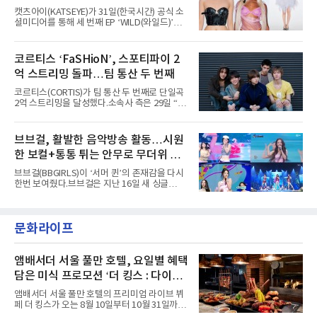
형 무대에 잇달아 출연해 당찬 에너지와 풋풋한
캣츠아이(KATSEYE)가 31일(한국시간) 공식 소
매력으로 음악팬들의 눈도장을 찍었다.이후
셜미디어를 통해 세 번째 EP ‘WILD(와일드)’의
AxMxP는 '카운트다운 판타지 2025-2026',
콘셉트 포토와 트랙리스트를 공개했다.‘Wild
'PEAKBOX 2025 vol.2 : 사랑·청춘·행복', '2025
heart(와일드 하트)’라는 제목이 붙은 콘셉트 포
Someday Christmas - 부산' 등 무대를 통해 안
토에는 멤버들의 본능적이고 야성적인 면모가
코르티스 ‘FaSHioN’, 스포티파이 2
정적인 실력을 입증했고, 올해 '2026 어썸뮤직
강렬하게 담겼다. 짙은 아이섀도와 푸른빛·금빛·
페스티벌', '뷰티풀 민트 라이프 2026', '2026
억 스트리밍 돌파…팀 통산 두 번째
붉은빛의 컬러 렌즈가 비현실적인 분위기를 자
아내고, 여러 원색이 불규칙하게 뒤섞인 멀티컬
코르티스(CORTIS)가 팀 통산 두 번째로 단일곡
러 헤어와 과감한 블루·블랙 립 메이크업이 낯설
2억 스트리밍을 달성했다.소속사 측은 29일 “코
고도 매혹적인 비주얼을 완성했다.스타일링 역
르티스의 데뷔 앨범 수록곡 ‘FaSHioN’이 글로
시 파격적이다. 스터드와 망사, 코르셋, 풍성한
벌 오디오·음원 스트리밍 플랫폼 스포티파이에
레이스 등 언뜻 어울리지 않을 듯한 소재와 실루
서 27일 자로 누적 재생 수 2억 회를 돌파했
브브걸, 활발한 음악방송 활동…시원
엣을 거침없이 결합했다. 멤버들은 각기 다른 개
다”고 밝혔다.곡이 발표된 지 약 10개월 만이다.
성을 살린 스타일링을 선
한 보컬+통통 튀는 안무로 무더위 사
팀의 첫 번째 2억 스트리밍 곡은 동일 음반에 수
록된 ‘GO!’다. 이 노래는 공개 약 9개월 만인 지
냥
브브걸(BBGIRLS)이 ‘서머 퀸’의 존재감을 다시
난달 26일 자에 2억 고지를 밟았다. 이는 최근 5
한번 보여줬다.브브걸은 지난 16일 새 싱글
년 내 데뷔한 보이그룹의 곡 중 최단기 2억 달성
'BODY WAVE'(바디 웨이브)를 발매하고 각종 음
이며 ‘FaSHioN’이 그 다음이다.코르티스는 평
악방송에 출연했다.브브걸은 컴백 이후 Mnet
소 관심이 많은 ‘패션’을 소재로 곡을 공동 창작
'엠카운트다운'을 시작으로 KBS2 '뮤직뱅크',
했다. “내 티, 5 bucks 바지는, 만원” 등 멤버들
문화라이프
MBC '쇼! 음악중심', SBS '인기가요' 등 주요 음
의 라이프 스타일
악방송 무대에 올라 화려한 퍼포먼스를 펼쳤다.
시원한 에너지와 안정적인 라이브, 통통 튀는 매
력을 앞세워 매 무대 색다른 볼거리를 선사했다.
앰배서더 서울 풀만 호텔, 요일별 혜택
특히 화사한 파스텔 톤의 비치웨어부터 청량한
담은 미식 프로모션 ‘더 킹스 : 다이닝
마린룩, 햇살 아래 반짝이는 물결을 연상시키는
프리빌리지즈’ 선봬
스커트, 강렬한 붉은 계열의 스타일링까지 각기
앰배서더 서울 풀만 호텔의 프리미엄 라이브 뷔
다른 매력을 선보였다. 브브걸은 다채로운 여름
페 더 킹스가 오는 8월 10일부터 10월 31일까지
패션을 완벽하게 소화하며 보
특별 프로모션 ‘더 킹스 : 다이닝 프리빌리지