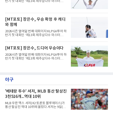
다.
반기 첫 대회인 ‘제13회 제주삼다수 마스터
스’(총상금 10억 원, 우승상금 1억 8천만 원)가
제주도 서귀포시에 위치한 테디밸리 골프앤리조
트(파72/6,767야드)에서 열리고 있다.9일 현재
최종라운드 경기가 펼쳐지고 있다.장은수가 18
[MT포토] 장은수, 우승 확정 후 캐디
번 홀에서 진행된 시상식에서 포즈를 취하고 있
다.
와 함께
2026시즌 열여덟 번째 대회이자 KLPGA투어 하
반기 첫 대회인 ‘제13회 제주삼다수 마스터
스’(총상금 10억 원, 우승상금 1억 8천만 원)가
제주도 서귀포시에 위치한 테디밸리 골프앤리조
트(파72/6,767야드)에서 열리고 있다.9일 현재
[MT포토] 장은수, 드디어 우승이다
최종라운드 경기가 펼쳐지고 있다.장은수가 18
번 홀에서 진행된 시상식에서 포즈를 취하고 있
2026시즌 열여덟 번째 대회이자 KLPGA투어 하
다.
반기 첫 대회인 ‘제13회 제주삼다수 마스터
스’(총상금 10억 원, 우승상금 1억 8천만 원)가
제주도 서귀포시에 위치한 테디밸리 골프앤리조
트(파72/6,767야드)에서 열리고 있다.9일 현재
최종라운드 경기가 펼쳐지고 있다.장은수가 18
번 홀에서 진행된 시상식에서 포즈를 취하고 있
야구
다.
'베테랑 투수' 셔저, MLB 통산 탈삼진
3천516개...역대 10위
MLB 우완 맥스 셔저(42·토론토 블루제이스)가
통산 탈삼진 역대 10위에 올랐다.셔저는 9일(한
국시간) 미국 필라델피아 시티즌스뱅크파크에