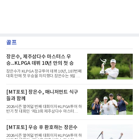
골프
장은수, 제주삼다수 마스터스 우
승...KLPGA 데뷔 10년 만의 첫 승
장은수가 KLPGA 정규투어 데뷔 10년, 187번째
대회 만에 첫 우승을 차지했다.장은수는 9일 제
주도 서귀포시 테디밸리 골프앤리조트(파72)에
서 열린 제주삼다수 마스터스(총상금 10억원)
최종 4라운드에서 보기 없이 버디 3개를 잡아 합
[MT포토] 장은수, 매니저먼트 식구
계 14언더파 274타를 기록했다. 13언더파 275
들과 함께
타 공동 2위 강채연, 문정민을 1타 차로 제치고
우승 상금 1억8천만원을 받았다.2017년 신인왕
2026시즌 열여덟 번째 대회이자 KLPGA투어 하
출신인 그는 상비군과 국가대표를 거쳤지만
반기 첫 대회인 ‘제13회 제주삼다수 마스터
2020시즌 이후 세 차례 정규투어 출전권을 잃고
스’(총상금 10억 원, 우승상금 1억 8천만 원)가
드림투어를 병행했다.1타 뒤진 공동 2위로 출발
제주도 서귀포시에 위치한 테디밸리 골프앤리조
한 장은수는 15번 홀까지 강채연과 동타를 이루
트(파72/6,767야드)에서 열리고 있다.9일 현재
[MT포토] 우승 후 환호하는 장은수
다 16번 홀(파4)에서 두 번째 샷을 홀 3ｍ에 붙여
최종라운드 경기가 펼쳐지고 있다.장은수가 18
버디를 잡고 단독 선두에 나섰다
번 홀에서 진행된 시상식에서 포즈를 취하고 있
2026시즌 열여덟 번째 대회이자 KLPGA투어 하