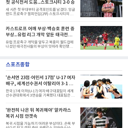
레이시아는 8일 필리핀을 1-0
첫 공식전서 도움...스토크시티 2-0 승
오른쪽에서 카이 클레피시의 패스를 받아 오른
발 슈팅으로 마무리했다.다름슈타트는 후반 41
새 시즌 첫 무대부터 공격포인트를 남겼다. 잉글
분 알렉산다르 부코티치의 동점골로 승점 1을
랜드 프로축구 챔피언십(2부) 스토크시티의 배
챙겼다. 홀슈타인 킬은 전반 8분 기예르모 발지,
준호가 시즌 첫 공식전에서 도움을 올렸다.배준
전반 42분 필 하레스의 골로 앞섰으나 2-2 무승
호는 9일(한국시간) 영국 스토크온트렌트의 베
부에 그쳤다.2000년생 이호재는 191㎝ 신장을
트365 스타디움에서 열린 올덤 애슬레틱(4부)과
카스트로프 어깨 부상·백승호 훈련 중
활용한 제공권과 문전 슈팅이 강점인 정통 스트
의 2026-2027시즌 잉글랜드 풋볼리그컵(EFL
라이커로, K리그1 포항 스틸러스에서
부상...유럽 리그 개막 앞둔 태극전사
컵) 1라운드에서 팀의 2-0 승리에 쐐기를 박는
골을 도왔다.투입 직후 결정적인 장면을 만들었
악재
유럽 프로축구 개막을 앞두고 북중미 월드컵에
다. 1-0으로 앞서던 후반 21분 그라운드를 밟은
나섰던 태극전사들의 부상이 잇따라 확인됐다.
그는 후반 37분 상대 수비 라인 사이를 찌르는
독일 분데스리가 보루시아 묀헨글라트바흐는 8
전진 패스를 건넸고, 이를 받은 로베르트 보제니
일(한국시간) 옌스 카스트로프가 6일 아마추어
크가 단독 드리블 끝에 오른발 슈팅으로 골망을
팀 로타흐-에게른과의 친선경기에서 어깨를 다
흔들었다.시점도 좋았다. 프랑스 올랭피크 리옹
스포츠종합
쳐 당분간 출전이 어렵다고 밝혔다. 그는 후반 교
이적설이 도는 배준호는 시즌 첫
체 투입돼 두 골을 넣었으나 후반 22분 부상으로
물러났다.독일인 아버지와 한국인 어머니 사이
에서 태어난 카스트로프는 측면 미드필더와 측
'손서연 23점·어민서 17점' U-17 여자
면 수비가 가능한 자원으로, 월드컵 남아프리카
배구, 세계선수권서 이탈리아 3-1 완
공화국과의 조별리그 3차전에 출전했다. 해외
파...조별리그 3연승
출생 혼혈 선수의 한국 남자 대표팀 월드컵 출전
한국 17세 이하(U-17) 여자 배구대표팀이 세계
은 그가 처음이다. 묀헨글라트바흐는 23일 DFB
선수권대회에서 3연승을 기록했다.대표팀은 9
포칼 1라운드, 29일 라이프치히
일(한국시간) 칠레 로스안데스에서 열린 2026
FIVB U-17 여자 세계선수권대회 조별리그 D조
3차전에서 이탈리아를 3-1(25-14 25-19 13-25
'완전히 나은 뒤 복귀해야' 알카라스
25-20)로 꺾었다. 푸에르토리코, 대만에 이은 3
복귀 시점 안갯속
연승으로 승점 9를 쌓아 조 1위에 올랐다. 24개
팀이 6개 팀씩 4개 조로 나뉘어 조별리그를 치르
복귀 시점을 가늠하기 어려운 부상이다. 손목 부
며 각 조 상위 4개 팀이 16강에 진출한다.지난해