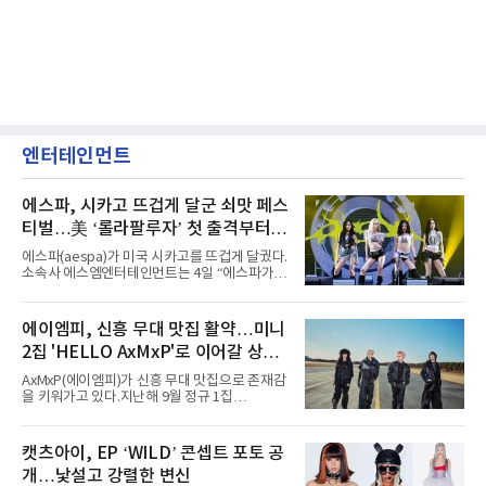
엔터테인먼트
에스파, 시카고 뜨겁게 달군 쇠맛 페스
티벌…美 ‘롤라팔루자’ 첫 출격부터
증명한 존재감
에스파(aespa)가 미국 시카고를 뜨겁게 달궜다.
소속사 에스엠엔터테인먼트는 4일 “에스파가
지난 2일(현지 시간) 미국 시카고 그랜트 파크에
서 열린 ‘롤라팔루자 시카고’(Lollapalooza
Chicago)의 알리안츠 스테이지에 올랐다”며
에이엠피, 신흥 무대 맛집 활약…미니
“총 14곡으로 구성된 세트리스트를 선사, 데뷔 7
2집 'HELLO AxMxP'로 이어갈 상승
년 차다운 노련한 무대 매너와 파워풀한 에너지
로 현장의 분위기를 압도했다”고 밝혔다.1991
세
AxMxP(에이엠피)가 신흥 무대 맛집으로 존재감
년 시작된 ‘롤라팔루자’는 8개 스테이지, 170여
을 키워가고 있다.지난해 9월 정규 1집
팀의 아티스트와 40만 명 이상의 관객이 운집하
'AxMxP'를 발매하며 가요계에 정식 출격한
는 북미 최대 규모의 페스티벌이다.올해 ‘롤라팔
AxMxP는 데뷔 전부터 버스킹과 각종 페스티벌,
루자 시카고’에는 에스파 외에도 제니, 아이들,
공연 무대에 오르며 실전 경험을 쌓아왔다.이들
캣츠아이, EP ‘WILD’ 콘셉트 포토 공
코르티스 등 K팝 스타들이 출연진 명단에 이름
은 소속사 패밀리 콘서트를 비롯해 '뷰티풀 민트
을 올렸다.이날 에스파는
개…낯설고 강렬한 변신
라이프 2025', '2025 부산국제록페스티벌' 등 대