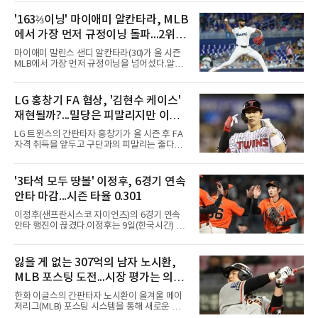
서 열린 필라델피아 필리스와의 원정 경기에 선
발 등판해 5⅓이닝 4탈삼진을 기록, 통산 3천
'163⅔이닝' 마이애미 알칸타라, MLB
516개를 쌓아 월터 존슨(3천515개)을 1개 차로
에서 가장 먼저 규정이닝 돌파...2위와
제쳤다.이 부문 1위는 놀런 라이언(5천714개)이
며 랜디 존슨(4천875개), 로저 클레먼스(4천672
14이닝 차
마이애미 말린스 샌디 알칸타라(30)가 올 시즌
개), 스티브 칼턴(4천136개)이 뒤를 잇는다.현역
MLB에서 가장 먼저 규정이닝을 넘어섰다.알칸
중에서는 올 시즌 후 은퇴하는 통산 8위 저스틴
타라는 9일(한국시간) 미국 마이애미 론디포파
벌랜더(디트로이트 타이거스·266승·3천554탈
크에서 열린 로스앤젤레스 에인절스전에 선발
삼진)에 이어 222승의 셔저가 다승과 탈삼진 모
등판해 7이닝 3피안타 무실점을 기록, 7-0 승리
LG 홍창기 FA 협상, '김현수 케이스'
두 2위다. 올해 토론토와 1년 300만 달러에 재계
를 이끌며 시즌 13승(6패)을 올렸다. 평균자책점
약한 그는 9위 게일로드 페리(3
재현될까?...밀당은 피말리지만 이적
은 3.52로 떨어졌고, 3회를 마쳤을 때 통산 1천
226이닝을 기록해 리키 놀라스코의 구단 최다
가능성은 낮아
LG 트윈스의 간판타자 홍창기가 올 시즌 후 FA
이닝(1천225⅔이닝)을 경신했다.시즌 소화 이닝
자격 취득을 앞두고 구단과의 피말리는 줄다리
은 163⅔이닝으로 규정이닝 162이닝을 통과했
기를 예고하고 있다. 과거 팀의 핵심 자원이었던
다. 이닝 2위 크리스토페르 산체스(필라델피아
김현수가 FA 시장에서 이적했던 충격적인 선례
필리스·149⅔이닝)보다 14이닝 많다.2017년 세
가 소환되면서 벌써부터 팬들의 이목이 집중되
'3타석 모두 땅볼' 이정후, 6경기 연속
인트루이스에서 데뷔해 이듬해 마이애미로 이적
는 양상이다.다만 이번 협상은 과거 김현수 케이
한 그는 2022년 리그 최다 228⅔이닝
안타 마감...시즌 타율 0.301
스와는 판이하게 다른 환경 속에서 전개될 것으
로 보인다. 선수 측과 구단 간의 시각 차이가 팽
이정후(샌프란시스코 자이언츠)의 6경기 연속
팽히 맞서며 내부 협상 과정은 극심한 진통을 겪
안타 행진이 끊겼다.이정후는 9일(한국시간) 미
을 가능성이 크지만, 시장 외부에서 불어오는 변
국 샌프란시스코 오라클 파크에서 열린 MLB 디
수는 제한적일 것이라는 분석이 지배적이다.홍
트로이트 타이거스와의 홈경기에 2번 타자 우익
창기는 지난 2025년 불의의 무릎 부상으로 전력
수로 출전해 3타수 무안타에 그쳤다. 시즌 타율
잃을 게 없는 307억의 남자 노시환,
에서 이탈하는 아픔을 겪었고, 이어진 2026시즌
은 0.301로 하락했다. 1회와 4회 유격수 땅볼, 7
초중반에도 실전 감각 회복
MLB 포스팅 도전...시장 평가는 의외
회 2루수 땅볼로 물러났고 9회초 대수비와 교체
됐다.샌프란시스코는 팀 전체가 2안타에 묶인
일 수 있어
한화 이글스의 간판타자 노시환이 올겨울 메이
데다 7회 6실점이 겹쳐 0-8로 졌다.샌디에이고
저리그(MLB) 포스팅 시스템을 통해 새로운 도전
파드리스 송성문은 휴스턴 애스트로스와의 홈경
에 나선다.노시환은 11년 총액 307억 원이라는