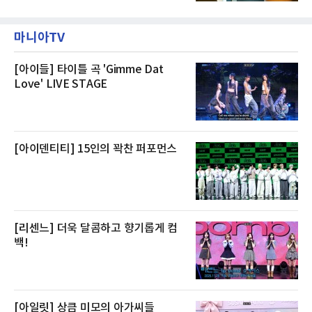
지를 선보인다.이번 패키지는 오후 6시 체크인
형 화재 연기가 인입돼 즉시 방재팀이 조사한 결
으로 여유로운 저녁 시간부터 호텔 스테이를 시
과 일산화탄소가 미검출됐고, 내부 문제가 아닌
작할 수 있도록 준비됐다.앰배서더 서울 풀만 호
것으로 확인됐다”고 설명했다.이어 “정확한 화
마니아TV
텔 측은 “퇴근 후 또는 주말 도심 속에서 짧지만
재 원인은 추후 조사될
온전한 휴식을 원하는 고객들에게 특별한 경험
을 제공한다”고 밝혔다.패키지는 디럭스와 이그
제큐티브 두 가지 타입으로 구성된다. 디럭스 패
[아이들] 타이틀 곡 'Gimme Dat
키지는 객실 1박(룸 온리)으로 심플한 호캉스를
Love' LIVE STAGE
즐길 수 있으며, 이그제큐티브 패키지는 객실 1
박과 함께 클럽 앰배서더 라운지 2인 이용, 웰니
스 센터 사우나 2인 이용 혜택이 포함된다.특히
클럽 앰배서더 라운지
[아이덴티티] 15인의 꽉찬 퍼포먼스
[리센느] 더욱 달콤하고 향기롭게 컴
백!
[아일릿] 상큼 미모의 아가씨들