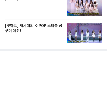
[앳하트] 새시대의 K-POP 스타를 꿈
꾸며 데뷔!