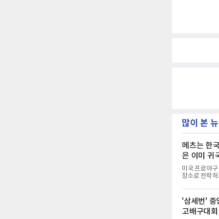
많이 본 
메츠는 한국
은 이미 귀
미국 프로야구 
장소로 전락하고
던 투수 심준석
하 마이너리그에
이 유독 한국 
'삼세번' 
다.고교 시절 
고배구대회
키리그에서 메