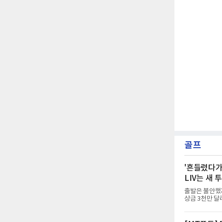
랫동안 한 팀
골프
'흔들렸다가
LIV는 새
출발은 불안했지
상금 3천만 달
저지주 베드민
서 버디 3개와 
터 보기를 범하