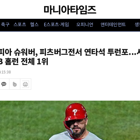
축구
스포츠
헬스
E스포츠·게임
오피니언
엔터테인먼트
생
아 슈워버, 피츠버그전서 연타석 투런포...시
B 홈런 전체 1위
:15:38