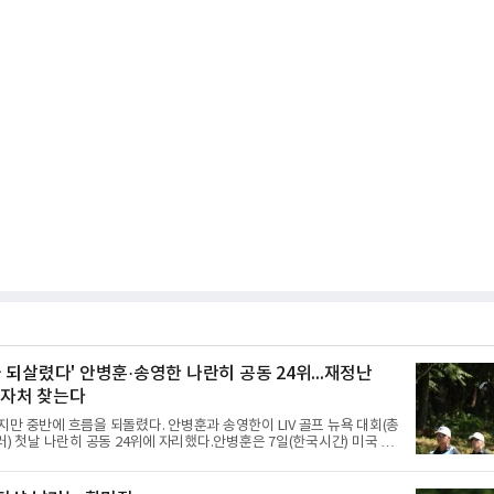
의 주전으로 헌신하다 새로운
 되살렸다' 안병훈·송영한 나란히 공동 24위...재정난
 투자처 찾는다
만 중반에 흐름을 되돌렸다. 안병훈과 송영한이 LIV 골프 뉴욕 대회(총
러) 첫날 나란히 공동 24위에 자리했다.안병훈은 7일(한국시간) 미국 뉴
스터의 트럼프 내셔널 골프 클럽 베드민스터(파71)에서 열린 1라운드에
보기 4개를 묶어 1오버파 72타를 쳤다. 6번 홀(파4)에서 시작해 첫 홀부
며 불안하게 출발했으나 15번 홀(파5)과 18번 홀(파5) 버디로 분위기를