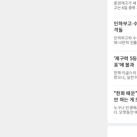
를 거쳐 메츠에
중앙여고가 세
고는 6일 충북
세 이하 여자부 결
물리치고 우승을
후 조직력을 되
인하부고·수
수비를 앞세워 
격돌
미가 컸다. 중
명여고에 패해 
인하부고와 수성
에 나란히 진출
체육관에서 열린
17-25, 25
앞세워 경기 
'제구력 5등
안정된 조직력을 바
표'에 불과
합류했다. 치
툴 기회를 잡았
한화 이글스의 
왔으나, 실전
사이에 씁쓸한 
결할 특효약이 
게 2주짜리 족
"한화 때문
렵게 됐다.야
안 하는 게
의 근육 기억과
형은 수백, 수
누구나 인생에
다. 오랫동안 
를 찍는 일은 
어때? 거기는 
을 토로하며 
이자 진리는 명
포츠와의 인터뷰