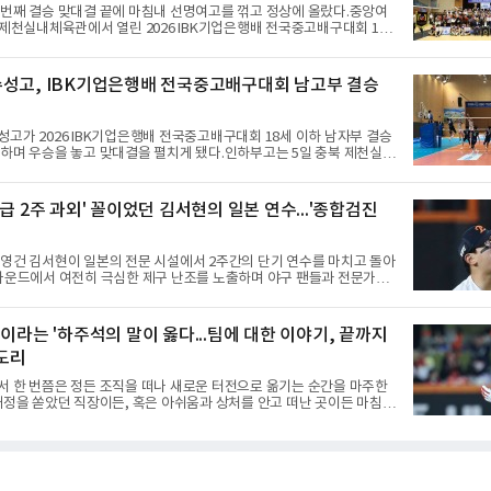
 둥지를 틀며 반등을 노렸으나
 번째 결승 맞대결 끝에 마침내 선명여고를 꺾고 정상에 올랐다.중앙여
 제천실내체육관에서 열린 2026 IBK기업은행배 전국중고배구대회 18
승에서 선명여고를 세트스코어 3-1(13-25, 25-14, 25-17, 25-10)로
 차지했다.첫 세트를 13-25로 내주며 불안하게 출발한 중앙여고는 이
찾아 2세트부터 경기 주도권을 완전히 장악했다. 강한 서브와 탄탄한
성고, IBK기업은행배 전국중고배구대회 남고부 결승
내리 세 세트를 따내며 짜릿한 역전승을 완성했다.이번 우승은 더욱 의
앙여고는 올해 3월 춘계연맹전과 5월 종별선수권대회 결승에서 모두 선
준우승에 머물렀다. 그러나 세 번째
고가 2026 IBK기업은행배 전국중고배구대회 18세 이하 남자부 결승
하며 우승을 놓고 맞대결을 펼치게 됐다.인하부고는 5일 충북 제천실내
 대회 남자 18세 이하부 준결승에서 남성고를 세트스코어 3-1(25-17,
-21, 25-17)로 꺾고 결승행 티켓을 따냈다. 인하부고는 높은 공격 성공률을
주도권을 잡으며 승리를 거뒀다.수성고도 준결승에서 속초고를 상대로
급 2주 과외' 꼴이었던 김서현의 일본 연수...'종합검진
탕으로 3-1(25-23, 25-16, 22-25, 25-19) 승리를 거두며 결승에
열한 승부 속에서도 공수 균형을 유지한 수성고는 인하부고와 우승을 다
다.여자 18세 이하부에서는 중앙여고
영건 김서현이 일본의 전문 시설에서 2주간의 단기 연수를 마치고 돌아
 마운드에서 여전히 극심한 제구 난조를 노출하며 야구 팬들과 전문가들
뒷맛을 남기고 있다.출국 당시만 해도 선수의 고질적인 제구 문제를 해
될 것처럼 포장되었던 이번 연수는, 뚜껑을 열어보니 '제구력 5등급에
집게 과외를 붙여 1등급을 기대한 꼴'이었다는 냉정한 평가를 피하기 어
"이라는 '하주석의 말이 옳다...팀에 대한 이야기, 끝까지
구에서 투수의 제구력은 오랜 시간 투구폼을 반복하며 몸에 새겨진 일종
 도리
 밸런스의 산물이다. 릴리스 포인트의 미세한 오차나 하체 활용의 불균
천 번의 교정 훈련과 실전 피드
서 한 번쯤은 정든 조직을 떠나 새로운 터전으로 옮기는 순간을 마주한
애정을 쏟았던 직장이든, 혹은 아쉬움과 상처를 안고 떠난 곳이든 마침표
늘 복잡한 감정을 동반한다. 그곳을 떠난 뒤 주위에서 묻는다. "지금 여기
어땠어?" 이때 쏟아지는 유혹은 달콤하다. 그동안 쌓였던 불만과 섭섭함
동조를 구하고 싶은 마음이 굴뚝같아진다. 하지만 사회생활의 오랜 격언
확하다. '전 회사 욕은 결국 누워서 침 뱉기'다. 최근 하주석의 MHN 스
는 이 평범한 진리를 가장 극적으로 보여주며 깊은 여운을 남겼다. 오