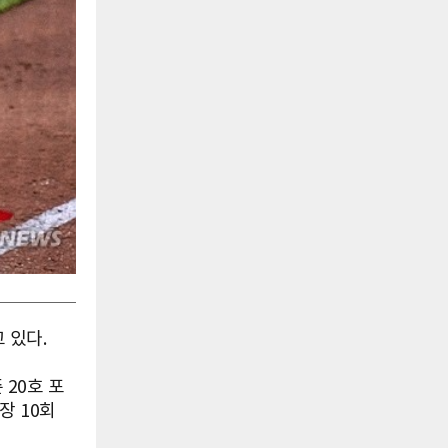
 있다.
 20호 포
장 10회