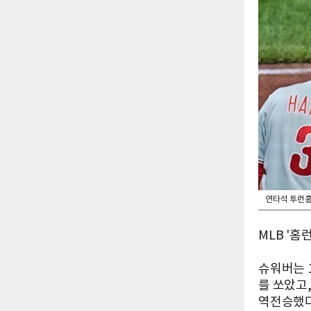
연타석 투런홈
MLB '
슈워버는 1
를 쏘았고,
역전승했다