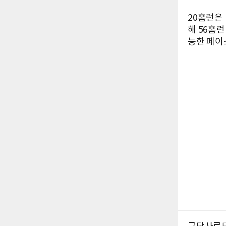
20홈런은 
해 56홈런
능한 페이