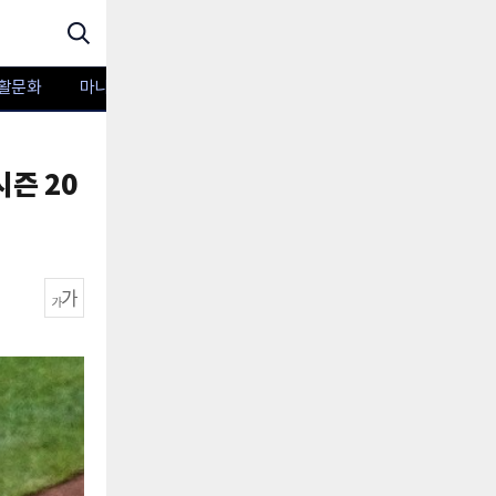
활문화
마니아TV
포토
즌 20