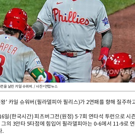
런을 날린 카일 슈워버. / 사진=연합뉴스
홈런왕' 카일 슈워버(필라델피아 필리스)가 2연패를 향해 질주하고
6일(한국시간) 피츠버그전(원정) 5·7회 연타석 투런으로 시즌
 그의 3안타 5타점에 힘입어 필라델피아는 0-6에서 11-9로 연
.