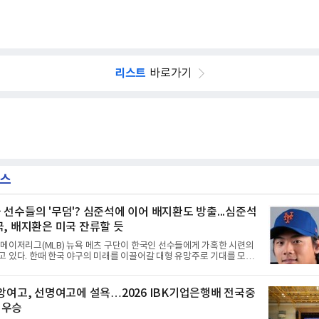
리스트
바로가기
뉴스
 선수들의 '무덤'? 심준석에 이어 배지환도 방출...심준석
국, 배지환은 미국 잔류할 듯
메이저리그(MLB) 뉴욕 메츠 구단이 한국인 선수들에게 가혹한 시련의
 있다. 한때 한국 야구의 미래를 이끌어갈 대형 유망주로 기대를 모았
에 이어, 빅리그 경력을 지닌 내외야수 배지환까지 연달아 뉴욕 메츠 산
서 방출 통보를 받는 아픔을 겪었다. 두 선수의 동반 이탈은 메츠 구단
선수들에게 '기회의 땅'이 아닌 '무덤'처럼 작용하고 있음을 방증하고 있
중앙여고, 선명여고에 설욕…2026 IBK기업은행배 전국중
시속 160km에 달하는 강속구로 큰 스포트라이트를 받았던 심준석은 루
 우승
츠 구단으로부터 방출 조치됐다. 피츠버그 파이리츠와 마이애미 말린스