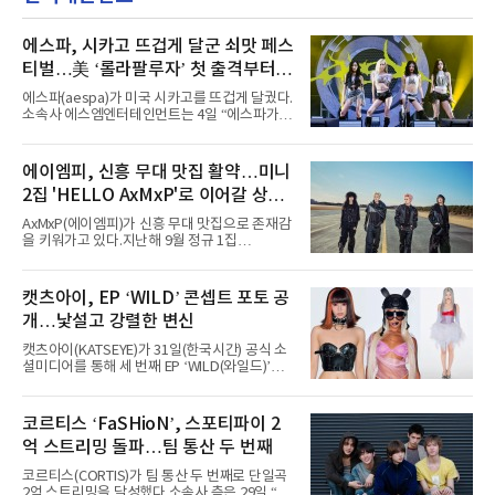
에스파, 시카고 뜨겁게 달군 쇠맛 페스
티벌…美 ‘롤라팔루자’ 첫 출격부터
증명한 존재감
에스파(aespa)가 미국 시카고를 뜨겁게 달궜다.
소속사 에스엠엔터테인먼트는 4일 “에스파가
지난 2일(현지 시간) 미국 시카고 그랜트 파크에
서 열린 ‘롤라팔루자 시카고’(Lollapalooza
Chicago)의 알리안츠 스테이지에 올랐다”며
에이엠피, 신흥 무대 맛집 활약…미니
“총 14곡으로 구성된 세트리스트를 선사, 데뷔 7
2집 'HELLO AxMxP'로 이어갈 상승
년 차다운 노련한 무대 매너와 파워풀한 에너지
로 현장의 분위기를 압도했다”고 밝혔다.1991
세
AxMxP(에이엠피)가 신흥 무대 맛집으로 존재감
년 시작된 ‘롤라팔루자’는 8개 스테이지, 170여
을 키워가고 있다.지난해 9월 정규 1집
팀의 아티스트와 40만 명 이상의 관객이 운집하
'AxMxP'를 발매하며 가요계에 정식 출격한
는 북미 최대 규모의 페스티벌이다.올해 ‘롤라팔
AxMxP는 데뷔 전부터 버스킹과 각종 페스티벌,
루자 시카고’에는 에스파 외에도 제니, 아이들,
공연 무대에 오르며 실전 경험을 쌓아왔다.이들
캣츠아이, EP ‘WILD’ 콘셉트 포토 공
코르티스 등 K팝 스타들이 출연진 명단에 이름
은 소속사 패밀리 콘서트를 비롯해 '뷰티풀 민트
을 올렸다.이날 에스파는
개…낯설고 강렬한 변신
라이프 2025', '2025 부산국제록페스티벌' 등 대
형 무대에 잇달아 출연해 당찬 에너지와 풋풋한
캣츠아이(KATSEYE)가 31일(한국시간) 공식 소
매력으로 음악팬들의 눈도장을 찍었다.이후
셜미디어를 통해 세 번째 EP ‘WILD(와일드)’의
AxMxP는 '카운트다운 판타지 2025-2026',
콘셉트 포토와 트랙리스트를 공개했다.‘Wild
'PEAKBOX 2025 vol.2 : 사랑·청춘·행복', '2025
heart(와일드 하트)’라는 제목이 붙은 콘셉트 포
Someday Christmas - 부산' 등 무대를 통해 안
토에는 멤버들의 본능적이고 야성적인 면모가
코르티스 ‘FaSHioN’, 스포티파이 2
정적인 실력을 입증했고, 올해 '2026 어썸뮤직
강렬하게 담겼다. 짙은 아이섀도와 푸른빛·금빛·
페스티벌', '뷰티풀 민트 라이프 2026', '2026
억 스트리밍 돌파…팀 통산 두 번째
붉은빛의 컬러 렌즈가 비현실적인 분위기를 자
아내고, 여러 원색이 불규칙하게 뒤섞인 멀티컬
코르티스(CORTIS)가 팀 통산 두 번째로 단일곡
러 헤어와 과감한 블루·블랙 립 메이크업이 낯설
2억 스트리밍을 달성했다.소속사 측은 29일 “코