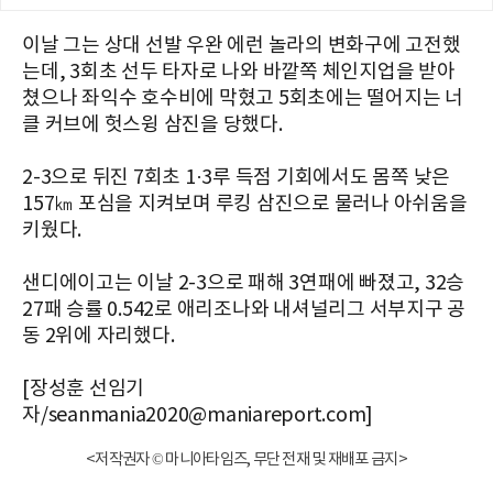
이날 그는 상대 선발 우완 에런 놀라의 변화구에 고전했
는데, 3회초 선두 타자로 나와 바깥쪽 체인지업을 받아
쳤으나 좌익수 호수비에 막혔고 5회초에는 떨어지는 너
클 커브에 헛스윙 삼진을 당했다.
2-3으로 뒤진 7회초 1·3루 득점 기회에서도 몸쪽 낮은
157㎞ 포심을 지켜보며 루킹 삼진으로 물러나 아쉬움을
키웠다.
샌디에이고는 이날 2-3으로 패해 3연패에 빠졌고, 32승
27패 승률 0.542로 애리조나와 내셔널리그 서부지구 공
동 2위에 자리했다.
[장성훈 선임기
자/seanmania2020@maniareport.com]
<저작권자 © 마니아타임즈, 무단 전재 및 재배포 금지>