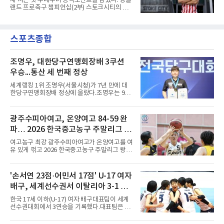
새 시즌 첫 무대부터 공격포인트를 남겼다. 잉글
분 알렉산다르 부코티치의 동점골로 승점 1을
랜드 프로축구 챔피언십(2부) 스토크시티의 배
챙겼다. 홀슈타인 킬은 전반 8분 기예르모 발지,
준호가 시즌 첫 공식전에서 도움을 올렸다.배준
전반 42분 필 하레스의 골로 앞섰으나 2-2 무승
호는 9일(한국시간) 영국 스토크온트렌트의 베
부에 그쳤다.2000년생 이호재는 191㎝ 신장을
트365 스타디움에서 열린 올덤 애슬레틱(4부)과
활용한 제공권과 문전 슈팅이 강점인 정통 스트
스포츠종합
의 2026-2027시즌 잉글랜드 풋볼리그컵(EFL
라이커로, K리그1 포항 스틸러스에서
컵) 1라운드에서 팀의 2-0 승리에 쐐기를 박는
골을 도왔다.투입 직후 결정적인 장면을 만들었
다. 1-0으로 앞서던 후반 21분 그라운드를 밟은
조명우, 대한당구연맹회장배 3쿠션
그는 후반 37분 상대 수비 라인 사이를 찌르는
우승...통산 세 번째 정상
전진 패스를 건넸고, 이를 받은 로베르트 보제니
크가 단독 드리블 끝에 오른발 슈팅으로 골망을
세계랭킹 1위 조명우(서울시청)가 7년 만에 대
흔들었다.시점도 좋았다. 프랑스 올랭피크 리옹
한당구연맹회장배 정상에 올랐다.조명우는 9일
이적설이 도는 배준호는 시즌 첫
강원 양구군 양구종합스포츠타운에서 열린
'SOOP과 함께하는 2026 대한당구연맹회장배
전국당구대회' 캐롬 3쿠션 남자부 결승에서 송
광주수피아여고, 온양여고 84-59 완
윤도(홍성고부설방통고)를 50-36으로 꺾었다.
파… 2026 한국중고농구 주말리그 왕
유소년 시절 '조명우 키즈'로 성장한 후배와의 대
결이었다.2017년 이 대회에서 만 19세 5개월로
중왕전 2연패 순항
여고농구 최강 광주수피아여고가 온양여고를 여
국내 성인 3쿠션 최연소 우승을 기록한 그는
유 있게 꺾고 2026 한국중고농구 주말리그 왕중
2019년에 이어 통산 세 번째 우승을 거뒀다. 조
왕전 첫 승을 신고했다.지난해 대회 챔피언 광주
명우는 최근 두 대회 연속 10대 선수와 결승에서
수피아여고는 9일 전남 해남 동백체육관에서 열
만났다며 방심할 수 없다고 말했다. 공동 3위는
린 대회 여고부 예선리그 B조 첫 경기에서 온양
'손서연 23점·어민서 17점' U-17 여자
정승일(서울당구연맹), 이범열(시흥시체육회).
여고를 84-59로 완파했다.광주수피아여고는 김
여자 3쿠션 일반부에서는 허채원(서울당
배구, 세계선수권서 이탈리아 3-1 완
사랑이 24점, 김담희가 20점을 올리며 공격을
이끌었다. 두 선수는 팀 득점의 절반 이상을 합작
파...조별리그 3연승
한국 17세 이하(U-17) 여자 배구대표팀이 세계
하며 승리를 견인했다.이로써 광주수피아여고는
선수권대회에서 3연승을 기록했다.대표팀은 9
첫 경기부터 25점 차 승리를 거두며 대회 2연패
일(한국시간) 칠레 로스안데스에서 열린 2026
를 향한 순조로운 출발을 알렸다.남고부 16강전
FIVB U-17 여자 세계선수권대회 조별리그 D조