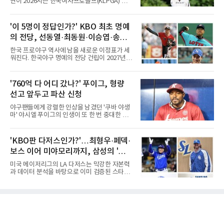
연이 2026시즌 한국여자프로골프(KLPGA) 투어
자만 놓고 보면 KBO가 유난히 혹사 구조라고 말
하반기 첫 대회 제주삼다수 마스터스(총상금 10
하기 어렵다.하지만 중요한 것은 숫자가 아니라
억 원, 우승상금 1억8000만 원) 2라운드에서 단
환경이다. 한국의 여름은 달라지고 있다. 과거와
독 선두로 도약했다.강채연은 7일 제주도 서귀
'이 5명이 정답인가?' KBO 최초 명예
비교하기 어려울 정도로 폭염이 길어지고 강해
포의 테디밸리 골프앤리조트(파72)에서 열린 2
지고 있다. 여기에 장마, 이
의 전당, 선동열·최동원·이승엽·송진
라운드에서 버디 5개와 보기 1개를 묶어 4언더
파 68타를 쳤다. 중간합계 9언더파 135타로 전
우·김응용을 둘러싼 논쟁
한국 프로야구 역사에 남을 새로운 이정표가 세
날 공동 4위에서 선두로 올라섰다. 공동 2위 그
워진다. 한국야구 명예의 전당 건립이 2027년으
룹(8언더파 136타)과는 한 타 차다.이 대회는 그
로 다가오면서 이제 야구계의 관심은 하나의 질
에게 특별하다. 2023년 정규투어에 데뷔한 강채
문으로 향하고 있다. "누가 한국 야구 최초의 명
연은 2024년 8월 이 대회에서 공동 2위로 주목
예의 전당 헌액자가 될 것인가?"현재 가장 많이
'760억 다 어디 갔나?' 푸이그, 형량
받았으나, 지난해 상금순위 75위에 그쳐 시드순
거론되는 후보군은 선동열, 최동원, 이승엽, 송
위전으로 밀렸고 본선에서도 78위에
선고 앞두고 파산 신청
진우, 그리고 김응용 감독이다. 한국 야구의 시
대별 상징성과 업적을 고려하면 충분히 설득력
야구팬들에게 강렬한 인상을 남겼던 '쿠바 야생
있는 이름들이다.선동열은 한국 야구가 배출한
마' 야시엘 푸이그의 인생이 또 한 번 중대한 갈
최고의 투수로 평가받는다. 해태 시절 통산 146
림길에 섰다. 메이저리그와 한국 프로야구에서
승과 평균자책점 1.20이라는 압도적인 기록을
거액을 벌었던 푸이그가 연방 사건 선고를 앞두
남겼고, 1980년대 후반 리그를 지배했다. 일본
고 파산보호를 신청했다.푸이그는 최근 미국 플
'KBO판 다저스인가?'…최형우·페덱·
프로야구에서도 성공하며 한국 선수의 해외 진
로리다 파산 법원에 챕터11 파산보호 신청을 냈
출 가능성을 보여준 상징적인 존
보스 이어 미야모리까지, 삼성의 '스펙
다. 챕터11은 기업이나 개인이 채권자들과 협의
를 통해 재정 구조를 재편할 수 있도록 돕는 제도
만렙' 승부수
미국 메이저리그의 LA 다저스는 막강한 자본력
다.미 매체들에 따르면 푸이그의 자산 규모는
과 데이터 분석을 바탕으로 이미 검증된 스타들
1000만~5000만 달러(약 146억~730억 원), 부
을 영입하는 대표적인 팀이다. 오타니 쇼헤이를
채는 100만~1000만 달러(약 14억~146억 원) 수
비롯해 메이저리그 정상급 선수들을 품으며 매
준으로 신고됐다. 다만 법원은 채권자 목록과 자
시즌 우승 후보로 평가받는 다저스의 행보는 늘
산 내역 등 일부 필수 자료가 빠졌다며 서류 미비
야구계의 관심을 끌었다. 가능성에 투자하기보
를 지적했다.관심이 쏠리는 이
다, 이미 무대에서 증명한 선수들을 통해 당장의
경쟁력을 끌어올린다는 점이다.최근 한국 프로