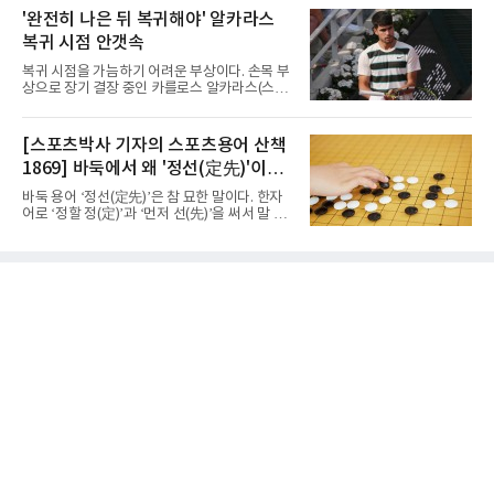
에서는 강호 용산고가 배재고를 85-52로 크게
3차전에서 이탈리아를 3-1(25-14 25-19 13-25
'완전히 나은 뒤 복귀해야' 알카라스
누르고 8강에 진출했다. 용산고는 이승민이 22
25-20)로 꺾었다. 푸에르토리코, 대만에 이은 3
점을 기록하며 공격을 주도했고
복귀 시점 안갯속
연승으로 승점 9를 쌓아 조 1위에 올랐다. 24개
팀이 6개 팀씩 4개 조로 나뉘어 조별리그를 치르
복귀 시점을 가늠하기 어려운 부상이다. 손목 부
며 각 조 상위 4개 팀이 16강에 진출한다.지난해
상으로 장기 결장 중인 카를로스 알카라스(스페
U-16 아시아선수권 우승으로 처음 이 대회에 나
인)가 올해 마지막 메이저 US오픈에 나설 수 있
선 대표팀은 3경기 연속 한 세트만 내줬다. 이날
을지 관심이 쏠린다.얀니크 신네르(이탈리아)와
도 1, 2세트를 잡은 뒤 3세트를 내줬으나 4세트
정상을 다투던 알카라스는 지난 4월 바르셀로나
[스포츠박사 기자의 스포츠용어 산책
종반 점수 차를 벌려 승점 3을 챙겼다.블로킹은
오픈 이후 넉 달째 남자프로테니스(ATP) 투어 경
7-16으로 밀렸지만 한국보다
1869] 바둑에서 왜 '정선(定先)'이라
기에 나서지 못하고 있다. 9일 영국 BBC 등에 따
르면 그는 손목 힘줄을 감싸는 활막에 염증이 생
말할까
바둑 용어 ‘정선(定先)’은 참 묘한 말이다. 한자
기는 건초염을 앓고 있다.이 부상이 까다로운 이
어로 ‘정할 정(定)’과 ‘먼저 선(先)’을 써서 말 그
유가 있다. 반복적으로 라켓을 쥐고 휘두르는 동
대로 풀면 ‘먼저 두는 것을 정한다’는 뜻이다. 흑
작 탓에 테니스 선수에게 흔한 부상이지만, 가벼
이 먼저 두되 백에게 덤을 주지 않는 방식이다.
우면 몇 주 안에 낫는 반면 심하면 수술과 함께
요즘 프로기사들의 대국은 대부분 ‘호선(互
최장 1년의 회복이 필요하다. 알카라스는 수술
先)’으로 치러지고, 백에게 6집 반 또는 7집 반의
은 받지 않았다. 라켓
덤을 주는 것이 일반적이다. (본 코너 1868회 ‘바
둑에서 왜 ‘호선(互先)’이라 말할까‘ 참조) 반면
정선에서는 흑이 먼저 두는 대신 덤이 없다. 한국
기원 역시 기력 차이를 표시하는 기준에서 정선
을 하나의 기준으로 삼고 있다.과거 일본 바둑의
치수제에서는 실력 차이에 따라 정선(定先), 선
상선(先相先), 선이선(先二先) 등 여러 단계가