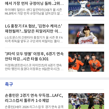
516개를 쌓아 월터 존슨(3천515개)을 1개 차로
70승 47패가 된 다저스는 지구
에서 가장 먼저 규정이닝 돌파...2위와
제쳤다.이 부문 1위는 놀런 라이언(5천714개)이
며 랜디 존슨(4천875개), 로저 클레먼스(4천672
14이닝 차
마이애미 말린스 샌디 알칸타라(30)가 올 시즌
개), 스티브 칼턴(4천136개)이 뒤를 잇는다.현역
MLB에서 가장 먼저 규정이닝을 넘어섰다.알칸
중에서는 올 시즌 후 은퇴하는 통산 8위 저스틴
타라는 9일(한국시간) 미국 마이애미 론디포파
벌랜더(디트로이트 타이거스·266승·3천554탈
크에서 열린 로스앤젤레스 에인절스전에 선발
삼진)에 이어 222승의 셔저가 다승과 탈삼진 모
등판해 7이닝 3피안타 무실점을 기록, 7-0 승리
LG 홍창기 FA 협상, '김현수 케이스'
두 2위다. 올해 토론토와 1년 300만 달러에 재계
를 이끌며 시즌 13승(6패)을 올렸다. 평균자책점
약한 그는 9위 게일로드 페리(3
재현될까?...밀당은 피말리지만 이적
은 3.52로 떨어졌고, 3회를 마쳤을 때 통산 1천
226이닝을 기록해 리키 놀라스코의 구단 최다
가능성은 낮아
LG 트윈스의 간판타자 홍창기가 올 시즌 후 FA
이닝(1천225⅔이닝)을 경신했다.시즌 소화 이닝
자격 취득을 앞두고 구단과의 피말리는 줄다리
은 163⅔이닝으로 규정이닝 162이닝을 통과했
기를 예고하고 있다. 과거 팀의 핵심 자원이었던
다. 이닝 2위 크리스토페르 산체스(필라델피아
김현수가 FA 시장에서 이적했던 충격적인 선례
필리스·149⅔이닝)보다 14이닝 많다.2017년 세
가 소환되면서 벌써부터 팬들의 이목이 집중되
'3타석 모두 땅볼' 이정후, 6경기 연속
인트루이스에서 데뷔해 이듬해 마이애미로 이적
는 양상이다.다만 이번 협상은 과거 김현수 케이
한 그는 2022년 리그 최다 228⅔이닝
안타 마감...시즌 타율 0.301
스와는 판이하게 다른 환경 속에서 전개될 것으
로 보인다. 선수 측과 구단 간의 시각 차이가 팽
이정후(샌프란시스코 자이언츠)의 6경기 연속
팽히 맞서며 내부 협상 과정은 극심한 진통을 겪
안타 행진이 끊겼다.이정후는 9일(한국시간) 미
을 가능성이 크지만, 시장 외부에서 불어오는 변
국 샌프란시스코 오라클 파크에서 열린 MLB 디
수는 제한적일 것이라는 분석이 지배적이다.홍
트로이트 타이거스와의 홈경기에 2번 타자 우익
창기는 지난 2025년 불의의 무릎 부상으로 전력
수로 출전해 3타수 무안타에 그쳤다. 시즌 타율
에서 이탈하는 아픔을 겪었고, 이어진 2026시즌
축구
은 0.301로 하락했다. 1회와 4회 유격수 땅볼, 7
초중반에도 실전 감각 회복
회 2루수 땅볼로 물러났고 9회초 대수비와 교체
됐다.샌프란시스코는 팀 전체가 2안타에 묶인
데다 7회 6실점이 겹쳐 0-8로 졌다.샌디에이고
손흥민은 2경기 연속 무득점...LAFC,
파드리스 송성문은 휴스턴 애스트로스와의 홈경
리그스컵서 톨루카 1-0 제압
기에 결장했다. 샌디에이고는 3-2로 이겼다.
손흥민(34)이 2026 리그스컵 두 경기 연속 공격