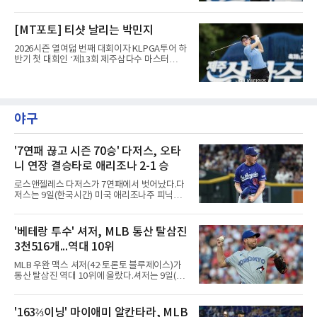
제주도 서귀포시에 위치한 테디밸리 골프앤리조
트(파72/6,767야드)에서 열리고 있다.9일 현재
최종라운드 경기가 펼쳐지고 있다.유현조가 1번
[MT포토] 티샷 날리는 박민지
홀에서 경기하고 있다.
2026시즌 열여덟 번째 대회이자 KLPGA투어 하
반기 첫 대회인 ‘제13회 제주삼다수 마스터
스’(총상금 10억 원, 우승상금 1억 8천만 원)가
제주도 서귀포시에 위치한 테디밸리 골프앤리조
트(파72/6,767야드)에서 열리고 있다.9일 현재
최종라운드 경기가 펼쳐지고 있다.박민지가 1번
홀에서 경기하고 있다.
야구
'7연패 끊고 시즌 70승' 다저스, 오타
니 연장 결승타로 애리조나 2-1 승
로스앤젤레스 다저스가 7연패에서 벗어났다.다
저스는 9일(한국시간) 미국 애리조나주 피닉스
체이스필드에서 열린 2026 MLB 애리조나 다이
아몬드백스전에서 2-1로 이겼다. 8회 카일 터커
의 솔로 홈런으로 앞섰으나 9회말 마무리 에드
'베테랑 투수' 셔저, MLB 통산 탈삼진
윈 디아스가 헤랄도 페르도모와 코빈 캐럴에게
3천516개...역대 10위
연속 3루타를 맞고 동점을 허용했다.수술과 재
활을 마치고 지난달 30일 복귀한 디아스는 전날
MLB 우완 맥스 셔저(42·토론토 블루제이스)가
끝내기 역전 홈런에 이어 이틀 연속 무너졌다. 다
통산 탈삼진 역대 10위에 올랐다.셔저는 9일(한
만 무사 3루를 실점 없이 넘겨 경기는 연장으로
국시간) 미국 필라델피아 시티즌스뱅크파크에
이어졌고, 다저스는 10회초 오타니 쇼헤이의 내
서 열린 필라델피아 필리스와의 원정 경기에 선
야 안타로 결승점을 뽑았다. 10회말에는 잭 드레
발 등판해 5⅓이닝 4탈삼진을 기록, 통산 3천
'163⅔이닝' 마이애미 알칸타라, MLB
이어가 1사 1, 3루에서 병살타를 유도했다.시즌