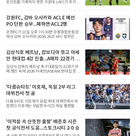
포인트를 기록하지 못한 가운데 LAFC가 추가시
간 결승골로 승리했다.손흥민은 9일 낮(한국시
간) 미국 로스앤젤레스 BMO 스타디움에서 열린
멕시코 리가 MX 톨루카와의 조별리그 2차전에
강원FC, 감바 오사카와 ACLE 예선
최전방 공격수로 선발 출전했으나 슈팅 없이 후
PO 단판 승부...패하면 ACL2행
반 23분 주드 테리와 교체됐다. 북중미 월드컵
이후 MLS 4경기 연속 골을 넣었던 그는 지난 6
강원FC가 11일 오후 7시 30분 강릉종합운동장
일 치바스 과달라하라전에 이어 침묵했다.전반
에서 감바 오사카와 2026-2027 AFC 챔피언스
1분 다비드 마르티네스가 얻은 페널티킥은 비디
리그 엘리트(ACLE) 예선 플레이오프를 치른다.
오 판독으로 취소됐고, 전반 34분 드니 부앙가의
승자는 ACLE 본선에 오르고 패자는 2부 격 대회
슈팅은 골키퍼에게 막혔다. 승부는 후반 46분 제
인 AFC 챔피언스리그2(ACL2)로 향한다. 강원은
김상식호 베트남, 캄보디아 꺾고 아세
이컵 샤펠버그의 크로스가 걷혀 나오자 에디 세
2024시즌 K리그1 준우승 자격으로 나선 지난 시
구라가 페널티아크 왼쪽에서 오
안 현대컵 4강 진출...A매치 22경기 무
즌 ACLE에서 창단 첫 아시아 무대를 경험하며
16강에 진출했고, 2025시즌 리그 5위로 이번 출
패 질주
김상식 감독의 베트남 축구대표팀이 22경기 무
전권을 얻었다.감바 오사카는 2025-2026시즌
패 행진 속에 2026 아세안(ASEAN) 현대컵 준결
ACL2 결승에서 크리스티아누 호날두의 소속팀
승에 올랐다.베트남은 7일(한국시간) 하노이 미
알나스르를 2-0으로 꺾은 우승팀이다. 지난 7일
딘 국립경기장에서 열린 캄보디아와의 조별리그
J리그 개막전에서 우라와 레즈를 4-3으로 이겨
A조 4차전에서 응우옌 딘 박의 2골과 상대 자책
'다름슈타트' 이호재, 독일 2부 리그
기세도 좋다.최근 리그 2연패로 상승세가 끊긴
골을 묶어 3-1로 이겼다. 3승 1무 승점 10으로
강원은 이번 승리로 반등을 노린다. 김대
데뷔전서 첫 골
싱가포르(승점 8)를 제치고 조 1위를 차지했고,
A매치 연속 무패는 22경기(19승 3무)로 늘렸다.
다름슈타트 이호재가 유럽 무대 데뷔전에서 득
종전 자국 기록은 18경기였다.2년마다 열리는
점했다.이호재는 9일(한국시간) 독일 뵐렌팔토
현대컵은 '동남아의 월드컵'으로 불리며, 스즈키
어 경기장에서 열린 홀슈타인 킬과의 2026-
컵·미쓰비시컵을 거쳐 30주년을 맞아 타이틀 스
2027시즌 2.분데스리가(2부) 개막전에서 0-2로
폰서가 바뀌었다. 2024년 우승팀 베트남은 2연
뒤진 후반 추격골을 넣었다. 후반 15분 핀 라켄
'이적설 속 산뜻한 출발' 배준호 시즌
패와 통산 4번째 우승을 노린다.준결승 상대 말
마허와 교체 투입된 그는 후반 31분 페널티지역
레이시아는 8일 필리핀을 1-0
첫 공식전서 도움...스토크시티 2-0 승
오른쪽에서 카이 클레피시의 패스를 받아 오른
발 슈팅으로 마무리했다.다름슈타트는 후반 41