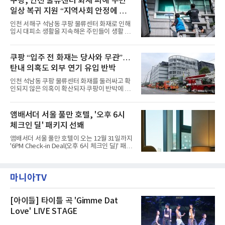
쿠팡, 인천 물류센터 화재 피해 주민
유료 회원 고객을 대상으로 5% 추가 할인 또는
다”고 밝혔다.앰배서더 서울 풀만 호텔은 로비
바우처 1매 추가
일상 복귀 지원 “지역사회 안정에 총
한편에 마련된 앰버드 존을 통해 앰버드의 세계
관을 소개해왔다. 앰버드 존은 앰버드가 우주여
력”
인천 서해구 석남동 쿠팡 물류센터 화재로 인해
행 중 수집한 다양한 굿즈를 전시한 '앰버드 플래
임시 대피소 생활을 지속해온 주민들이 생활 터
닛(Ambird Planet)과 계절별 플라워 연출로 사
전으로 돌아갈 수 있는 계기가 마련됐다. 쿠팡풀
랑받아온 ‘앰버드 가든(Ambird Garden)’으로
필먼트서비스(CFS)가 지난 28일부터 화재 피해
구성되어 있다.새 단장한 앰버드 시어터는 오페
주민을 대상으로 전문 출장 청소서비스 지원에
쿠팡 “입주 전 화재는 당사와 무관”…
라 극장을 모티브로 한 데코레이션으로 구성됐
나섬으로써 본격적인 지역사회 복구 작업이 시
다. 무대 공간 및 티켓 박스
탄내 의혹도 외부 연기 유입 반박
작된 것이다.대피소 주민 중심 청소 접수, 첫날
부터 2가구 지원 완료CFS는 신현초등학교, 신
인천 석남동 쿠팡 물류센터 화재를 둘러싸고 확
현북초등학교, 신현여자중학교 등 인천 서해구
인되지 않은 의혹이 확산되자 쿠팡이 반박에 나
관내 임시 대피소 3곳에서 체류해온 화재 피해
섰다. 화재 전 센터 내부에서 탄내가 났다는 주장
주민들을 대상으로 출장 청소업체 요청 접수를
에 대해서는 외부 화재 연기 유입이라고 설명했
시작했다. 현장에서 극심한 피해를 입은 지역 주
고, 2023년 같은 물류센터에서 발생한 화재에
앰배서더 서울 풀만 호텔, '오후 6시
민들의 호응 속에 CFS는 즉시 행동에 나섰다. 지
대해서도 쿠팡 입주 전 공사 과정에서 벌어진 일
난 28일 오후 전문 청소업체와
체크인 딜' 패키지 선봬
이라며 선을 그었다.쿠팡은 21일 인천 물류센터
내부에서 불이 타는 냄새가 났다는 의혹과 관련
앰배서더 서울 풀만 호텔이 오는 12월 31일까지
해 “사실무근”이라는 입장을 밝혔다.회사 측은
'6PM Check-in Deal(오후 6시 체크인 딜)' 패키
“인근에서 지난 15일 다른 회사에서 발생한 대
지를 선보인다.이번 패키지는 오후 6시 체크인
형 화재 연기가 인입돼 즉시 방재팀이 조사한 결
으로 여유로운 저녁 시간부터 호텔 스테이를 시
과 일산화탄소가 미검출됐고, 내부 문제가 아닌
작할 수 있도록 준비됐다.앰배서더 서울 풀만 호
것으로 확인됐다”고 설명했다.이어 “정확한 화
마니아TV
텔 측은 “퇴근 후 또는 주말 도심 속에서 짧지만
재 원인은 추후 조사될
온전한 휴식을 원하는 고객들에게 특별한 경험
을 제공한다”고 밝혔다.패키지는 디럭스와 이그
제큐티브 두 가지 타입으로 구성된다. 디럭스 패
[아이들] 타이틀 곡 'Gimme Dat
키지는 객실 1박(룸 온리)으로 심플한 호캉스를
Love' LIVE STAGE
즐길 수 있으며, 이그제큐티브 패키지는 객실 1
박과 함께 클럽 앰배서더 라운지 2인 이용, 웰니