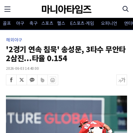
골프
야구
축구
스포츠
헬스
E스포츠·게임
오피니언
엔터
해외야구
'2경기 연속 침묵' 송성문, 3타수 무안타
2삼진...타율 0.154
2026-06-03 14:40:00