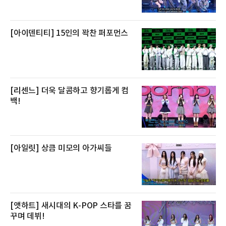
스 센터 사우나 2인 이용 혜택이 포함된다.특히
클럽 앰배서더 라운지
[아이덴티티] 15인의 꽉찬 퍼포먼스
[리센느] 더욱 달콤하고 향기롭게 컴
백!
[아일릿] 상큼 미모의 아가씨들
[앳하트] 새시대의 K-POP 스타를 꿈
꾸며 데뷔!