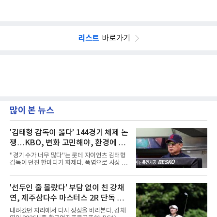
리스트
바로가기
많이 본 뉴스
'김태형 감독이 옳다' 144경기 체제 논
쟁…KBO, 변화 고민해야, 환경에 맞
는 경기 수가 바람직
"경기 수가 너무 많다"는 롯데 자이언츠 김태형
감독이 던진 한마디가 화제다. 폭염으로 사상 초
유의 이틀 연속 전 경기 취소가 결정된 날, 김 감
독은 단순히 더위를 이야기하지 않았다. 우천,
폭염, 부상 등 변수가 늘어나는 현실에서 현재
'선두인 줄 몰랐다' 부담 없이 친 강채
팀당 144경기 체제가 과연 지속 가능한지 질문
연, 제주삼다수 마스터스 2R 단독 선
을 던졌다.물론 144경기가 세계적으로 특별히
많은 숫자는 아니다. 메이저리그는 팀당 162경
두
내려갔던 자리에서 다시 정상을 바라본다. 강채
기, 일본프로야구도 143~144경기를 치른다. 숫