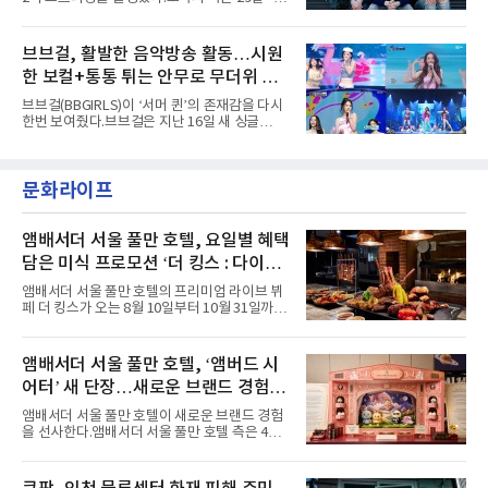
고도 매혹적인 비주얼을 완성했다.스타일링 역
르티스의 데뷔 앨범 수록곡 ‘FaSHioN’이 글로
시 파격적이다. 스터드와 망사, 코르셋, 풍성한
벌 오디오·음원 스트리밍 플랫폼 스포티파이에
레이스 등 언뜻 어울리지 않을 듯한 소재와 실루
서 27일 자로 누적 재생 수 2억 회를 돌파했
브브걸, 활발한 음악방송 활동…시원
엣을 거침없이 결합했다. 멤버들은 각기 다른 개
다”고 밝혔다.곡이 발표된 지 약 10개월 만이다.
성을 살린 스타일링을 선
한 보컬+통통 튀는 안무로 무더위 사
팀의 첫 번째 2억 스트리밍 곡은 동일 음반에 수
록된 ‘GO!’다. 이 노래는 공개 약 9개월 만인 지
냥
브브걸(BBGIRLS)이 ‘서머 퀸’의 존재감을 다시
난달 26일 자에 2억 고지를 밟았다. 이는 최근 5
한번 보여줬다.브브걸은 지난 16일 새 싱글
년 내 데뷔한 보이그룹의 곡 중 최단기 2억 달성
'BODY WAVE'(바디 웨이브)를 발매하고 각종 음
이며 ‘FaSHioN’이 그 다음이다.코르티스는 평
악방송에 출연했다.브브걸은 컴백 이후 Mnet
소 관심이 많은 ‘패션’을 소재로 곡을 공동 창작
'엠카운트다운'을 시작으로 KBS2 '뮤직뱅크',
했다. “내 티, 5 bucks 바지는, 만원” 등 멤버들
문화라이프
MBC '쇼! 음악중심', SBS '인기가요' 등 주요 음
의 라이프 스타일
악방송 무대에 올라 화려한 퍼포먼스를 펼쳤다.
시원한 에너지와 안정적인 라이브, 통통 튀는 매
력을 앞세워 매 무대 색다른 볼거리를 선사했다.
앰배서더 서울 풀만 호텔, 요일별 혜택
특히 화사한 파스텔 톤의 비치웨어부터 청량한
담은 미식 프로모션 ‘더 킹스 : 다이닝
마린룩, 햇살 아래 반짝이는 물결을 연상시키는
프리빌리지즈’ 선봬
스커트, 강렬한 붉은 계열의 스타일링까지 각기
앰배서더 서울 풀만 호텔의 프리미엄 라이브 뷔
다른 매력을 선보였다. 브브걸은 다채로운 여름
페 더 킹스가 오는 8월 10일부터 10월 31일까지
패션을 완벽하게 소화하며 보
특별 프로모션 ‘더 킹스 : 다이닝 프리빌리지
즈’를 선보인다.앰배서더 서울 풀만 호텔 측은
“요일마다 다른 즐거움과 한층 깊어진 미식의 여
앰배서더 서울 풀만 호텔, ‘앰버드 시
유를 경험할 수 있도록 기획했다”고 밝혔다.먼저
어터’ 새 단장…새로운 브랜드 경험 선
월요일과 화요일에는 한 주의 문을 여는 여유로
운 식사를 테마로 다양한 혜택이 마련된다. 런치
사
앰배서더 서울 풀만 호텔이 새로운 브랜드 경험
이용 시 성인 5인 이상 사전 예약 고객에게 성인
을 선사한다.앰배서더 서울 풀만 호텔 측은 4일
1인 무료 혜택을 제공하며, 디너 이용 시에는 성
“호텔 공식 마스코트 앰버드(Ambird)의 새로운
인 2인 이상 사전 예약 고객에게 소인 1인 무료
이야기를 담은 인형 극장 콘셉트의 공간 ‘앰버드
혜택을 제공한다.수요일 런치에는 사전 예약한
시어터(Ambird Theater)’를 새롭게 선보인