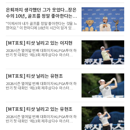
은퇴까지 생각했던 그가 웃었다...장은
수의 10년, 골프를 정말 좋아한다는
걸 느꼈다
"이제서야 내가 골프를 정말 좋아한다는 것을 느
꼈어요." 이 한마디에 10년의 시간이 담겨 있었
다. 2017년 한국여자프로골프(KLPGA) 투어 신
인왕 장은수가 9일 끝난 제주삼다수 마스터스에
서 정상에 올랐다.출발은 화려했다. 상비군과 국
[MT포토] 티샷 날리고 있는 이지현
가대표를 거쳐 투어에 입성한 장은수는 데뷔 첫
해 우승은 없었지만 생애 한 번뿐인 신인상을 받
2026시즌 열여덟 번째 대회이자 KLPGA투어 하
았다.그러나 이후가 길고 험했다. 한동안 우승을
반기 첫 대회인 ‘제13회 제주삼다수 마스터
하지 못한 그는 2020시즌이 끝난 뒤 정규투어 출
스’(총상금 10억 원, 우승상금 1억 8천만 원)가
전권을 잃었다. 장은수는 신인상을 탄 뒤 욕심을
제주도 서귀포시에 위치한 테디밸리 골프앤리조
많이 냈다며, 드림투어로 내려가니 정말 허탈했
트(파72/6,767야드)에서 열리고 있다.9일 현재
다고 돌아봤다. 2022년 복귀했지만 이듬해 또 출
최종라운드 경기가 펼쳐지고 있다.이지현이 1번
[MT포토] 티샷 날리는 유현조
전권을 잃는 등 두 투어를 오가는 일이 반복됐다.
홀에서 경기하고 있다.
바닥도 있었다. 정규
2026시즌 열여덟 번째 대회이자 KLPGA투어 하
반기 첫 대회인 ‘제13회 제주삼다수 마스터
스’(총상금 10억 원, 우승상금 1억 8천만 원)가
제주도 서귀포시에 위치한 테디밸리 골프앤리조
트(파72/6,767야드)에서 열리고 있다.9일 현재
최종라운드 경기가 펼쳐지고 있다.유현조가 1번
[MT포토] 티샷 날리고 있는 유현조
홀에서 경기하고 있다.
2026시즌 열여덟 번째 대회이자 KLPGA투어 하
반기 첫 대회인 ‘제13회 제주삼다수 마스터
스’(총상금 10억 원, 우승상금 1억 8천만 원)가