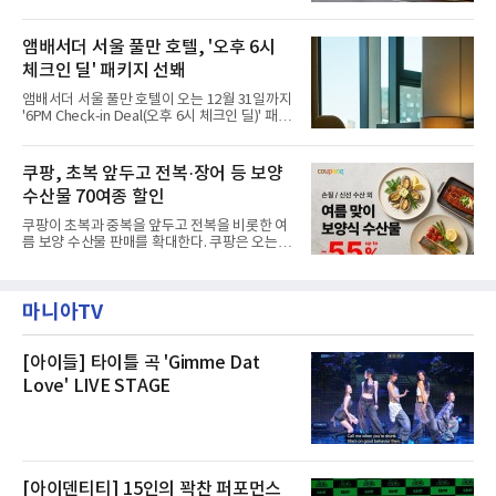
섰다. 화재 전 센터 내부에서 탄내가 났다는 주장
주민들을 대상으로 출장 청소업체 요청 접수를
에 대해서는 외부 화재 연기 유입이라고 설명했
시작했다. 현장에서 극심한 피해를 입은 지역 주
고, 2023년 같은 물류센터에서 발생한 화재에
앰배서더 서울 풀만 호텔, '오후 6시
민들의 호응 속에 CFS는 즉시 행동에 나섰다. 지
대해서도 쿠팡 입주 전 공사 과정에서 벌어진 일
난 28일 오후 전문 청소업체와
체크인 딜' 패키지 선봬
이라며 선을 그었다.쿠팡은 21일 인천 물류센터
내부에서 불이 타는 냄새가 났다는 의혹과 관련
앰배서더 서울 풀만 호텔이 오는 12월 31일까지
해 “사실무근”이라는 입장을 밝혔다.회사 측은
'6PM Check-in Deal(오후 6시 체크인 딜)' 패키
“인근에서 지난 15일 다른 회사에서 발생한 대
지를 선보인다.이번 패키지는 오후 6시 체크인
형 화재 연기가 인입돼 즉시 방재팀이 조사한 결
으로 여유로운 저녁 시간부터 호텔 스테이를 시
과 일산화탄소가 미검출됐고, 내부 문제가 아닌
작할 수 있도록 준비됐다.앰배서더 서울 풀만 호
쿠팡, 초복 앞두고 전복·장어 등 보양
것으로 확인됐다”고 설명했다.이어 “정확한 화
텔 측은 “퇴근 후 또는 주말 도심 속에서 짧지만
재 원인은 추후 조사될
수산물 70여종 할인
온전한 휴식을 원하는 고객들에게 특별한 경험
을 제공한다”고 밝혔다.패키지는 디럭스와 이그
쿠팡이 초복과 중복을 앞두고 전복을 비롯한 여
제큐티브 두 가지 타입으로 구성된다. 디럭스 패
름 보양 수산물 판매를 확대한다. 쿠팡은 오는
키지는 객실 1박(룸 온리)으로 심플한 호캉스를
20일까지 전복, 문어, 낙지, 장어 등 70여종의 수
즐길 수 있으며, 이그제큐티브 패키지는 객실 1
산물을 할인 판매한다고 8일 밝혔다.이번 행사
박과 함께 클럽 앰배서더 라운지 2인 이용, 웰니
에는 국내산 활전복과 문어, 낙지, 장어, 생물새
스 센터 사우나 2인 이용 혜택이 포함된다.특히
마니아TV
우 등이 포함됐다. 쿠팡은 올해 큰 크기의 전복
클럽 앰배서더 라운지
생산량이 늘어난 점을 반영해 주요 산지 상품을
로켓프레시 새벽배송으로 선보인다고 설명했다.
전복은 산지에서 채취한 뒤 전국으로 직송되는
[아이들] 타이틀 곡 'Gimme Dat
방식으로 운영된다. 신선도가 중요한 상품인 만
Love' LIVE STAGE
큼 이르면 다음 날 오전 배송이 가능하도록 물류
망을 활용하고 있다.쿠팡의 전복 매입량도 늘고
있다. 쿠팡에 따르면 전복 매입량은 2020년 30
톤 미만에서 2022년 140톤
[아이덴티티] 15인의 꽉찬 퍼포먼스