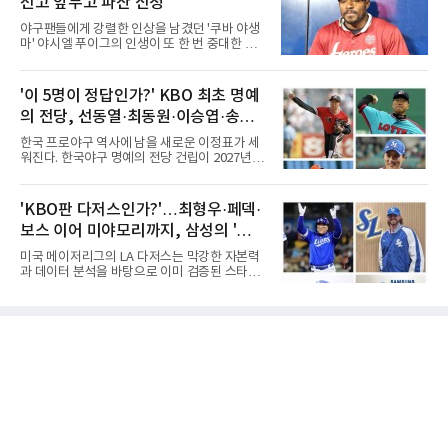
선고 앞두고 파산 신청
라운드에서 버디 5개와 보기 1개를 묶어 4언더
파 68타를 쳤다. 중간합계 9언더파 135타로 전
야구팬들에게 강렬한 인상을 남겼던 '쿠바 야생
날 공동 4위에서 선두로 올라섰다. 공동 2위 그
마' 야시엘 푸이그의 인생이 또 한 번 중대한 갈
룹(8언더파 136타)과는 한 타 차다.이 대회는 그
림길에 섰다. 메이저리그와 한국 프로야구에서
에게 특별하다. 2023년 정규투어에 데뷔한 강채
거액을 벌었던 푸이그가 연방 사건 선고를 앞두
연은 2024년 8월 이 대회에서 공동 2위로 주목
고 파산보호를 신청했다.푸이그는 최근 미국 플
'이 5명이 정답인가?' KBO 최초 명예
받았으나, 지난해 상금순위 75위에 그쳐 시드순
로리다 파산 법원에 챕터11 파산보호 신청을 냈
위전으로 밀렸고 본선에서도 78위에
의 전당, 선동열·최동원·이승엽·송진
다. 챕터11은 기업이나 개인이 채권자들과 협의
를 통해 재정 구조를 재편할 수 있도록 돕는 제도
우·김응용을 둘러싼 논쟁
한국 프로야구 역사에 남을 새로운 이정표가 세
다.미 매체들에 따르면 푸이그의 자산 규모는
워진다. 한국야구 명예의 전당 건립이 2027년으
1000만~5000만 달러(약 146억~730억 원), 부
로 다가오면서 이제 야구계의 관심은 하나의 질
채는 100만~1000만 달러(약 14억~146억 원) 수
문으로 향하고 있다. "누가 한국 야구 최초의 명
준으로 신고됐다. 다만 법원은 채권자 목록과 자
예의 전당 헌액자가 될 것인가?"현재 가장 많이
'KBO판 다저스인가?'…최형우·페덱·
산 내역 등 일부 필수 자료가 빠졌다며 서류 미비
거론되는 후보군은 선동열, 최동원, 이승엽, 송
를 지적했다.관심이 쏠리는 이
보스 이어 미야모리까지, 삼성의 '스펙
진우, 그리고 김응용 감독이다. 한국 야구의 시
대별 상징성과 업적을 고려하면 충분히 설득력
만렙' 승부수
미국 메이저리그의 LA 다저스는 막강한 자본력
있는 이름들이다.선동열은 한국 야구가 배출한
과 데이터 분석을 바탕으로 이미 검증된 스타들
최고의 투수로 평가받는다. 해태 시절 통산 146
을 영입하는 대표적인 팀이다. 오타니 쇼헤이를
승과 평균자책점 1.20이라는 압도적인 기록을
비롯해 메이저리그 정상급 선수들을 품으며 매
남겼고, 1980년대 후반 리그를 지배했다. 일본
시즌 우승 후보로 평가받는 다저스의 행보는 늘
프로야구에서도 성공하며 한국 선수의 해외 진
야구계의 관심을 끌었다. 가능성에 투자하기보
출 가능성을 보여준 상징적인 존
다, 이미 무대에서 증명한 선수들을 통해 당장의
경쟁력을 끌어올린다는 점이다.최근 한국 프로
야구에서도 비슷한 방향성을 보여주는 팀이 있
다. 바로 삼성 라이온즈다. 삼성은 오프시즌 최형
우를 다시 품었다. 이는 단순한 베테랑 영입이 아
니라, 승부처에서 힘을 발휘할 수 있는 검증된
리더를 선택한 것이다.외국인 대체 투수 구성도