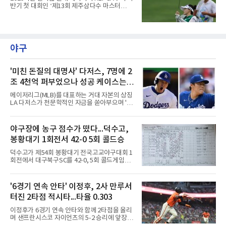
반기 첫 대회인 ‘제13회 제주삼다수 마스터
스’(총상금 10억 원, 우승상금 1억 8천만 원)가
제주도 서귀포시에 위치한 테디밸리 골프앤리조
트(파72/6,767야드)에서 열리고 있다.8일 현재
3라운드 경기가 펼쳐지고 있다.정지효가 1번 홀
에서 경기하고 있다.
야구
'미친 돈질의 대명사' 다저스, 7명에 2
조 4천억 퍼부었으나 성공 케이스는
오타니와 야마모토뿐
메이저리그(MLB)를 대표하는 거대 자본의 상징
LA 다저스가 천문학적인 자금을 쏟아부으며 '스
타 군단' 구축에 나섰으나, 그 성적표는 투자 규
모에 턱없이 못 미치는 초라한 수준에 머물고 있
다. 막대한 페이롤을 무기로 리그 전체의 판도를
야구장에 농구 점수가 떴다...덕수고,
뒤흔들겠다는 전략이었지만, 실상은 뼈아픈 부
봉황대기 1회전서 42-0 5회 콜드승
작용만 떠안은 모양새다.다저스가 최근 몇 년간
영입한 주요 슈퍼스타 7명의 계약 총액은 무려
덕수고가 제54회 봉황대기 전국고교야구대회 1
17억 2,300만 달러에 달한다. 현재 환율을 기준
회전에서 대구북구SC를 42-0, 5회 콜드게임으
으로 환산하면 약 2조 4200억원이라는 경악스
로 꺾었다.8일 서울 광진구 구의구장에서 열린
러운 금액이다. 오직 자본의 힘만으로 메이저리
경기에서 덕수고는 1회 5점, 2회 3점, 3회 10점
그를 정복하겠다는 프런트의 의지가 얼마나 거
으로 18-0을 만든 뒤 4회 21점, 5회 3점을 보탰
'6경기 연속 안타' 이정후, 2사 만루서
대했는지를 보여주는 대목이다.그러나 이 엄청
다. 팀 안타 34개, 볼넷 12개를 기록했다.7번 타
난 투자의 승수 효과는 기대에
터진 2타점 적시타...타율 0.303
자 유격수 홍주용은 4회 홈런 2개를 포함해 6타
수 6안타 3타점 4득점을 올렸고, 조원빈은 6타
이정후가 6경기 연속 안타와 함께 2타점을 올리
수 6안타 5타점, 박종혁은 5타수 5안타 3타점을
며 샌프란시스코 자이언츠의 5-2 승리에 앞장섰
남겼다. 선발 최희성은 5이닝 2피안타 무사사구
다.이정후는 8일(한국시간) 미국 샌프란시스코