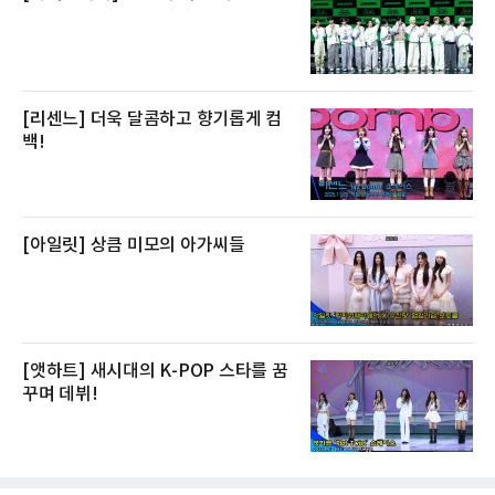
[리센느] 더욱 달콤하고 향기롭게 컴
백!
[아일릿] 상큼 미모의 아가씨들
[앳하트] 새시대의 K-POP 스타를 꿈
꾸며 데뷔!