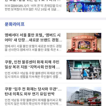
팀의 첫 번째 2억 스트리밍 곡은 동일 음반에 수
록된 ‘GO!’다. 이 노래는 공개 약 9개월 만인 지
냥
브브걸(BBGIRLS)이 ‘서머 퀸’의 존재감을 다시
난달 26일 자에 2억 고지를 밟았다. 이는 최근 5
한번 보여줬다.브브걸은 지난 16일 새 싱글
년 내 데뷔한 보이그룹의 곡 중 최단기 2억 달성
'BODY WAVE'(바디 웨이브)를 발매하고 각종 음
이며 ‘FaSHioN’이 그 다음이다.코르티스는 평
악방송에 출연했다.브브걸은 컴백 이후 Mnet
소 관심이 많은 ‘패션’을 소재로 곡을 공동 창작
'엠카운트다운'을 시작으로 KBS2 '뮤직뱅크',
했다. “내 티, 5 bucks 바지는, 만원” 등 멤버들
문화라이프
MBC '쇼! 음악중심', SBS '인기가요' 등 주요 음
의 라이프 스타일
악방송 무대에 올라 화려한 퍼포먼스를 펼쳤다.
시원한 에너지와 안정적인 라이브, 통통 튀는 매
력을 앞세워 매 무대 색다른 볼거리를 선사했다.
앰배서더 서울 풀만 호텔, ‘앰버드 시
특히 화사한 파스텔 톤의 비치웨어부터 청량한
어터’ 새 단장…새로운 브랜드 경험 선
마린룩, 햇살 아래 반짝이는 물결을 연상시키는
사
스커트, 강렬한 붉은 계열의 스타일링까지 각기
앰배서더 서울 풀만 호텔이 새로운 브랜드 경험
다른 매력을 선보였다. 브브걸은 다채로운 여름
을 선사한다.앰배서더 서울 풀만 호텔 측은 4일
패션을 완벽하게 소화하며 보
“호텔 공식 마스코트 앰버드(Ambird)의 새로운
이야기를 담은 인형 극장 콘셉트의 공간 ‘앰버드
시어터(Ambird Theater)’를 새롭게 선보인
쿠팡, 인천 물류센터 화재 피해 주민
다”고 밝혔다.앰배서더 서울 풀만 호텔은 로비
일상 복귀 지원 “지역사회 안정에 총
한편에 마련된 앰버드 존을 통해 앰버드의 세계
관을 소개해왔다. 앰버드 존은 앰버드가 우주여
력”
인천 서해구 석남동 쿠팡 물류센터 화재로 인해
행 중 수집한 다양한 굿즈를 전시한 '앰버드 플래
임시 대피소 생활을 지속해온 주민들이 생활 터
닛(Ambird Planet)과 계절별 플라워 연출로 사
전으로 돌아갈 수 있는 계기가 마련됐다. 쿠팡풀
랑받아온 ‘앰버드 가든(Ambird Garden)’으로
필먼트서비스(CFS)가 지난 28일부터 화재 피해
구성되어 있다.새 단장한 앰버드 시어터는 오페
주민을 대상으로 전문 출장 청소서비스 지원에
쿠팡 “입주 전 화재는 당사와 무관”…
라 극장을 모티브로 한 데코레이션으로 구성됐
나섬으로써 본격적인 지역사회 복구 작업이 시
다. 무대 공간 및 티켓 박스
탄내 의혹도 외부 연기 유입 반박
작된 것이다.대피소 주민 중심 청소 접수, 첫날
부터 2가구 지원 완료CFS는 신현초등학교, 신
인천 석남동 쿠팡 물류센터 화재를 둘러싸고 확
현북초등학교, 신현여자중학교 등 인천 서해구
인되지 않은 의혹이 확산되자 쿠팡이 반박에 나
관내 임시 대피소 3곳에서 체류해온 화재 피해