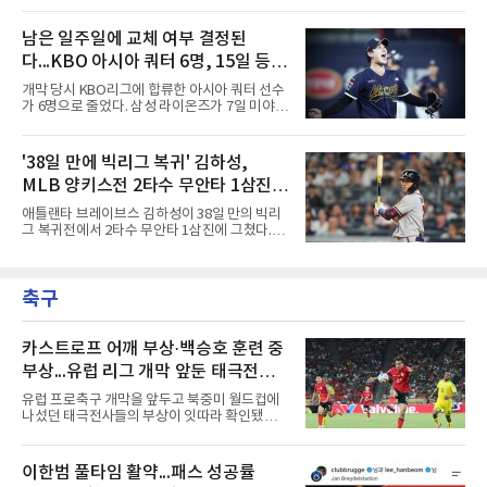
무실점에 삼진 12개를 곁들였다. 대구북구SC 세
오라클파크에서 열린 2026 MLB 디트로이트 타
번째 투수 이현준은 1이닝 동안 홈런 3개 포함
이거스전에 2번 타자 우익수로 선발 출전해 3타
남은 일주일에 교체 여부 결정된
20안타 21실점했다.덕수고는 지난 4월 신세계
수 1안타 1볼넷 2타점 1득점을 기록했다. 시즌
이마트배와 지난달 대통령배를
다...KBO 아시아 쿼터 6명, 15일 등록
타율은 0.303(402타수 122안타). 1회말 1사에서
상대 선발 카이더 몬테로에게 볼넷을 골라 나간
시한이 분수령
개막 당시 KBO리그에 합류한 아시아 쿼터 선수
뒤 라파엘 데버스의 중월 홈런 때 득점했고, 2-2
가 6명으로 줄었다. 삼성 라이온즈가 7일 미야지
이던 2회말 2사 만루에서는 몬테로의 3구째 낮
유라를 웨이버 공시하고 미야모리 사토시를 영
은 직구를 공략해 2타점 중전 적시타를 뽑았다.
입한 결과다.한화 왕옌청과 키움 가나쿠보 유토
샌디에이고 파드리스 송성문은 펫코 파크에서
는 입지가 확고하다. 왕옌청은 21경기 10승 4패,
'38일 만에 빅리그 복귀' 김하성,
열린 휴스턴 애스트로스전에 9번 타자 2루수로
평균자책점 3.34로 다승 공동 선두이자 3경기 연
나서 2타수 1안타를 기록, 타율
MLB 양키스전 2타수 무안타 1삼진...
속 퀄리티스타트를 기록 중이다. 가나쿠보는 5
승 4패 13세이브 10홀드, 평균자책점 2.95로 외
시즌 타율 0.067
애틀랜타 브레이브스 김하성이 38일 만의 빅리
국인 최초 10홀드·10세이브를 동시에 달성했
그 복귀전에서 2타수 무안타 1삼진에 그쳤다.김
다.kt 스기모토 고키는 전반기 42경기 평균자책
하성은 8일(한국시간) 미국 뉴욕 양키스타디움
점 5.44에서 슬라이더 비중을 늘린 뒤 후반기 9
에서 열린 2026 MLB 뉴욕 양키스와의 원정 경
경기 8홀드, 평균자책점 1.86으로 반등해 시즌
기에 9번 타자 유격수로 선발 출전했다. 시즌 타
17홀드 공동 선두에 올랐다. SSG 타케다 쇼타도
축구
율은 0.068에서 0.067(75타수 5안타)로 떨어졌
전반기 1승 7패, 평균자책점
다.2회초 2사 1루에서는 양키스 좌완 선발 맥스
프리드의 6구째 몸쪽 싱킹 패스트볼을 쳐 유격
수 뜬공으로 아웃됐고, 5회초에는 루킹 삼진을
카스트로프 어깨 부상·백승호 훈련 중
당했다. 1-0으로 앞선 8회초 1사에서 대타 도미
부상...유럽 리그 개막 앞둔 태극전사
닉 스미스와 교체됐다.시즌 후 FA가 되는 김하성
악재
은 올해 1월 빙판길 낙상으로 오른손 중지 힘줄
유럽 프로축구 개막을 앞두고 북중미 월드컵에
이 파열돼 5월 중순 복귀했고, 동계 훈련 부족 여
나섰던 태극전사들의 부상이 잇따라 확인됐다.
파로 부진이 이어졌다. 지난달
독일 분데스리가 보루시아 묀헨글라트바흐는 8
일(한국시간) 옌스 카스트로프가 6일 아마추어
팀 로타흐-에게른과의 친선경기에서 어깨를 다
이한범 풀타임 활약...패스 성공률
쳐 당분간 출전이 어렵다고 밝혔다. 그는 후반 교