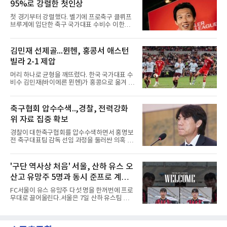
95%로 강렬한 첫인상
체 투입돼 두 골을 넣었으나 후반 22분 부상으로
물러났다.독일인 아버지와 한국인 어머니 사이
첫 경기부터 강렬했다. 벨기에 프로축구 클뤼프
에서 태어난 카스트로프는 측면 미드필더와 측
브루게에 입단한 축구 국가대표 수비수 이한범
면 수비가 가능한 자원으로, 월드컵 남아프리카
이 풀타임 데뷔전을 치르며 경기 최우수선수에
공화국과의 조별리그 3차전에 출전했다. 해외
뽑혔다.이한범은 8일(한국시간) 벨기에 브뤼헤
출생 혼혈 선수의 한국 남자 대표팀 월드컵 출전
의 얀 브레이덜 스타디온에서 열린 코르트레이
김민재 선제골...뮌헨, 홍콩서 애스턴
은 그가 처음이다. 묀헨글라트바흐는 23일 DFB
크와의 2026-2027 벨기에 주필러리그 1라운드
포칼 1라운드, 29일 라이프치히
빌라 2-1 제압
홈 경기에 선발로 나서 경기 종료까지 뛰었다.출
발 자체가 빨랐다. 2026 북중미 월드컵에서 한국
머리 하나로 균형을 깨뜨렸다. 한국 국가대표 수
의 조별리그 3경기를 모두 풀타임으로 소화하며
비수 김민재(바이에른 뮌헨)가 홍콩으로 옮겨 열
대표팀 중앙 수비의 주축으로 자리 잡은 그는 덴
린 프리시즌 경기에서 선제골을 터뜨리며 팀 승
마크 미트윌란을 거쳐 최근 벨기에 명문 클뤼프
리에 힘을 보탰다.김민재는 7일(현지시간) 홍콩
브루게로 옮겼는데, 입단 발표 나흘 만에 개막전
카이탁 스포츠파크에서 열린 애스턴 빌라(잉글
축구협회 압수수색..,경찰, 전력강화
선발로 곧장 투입돼 90분을 소화하며 팀의 3-0
랜드)와의 친선경기에서 전반 37분 0의 균형을
완승에 힘을 보탰다.기록도
위 자료 집중 확보
깨는 골을 넣었다. 톰 비쇼프가 왼쪽 측면에서 올
린 프리킥에 묘하게 머리를 갖다 대 방향을 바꾸
경찰이 대한축구협회를 압수수색하면서 홍명보
며 골 그물을 흔들었다.흐름은 좋았다. 제주전에
전 축구대표팀 감독 선임 과정을 둘러싼 의혹 규
서 주장 완장을 차고 30여 분을 소화했던 그는
명에 속도가 붙었다.월드컵 조별리그 탈락 이후
이날도 선발로 나서 요나탄 타와 중앙 수비진에
비판이 홍 전 감독에게 집중됐지만 경찰의 시선
서 호흡을 맞췄고, 후반 18분까지 뛰고 이토 히
은 다른 곳을 향한다. 성적 부진과 별개로 선임
'구단 역사상 처음' 서울, 산하 유스 오
로키로 교체됐다.분데스리가 최다 우승팀(35회)
과정에 부당함이 있었는지가 수사의 본류다.7일
뮌헨은 프리시즌 아시아
산고 유망주 5명과 동시 준프로 계
연합뉴스 취재를 종합하면 서울경찰청 광역수사
단 금융범죄수사대는 전날 축구협회 사무실 등
약...ACL2 겨냥
FC서울이 유스 유망주 다섯 명을 한꺼번에 프로
을 압수수색해 감독 선임 관련 자료를 다수 확보
무대로 끌어올린다.서울은 7일 산하 유스팀 서
했다. 특히 감독 후보를 검토해 이사회에 추천하
울 오산고 소속 선수 5명과 준프로 계약을 맺었
는 전력강화위원회가 생성한 자료를 집중적으로
다고 밝혔다. 한 번에 다섯 명과 계약한 것은 구
확보한 것으로 알려졌다.경찰은 협회가 홍 전 감
단 역사상 처음으로, 3학년 김강준·신지섭·이서
독을 1순위 후보로 정하고 검증한 과정, 이사회