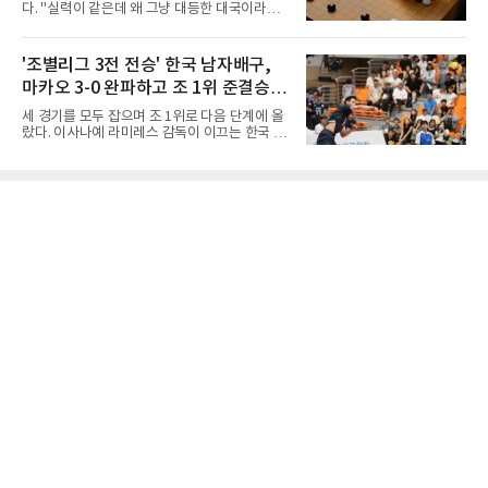
다. "실력이 같은데 왜 그냥 대등한 대국이라고
라 16강 진출에 청신호를 켰다.이날 승리는 남다
하지 않고 '호선'이라고 할까." (본 코너 1807회
른 의미가 있었다. 한국은 지난해 2025 U-16 아
‘바둑에서 왜 ‘대국(對局)’이라 말할까‘ 참조)'호
시아선수권 결승에서 대만을 풀세트 접전 끝에
선(互先)'은 한자로 '서로 호(互)', '먼저 선(先)'을
'조별리그 3전 전승' 한국 남자배구,
3-2로 꺾고 정상에 올랐는데, 세계선수권에서
쓴다. 직역하면 '서로 먼저 둔다'는 뜻이다. 여기
이뤄진 '리턴 매치'에서도 승리하
마카오 3-0 완파하고 조 1위 준결승
서 '서로 먼저 둔다'는 표현은 한 판에서 두 사람
이 동시에 선수를 잡는다는 의미가 아니다. 중국
진출
세 경기를 모두 잡으며 조 1위로 다음 단계에 올
과 일본의 고대 바둑에서 실력이 같은 사람끼리
랐다. 이사나예 라미레스 감독이 이끄는 한국 남
는 여러 판을 둘 때 흑(선수)을 번갈아 맡았다는
자배구 대표팀(세계랭킹 26위)이 2026 동아시
관행에서 나온 말이다. 한 판은 A가 흑을, 다음
아남자선수권대회 조별리그를 3연승으로 마무
판은 B가 흑을 맡는 식으로 서로 선수를 주고받
리했다.대표팀은 7일 몽골 울란바타르 AVA 아레
는다는 의미였던 것이다.인터넷 조선왕조실록에
나에서 열린 대회 B조 조별리그 3차전에서 마카
서 호
오(119위)를 세트 점수 3-0(25-18 25-16 25-15)
으로 제압했다. 일본과 대만에 이어 마카오까지
꺾은 한국은 조별리그 전승으로 준결승 티켓을
손에 넣었다.공격은 고르게 터졌다. 김요한(삼성
화재)과 임재영(대한항공)이 각각 13점씩 올렸
고, 김준우(삼성화재)가 10득점, 이상현(국군체
육부대)이 9득점으로 힘을 보탰다.대표팀은 8일
오후 8시 30분 A조 2위와 결승