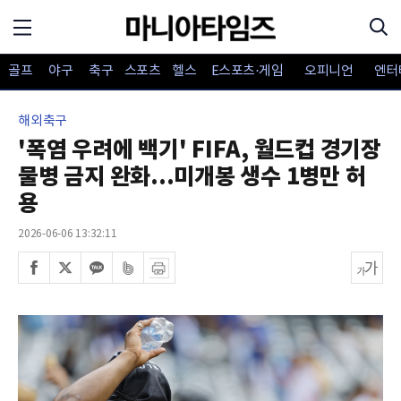
골프
야구
축구
스포츠
헬스
E스포츠·게임
오피니언
엔터
해외축구
'폭염 우려에 백기' FIFA, 월드컵 경기장
물병 금지 완화...미개봉 생수 1병만 허
용
2026-06-06 13:32:11