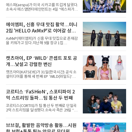
증명한 존재감
에스파(aespa)가 미국 시카고를 뜨겁게 달궜다.
소속사 에스엠엔터테인먼트는 4일 “에스파가
지난 2일(현지 시간) 미국 시카고 그랜트 파크에
서 열린 ‘롤라팔루자 시카고’(Lollapalooza
Chicago)의 알리안츠 스테이지에 올랐다”며
에이엠피, 신흥 무대 맛집 활약…미니
“총 14곡으로 구성된 세트리스트를 선사, 데뷔 7
2집 'HELLO AxMxP'로 이어갈 상승
년 차다운 노련한 무대 매너와 파워풀한 에너지
로 현장의 분위기를 압도했다”고 밝혔다.1991
세
AxMxP(에이엠피)가 신흥 무대 맛집으로 존재감
년 시작된 ‘롤라팔루자’는 8개 스테이지, 170여
을 키워가고 있다.지난해 9월 정규 1집
팀의 아티스트와 40만 명 이상의 관객이 운집하
'AxMxP'를 발매하며 가요계에 정식 출격한
는 북미 최대 규모의 페스티벌이다.올해 ‘롤라팔
AxMxP는 데뷔 전부터 버스킹과 각종 페스티벌,
루자 시카고’에는 에스파 외에도 제니, 아이들,
공연 무대에 오르며 실전 경험을 쌓아왔다.이들
캣츠아이, EP ‘WILD’ 콘셉트 포토 공
코르티스 등 K팝 스타들이 출연진 명단에 이름
은 소속사 패밀리 콘서트를 비롯해 '뷰티풀 민트
을 올렸다.이날 에스파는
개…낯설고 강렬한 변신
라이프 2025', '2025 부산국제록페스티벌' 등 대
형 무대에 잇달아 출연해 당찬 에너지와 풋풋한
캣츠아이(KATSEYE)가 31일(한국시간) 공식 소
매력으로 음악팬들의 눈도장을 찍었다.이후
셜미디어를 통해 세 번째 EP ‘WILD(와일드)’의
AxMxP는 '카운트다운 판타지 2025-2026',
콘셉트 포토와 트랙리스트를 공개했다.‘Wild
'PEAKBOX 2025 vol.2 : 사랑·청춘·행복', '2025
heart(와일드 하트)’라는 제목이 붙은 콘셉트 포
Someday Christmas - 부산' 등 무대를 통해 안
토에는 멤버들의 본능적이고 야성적인 면모가
코르티스 ‘FaSHioN’, 스포티파이 2
정적인 실력을 입증했고, 올해 '2026 어썸뮤직
강렬하게 담겼다. 짙은 아이섀도와 푸른빛·금빛·
페스티벌', '뷰티풀 민트 라이프 2026', '2026
억 스트리밍 돌파…팀 통산 두 번째
붉은빛의 컬러 렌즈가 비현실적인 분위기를 자
아내고, 여러 원색이 불규칙하게 뒤섞인 멀티컬
코르티스(CORTIS)가 팀 통산 두 번째로 단일곡
러 헤어와 과감한 블루·블랙 립 메이크업이 낯설
2억 스트리밍을 달성했다.소속사 측은 29일 “코
고도 매혹적인 비주얼을 완성했다.스타일링 역
르티스의 데뷔 앨범 수록곡 ‘FaSHioN’이 글로
시 파격적이다. 스터드와 망사, 코르셋, 풍성한
벌 오디오·음원 스트리밍 플랫폼 스포티파이에
레이스 등 언뜻 어울리지 않을 듯한 소재와 실루
서 27일 자로 누적 재생 수 2억 회를 돌파했
브브걸, 활발한 음악방송 활동…시원
엣을 거침없이 결합했다. 멤버들은 각기 다른 개
다”고 밝혔다.곡이 발표된 지 약 10개월 만이다.
성을 살린 스타일링을 선
한 보컬+통통 튀는 안무로 무더위 사