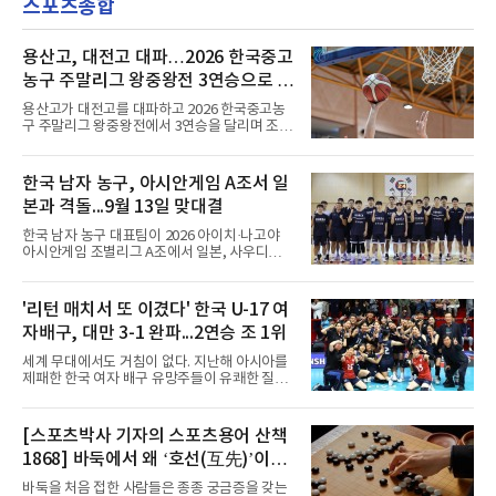
스포츠종합
현·정현웅과 2학년 정하원이 대상이다.오산고의
의 최종 승인 경위를 살
성적이 배경이 됐다. 올 시즌 백운기 전국 고등학
교 축구대회와 코리아풋볼파크 U-18 챔피언스
컵, K리그 U-17 챔피언십을 잇달아 제패했다.시
용산고, 대전고 대파…2026 한국중고
기도 맞물렸다. 서울은 9월 시작하는 아시아축
농구 주말리그 왕중왕전 3연승으로 조
구연맹(AFC) 챔피언스리그2(ACL2)를 앞두고 선
1위 16강 진출
수단 깊이를 더하는 동시에 유스 출신에게 국제
용산고가 대전고를 대파하고 2026 한국중고농
무대 경험을 주려 했다.면면도 다양하다. 측면 공
구 주말리그 왕중왕전에서 3연승을 달리며 조 1
격수 정현웅은 돌파력이
위로 16강에 진출했다.용산고는 8일 전남 해남
우슬체육관에서 열린 대회 남고부 B조 예선 3차
전에서 대전고를 상대로 주전 선수들의 고른 활
한국 남자 농구, 아시안게임 A조서 일
약을 앞세워 108-33으로 대승을 거뒀다.용산고
본과 격돌...9월 13일 맞대결
는 배대범이 22점, 김민기가 19점, 이승민이 13
점을 올리며 공격을 이끌었다. 경기 초반부터 주
한국 남자 농구 대표팀이 2026 아이치·나고야
도권을 잡은 용산고는 일찌감치 승기를 굳히며
아시안게임 조별리그 A조에서 일본, 사우디아라
대전고에 큰 점수 차 승리를 거뒀다.이로써 용산
비아, 인도네시아와 경쟁한다.대회 조직위원회
고는 예선 3경기를 모두 승리하며 B조 1위로 16
가 8일 발표한 일정에 따르면 한국은 9월 10일
강에 진출했다. 용산고는 16강에서 배재고와 맞
사우디, 11일 인도네시아, 13일 일본과 차례로
'리턴 매치서 또 이겼다' 한국 U-17 여
붙는다.C조에서는 양정고가 충주고를 82-35로
맞붙는다. FIBA 랭킹은 일본 22위, 한국 57위, 사
크게 꺾고 16강 진출을 확정했다
자배구, 대만 3-1 완파...2연승 조 1위
우디 65위, 인도네시아 94위로, 랭킹과 홈 이점
을 모두 갖춘 일본이 최대 변수다.니콜라이스 마
세계 무대에서도 거침이 없다. 지난해 아시아를
줄스(라트비아) 감독이 이끄는 대표팀은 지난달
제패한 한국 여자 배구 유망주들이 유쾌한 질주
6일 FIBA 월드컵 예선 1라운드 6차전에서 일본
를 이어가고 있다.중·고교 선수들로 구성된 17세
을 2점 차로 꺾었다. 오는 15·16일 도쿄에서 일
이하(U-17) 여자배구대표팀은 8일(한국시간) 칠
본과 평가전도 예정돼 실전 점검이 가능하다.
레 로스안데스에서 열린 2026 국제배구연맹
[스포츠박사 기자의 스포츠용어 산책
NBA에 도전 중인 이현중을 앞세운 대표팀의 목
(FIVB) U-17 여자 세계선수권대회 조별리그 D조
표는 우승이다.조별리그는 12
1868] 바둑에서 왜 ‘호선(互先)’이라
2차전에서 대만을 세트 점수 3-1(25-19 18-25
25-13 25-15)로 꺾었다. 전날 푸에르토리코를
말할까
바둑을 처음 접한 사람들은 종종 궁금증을 갖는
3-1로 물리쳤던 한국은 2연승으로 조 1위에 올