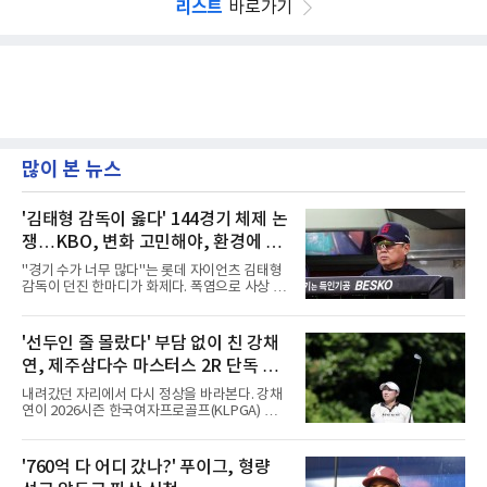
리스트
바로가기
많이 본 뉴스
'김태형 감독이 옳다' 144경기 체제 논
쟁…KBO, 변화 고민해야, 환경에 맞
는 경기 수가 바람직
"경기 수가 너무 많다"는 롯데 자이언츠 김태형
감독이 던진 한마디가 화제다. 폭염으로 사상 초
유의 이틀 연속 전 경기 취소가 결정된 날, 김 감
독은 단순히 더위를 이야기하지 않았다. 우천,
폭염, 부상 등 변수가 늘어나는 현실에서 현재
'선두인 줄 몰랐다' 부담 없이 친 강채
팀당 144경기 체제가 과연 지속 가능한지 질문
연, 제주삼다수 마스터스 2R 단독 선
을 던졌다.물론 144경기가 세계적으로 특별히
많은 숫자는 아니다. 메이저리그는 팀당 162경
두
내려갔던 자리에서 다시 정상을 바라본다. 강채
기, 일본프로야구도 143~144경기를 치른다. 숫
연이 2026시즌 한국여자프로골프(KLPGA) 투어
자만 놓고 보면 KBO가 유난히 혹사 구조라고 말
하반기 첫 대회 제주삼다수 마스터스(총상금 10
하기 어렵다.하지만 중요한 것은 숫자가 아니라
억 원, 우승상금 1억8000만 원) 2라운드에서 단
환경이다. 한국의 여름은 달라지고 있다. 과거와
독 선두로 도약했다.강채연은 7일 제주도 서귀
'760억 다 어디 갔나?' 푸이그, 형량
비교하기 어려울 정도로 폭염이 길어지고 강해
포의 테디밸리 골프앤리조트(파72)에서 열린 2
지고 있다. 여기에 장마, 이