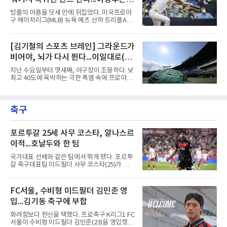
은 코로나19 집단 감염을 겪은 2021년 7월 이후
5년 만이자 역대 두 번째다. KBO 사무국은 더위
타율 2할대로
방출의 아픔을 닷새 만에 뒤집었다. 미국프로야
가 최고조에 이른 5∼9일 25경기를 전면 취소하
구 메이저리그(MLB) 뉴욕 메츠 산하 트리플A에
고 9월 이후 일정을 다시 편성해 치르기로 했다.
서 지난 5일 방출됐던 배지환이 밀워키 브루어
변화도 있다. 9월 6일까지 모든 경기는 요일과
스 이적과 동시에 빅리그에 복귀했다.배지환은
상관없이 오후 7시에 시작하며, 더위가 일찍 가
10일(한국시간) 미국 위스콘신주 밀워키 아메리
[김기철의 스포츠 브레인] 그라운드가
시면 경기 시간은 예전으로 돌아갈 수 있다.선수
칸패밀리필드에서 열린 미네소타 트윈스전에 밀
들에게는 올해 세 번째 출발이
비어야, 뇌가 다시 뛴다...이일대로(以
워키 유니폼을 입고 나섰다. 구단은 이날 마이너
리그 계약한 배지환을 26인 로스터에 올렸다고
逸待勞)의 지혜
지난 수요일부터 엿새째, 야구장이 조용하다. 낮
발표했다.복귀 무대에서 결과도 나왔다. 3-3으
최고 40도에 육박하는 극한 폭염 속에 프로야구
로 맞선 7회초 2루 대수비로 들어간 그는 7회말
경기가 닷새 연속 취소되었고, 응원의 열기로 가
첫 타석에서 재치 있는 1루수 앞 번트 안타로 출
득차야 할 관중석은 텅 비었다. 리그 전체가 이렇
루했다. 지난해까지 피츠버그 파이리츠에서 4년
게 며칠씩 통째로 멈춘 것은 매우 이례적인 일이
연속 빅리그를 누볐던 그의 올 시즌 첫 안타였다.
축구
다. 문밖을 나서면 거리는 사우나 한증막이고 10
9회말 무사 1루에서도 보내
여 분 걷기도 힘들고 머리도 멍해지는 날이 계속
되었다. 내일부터는 다시 함성이 돌아오겠지만,
지금 이 침묵은 승리도 패배도 아닌 다른 질문을
포르투갈 25세 사무 코스타, 알나스르
던진다. 왜 뛰지 않는 쪽이 오히려 더 똑똑한 선
이적...호날두와 한 팀
택일 수 있을까.우리 뇌 깊숙한 곳, 뇌간 바로 위
에는 체온을 24시간 감시하는 자동 온도조절기
국가대표 선배와 같은 팀에서 뛰게 됐다. 포르투
가 있다. 시상하부라는 이 작은 기관은 혈액 온도
갈 축구대표팀 미드필더 사무 코스타(25)가 사
가 0.5도만
우디아라비아 프로축구 알나스르로 이적해 크리
스티아누 호날두와 함께한다.사우디 프로리그
디펜딩 챔피언 알나스르는 9일(현지시간) 스페
FC서울, 수비형 미드필더 김민준 영
인 라리가 마요르카에서 코스타를 영입했다고
입...김기동 축구에 부합
발표했다. 구단은 사회관계망서비스(SNS)에 여
정이 시작된다며, 전투에서 승리한 기사가 갑옷
화려함보다 헌신을 택했다. 프로축구 K리그1 FC
을 벗자 팀 유니폼을 입은 코스타가 나타나는 영
서울이 수비형 미드필더 김민준(23)을 영입했다
상을 함께 올렸다. 마요르카도 이적 합의를 알리