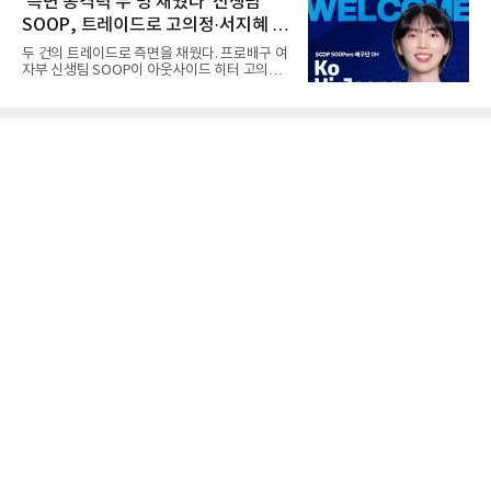
'측면 공격력 두 명 채웠다' 신생팀
계 1, 2위 모두를 남자프로테니스(ATP) 마스터
을 제외한 12명이 참가한다고 10일 밝혔다. 이번
스 1000 대회인 신시내티
SOOP, 트레이드로 고의정·서지혜 영
평가전은 2027 국제농구연맹(FIBA) 농구 월드
컵 아시아 예선 윈도4와 아이치·나고야 아시안
입...창단 첫 시즌 담금질
두 건의 트레이드로 측면을 채웠다. 프로배구 여
게임을 대비한 경기력 점검 무대다.제외 사유는
자부 신생팀 SOOP이 아웃사이드 히터 고의정
엇갈린다. 대표팀은 애초 16명이 소집됐으나 송
과 서지혜를 잇달아 영입했다.SOOP 구단은 IBK
교창(일본 오사카 에베사)과 최준용(부산 KCC)
기업은행, 현대건설과 각각 트레이드를 단행해
이 부상으로 지난달 말 빠졌다. 여기에 이현중은
측면 공격수 2명을 보강했다고 10일 밝혔다. 먼
미국프로농구(NBA) 뉴올리언스 펠리컨스와 보
저 정솔민을 IBK기업은행으로 보내는 조건으로
스턴 셀틱스의 미니 캠프에
고의정과 2026-2027시즌 신인 드래프트 2라운
드 지명권을 확보했고, 이어 현대건설에는
2027-2028시즌 신인 2라운드 지명권을 내주고
서지혜를 데려왔다.두 선수의 색깔은 다르다.
2018-2019시즌 신인 드래프트 2라운드 5순위
로 프로에 입성한 고의정은 강한 서브와 측면 공
격력이 강점으로, 2020-2021시즌부터 세 시즌
연속 30경기 이상 출전하며 꾸준히 활약했다.