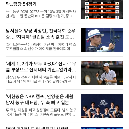
줄무늬 유니폼이 유독 눈에 띄었다. 경기장에는
막...팀당 54경기
5만78명이 들어찼다.주인공은 벤치에서부터 존
재감을 드러냈다. 킥오프 10분 전 손을 흔들며
프로농구 2026-2027시즌이 10월 3일 개막해 내
등장하자 환호가 터졌고, 전반 막판 호르헤 도밍
년 4월 11일 끝난다.KBL은 팀당 54경기, 총 270
게스의 선제골 때보다 벤치에서
경기 일정을 10일 발표했다. 평일 1경기, 주말 3
경기로 주당 11경기를 치르는 것이 원칙이다.개
막전은 10월 3일 오후 2시 부산사직체육관에서
남서울대 양궁 박상민, 전국대회 준우
열리는 부산 KCC와 창원 LG의 경기다. 같은 시
승… ‘지덕체’ 클럽팀 소속 값진 도전
각 고양 소노가 고양 소노 아레나에서 대구 한국
가스공사와, 오후 4시 30분에는 안양 정관장이
빛내
엘리트(전문선수) 과정이 아닌 마니아형 대학 스
안양 정관장 아레나에서 울산 현대모비스와 맞
포츠클럽 소속 선수가 메이저급 전국대회에서
붙는다.잠실실내체육관 철거로 서울 삼성은 서
인상적인 경기력을 선보여 화제다. 3일부터 8일
울 SK와 잠실학생체육관을 함께 쓴다. SK는
까지 예천군에서 열린 '올림픽제패기념 제43회
BCL 아시아 참가로 약 2주간 경기가 없고, LG는
회장기 대학·실업 양궁대회' 컴파운드 종목 준우
'세계 1, 2위가 모두 빠졌다' 신네르 무
창원실내체육관 시설 개선 공사로 10월 한 달간
승을 거둔 박상민 선수다. 남서울대학교 스포츠
홈경기를 치르지 못한다.시범경기
릎 부상으로 신시내티 기권...알카라스
비즈니스학과에 재학중인 박상민은 유년시절 양
궁선수로 활약했다. 하지만 전문선수로의 대학
도 불참
정상급 두 선수가 나란히 코트를 비운다. 남자 테
진학을 포기하고 상경계열 학과에 진학해 선수
니스 세계 1위 얀니크 신네르(이탈리아)가 신시
생활을 이어가고 있다. 지난 8일 JTBC스포츠 생
내티오픈에 불참한다.신네르는 10일(한국시간)
중계로 진행된 컴파운드 종목 남자 대학부 결승
신시내티오픈 주최 측을 통해 발표한 성명에서
전에서 박 선수는 상대 선수보다 3점 부족한 총
의료진, 팀과 상의한 끝에 기권하기로 했다며,
'이현중은 NBA 캠프, 안영준은 재활'
점 145점을 기록하며 아쉬윤 준우승에 랭크됐
오른쪽 무릎이 계속 불편해 관리해왔으나 경기
다. 박상민 선수는 “평소 자신
남자 농구 대표팀, 두 축 빼고 일본 원
할 준비가 안 됐음을 인정하게 됐다고 밝혔다. 그
는 지난달 윔블던 결승에서 알렉산더 츠베레프
정 나선다
두 핵심 자원을 빼고 원정길에 오른다. 남자 농구
(독일)를 꺾고 통산 다섯 번째 메이저 타이틀을
국가대표팀이 '에이스' 이현중과 포워드 안영준
따낸 뒤 한 경기도 치르지 않았다.공백은 겹쳤다.
(SK) 없이 일본 원정 평가전에 나선다.대한민국
앞서 손목 부상으로 장기 결장 중인 2위 카를로
농구협회는 오는 15일과 16일 일본 도쿄에서 열
스 알카라스(스페인)도 불참을 선언한 터라, 세
리는 일본과의 원정 평가전에 이현중과 안영준