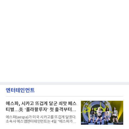
엔터테인먼트
에스파, 시카고 뜨겁게 달군 쇠맛 페스
티벌…美 ‘롤라팔루자’ 첫 출격부터
증명한 존재감
에스파(aespa)가 미국 시카고를 뜨겁게 달궜다.
소속사 에스엠엔터테인먼트는 4일 “에스파가
지난 2일(현지 시간) 미국 시카고 그랜트 파크에