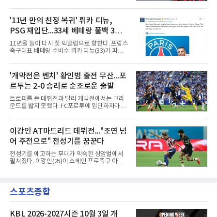
고 10일 밝혔다.과천고와 경희대를 거친 김민준
며 코스타의 헌신과 프로 정신에 감사를 전했다.
은 대학 무대를 지나 최근 K4리그 서산 파이오니
코스타의 경력은 이렇다. 포르투갈 SC 브라가에
아FC에서 뛰었다. 180㎝의 신장을 갖춘 그에 대
'11년 만의 친정 복귀' 뤼카 디뉴,
서 프로에 데뷔한 2000년생 수비형 미드필더인
해 서울 구단은 활동량과 기동력, 중원에서 공수
그는 UD 알메리아(스페인)를 거
PSG 재입단...33세 베테랑 풀백 3년
균형을 잡아주는 플레이가 강점이라고 설명했
다.영입 배경은 감독의 축구 색깔과 맞닿아 있다.
계약
11년을 돌아 다시 첫 빅클럽으로 향한다. 프랑스
서울은 화려하지 않아도 끊임없이 움직이며 팀
축구대표 베테랑 수비수 뤼카 디뉴(33)가 파리
에 헌신하는 김민준의 플레이를 높이 샀다. 많은
생제르맹(PSG) 유니폼을 다시 입는다.PSG는
움직임과 희생을 요구하는 김기동 감독의 축구
10일(한국시간) 애스턴 빌라(잉글랜드)에서 뛰
에 부합하는 자원이라 판단하고, 현재 기량뿐 아
어온 디뉴를 재영입했다고 발표했다. 계약 기간
'개막전은 벤치' 황인범 출전 무산...포
니라 성장 가능성까지 고려해 영입을 결정했다.
은 2029년까지 3년이며, 등번호는 12번이다. 구
효과도 기대된다. K리그1
르투는 2-0 승리로 순조로운 출발
체적인 이적료는 공개되지 않았으나 영국 BBC
는 PSG가 왼쪽 풀백 디뉴의 바이아웃인 850만
트로피를 든 데뷔전과 달리 개막전에서는 그라
파운드(약 162억원)를 애스턴 빌라에 지불하기
운드를 밟지 못했다. FC포르투에 입단하자마자
로 했다고 전했다.돌아오는 길은 길었다. 프랑스
슈퍼컵 우승을 경험했던 국가대표 미드필더 황
릴에서 프로 생활을 시작한 디뉴는 2013년부터
인범(29)이 정규리그 개막전에서는 벤치를 지켰
2015년까지 두 시즌 PSG에서 뛰며 리그1 2회,
다.포르투는 10일(한국시간) 포르투갈 포르투의
이강인 AT마드리드 데뷔전..."조연 넘
프랑스컵 1회, 리그컵 2회 우승 등을 경험했다.
이스타디우 두 드라강에서 열린 알베르카와의
이후 AS로마 임대와 바르셀로나(스페
어 주전으로" 전성기를 꿈꾼다
2026-2027 포르투갈 프리메이라리가 1라운드
홈 경기에서 2-0으로 이겼다. 두 골 모두 페널티
전성기를 예고하는 무대가 익숙한 상암벌에서
킥에서 나왔다. 전반 9분 안드레 실바가 상대 골
펼쳐졌다. 이강인(25)이 스페인 프로축구 아틀
키퍼의 반칙으로 얻은 페널티킥을 직접 성공시
레티코 마드리드(AT마드리드) 데뷔전을 한국 팬
켰고, 전반 44분에는 가브리 베이가가 또 한 번
들 앞에서 화려하게 치렀다.9일 서울월드컵경기
의 페널티킥을 침착하게 마무리했다.이로써 지
장에서 열린 AT마드리드와 맨체스터 시티(맨시
난 시즌 챔피언 포르투는 리그 2연패이자 통산
스포츠종합
티)의 2026 쿠팡플레이 시리즈 친선경기는 사실
32번째 우승을 향한 첫발을 기분 좋
상 이강인을 위한 거대한 입단식이었다. 킥오프
3시간여 전부터 경기장 주변은 팬들로 북적였
고, 그의 영문 이름과 새 등번호 '7'이 박힌 붉은
KBL 2026-2027시즌 10월 3일 개