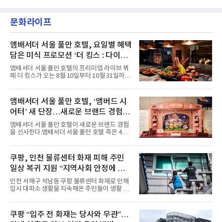
이며 ‘FaSHioN’이 그 다음이다.코르티스는 평
악방송에 출연했다.브브걸은 컴백 이후 Mnet
소 관심이 많은 ‘패션’을 소재로 곡을 공동 창작
'엠카운트다운'을 시작으로 KBS2 '뮤직뱅크',
했다. “내 티, 5 bucks 바지는, 만원” 등 멤버들
문화라이프
MBC '쇼! 음악중심', SBS '인기가요' 등 주요 음
의 라이프 스타일
악방송 무대에 올라 화려한 퍼포먼스를 펼쳤다.
시원한 에너지와 안정적인 라이브, 통통 튀는 매
력을 앞세워 매 무대 색다른 볼거리를 선사했다.
앰배서더 서울 풀만 호텔, 요일별 혜택
특히 화사한 파스텔 톤의 비치웨어부터 청량한
담은 미식 프로모션 ‘더 킹스 : 다이닝
마린룩, 햇살 아래 반짝이는 물결을 연상시키는
프리빌리지즈’ 선봬
스커트, 강렬한 붉은 계열의 스타일링까지 각기
앰배서더 서울 풀만 호텔의 프리미엄 라이브 뷔
다른 매력을 선보였다. 브브걸은 다채로운 여름
페 더 킹스가 오는 8월 10일부터 10월 31일까지
패션을 완벽하게 소화하며 보
특별 프로모션 ‘더 킹스 : 다이닝 프리빌리지
즈’를 선보인다.앰배서더 서울 풀만 호텔 측은
“요일마다 다른 즐거움과 한층 깊어진 미식의 여
앰배서더 서울 풀만 호텔, ‘앰버드 시
유를 경험할 수 있도록 기획했다”고 밝혔다.먼저
어터’ 새 단장…새로운 브랜드 경험 선
월요일과 화요일에는 한 주의 문을 여는 여유로
운 식사를 테마로 다양한 혜택이 마련된다. 런치
사
앰배서더 서울 풀만 호텔이 새로운 브랜드 경험
이용 시 성인 5인 이상 사전 예약 고객에게 성인
을 선사한다.앰배서더 서울 풀만 호텔 측은 4일
1인 무료 혜택을 제공하며, 디너 이용 시에는 성
“호텔 공식 마스코트 앰버드(Ambird)의 새로운
인 2인 이상 사전 예약 고객에게 소인 1인 무료
이야기를 담은 인형 극장 콘셉트의 공간 ‘앰버드
혜택을 제공한다.수요일 런치에는 사전 예약한
시어터(Ambird Theater)’를 새롭게 선보인
쿠팡, 인천 물류센터 화재 피해 주민
유료 회원 고객을 대상으로 5% 추가 할인 또는
다”고 밝혔다.앰배서더 서울 풀만 호텔은 로비
바우처 1매 추가
일상 복귀 지원 “지역사회 안정에 총
한편에 마련된 앰버드 존을 통해 앰버드의 세계
관을 소개해왔다. 앰버드 존은 앰버드가 우주여
력”
인천 서해구 석남동 쿠팡 물류센터 화재로 인해
행 중 수집한 다양한 굿즈를 전시한 '앰버드 플래
임시 대피소 생활을 지속해온 주민들이 생활 터
닛(Ambird Planet)과 계절별 플라워 연출로 사
전으로 돌아갈 수 있는 계기가 마련됐다. 쿠팡풀
랑받아온 ‘앰버드 가든(Ambird Garden)’으로
필먼트서비스(CFS)가 지난 28일부터 화재 피해
구성되어 있다.새 단장한 앰버드 시어터는 오페
주민을 대상으로 전문 출장 청소서비스 지원에
쿠팡 “입주 전 화재는 당사와 무관”…
라 극장을 모티브로 한 데코레이션으로 구성됐
나섬으로써 본격적인 지역사회 복구 작업이 시
다. 무대 공간 및 티켓 박스