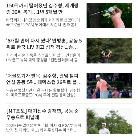
드 9언더파, 2라운드 8언더파 최종합계 17언더
150위까지 떨어졌던 김주형, 세계랭
파를 기록하며 시즌 세 번째 우승을 따냈다.경기
킹 30위 복귀…1년 5개월 만
는 투비전NX플러스 투어 모드에서 하루 동안 2
라운드 36홀 스트로크 플레이로 치러졌다. 코스
바닥까지 내려갔던 순위가 제자리를 찾았다. 미
는 골프존 코스 난도 별 3개, 그린 난도 별 4개의
국프로골프(PGA) 투어에서 시즌 네 번째 톱10
롯데스카이힐 부여CC (SKY/HILL)다.총 80명의
을 달성한 김주형이 1년 5개월 만에 세계랭킹 30
선수가 1라운드에 출전했으며, 컷오프를 통해
위에 복귀했다.김주형은 10일(한국시간) 발표된
60명의 선수가 메이저 퀸 자리를 놓고 최종라운
남자 골프 세계랭킹에서 지난주보다 3계단 오른
'6개월 만에 다시 썼다' 안병훈, 공동 5
드 각축전을 치렀다.이진경은 1라운드 초반 주
30위에 이름을 올렸다. 이날 미국 노스캐롤라이
춤했지만 후반 홀에서 맹타를 퍼부으며
위로 한국 LIV 최고 성적 경신...송영한
나주 그린즈버러의 세지필드 컨트리클럽(파70)
에서 끝난 윈덤 챔피언십에서 최종 합계 15언더
도 톱10
자신이 세운 기록을 스스로 넘어섰다. 안병훈이
파 265타로 공동 5위에 오른 결과다. 지난해 3월
LIV 골프 뉴욕 대회(총상금 3천만달러)에서 공동
이후 처음으로 30위권에 들었다.반등의 폭이 컸
5위에 올라 한국 선수 최고 성적을 경신했다.안
다. 한동안 슬럼프에 빠졌던 그는 세계랭킹이 줄
병훈은 10일(한국시간) 미국 뉴저지주 베드민스
곧 내려가 올해 6월 1일 끝난 찰스 슈와브 챌린
터의 트럼프 내셔널 골프 클럽 베드민스터(파
'더블보기가 발목' 김주형, 윈덤 챔피
지 이후 150위까지 떨어진 바 있다. 그러나 6월
71)에서 열린 최종 4라운드에서 버디 5개와 보
US오픈 3위로 부활의 신호
언십 공동 5위...페덱스컵 26위로 플레
기 3개를 묶어 2언더파 69타를 쳤다. 최종 합계
7언더파 277타로 5위, 우승자 호아킨 니만(칠레
이오프행
우승은 놓쳤지만 다음 무대는 확보했다. 김주형
·16언더파 268타)과는 9타 차였다.기록의 의미
이 미국프로골프(PGA) 투어 윈덤 챔피언십(총
가 크다. 올해 LIV 골프로 이적해 새로 만들어진
상금 850만달러)을 공동 5위로 마쳤다.김주형은
팀 '코리안 골프클럽'의 주장을 맡은 안병훈은 시
10일(한국시간) 미국 노스캐롤라이나주 그린즈
즌 개막전이던 2월 사우디아라비아 대회 공동 9
버러의 세지필드 컨트리클럽(파70)에서 열린 최
[MT포토] 대기선수 강채연, 공동 준
위를 뛰어넘는 최고 성적을 냈다. 당시 그는
종 4라운드에서 버디 3개를 잡았으나 보기 1개
2022년 출범한 LIV 골프에서
우승으로 피날레
와 더블보기 1개가 나오며 이븐파 70타에 그쳤
다. 최종 합계 15언더파 265타로 해리 홀(잉글랜
2026시즌 열여덟 번째 대회이자 KLPGA투어 하
드)과 공동 5위였다. 우승자 마이클 브레넌(미국
반기 첫 대회인 ‘제13회 제주삼다수 마스터
·22언더파 258타)과는 7타 차다.기회는 있었다.
스’(총상금 10억 원, 우승상금 1억 8천만 원)가
지난달 제네시스 스코틀랜드 오픈 우승으로 33