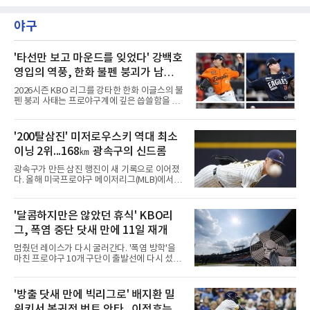
제주도 서귀포시에 위치한 테디밸리 골프앤리조
개월의 공백을 깼던 김주형은 3라운드까지 선두
트(파72/6,767야드)에서 열렸다.9일 최종라운
에 1타 뒤진 3위로 시즌 2승을 노렸다. 그러나 마
야구
드 경기가 펼쳐졌다.강채연이 18번 홀에서 경기
지막 날 타수를 줄이지 못하며
하고 있다.
'타선만 보고 마운드를 잊었다' 강백호
영입의 역풍, 한화 불펜 붕괴가 남긴
뼈아픈 교훈...김범수, 한승혁, 김서
2026시즌 KBO 리그를 강타한 한화 이글스의 불
현, 정우주, 어디에?
펜 붕괴 사태는 프로야구계에 깊은 씁쓸함을 남
기고 있다. 전년도 준우승팀이라는 타이틀을 무
색하게 만들 만큼, 마운드의 핵심 기둥들이 무더
기로 흔들리거나 팀을 떠났다. 화려한 타선 보강
'200탈삼진' 미저로우스키 역대 최소
뒤에 가려져 있던 투수진의 민낯이 고스란히 드
이닝 2위...168㎞ 광속구의 신드롬
러난 셈이다.이번 참사의 도화선은 헐거워진 마
운드 뎁스 그 자체였다. 지난 스토브리그에서 한
광속구가 만든 삼진 행진이 새 기록으로 이어졌
화는 최대 100억 원을 투자해 거물 타자 강백호
다. 올해 미국프로야구 메이저리그(MLB)에서 시
를 전격 영입하며 타선의 파괴력을 극대화했다.
속 161㎞ 이상의 강속구 신드롬을 주도하는 우
그러나 대형 타자 수혈의 환호 속에서 마운드의
완 제이컵 미저로우스키(밀워키 브루어스)가 역
실속을 채우는 작업은 뒷전으로 밀려났다. 결과
대 최소 이닝 시즌 200탈삼진 2위 기록을 세웠
'달콤하지만은 않았던 휴식' KBO리
적으로 FA 자격으로 팀을 떠난 김범수는 KIA 타
다.미저로우스키는 10일(한국시간) 미국 위스콘
이거즈로 유니폼을 갈아입
그, 폭염 중단 닷새 만에 11일 재개
신주 밀워키 아메리칸패밀리필드에서 열린 미네
소타 트윈스전에 선발로 나서 6이닝 9탈삼진 3
멈췄던 레이스가 다시 굴러간다. '폭염 방학'을
실점을 기록했다. 3회 첫 타자 앨런 로든을 헛스
마친 프로야구 10개 구단이 출발선에 다시 섰다.
윙 삼진으로 처리하며 시즌 200번째 삼진을 잡
극한 폭염으로 지난 5일 중단됐던 2026 신한
았다.기록의 무게가 남다르다. 그는 129⅓이닝
SOL KBO리그는 11일 전국 5개 구장 경기를 시
만에 200탈삼진에 도달해 밀워키 구단 최소 이
작으로 일정을 이어간다. 국제종합대회 대표 파
'방출 닷새 만에 빅리그로' 배지환 밀
닝 신기록을 세웠다. MLB닷컴이 엘리어스 스포
견을 제외하면 정규리그가 다른 사유로 멈춘 것
츠뷰로 자료를 인용해 소개한 바에
워키서 복귀전 번트 안타...이정후는