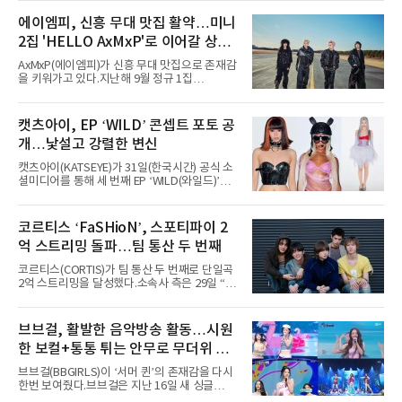
서 열린 ‘롤라팔루자 시카고’(Lollapalooza
Chicago)의 알리안츠 스테이지에 올랐다”며
에이엠피, 신흥 무대 맛집 활약…미니
“총 14곡으로 구성된 세트리스트를 선사, 데뷔 7
2집 'HELLO AxMxP'로 이어갈 상승
년 차다운 노련한 무대 매너와 파워풀한 에너지
로 현장의 분위기를 압도했다”고 밝혔다.1991
세
AxMxP(에이엠피)가 신흥 무대 맛집으로 존재감
년 시작된 ‘롤라팔루자’는 8개 스테이지, 170여
을 키워가고 있다.지난해 9월 정규 1집
팀의 아티스트와 40만 명 이상의 관객이 운집하
'AxMxP'를 발매하며 가요계에 정식 출격한
는 북미 최대 규모의 페스티벌이다.올해 ‘롤라팔
AxMxP는 데뷔 전부터 버스킹과 각종 페스티벌,
루자 시카고’에는 에스파 외에도 제니, 아이들,
공연 무대에 오르며 실전 경험을 쌓아왔다.이들
캣츠아이, EP ‘WILD’ 콘셉트 포토 공
코르티스 등 K팝 스타들이 출연진 명단에 이름
은 소속사 패밀리 콘서트를 비롯해 '뷰티풀 민트
을 올렸다.이날 에스파는
개…낯설고 강렬한 변신
라이프 2025', '2025 부산국제록페스티벌' 등 대
형 무대에 잇달아 출연해 당찬 에너지와 풋풋한
캣츠아이(KATSEYE)가 31일(한국시간) 공식 소
매력으로 음악팬들의 눈도장을 찍었다.이후
셜미디어를 통해 세 번째 EP ‘WILD(와일드)’의
AxMxP는 '카운트다운 판타지 2025-2026',
콘셉트 포토와 트랙리스트를 공개했다.‘Wild
'PEAKBOX 2025 vol.2 : 사랑·청춘·행복', '2025
heart(와일드 하트)’라는 제목이 붙은 콘셉트 포
Someday Christmas - 부산' 등 무대를 통해 안
토에는 멤버들의 본능적이고 야성적인 면모가
코르티스 ‘FaSHioN’, 스포티파이 2
정적인 실력을 입증했고, 올해 '2026 어썸뮤직
강렬하게 담겼다. 짙은 아이섀도와 푸른빛·금빛·
페스티벌', '뷰티풀 민트 라이프 2026', '2026
억 스트리밍 돌파…팀 통산 두 번째
붉은빛의 컬러 렌즈가 비현실적인 분위기를 자
아내고, 여러 원색이 불규칙하게 뒤섞인 멀티컬
코르티스(CORTIS)가 팀 통산 두 번째로 단일곡
러 헤어와 과감한 블루·블랙 립 메이크업이 낯설
2억 스트리밍을 달성했다.소속사 측은 29일 “코
고도 매혹적인 비주얼을 완성했다.스타일링 역
르티스의 데뷔 앨범 수록곡 ‘FaSHioN’이 글로
시 파격적이다. 스터드와 망사, 코르셋, 풍성한
벌 오디오·음원 스트리밍 플랫폼 스포티파이에
레이스 등 언뜻 어울리지 않을 듯한 소재와 실루
서 27일 자로 누적 재생 수 2억 회를 돌파했
브브걸, 활발한 음악방송 활동…시원
엣을 거침없이 결합했다. 멤버들은 각기 다른 개
다”고 밝혔다.곡이 발표된 지 약 10개월 만이다.
성을 살린 스타일링을 선
한 보컬+통통 튀는 안무로 무더위 사
팀의 첫 번째 2억 스트리밍 곡은 동일 음반에 수
록된 ‘GO!’다. 이 노래는 공개 약 9개월 만인 지
냥
브브걸(BBGIRLS)이 ‘서머 퀸’의 존재감을 다시
난달 26일 자에 2억 고지를 밟았다. 이는 최근 5
한번 보여줬다.브브걸은 지난 16일 새 싱글
년 내 데뷔한 보이그룹의 곡 중 최단기 2억 달성
'BODY WAVE'(바디 웨이브)를 발매하고 각종 음