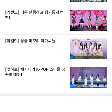
[리센느] 더욱 달콤하고 향기롭게 컴
백!
[아일릿] 상큼 미모의 아가씨들
[앳하트] 새시대의 K-POP 스타를 꿈
꾸며 데뷔!