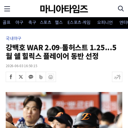
골프
야구
축구
스포츠
헬스
E스포츠·게임
오피니언
엔터
국내야구
강백호 WAR 2.09·톨허스트 1.25...5
월 쉘 힐릭스 플레이어 동반 선정
2026-06-03 16:50:15