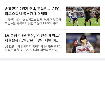
주도 서귀포시 테디밸리 골프앤리조트(파72)에
한화의 프랜차이즈 스타라는 지위를 얻었다. 만
서 열린 제주삼다수 마스터스(총상금 10억원)
약 MLB 구단들의 평가가 기대에 미치지 못하더
최종 4라운드에서 보기 없이 버디 3개를 잡아 합
손흥민은 2경기 연속 무득점...LAFC,
라도 돌아올 곳이 확실하다.그렇다고 포스팅 도
계 14언더파 274타를 기록했다. 13언더파 275
전의 의미가 작아지는 것은 아
리그스컵서 톨루카 1-0 제압
타 공동 2위 강채연, 문정민을 1타 차로 제치고
우승 상금 1억8천만원을 받았다.2017년 신인왕
손흥민(34)이 2026 리그스컵 두 경기 연속 공격
출신인 그는 상비군과 국가대표를 거쳤지만
포인트를 기록하지 못한 가운데 LAFC가 추가시
2020시즌 이후 세 차례 정규투어 출전권을 잃고
간 결승골로 승리했다.손흥민은 9일 낮(한국시
드림투어를 병행했다.1타 뒤진 공동 2위로 출발
간) 미국 로스앤젤레스 BMO 스타디움에서 열린
한 장은수는 15번 홀까지 강채연과 동타를 이루
멕시코 리가 MX 톨루카와의 조별리그 2차전에
LG 홍창기 FA 협상, '김현수 케이스'
다 16번 홀(파4)에서 두 번째 샷을 홀 3ｍ에 붙여
최전방 공격수로 선발 출전했으나 슈팅 없이 후
버디를 잡고 단독 선두에 나섰다
재현될까?...밀당은 피말리지만 이적
반 23분 주드 테리와 교체됐다. 북중미 월드컵
이후 MLS 4경기 연속 골을 넣었던 그는 지난 6
가능성은 낮아
LG 트윈스의 간판타자 홍창기가 올 시즌 후 FA
일 치바스 과달라하라전에 이어 침묵했다.전반
자격 취득을 앞두고 구단과의 피말리는 줄다리
1분 다비드 마르티네스가 얻은 페널티킥은 비디
기를 예고하고 있다. 과거 팀의 핵심 자원이었던
오 판독으로 취소됐고, 전반 34분 드니 부앙가의
김현수가 FA 시장에서 이적했던 충격적인 선례
슈팅은 골키퍼에게 막혔다. 승부는 후반 46분 제
가 소환되면서 벌써부터 팬들의 이목이 집중되
이컵 샤펠버그의 크로스가 걷혀 나오자 에디 세
는 양상이다.다만 이번 협상은 과거 김현수 케이
구라가 페널티아크 왼쪽에서 오
스와는 판이하게 다른 환경 속에서 전개될 것으
로 보인다. 선수 측과 구단 간의 시각 차이가 팽
팽히 맞서며 내부 협상 과정은 극심한 진통을 겪
을 가능성이 크지만, 시장 외부에서 불어오는 변
수는 제한적일 것이라는 분석이 지배적이다.홍
창기는 지난 2025년 불의의 무릎 부상으로 전력
에서 이탈하는 아픔을 겪었고, 이어진 2026시즌
초중반에도 실전 감각 회복