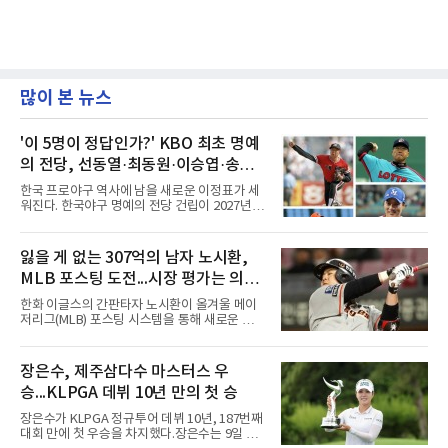
많이 본 뉴스
'이 5명이 정답인가?' KBO 최초 명예
의 전당, 선동열·최동원·이승엽·송진
우·김응용을 둘러싼 논쟁
한국 프로야구 역사에 남을 새로운 이정표가 세
워진다. 한국야구 명예의 전당 건립이 2027년으
로 다가오면서 이제 야구계의 관심은 하나의 질
문으로 향하고 있다. "누가 한국 야구 최초의 명
예의 전당 헌액자가 될 것인가?"현재 가장 많이
잃을 게 없는 307억의 남자 노시환,
거론되는 후보군은 선동열, 최동원, 이승엽, 송
MLB 포스팅 도전...시장 평가는 의외
진우, 그리고 김응용 감독이다. 한국 야구의 시
대별 상징성과 업적을 고려하면 충분히 설득력
일 수 있어
한화 이글스의 간판타자 노시환이 올겨울 메이
있는 이름들이다.선동열은 한국 야구가 배출한
저리그(MLB) 포스팅 시스템을 통해 새로운 도전
최고의 투수로 평가받는다. 해태 시절 통산 146
에 나선다.노시환은 11년 총액 307억 원이라는
승과 평균자책점 1.20이라는 압도적인 기록을
KBO리그 사상 초유의 비FA 다년 계약을 체결하
남겼고, 1980년대 후반 리그를 지배했다. 일본
면서 동시에 해외 진출 가능성을 열어두는 조항
장은수, 제주삼다수 마스터스 우
프로야구에서도 성공하며 한국 선수의 해외 진
을 포함했다. 국내에서 이미 최고 수준의 대우와
출 가능성을 보여준 상징적인 존
승...KLPGA 데뷔 10년 만의 첫 승
확실한 입지를 확보한 만큼, 이번 메이저리그 도
전은 생존을 건 승부수가 아니다.오히려 잃을 것
장은수가 KLPGA 정규투어 데뷔 10년, 187번째
이 없는 도전에 가깝다. 노시환은 이미 KBO리그
대회 만에 첫 우승을 차지했다.장은수는 9일 제
에서 연평균 약 28억 원에 달하는 대형 계약과