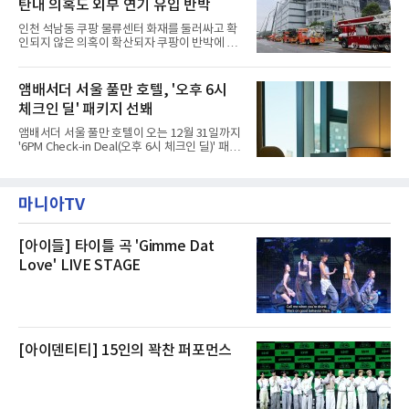
탄내 의혹도 외부 연기 유입 반박
작된 것이다.대피소 주민 중심 청소 접수, 첫날
부터 2가구 지원 완료CFS는 신현초등학교, 신
인천 석남동 쿠팡 물류센터 화재를 둘러싸고 확
현북초등학교, 신현여자중학교 등 인천 서해구
인되지 않은 의혹이 확산되자 쿠팡이 반박에 나
관내 임시 대피소 3곳에서 체류해온 화재 피해
섰다. 화재 전 센터 내부에서 탄내가 났다는 주장
주민들을 대상으로 출장 청소업체 요청 접수를
에 대해서는 외부 화재 연기 유입이라고 설명했
시작했다. 현장에서 극심한 피해를 입은 지역 주
고, 2023년 같은 물류센터에서 발생한 화재에
앰배서더 서울 풀만 호텔, '오후 6시
민들의 호응 속에 CFS는 즉시 행동에 나섰다. 지
대해서도 쿠팡 입주 전 공사 과정에서 벌어진 일
난 28일 오후 전문 청소업체와
체크인 딜' 패키지 선봬
이라며 선을 그었다.쿠팡은 21일 인천 물류센터
내부에서 불이 타는 냄새가 났다는 의혹과 관련
앰배서더 서울 풀만 호텔이 오는 12월 31일까지
해 “사실무근”이라는 입장을 밝혔다.회사 측은
'6PM Check-in Deal(오후 6시 체크인 딜)' 패키
“인근에서 지난 15일 다른 회사에서 발생한 대
지를 선보인다.이번 패키지는 오후 6시 체크인
형 화재 연기가 인입돼 즉시 방재팀이 조사한 결
으로 여유로운 저녁 시간부터 호텔 스테이를 시
과 일산화탄소가 미검출됐고, 내부 문제가 아닌
작할 수 있도록 준비됐다.앰배서더 서울 풀만 호
것으로 확인됐다”고 설명했다.이어 “정확한 화
마니아TV
텔 측은 “퇴근 후 또는 주말 도심 속에서 짧지만
재 원인은 추후 조사될
온전한 휴식을 원하는 고객들에게 특별한 경험
을 제공한다”고 밝혔다.패키지는 디럭스와 이그
제큐티브 두 가지 타입으로 구성된다. 디럭스 패
[아이들] 타이틀 곡 'Gimme Dat
키지는 객실 1박(룸 온리)으로 심플한 호캉스를
Love' LIVE STAGE
즐길 수 있으며, 이그제큐티브 패키지는 객실 1
박과 함께 클럽 앰배서더 라운지 2인 이용, 웰니
스 센터 사우나 2인 이용 혜택이 포함된다.특히
클럽 앰배서더 라운지
[아이덴티티] 15인의 꽉찬 퍼포먼스