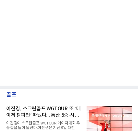
골프
이진경, 스크린골프 WGTOUR 또 ‘메
이저 챔피언’ 따냈다... 통산 5승·시즌
3승 달성
이진경이 스크린골프 WGTOUR 메이저대회 우
승컵을 들어 올렸다.이진경은 지난 9일 대전 골
프존조이마루 경기장에서 열린 ‘2026 롯데렌터
카 WGTOUR’ 6차 메이저대회 결선에서 1라운