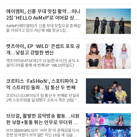
지난 2일(현지 시간) 미국 시카고 그랜트 파크에
서 열린 ‘롤라팔루자 시카고’(Lollapalooza
Chicago)의 알리안츠 스테이지에 올랐다”며
에이엠피, 신흥 무대 맛집 활약…미니
“총 14곡으로 구성된 세트리스트를 선사, 데뷔 7
2집 'HELLO AxMxP'로 이어갈 상승
년 차다운 노련한 무대 매너와 파워풀한 에너지
로 현장의 분위기를 압도했다”고 밝혔다.1991
세
AxMxP(에이엠피)가 신흥 무대 맛집으로 존재감
년 시작된 ‘롤라팔루자’는 8개 스테이지, 170여
을 키워가고 있다.지난해 9월 정규 1집
팀의 아티스트와 40만 명 이상의 관객이 운집하
'AxMxP'를 발매하며 가요계에 정식 출격한
는 북미 최대 규모의 페스티벌이다.올해 ‘롤라팔
AxMxP는 데뷔 전부터 버스킹과 각종 페스티벌,
루자 시카고’에는 에스파 외에도 제니, 아이들,
공연 무대에 오르며 실전 경험을 쌓아왔다.이들
캣츠아이, EP ‘WILD’ 콘셉트 포토 공
코르티스 등 K팝 스타들이 출연진 명단에 이름
은 소속사 패밀리 콘서트를 비롯해 '뷰티풀 민트
을 올렸다.이날 에스파는
개…낯설고 강렬한 변신
라이프 2025', '2025 부산국제록페스티벌' 등 대
형 무대에 잇달아 출연해 당찬 에너지와 풋풋한
캣츠아이(KATSEYE)가 31일(한국시간) 공식 소
매력으로 음악팬들의 눈도장을 찍었다.이후
셜미디어를 통해 세 번째 EP ‘WILD(와일드)’의
AxMxP는 '카운트다운 판타지 2025-2026',
콘셉트 포토와 트랙리스트를 공개했다.‘Wild
'PEAKBOX 2025 vol.2 : 사랑·청춘·행복', '2025
heart(와일드 하트)’라는 제목이 붙은 콘셉트 포
Someday Christmas - 부산' 등 무대를 통해 안
토에는 멤버들의 본능적이고 야성적인 면모가
코르티스 ‘FaSHioN’, 스포티파이 2
정적인 실력을 입증했고, 올해 '2026 어썸뮤직
강렬하게 담겼다. 짙은 아이섀도와 푸른빛·금빛·
페스티벌', '뷰티풀 민트 라이프 2026', '2026
억 스트리밍 돌파…팀 통산 두 번째
붉은빛의 컬러 렌즈가 비현실적인 분위기를 자
아내고, 여러 원색이 불규칙하게 뒤섞인 멀티컬
코르티스(CORTIS)가 팀 통산 두 번째로 단일곡
러 헤어와 과감한 블루·블랙 립 메이크업이 낯설
2억 스트리밍을 달성했다.소속사 측은 29일 “코
고도 매혹적인 비주얼을 완성했다.스타일링 역
르티스의 데뷔 앨범 수록곡 ‘FaSHioN’이 글로
시 파격적이다. 스터드와 망사, 코르셋, 풍성한
벌 오디오·음원 스트리밍 플랫폼 스포티파이에
레이스 등 언뜻 어울리지 않을 듯한 소재와 실루
서 27일 자로 누적 재생 수 2억 회를 돌파했
브브걸, 활발한 음악방송 활동…시원
엣을 거침없이 결합했다. 멤버들은 각기 다른 개
다”고 밝혔다.곡이 발표된 지 약 10개월 만이다.
성을 살린 스타일링을 선
한 보컬+통통 튀는 안무로 무더위 사
팀의 첫 번째 2억 스트리밍 곡은 동일 음반에 수
록된 ‘GO!’다. 이 노래는 공개 약 9개월 만인 지
냥
브브걸(BBGIRLS)이 ‘서머 퀸’의 존재감을 다시
난달 26일 자에 2억 고지를 밟았다. 이는 최근 5
한번 보여줬다.브브걸은 지난 16일 새 싱글