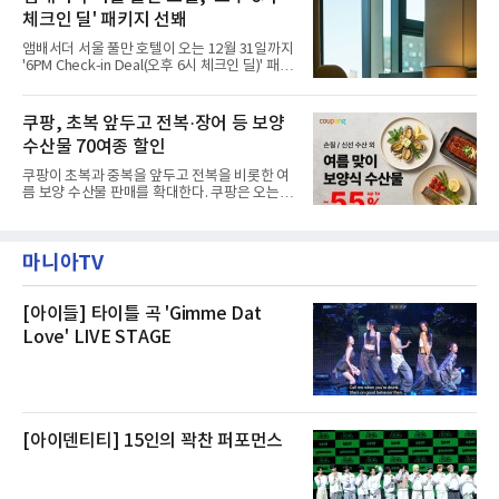
대해서도 쿠팡 입주 전 공사 과정에서 벌어진 일
난 28일 오후 전문 청소업체와
체크인 딜' 패키지 선봬
이라며 선을 그었다.쿠팡은 21일 인천 물류센터
내부에서 불이 타는 냄새가 났다는 의혹과 관련
앰배서더 서울 풀만 호텔이 오는 12월 31일까지
해 “사실무근”이라는 입장을 밝혔다.회사 측은
'6PM Check-in Deal(오후 6시 체크인 딜)' 패키
“인근에서 지난 15일 다른 회사에서 발생한 대
지를 선보인다.이번 패키지는 오후 6시 체크인
형 화재 연기가 인입돼 즉시 방재팀이 조사한 결
으로 여유로운 저녁 시간부터 호텔 스테이를 시
과 일산화탄소가 미검출됐고, 내부 문제가 아닌
작할 수 있도록 준비됐다.앰배서더 서울 풀만 호
쿠팡, 초복 앞두고 전복·장어 등 보양
것으로 확인됐다”고 설명했다.이어 “정확한 화
텔 측은 “퇴근 후 또는 주말 도심 속에서 짧지만
재 원인은 추후 조사될
수산물 70여종 할인
온전한 휴식을 원하는 고객들에게 특별한 경험
을 제공한다”고 밝혔다.패키지는 디럭스와 이그
쿠팡이 초복과 중복을 앞두고 전복을 비롯한 여
제큐티브 두 가지 타입으로 구성된다. 디럭스 패
름 보양 수산물 판매를 확대한다. 쿠팡은 오는
키지는 객실 1박(룸 온리)으로 심플한 호캉스를
20일까지 전복, 문어, 낙지, 장어 등 70여종의 수
즐길 수 있으며, 이그제큐티브 패키지는 객실 1
산물을 할인 판매한다고 8일 밝혔다.이번 행사
박과 함께 클럽 앰배서더 라운지 2인 이용, 웰니
에는 국내산 활전복과 문어, 낙지, 장어, 생물새
스 센터 사우나 2인 이용 혜택이 포함된다.특히
마니아TV
우 등이 포함됐다. 쿠팡은 올해 큰 크기의 전복
클럽 앰배서더 라운지
생산량이 늘어난 점을 반영해 주요 산지 상품을
로켓프레시 새벽배송으로 선보인다고 설명했다.
전복은 산지에서 채취한 뒤 전국으로 직송되는
[아이들] 타이틀 곡 'Gimme Dat
방식으로 운영된다. 신선도가 중요한 상품인 만
Love' LIVE STAGE
큼 이르면 다음 날 오전 배송이 가능하도록 물류
망을 활용하고 있다.쿠팡의 전복 매입량도 늘고
있다. 쿠팡에 따르면 전복 매입량은 2020년 30
톤 미만에서 2022년 140톤
[아이덴티티] 15인의 꽉찬 퍼포먼스