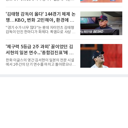
비를 앞세워 내리 세 세트를 따내며 짜릿한 역전
진출하며 우승을 놓고 맞대결을 펼치게 됐다.인
승을 완성했다.이번 우승은 더욱 의미가 컸다. 중
하부고는 5일 충북 제천실내체육관에서 열린 대
앙여고는 올해 3월 춘계연맹전과 5월 종별선수
회 남자 18세 이하부 준결승에서 남성고를 세트
'김태형 감독이 옳다' 144경기 체제 논
권대회 결승에서 모두 선명여고에 패해 준우승
스코어 3-1(25-17, 17-25, 25-21, 25-17)로 꺾
에 머물렀다. 그러나 세 번째
쟁…KBO, 변화 고민해야, 환경에 맞
고 결승행 티켓을 따냈다. 인하부고는 높은 공격
성공률을 앞세워 경기 주도권을 잡으며 승리를
는 경기 수가 바람직
"경기 수가 너무 많다"는 롯데 자이언츠 김태형
거뒀다.수성고도 준결승에서 속초고를 상대로
감독이 던진 한마디가 화제다. 폭염으로 사상 초
안정된 조직력을 바탕으로 3-1(25-23, 25-16,
유의 이틀 연속 전 경기 취소가 결정된 날, 김 감
22-25, 25-19) 승리를 거두며 결승에 합류했다.
독은 단순히 더위를 이야기하지 않았다. 우천,
치열한 승부 속에서도 공수 균형을 유지한 수성
폭염, 부상 등 변수가 늘어나는 현실에서 현재
'제구력 5등급 2주 과외' 꼴이었던 김
고는 인하부고와 우승을 다툴 기회를 잡았다.여
팀당 144경기 체제가 과연 지속 가능한지 질문
자 18세 이하부에서는 중앙여고
서현의 일본 연수...'종합검진표'에 불
을 던졌다.물론 144경기가 세계적으로 특별히
많은 숫자는 아니다. 메이저리그는 팀당 162경
과
한화 이글스의 영건 김서현이 일본의 전문 시설
기, 일본프로야구도 143~144경기를 치른다. 숫
에서 2주간의 단기 연수를 마치고 돌아왔으나,
자만 놓고 보면 KBO가 유난히 혹사 구조라고 말
실전 마운드에서 여전히 극심한 제구 난조를 노
하기 어렵다.하지만 중요한 것은 숫자가 아니라
출하며 야구 팬들과 전문가들 사이에 씁쓸한 뒷
환경이다. 한국의 여름은 달라지고 있다. 과거와
맛을 남기고 있다.출국 당시만 해도 선수의 고질
비교하기 어려울 정도로 폭염이 길어지고 강해
적인 제구 문제를 해결할 특효약이 될 것처럼 포
지고 있다. 여기에 장마, 이
장되었던 이번 연수는, 뚜껑을 열어보니 '제구력
5등급에게 2주짜리 족집게 과외를 붙여 1등급을
기대한 꼴'이었다는 냉정한 평가를 피하기 어렵
게 됐다.야구에서 투수의 제구력은 오랜 시간 투
구폼을 반복하며 몸에 새겨진 일종의 근육 기억
과 밸런스의 산물이다. 릴리스 포인트의 미세한
오차나 하체 활용의 불균형은 수백, 수천 번의
교정 훈련과 실전 피드