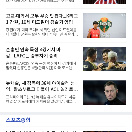
대가 서울에서 열린다.아틀레티코는 오는 9일
고 영원히 함께하겠다고 애정을 드러냈다.성사
오후 8시 서울월드컵경기장에서 맨체스터 시티
과정에는 우여곡절이 있었다. 그는 최근 잉글랜
와 2026 쿠팡플레이 시리즈 친선 경기를 치른다.
드 프리미어리그(EPL) 챔피언 아스널의 뜨거운
구단 소집 명단에 이강인이 포함되면서 변수가
고교·대학서 모두 우승 맛봤다...K리그
관심을 받았는데, 18개월간 이어진 재계약 협상
없는 한 그의 첫 출격은 서울이 된다.등번호부터
이 한때 교착됐기 때문이다. 그러
1 강원, 19세 미드필더 김슬기 영입
무게가 실렸다. 이강인은 첫 경기부터 7번을 단
다. 2010년대 팀의 전성기를 이끈 앙투안 그리즈
강원FC가 대학 무대에서 뛰던 신인 미드필더를
만이 달았던 번호다.합류 과정은 순탄치 않았다.
데려왔다.강원은 6일 연세대 소속이던 김슬기
스페인으로 건너가려던 그는 병역 특례 행정 절
(19)를 영입했다고 밝혔다. 186㎝, 79㎏의 신체
차 문제로 출국이 미뤄졌고, 국내에서 홀로 훈련
조건을 갖췄다.이력은 우승으로 채워져 있다. 수
해 왔다. 6일 입국하는 동료들과 처음 대면한 뒤
원고 시절 주축으로 활약하며 지난해 전국고등
손흥민 연속 득점 4경기서 마
짧게 호흡을 맞춰 경기에 나선다.역할도 관심사
리그와 추계전국고등대회 우승에 기여했고, 올
다. 유려한 탈압박과
감...LAFC는 승부차기 승리
해 연세대 진학 후에는 춘계한산대첩기대학대회
정상에 올랐다. 2024년에는 17세 이하(U-17) 대
손흥민(LAFC)의 연속 득점 행진이 네 경기에서
표팀 훈련에도 소집됐다.김슬기는 입단하게 돼
멈췄다.손흥민은 6일(한국시간) 미국 로스앤젤
기쁘고 영광이라며 프로 무대에서도 성장해 팀
레스 BMO 스타디움에서 열린 2026시즌 리그스
에 꼭 필요한 선수가 되겠다고 각오를 밝혔다.
컵 리그 페이즈 1차전 치바스 과달라하라(멕시
코)전에 선발 출전했으나 공격포인트 없이 후반
뉴캐슬, 새 감독에 38세 야이슬레 선
41분 타일러 보이드와 교체됐다. 이날 골을 넣었
임...잘츠부르크 더블에 ACL 엘리트 2
다면 공식전 5경기 연속 득점이었다. 다만 메이
저리그사커(MLS)에서 이어온 4경기 연속골 기
연패 경력
프리미어리그(EPL) 뉴캐슬 유나이티드가 서른
록은 유지된다.경기는 팽팽했다. 전반 38분 다비
여덟 살 지도자에게 지휘봉을 맡겼다.뉴캐슬은
드 마르티네스의 땅볼 크로스를 드니 부앙가가
6일(현지시간) 마티아스 야이슬레(독일) 감독 선
오른발로 마무리해 LAFC가 앞섰으나, 4분 뒤 로
임을 발표했다. 그는 스페인 라망가에서 진행 중
베르토 알바라도가 골 지역 정면에서 왼발 슈팅
인 프리시즌 캠프에 곧바로 합류했다. 구단은 유
으로 골대 오른쪽 하단을 찔러 균형을 맞췄다.승
스포츠종합
럽 축구계에서 가장 촉망받는 젊은 감독을 데려
부는 승부차기로 갈렸다. LAFC는
왔다고 밝혔다.이력은 이른 나이에 쌓였다. 서른
셋이던 2021년 오스트리아 레드불 잘츠부르크