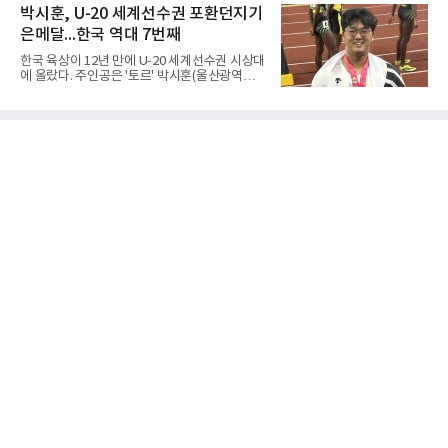
79로 졌다. 이다연이 14점을 넣었으나 20점 9리
박시훈, U-20 세계선수권 포환던지기
다.B조에서는 용산고가 안양고를 98-71로 꺾고
바운드를 기록한 바이 쿰바 디야산을 앞세운 상
대회 2연승을 달렸다.한편 남중
은메달...한국 역대 7번째
대를 넘지 못했다.이번 대회에 처음 출전한 아란
마레는 조별리그부터 결승까지 6전 전승을 거뒀
한국 육상이 12년 만에 U-20 세계선수권 시상대
고, 디야산이 최우수선수(MVP)로 뽑혔다.
에 올랐다. 주인공은 '토르' 박시훈(울산광역시)
이다.박시훈은 6일(한국시간) 미국 오리건주 유
진 헤이워드 필드에서 열린 세계육상연맹(WA)
20세 이하 세계선수권 남자 포환던지기 결선에
서 20.31ｍ를 던져 2위에 올랐다. 우승자 알레산
드로 보르헤스(브라질)와는 4㎝ 차이였다.기록
의 의미는 크다. 1986년 시작된 이 대회에서 한
국이 따낸 메달은 은 1개와 동 5개뿐이다. 1992
년 이진일(800ｍ)의 은메달 이후 박재홍, 박재
명, 정상진, 김현섭, 우상혁이 동메달을 보탰다.
박시훈은 2014년 우상혁 이후 12년 만이자 역대
7번째 메달리스트가 됐다.승부는 막판에 갈렸
다. 3차 시기에서 20.31ｍ로 선