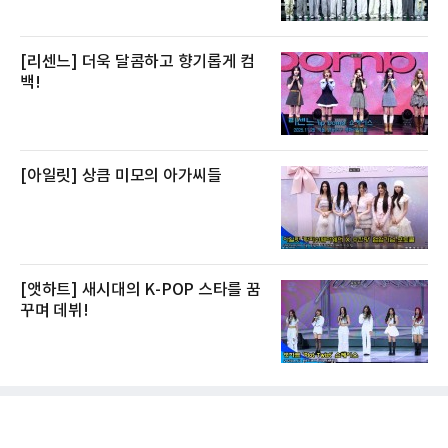
[리센느] 더욱 달콤하고 향기롭게 컴
백!
[아일릿] 상큼 미모의 아가씨들
[앳하트] 새시대의 K-POP 스타를 꿈
꾸며 데뷔!