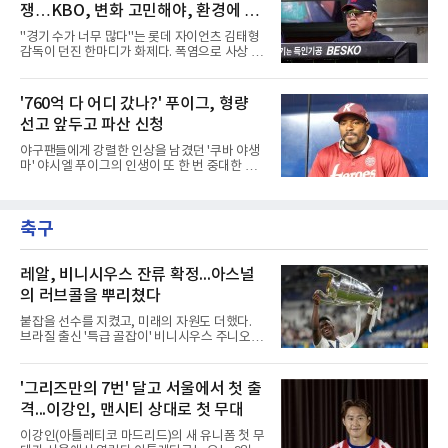
그라운드로 뛰쳐나왔다.심판
쟁…KBO, 변화 고민해야, 환경에 맞
대만 야구협회의 최종 엔트리 발표를 통해 아시
아 쿼터 최고의 히트작이자 선발진의 중추인 좌
는 경기 수가 바람직
"경기 수가 너무 많다"는 롯데 자이언츠 김태형
완 에이스 왕옌청까지 차출이 확정되었다. 팀 공
감독이 던진 한마디가 화제다. 폭염으로 사상 초
격의 핵과 마운드의 핵심 자원들이 단 한꺼번에
유의 이틀 연속 전 경기 취소가 결정된 날, 김 감
이탈하는 초유의 사태가 벌어진 것이다.문제는
독은 단순히 더위를 이야기하지 않았다. 우천,
이들의 공백이 발생하는 시점이다. 9월은 정규
폭염, 부상 등 변수가 늘어나는 현실에서 현재
'760억 다 어디 갔나?' 푸이그, 형량
리그의 최종 순위와 포스트시즌 진출 팀이 판가
팀당 144경기 체제가 과연 지속 가능한지 질문
름 나는 가장 잔인하고도 중
선고 앞두고 파산 신청
을 던졌다.물론 144경기가 세계적으로 특별히
많은 숫자는 아니다. 메이저리그는 팀당 162경
야구팬들에게 강렬한 인상을 남겼던 '쿠바 야생
기, 일본프로야구도 143~144경기를 치른다. 숫
마' 야시엘 푸이그의 인생이 또 한 번 중대한 갈
자만 놓고 보면 KBO가 유난히 혹사 구조라고 말
림길에 섰다. 메이저리그와 한국 프로야구에서
하기 어렵다.하지만 중요한 것은 숫자가 아니라
거액을 벌었던 푸이그가 연방 사건 선고를 앞두
환경이다. 한국의 여름은 달라지고 있다. 과거와
고 파산보호를 신청했다.푸이그는 최근 미국 플
비교하기 어려울 정도로 폭염이 길어지고 강해
축구
로리다 파산 법원에 챕터11 파산보호 신청을 냈
지고 있다. 여기에 장마, 이
다. 챕터11은 기업이나 개인이 채권자들과 협의
를 통해 재정 구조를 재편할 수 있도록 돕는 제도
다.미 매체들에 따르면 푸이그의 자산 규모는
레알, 비니시우스 잔류 확정...아스널
1000만~5000만 달러(약 146억~730억 원), 부
의 러브콜을 뿌리쳤다
채는 100만~1000만 달러(약 14억~146억 원) 수
준으로 신고됐다. 다만 법원은 채권자 목록과 자
붙잡을 선수를 지켰고, 미래의 자원도 더했다.
산 내역 등 일부 필수 자료가 빠졌다며 서류 미비
브라질 출신 '특급 골잡이' 비니시우스 주니오르
를 지적했다.관심이 쏠리는 이
(26)가 레알 마드리드와의 동행을 2032년까지
이어간다.스페인 프로축구 프리메라리가 '거함'
레알 마드리드는 7일(한국시간) 비니시우스와
'그리즈만의 7번' 달고 서울에서 첫 출
2032년 6월 30일까지 유효한 6년 연장 계약에
격...이강인, 맨시티 상대로 첫 무대
합의했다고 공식 발표했다. 비니시우스는 재계
약 확정 후 사회관계망서비스(SNS)에 베르나베
이강인(아틀레티코 마드리드)의 새 유니폼 첫 무
우에서의 8년은 너무 짧다며, 앞으로 6년, 그리