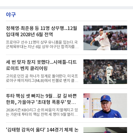
트(파72/6,767야드)에서 열리고 있다.6일 현재
1라운드 경기가 펼쳐지고 있다.최정원이 16번
홀에서 경기하고 있다.
야구
정해영·최준용 등 11명 상무행...12월
입대해 2028년 6월 전역
프로야구 선수 11명이 상무 유니폼을 입는다.국
군체육부대는 지난 6일 상무 야구단 합격자를
확정하고 선수들에게 개별 통보했다.연합뉴스가
10개 구단에 확인한 결과, KIA 타이거즈에서는
핵심 불펜 정해영과 우완 한재승, 내야수 윤도현
세 번 맞자 참지 못했다...시애틀-디트
이 합격했다. 롯데 자이언츠는 오른손 불펜 최준
로이트 벤치 클리어링
용과 이민석, 내야수 이호준 세 명이 이름을 올
렸고, 삼성 라이온즈에서도 좌완 이승현과 외야
고의로 던진 공 하나가 징계로 돌아왔다. 미국프
수 함수호, 내야수 심재훈이 통보를 받았다.두산
로야구 메이저리그(MLB)에서 빈볼로 벤치 클리
베어스 투수 최지강과 키움 히어로즈 외야수 원
어링을 일으킨 투수와 감독이 제재를 받았다.메
성준도 상무에서 군 복무를 하게 됐다. 반면 LG
이저리그 사무국은 7일(한국시간) 시애틀 매리
트윈스와 한화 이글스, SSG 랜더스, NC 다이노
너스 불펜 투수 게이브 스파이어에게 3경기, 댄
투타 핵심 셋 빠지는 9월…갈 길 바쁜
스, kt wiz에서는 합격자가 나오지 않았다.이들
윌슨 감독에게 1경기 출장 금지 처분을 내렸다.
은 올해 12월 입대해 2028
한화, 가을야구 '초대형 폭풍우' 맞는
두 사람에게는 공개되지 않은 벌금도 부과됐다.
발단은 전날 경기였다. 미국 워싱턴주 시애틀 T
다?
2026시즌 KBO리그 순위 싸움이 치열해지고 있
모바일 파크에서 열린 디트로이트 타이거스전 8
는 가운데 투타의 핵심 전력 세 명이 9월 열리는
회초, 2사 후 등판한 스파이어가 글라이버 토레
아시안게임 차출로 동시에 이탈하게 되면서, 한
스에게 155㎞ 강속구를 던져 허벅지를 맞혔다.
화 이글스에 거센 폭풍우가 강타할 것으로 보인
앞서 시애틀 선발 브라이언 우의 공에 세 차례나
다.이번 아시안게임 한국 야구대표팀에 타선의
'김태형 감독이 옳다' 144경기 체제 논
맞았던 디트로이트 선수들은 분을 참지 못하고
중심인 거포 노시환과 문현빈이 승선한 데 이어,