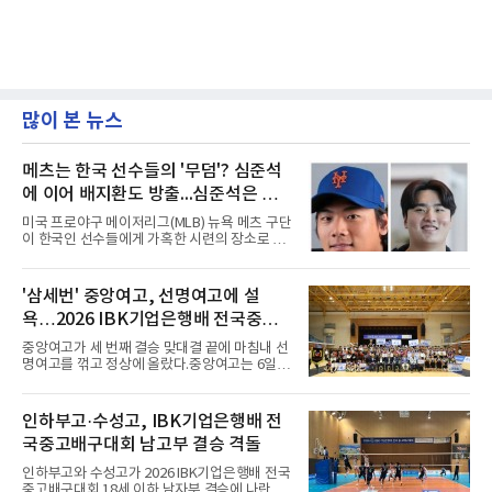
많이 본 뉴스
메츠는 한국 선수들의 '무덤'? 심준석
에 이어 배지환도 방출...심준석은 이
미 귀국, 배지환은 미국 잔류할 듯
미국 프로야구 메이저리그(MLB) 뉴욕 메츠 구단
이 한국인 선수들에게 가혹한 시련의 장소로 전
락하고 있다. 한때 한국 야구의 미래를 이끌어갈
대형 유망주로 기대를 모았던 투수 심준석에 이
어, 빅리그 경력을 지닌 내외야수 배지환까지 연
'삼세번' 중앙여고, 선명여고에 설
달아 뉴욕 메츠 산하 마이너리그에서 방출 통보
욕…2026 IBK기업은행배 전국중고
를 받는 아픔을 겪었다. 두 선수의 동반 이탈은
메츠 구단이 유독 한국 선수들에게 '기회의 땅'이
배구대회 우승
중앙여고가 세 번째 결승 맞대결 끝에 마침내 선
아닌 '무덤'처럼 작용하고 있음을 방증하고 있다.
명여고를 꺾고 정상에 올랐다.중앙여고는 6일
고교 시절 시속 160km에 달하는 강속구로 큰 스
충북 제천실내체육관에서 열린 2026 IBK기업은
포트라이트를 받았던 심준석은 루키리그에서 메
행배 전국중고배구대회 18세 이하 여자부 결승
츠 구단으로부터 방출 조치됐다. 피츠버그 파이
에서 선명여고를 세트스코어 3-1(13-25, 25-14,
인하부고·수성고, IBK기업은행배 전
리츠와 마이애미 말린스를 거쳐 메츠에 둥지를
25-17, 25-10)로 물리치고 우승을 차지했다.첫
틀며 반등을 노렸으나
국중고배구대회 남고부 결승 격돌
세트를 13-25로 내주며 불안하게 출발한 중앙여
고는 이후 조직력을 되찾아 2세트부터 경기 주
인하부고와 수성고가 2026 IBK기업은행배 전국
도권을 완전히 장악했다. 강한 서브와 탄탄한 수
중고배구대회 18세 이하 남자부 결승에 나란히