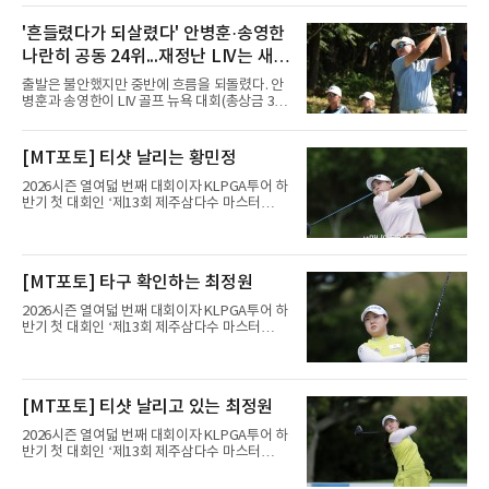
리클럽(파70)에서 열린 윈덤 챔피언십(총상금
850만 달러) 1라운드에서 버디 7개와 보기 2개
'흔들렸다가 되살렸다' 안병훈·송영한
로 5언더파 65타를 쳤다. 일몰로 12명이 라운드
나란히 공동 24위...재정난 LIV는 새
를 마치지 못한 가운데 선두 보 호슬러(미국·9언
더파 61타)에 4타 뒤진 공동 11위다.의미는 페덱
투자처 찾는다
출발은 불안했지만 중반에 흐름을 되돌렸다. 안
스컵 랭킹에 있다. 지난달 스코틀랜드 오픈 우승
병훈과 송영한이 LIV 골프 뉴욕 대회(총상금 3천
으로 34위까지 올라선 그는 플레이오프 진출선
만 달러) 첫날 나란히 공동 24위에 자리했다.안
인 70위를 넘어 더 높은 곳으로 향할 발판을 놨
병훈은 7일(한국시간) 미국 뉴저지주 베드민스
다.내용은 퍼트가 살렸다. 티샷과 아이언샷 정확
터의 트럼프 내셔널 골프 클럽 베드민스터(파
[MT포토] 티샷 날리는 황민정
도가 낮아 그린을 여섯 차례 놓쳤지만, 그린 적
71)에서 열린 1라운드에서 버디 3개와 보기 4개
중 시 퍼트 수를 1.46개로 줄였
를 묶어 1오버파 72타를 쳤다. 6번 홀(파4)에서
2026시즌 열여덟 번째 대회이자 KLPGA투어 하
시작해 첫 홀부터 보기를 범하며 불안하게 출발
반기 첫 대회인 ‘제13회 제주삼다수 마스터
했으나 15번 홀(파5)과 18번 홀(파5) 버디로 분
스’(총상금 10억 원, 우승상금 1억 8천만 원)가
위기를 바꿨다. 다만 막판 3번 홀(파4)과 4번 홀
제주도 서귀포시에 위치한 테디밸리 골프앤리조
(파3)에서 연속 보기를 적으며 순위가 밀렸다.송
트(파72/6,767야드)에서 열리고 있다.6일 현재
영한도 비슷한 흐름이었다. 첫 홀인 15번 홀(파
1라운드 경기가 펼쳐지고 있다.황민정이 16번
[MT포토] 타구 확인하는 최정원
5) 더블보기에 이어 두 차례 보기로 하위권까지
홀에서 경기하고 있다.
처졌으나 후반 버디 3개를 몰
2026시즌 열여덟 번째 대회이자 KLPGA투어 하
반기 첫 대회인 ‘제13회 제주삼다수 마스터
스’(총상금 10억 원, 우승상금 1억 8천만 원)가
제주도 서귀포시에 위치한 테디밸리 골프앤리조
트(파72/6,767야드)에서 열리고 있다.6일 현재
1라운드 경기가 펼쳐지고 있다.최정원이 16번
[MT포토] 티샷 날리고 있는 최정원
홀에서 경기하고 있다.
2026시즌 열여덟 번째 대회이자 KLPGA투어 하
반기 첫 대회인 ‘제13회 제주삼다수 마스터
스’(총상금 10억 원, 우승상금 1억 8천만 원)가
제주도 서귀포시에 위치한 테디밸리 골프앤리조