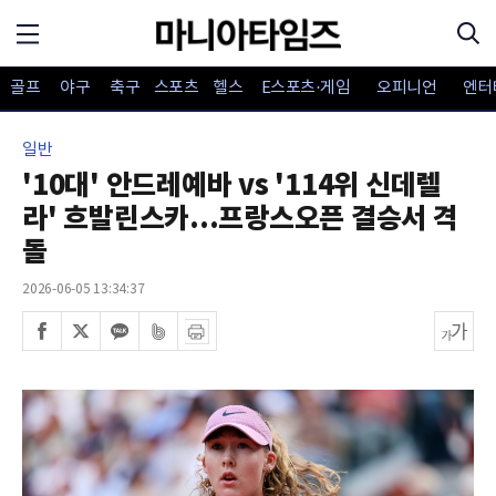
골프
야구
축구
스포츠
헬스
E스포츠·게임
오피니언
엔터
일반
'10대' 안드레예바 vs '114위 신데렐
라' 흐발린스카...프랑스오픈 결승서 격
돌
2026-06-05 13:34:37