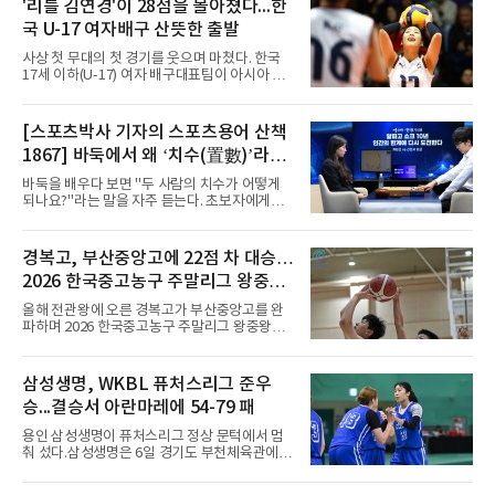
사령탑에 올라 첫 시즌 리그와 컵대회를 동시에
'리틀 김연경'이 28점을 몰아쳤다...한
제패했고, 구단 역사상 처음으로 팀을 유럽축구
국 U-17 여자배구 산뜻한 출발
연맹(UEFA) 챔피언스리그 토너먼트에 올린 뒤
리그 2연패도 달성했다.아시아에서도 성과를 냈
사상 첫 무대의 첫 경기를 웃으며 마쳤다. 한국
다. 2023년 사우디아라비아 알아흘리로 옮겨
17세 이하(U-17) 여자 배구대표팀이 아시아 챔
2024-2025시즌과 2025-2026시즌
피언 자격으로 처음 나선 세계선수권에서 데뷔
전을 승리로 장식했다.이승여 감독이 이끄는 한
국은 7일(한국시간) 칠레 로스 안데스의 리세오
[스포츠박사 기자의 스포츠용어 산책
믹스토 체육관에서 열린 2026 국제배구연맹
1867] 바둑에서 왜 ‘치수(置數)’라고
(FIVB) U-17 여자 세계선수권대회 조별리그 D조
1차전에서 푸에르토리코를 3-1(25-10 25-23
말할까
바둑을 배우다 보면 "두 사람의 치수가 어떻게
19-25 26-24)로 이겼다.승리의 중심에는 '리틀
되나요?"라는 말을 자주 듣는다. 초보자에게는
김연경'으로 불리는 아웃사이드 히터 손서연(선
다소 낯선 표현이다. ‘치수(置數)’는 한자어로
명여고)이 있었다. 그는 공격 24점에 블로킹과
'둘 치(置)'와 '셀 수(數)'를 쓴다. '돌을 놓는 수'라
서브 각 2점을 더해 양 팀 최다인 28점을 몰아쳤
는 의미이다. 두 사람이 대등하게 승부할 수 있도
경복고, 부산중앙고에 22점 차 대승…
다. 장수인이 11점, 최민주가 8점, 어민서가 7점
록 약한 쪽에게 미리 흑돌을 놓아주는 개수를 가
으로 힘을 보탰다.승점 3을 챙긴 한
2026 한국중고농구 주말리그 왕중왕
리킨다. 오늘날의 접바둑에서 말하는 '두 점', '세
점'이 바로 치수다. (본 코너 1844회 ‘왜 '접바
전 첫 승 신고
올해 전관왕에 오른 경복고가 부산중앙고를 완
둑'이라 말할까’ 참조)일본어에서도 같은 한자를
파하며 2026 한국중고농구 주말리그 왕중왕전
사용한다. 일본에서는 ‘置き石(오키이시, 놓는
첫 경기를 승리로 장식했다.경복고는 6일 전남
돌)’ 또는 ‘手合割(테아이와리, 대국 조건)’이라
해남 우슬체육관에서 열린 대회 남고부 예선리
는 표현을 많이 쓰지만, ‘置数(ちすう, 치스
그 H조 1차전에서 부산중앙고를 98-76으로 제
삼성생명, WKBL 퓨처스리그 준우
우)’라는 용례도 문헌에서 확인된다. 다만 현대
압했다. 박지오가 26점, 김호원이 22점, 정우진
일본
승...결승서 아란마레에 54-79 패
이 19점을 올리는 등 삼각편대의 고른 활약이 승
리를 이끌었다.경복고는 경기 초반부터 박지오
용인 삼성생명이 퓨처스리그 정상 문턱에서 멈
와 김호원의 내·외곽포가 고르게 터지며 주도권
춰 섰다.삼성생명은 6일 경기도 부천체육관에서
을 잡았다. 전반을 40-34로 앞선 경복고는 후반
열린 2026 티켓링크 WKBL 퓨처스리그 결승에
들어 높은 야투 성공률을 앞세워 점수 차를 더욱
서 일본여자프로농구 2부 리그 아란마레에 54-
벌렸고, 결국 22점 차 완승으로 경기를 마무리했