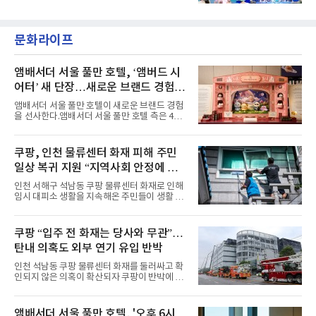
년 내 데뷔한 보이그룹의 곡 중 최단기 2억 달성
'BODY WAVE'(바디 웨이브)를 발매하고 각종 음
이며 ‘FaSHioN’이 그 다음이다.코르티스는 평
악방송에 출연했다.브브걸은 컴백 이후 Mnet
소 관심이 많은 ‘패션’을 소재로 곡을 공동 창작
'엠카운트다운'을 시작으로 KBS2 '뮤직뱅크',
했다. “내 티, 5 bucks 바지는, 만원” 등 멤버들
문화라이프
MBC '쇼! 음악중심', SBS '인기가요' 등 주요 음
의 라이프 스타일
악방송 무대에 올라 화려한 퍼포먼스를 펼쳤다.
시원한 에너지와 안정적인 라이브, 통통 튀는 매
력을 앞세워 매 무대 색다른 볼거리를 선사했다.
앰배서더 서울 풀만 호텔, ‘앰버드 시
특히 화사한 파스텔 톤의 비치웨어부터 청량한
어터’ 새 단장…새로운 브랜드 경험 선
마린룩, 햇살 아래 반짝이는 물결을 연상시키는
사
스커트, 강렬한 붉은 계열의 스타일링까지 각기
앰배서더 서울 풀만 호텔이 새로운 브랜드 경험
다른 매력을 선보였다. 브브걸은 다채로운 여름
을 선사한다.앰배서더 서울 풀만 호텔 측은 4일
패션을 완벽하게 소화하며 보
“호텔 공식 마스코트 앰버드(Ambird)의 새로운
이야기를 담은 인형 극장 콘셉트의 공간 ‘앰버드
시어터(Ambird Theater)’를 새롭게 선보인
쿠팡, 인천 물류센터 화재 피해 주민
다”고 밝혔다.앰배서더 서울 풀만 호텔은 로비
일상 복귀 지원 “지역사회 안정에 총
한편에 마련된 앰버드 존을 통해 앰버드의 세계
관을 소개해왔다. 앰버드 존은 앰버드가 우주여
력”
인천 서해구 석남동 쿠팡 물류센터 화재로 인해
행 중 수집한 다양한 굿즈를 전시한 '앰버드 플래
임시 대피소 생활을 지속해온 주민들이 생활 터
닛(Ambird Planet)과 계절별 플라워 연출로 사
전으로 돌아갈 수 있는 계기가 마련됐다. 쿠팡풀
랑받아온 ‘앰버드 가든(Ambird Garden)’으로
필먼트서비스(CFS)가 지난 28일부터 화재 피해
구성되어 있다.새 단장한 앰버드 시어터는 오페
주민을 대상으로 전문 출장 청소서비스 지원에
쿠팡 “입주 전 화재는 당사와 무관”…
라 극장을 모티브로 한 데코레이션으로 구성됐
나섬으로써 본격적인 지역사회 복구 작업이 시
다. 무대 공간 및 티켓 박스
탄내 의혹도 외부 연기 유입 반박
작된 것이다.대피소 주민 중심 청소 접수, 첫날
부터 2가구 지원 완료CFS는 신현초등학교, 신
인천 석남동 쿠팡 물류센터 화재를 둘러싸고 확
현북초등학교, 신현여자중학교 등 인천 서해구
인되지 않은 의혹이 확산되자 쿠팡이 반박에 나
관내 임시 대피소 3곳에서 체류해온 화재 피해
섰다. 화재 전 센터 내부에서 탄내가 났다는 주장
주민들을 대상으로 출장 청소업체 요청 접수를
에 대해서는 외부 화재 연기 유입이라고 설명했
시작했다. 현장에서 극심한 피해를 입은 지역 주
고, 2023년 같은 물류센터에서 발생한 화재에
앰배서더 서울 풀만 호텔, '오후 6시
민들의 호응 속에 CFS는 즉시 행동에 나섰다. 지