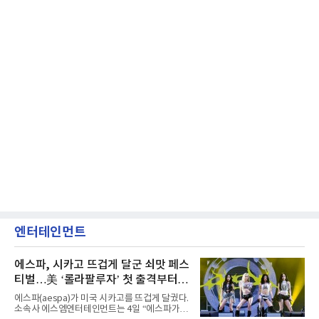
엔터테인먼트
에스파, 시카고 뜨겁게 달군 쇠맛 페스
티벌…美 ‘롤라팔루자’ 첫 출격부터
증명한 존재감
에스파(aespa)가 미국 시카고를 뜨겁게 달궜다.
소속사 에스엠엔터테인먼트는 4일 “에스파가