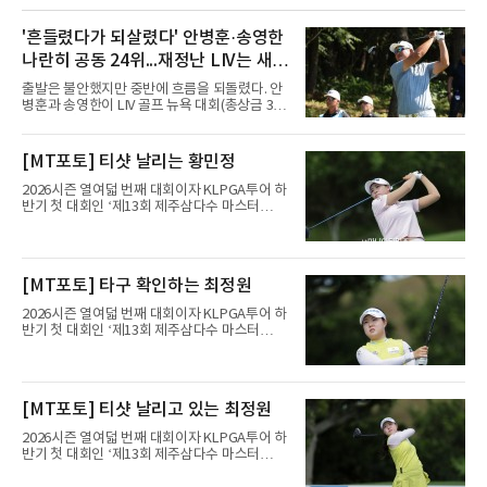
'흔들렸다가 되살렸다' 안병훈·송영한
나란히 공동 24위...재정난 LIV는 새
투자처 찾는다
출발은 불안했지만 중반에 흐름을 되돌렸다. 안
병훈과 송영한이 LIV 골프 뉴욕 대회(총상금 3천
만 달러) 첫날 나란히 공동 24위에 자리했다.안
병훈은 7일(한국시간) 미국 뉴저지주 베드민스
터의 트럼프 내셔널 골프 클럽 베드민스터(파
[MT포토] 티샷 날리는 황민정
71)에서 열린 1라운드에서 버디 3개와 보기 4개
를 묶어 1오버파 72타를 쳤다. 6번 홀(파4)에서
2026시즌 열여덟 번째 대회이자 KLPGA투어 하
시작해 첫 홀부터 보기를 범하며 불안하게 출발
반기 첫 대회인 ‘제13회 제주삼다수 마스터
했으나 15번 홀(파5)과 18번 홀(파5) 버디로 분
스’(총상금 10억 원, 우승상금 1억 8천만 원)가
위기를 바꿨다. 다만 막판 3번 홀(파4)과 4번 홀
제주도 서귀포시에 위치한 테디밸리 골프앤리조
(파3)에서 연속 보기를 적으며 순위가 밀렸다.송
트(파72/6,767야드)에서 열리고 있다.6일 현재
영한도 비슷한 흐름이었다. 첫 홀인 15번 홀(파
1라운드 경기가 펼쳐지고 있다.황민정이 16번
[MT포토] 타구 확인하는 최정원
5) 더블보기에 이어 두 차례 보기로 하위권까지
홀에서 경기하고 있다.
처졌으나 후반 버디 3개를 몰
2026시즌 열여덟 번째 대회이자 KLPGA투어 하
반기 첫 대회인 ‘제13회 제주삼다수 마스터
스’(총상금 10억 원, 우승상금 1억 8천만 원)가
제주도 서귀포시에 위치한 테디밸리 골프앤리조
트(파72/6,767야드)에서 열리고 있다.6일 현재
1라운드 경기가 펼쳐지고 있다.최정원이 16번
[MT포토] 티샷 날리고 있는 최정원
홀에서 경기하고 있다.
2026시즌 열여덟 번째 대회이자 KLPGA투어 하
반기 첫 대회인 ‘제13회 제주삼다수 마스터
스’(총상금 10억 원, 우승상금 1억 8천만 원)가