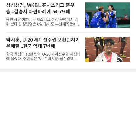
는 표현을 많이 쓰지만, ‘置数(ちすう, 치스
그 H조 1차전에서 부산중앙고를 98-76으로 제
삼성생명, WKBL 퓨처스리그 준우
우)’라는 용례도 문헌에서 확인된다. 다만 현대
압했다. 박지오가 26점, 김호원이 22점, 정우진
일본
승...결승서 아란마레에 54-79 패
이 19점을 올리는 등 삼각편대의 고른 활약이 승
리를 이끌었다.경복고는 경기 초반부터 박지오
용인 삼성생명이 퓨처스리그 정상 문턱에서 멈
와 김호원의 내·외곽포가 고르게 터지며 주도권
춰 섰다.삼성생명은 6일 경기도 부천체육관에서
을 잡았다. 전반을 40-34로 앞선 경복고는 후반
열린 2026 티켓링크 WKBL 퓨처스리그 결승에
들어 높은 야투 성공률을 앞세워 점수 차를 더욱
서 일본여자프로농구 2부 리그 아란마레에 54-
벌렸고, 결국 22점 차 완승으로 경기를 마무리했
79로 졌다. 이다연이 14점을 넣었으나 20점 9리
박시훈, U-20 세계선수권 포환던지기
다.B조에서는 용산고가 안양고를 98-71로 꺾고
바운드를 기록한 바이 쿰바 디야산을 앞세운 상
대회 2연승을 달렸다.한편 남중
은메달...한국 역대 7번째
대를 넘지 못했다.이번 대회에 처음 출전한 아란
마레는 조별리그부터 결승까지 6전 전승을 거뒀
한국 육상이 12년 만에 U-20 세계선수권 시상대
고, 디야산이 최우수선수(MVP)로 뽑혔다.
에 올랐다. 주인공은 '토르' 박시훈(울산광역시)
이다.박시훈은 6일(한국시간) 미국 오리건주 유
진 헤이워드 필드에서 열린 세계육상연맹(WA)
20세 이하 세계선수권 남자 포환던지기 결선에
서 20.31ｍ를 던져 2위에 올랐다. 우승자 알레산
드로 보르헤스(브라질)와는 4㎝ 차이였다.기록
의 의미는 크다. 1986년 시작된 이 대회에서 한
국이 따낸 메달은 은 1개와 동 5개뿐이다. 1992
년 이진일(800ｍ)의 은메달 이후 박재홍, 박재
명, 정상진, 김현섭, 우상혁이 동메달을 보탰다.
박시훈은 2014년 우상혁 이후 12년 만이자 역대
7번째 메달리스트가 됐다.승부는 막판에 갈렸
다. 3차 시기에서 20.31ｍ로 선