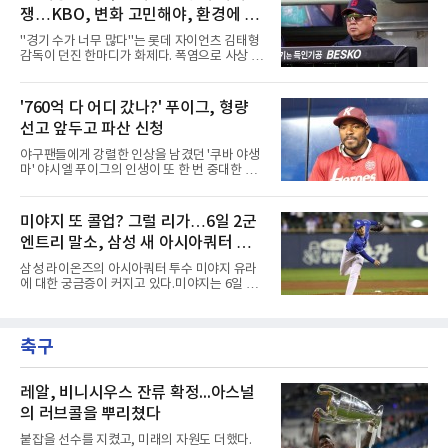
중심인 거포 노시환과 문현빈이 승선한 데 이어,
그라운드로 뛰쳐나왔다.심판
쟁…KBO, 변화 고민해야, 환경에 맞
대만 야구협회의 최종 엔트리 발표를 통해 아시
아 쿼터 최고의 히트작이자 선발진의 중추인 좌
는 경기 수가 바람직
"경기 수가 너무 많다"는 롯데 자이언츠 김태형
완 에이스 왕옌청까지 차출이 확정되었다. 팀 공
감독이 던진 한마디가 화제다. 폭염으로 사상 초
격의 핵과 마운드의 핵심 자원들이 단 한꺼번에
유의 이틀 연속 전 경기 취소가 결정된 날, 김 감
이탈하는 초유의 사태가 벌어진 것이다.문제는
독은 단순히 더위를 이야기하지 않았다. 우천,
이들의 공백이 발생하는 시점이다. 9월은 정규
폭염, 부상 등 변수가 늘어나는 현실에서 현재
'760억 다 어디 갔나?' 푸이그, 형량
리그의 최종 순위와 포스트시즌 진출 팀이 판가
팀당 144경기 체제가 과연 지속 가능한지 질문
름 나는 가장 잔인하고도 중
선고 앞두고 파산 신청
을 던졌다.물론 144경기가 세계적으로 특별히
많은 숫자는 아니다. 메이저리그는 팀당 162경
야구팬들에게 강렬한 인상을 남겼던 '쿠바 야생
기, 일본프로야구도 143~144경기를 치른다. 숫
마' 야시엘 푸이그의 인생이 또 한 번 중대한 갈
자만 놓고 보면 KBO가 유난히 혹사 구조라고 말
림길에 섰다. 메이저리그와 한국 프로야구에서
하기 어렵다.하지만 중요한 것은 숫자가 아니라
거액을 벌었던 푸이그가 연방 사건 선고를 앞두
환경이다. 한국의 여름은 달라지고 있다. 과거와
고 파산보호를 신청했다.푸이그는 최근 미국 플
미야지 또 콜업? 그럴 리가…6일 2군
비교하기 어려울 정도로 폭염이 길어지고 강해
로리다 파산 법원에 챕터11 파산보호 신청을 냈
지고 있다. 여기에 장마, 이
엔트리 말소, 삼성 새 아시아쿼터 찾았
다. 챕터11은 기업이나 개인이 채권자들과 협의
를 통해 재정 구조를 재편할 수 있도록 돕는 제도
나
삼성 라이온즈의 아시아쿼터 투수 미야지 유라
다.미 매체들에 따르면 푸이그의 자산 규모는
에 대한 궁금증이 커지고 있다.미야지는 6일 퓨
1000만~5000만 달러(약 146억~730억 원), 부
처스리그(2군) 엔트리에서도 말소됐다. 일반적
채는 100만~1000만 달러(약 14억~146억 원) 수
으로 2군 엔트리 말소는 1군 등록, 부상 관리, 선
준으로 신고됐다. 다만 법원은 채권자 목록과 자
수단 조정 등 여러 의미가 있을 수 있다. 하지만
산 내역 등 일부 필수 자료가 빠졌다며 서류 미비
축구
현재 미야지의 상황을 고려하면 단순한 1군 콜
를 지적했다.관심이 쏠리는 이
업 준비로 보기에는 무리가 있어보인다.미야지
는 올 시즌 강력한 구위로 기대를 모았지만, 1군
무대에서는 제구 불안이 반복됐다. 빠른 공이라
레알, 비니시우스 잔류 확정...아스널
는 확실한 장점을 갖고 있음에도 볼넷과 사구가
의 러브콜을 뿌리쳤다
이어지면서 안정감을 보여주지 못했다.삼성으로
서는 고민이 깊어질 수밖에 없다.아시아쿼터 시
붙잡을 선수를 지켰고, 미래의 자원도 더했다.