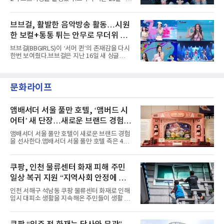
고도 매혹적인 비주얼을 완성했다.스타일링 역
르티스의 데뷔 앨범 수록곡 ‘FaSHioN’이 글로
시 파격적이다. 스터드와 망사, 코르셋, 풍성한
벌 오디오·음원 스트리밍 플랫폼 스포티파이에
레이스 등 언뜻 어울리지 않을 듯한 소재와 실루
서 27일 자로 누적 재생 수 2억 회를 돌파했
브브걸, 활발한 음악방송 활동…시원
엣을 거침없이 결합했다. 멤버들은 각기 다른 개
다”고 밝혔다.곡이 발표된 지 약 10개월 만이다.
성을 살린 스타일링을 선
한 보컬+통통 튀는 안무로 무더위 사
팀의 첫 번째 2억 스트리밍 곡은 동일 음반에 수
록된 ‘GO!’다. 이 노래는 공개 약 9개월 만인 지
냥
브브걸(BBGIRLS)이 ‘서머 퀸’의 존재감을 다시
난달 26일 자에 2억 고지를 밟았다. 이는 최근 5
한번 보여줬다.브브걸은 지난 16일 새 싱글
년 내 데뷔한 보이그룹의 곡 중 최단기 2억 달성
'BODY WAVE'(바디 웨이브)를 발매하고 각종 음
이며 ‘FaSHioN’이 그 다음이다.코르티스는 평
악방송에 출연했다.브브걸은 컴백 이후 Mnet
소 관심이 많은 ‘패션’을 소재로 곡을 공동 창작
'엠카운트다운'을 시작으로 KBS2 '뮤직뱅크',
했다. “내 티, 5 bucks 바지는, 만원” 등 멤버들
문화라이프
MBC '쇼! 음악중심', SBS '인기가요' 등 주요 음
의 라이프 스타일
악방송 무대에 올라 화려한 퍼포먼스를 펼쳤다.
시원한 에너지와 안정적인 라이브, 통통 튀는 매
력을 앞세워 매 무대 색다른 볼거리를 선사했다.
앰배서더 서울 풀만 호텔, ‘앰버드 시
특히 화사한 파스텔 톤의 비치웨어부터 청량한
어터’ 새 단장…새로운 브랜드 경험 선
마린룩, 햇살 아래 반짝이는 물결을 연상시키는
사
스커트, 강렬한 붉은 계열의 스타일링까지 각기
앰배서더 서울 풀만 호텔이 새로운 브랜드 경험
다른 매력을 선보였다. 브브걸은 다채로운 여름
을 선사한다.앰배서더 서울 풀만 호텔 측은 4일
패션을 완벽하게 소화하며 보
“호텔 공식 마스코트 앰버드(Ambird)의 새로운
이야기를 담은 인형 극장 콘셉트의 공간 ‘앰버드
시어터(Ambird Theater)’를 새롭게 선보인
쿠팡, 인천 물류센터 화재 피해 주민
다”고 밝혔다.앰배서더 서울 풀만 호텔은 로비
일상 복귀 지원 “지역사회 안정에 총
한편에 마련된 앰버드 존을 통해 앰버드의 세계
관을 소개해왔다. 앰버드 존은 앰버드가 우주여
력”
인천 서해구 석남동 쿠팡 물류센터 화재로 인해
행 중 수집한 다양한 굿즈를 전시한 '앰버드 플래
임시 대피소 생활을 지속해온 주민들이 생활 터
닛(Ambird Planet)과 계절별 플라워 연출로 사
전으로 돌아갈 수 있는 계기가 마련됐다. 쿠팡풀
랑받아온 ‘앰버드 가든(Ambird Garden)’으로
필먼트서비스(CFS)가 지난 28일부터 화재 피해
구성되어 있다.새 단장한 앰버드 시어터는 오페
주민을 대상으로 전문 출장 청소서비스 지원에