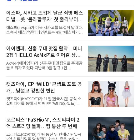
에스파, 시카고 뜨겁게 달군 쇠맛 페스
티벌…美 ‘롤라팔루자’ 첫 출격부터
증명한 존재감
에스파(aespa)가 미국 시카고를 뜨겁게 달궜다.
소속사 에스엠엔터테인먼트는 4일 “에스파가
지난 2일(현지 시간) 미국 시카고 그랜트 파크에
서 열린 ‘롤라팔루자 시카고’(Lollapalooza
Chicago)의 알리안츠 스테이지에 올랐다”며
에이엠피, 신흥 무대 맛집 활약…미니
“총 14곡으로 구성된 세트리스트를 선사, 데뷔 7
2집 'HELLO AxMxP'로 이어갈 상승
년 차다운 노련한 무대 매너와 파워풀한 에너지
로 현장의 분위기를 압도했다”고 밝혔다.1991
세
AxMxP(에이엠피)가 신흥 무대 맛집으로 존재감
년 시작된 ‘롤라팔루자’는 8개 스테이지, 170여
을 키워가고 있다.지난해 9월 정규 1집
팀의 아티스트와 40만 명 이상의 관객이 운집하
'AxMxP'를 발매하며 가요계에 정식 출격한
는 북미 최대 규모의 페스티벌이다.올해 ‘롤라팔
AxMxP는 데뷔 전부터 버스킹과 각종 페스티벌,
루자 시카고’에는 에스파 외에도 제니, 아이들,
공연 무대에 오르며 실전 경험을 쌓아왔다.이들
캣츠아이, EP ‘WILD’ 콘셉트 포토 공
코르티스 등 K팝 스타들이 출연진 명단에 이름
은 소속사 패밀리 콘서트를 비롯해 '뷰티풀 민트
을 올렸다.이날 에스파는
개…낯설고 강렬한 변신
라이프 2025', '2025 부산국제록페스티벌' 등 대
형 무대에 잇달아 출연해 당찬 에너지와 풋풋한
캣츠아이(KATSEYE)가 31일(한국시간) 공식 소
매력으로 음악팬들의 눈도장을 찍었다.이후
셜미디어를 통해 세 번째 EP ‘WILD(와일드)’의
AxMxP는 '카운트다운 판타지 2025-2026',
콘셉트 포토와 트랙리스트를 공개했다.‘Wild
'PEAKBOX 2025 vol.2 : 사랑·청춘·행복', '2025
heart(와일드 하트)’라는 제목이 붙은 콘셉트 포
Someday Christmas - 부산' 등 무대를 통해 안
토에는 멤버들의 본능적이고 야성적인 면모가
코르티스 ‘FaSHioN’, 스포티파이 2
정적인 실력을 입증했고, 올해 '2026 어썸뮤직
강렬하게 담겼다. 짙은 아이섀도와 푸른빛·금빛·
페스티벌', '뷰티풀 민트 라이프 2026', '2026
억 스트리밍 돌파…팀 통산 두 번째
붉은빛의 컬러 렌즈가 비현실적인 분위기를 자
아내고, 여러 원색이 불규칙하게 뒤섞인 멀티컬
코르티스(CORTIS)가 팀 통산 두 번째로 단일곡
러 헤어와 과감한 블루·블랙 립 메이크업이 낯설
2억 스트리밍을 달성했다.소속사 측은 29일 “코