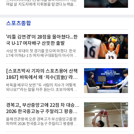
프리미어리그(EPL) 뉴캐슬 유나이티드가 서른
록은 유지된다.경기는 팽팽했다. 전반 38분 다비
여덟 살 지도자에게 지휘봉을 맡겼다.뉴캐슬은
드 마르티네스의 땅볼 크로스를 드니 부앙가가
6일(현지시간) 마티아스 야이슬레(독일) 감독 선
오른발로 마무리해 LAFC가 앞섰으나, 4분 뒤 로
임을 발표했다. 그는 스페인 라망가에서 진행 중
베르토 알바라도가 골 지역 정면에서 왼발 슈팅
인 프리시즌 캠프에 곧바로 합류했다. 구단은 유
으로 골대 오른쪽 하단을 찔러 균형을 맞췄다.승
스포츠종합
럽 축구계에서 가장 촉망받는 젊은 감독을 데려
부는 승부차기로 갈렸다. LAFC는
왔다고 밝혔다.이력은 이른 나이에 쌓였다. 서른
셋이던 2021년 오스트리아 레드불 잘츠부르크
사령탑에 올라 첫 시즌 리그와 컵대회를 동시에
'리틀 김연경'이 28점을 몰아쳤다...한
제패했고, 구단 역사상 처음으로 팀을 유럽축구
국 U-17 여자배구 산뜻한 출발
연맹(UEFA) 챔피언스리그 토너먼트에 올린 뒤
리그 2연패도 달성했다.아시아에서도 성과를 냈
사상 첫 무대의 첫 경기를 웃으며 마쳤다. 한국
다. 2023년 사우디아라비아 알아흘리로 옮겨
17세 이하(U-17) 여자 배구대표팀이 아시아 챔
2024-2025시즌과 2025-2026시즌
피언 자격으로 처음 나선 세계선수권에서 데뷔
전을 승리로 장식했다.이승여 감독이 이끄는 한
국은 7일(한국시간) 칠레 로스 안데스의 리세오
[스포츠박사 기자의 스포츠용어 산책
믹스토 체육관에서 열린 2026 국제배구연맹
1867] 바둑에서 왜 ‘치수(置數)’라고
(FIVB) U-17 여자 세계선수권대회 조별리그 D조
1차전에서 푸에르토리코를 3-1(25-10 25-23
말할까
바둑을 배우다 보면 "두 사람의 치수가 어떻게
19-25 26-24)로 이겼다.승리의 중심에는 '리틀
되나요?"라는 말을 자주 듣는다. 초보자에게는
김연경'으로 불리는 아웃사이드 히터 손서연(선
다소 낯선 표현이다. ‘치수(置數)’는 한자어로
명여고)이 있었다. 그는 공격 24점에 블로킹과
'둘 치(置)'와 '셀 수(數)'를 쓴다. '돌을 놓는 수'라
서브 각 2점을 더해 양 팀 최다인 28점을 몰아쳤
는 의미이다. 두 사람이 대등하게 승부할 수 있도
경복고, 부산중앙고에 22점 차 대승…
다. 장수인이 11점, 최민주가 8점, 어민서가 7점
록 약한 쪽에게 미리 흑돌을 놓아주는 개수를 가
으로 힘을 보탰다.승점 3을 챙긴 한
2026 한국중고농구 주말리그 왕중왕
리킨다. 오늘날의 접바둑에서 말하는 '두 점', '세
점'이 바로 치수다. (본 코너 1844회 ‘왜 '접바
전 첫 승 신고
올해 전관왕에 오른 경복고가 부산중앙고를 완
둑'이라 말할까’ 참조)일본어에서도 같은 한자를
파하며 2026 한국중고농구 주말리그 왕중왕전
사용한다. 일본에서는 ‘置き石(오키이시, 놓는
첫 경기를 승리로 장식했다.경복고는 6일 전남
돌)’ 또는 ‘手合割(테아이와리, 대국 조건)’이라
해남 우슬체육관에서 열린 대회 남고부 예선리