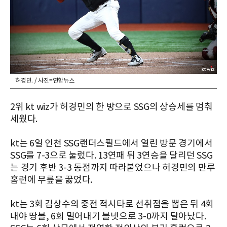
허경민. / 사진=연합뉴스
2위 kt wiz가 허경민의 한 방으로 SSG의 상승세를 멈춰
세웠다.
kt는 6일 인천 SSG랜더스필드에서 열린 방문 경기에서
SSG를 7-3으로 눌렀다. 13연패 뒤 3연승을 달리던 SSG
는 경기 후반 3-3 동점까지 따라붙었으나 허경민의 만루
홈런에 무릎을 꿇었다.
kt는 3회 김상수의 중전 적시타로 선취점을 뽑은 뒤 4회
내야 땅볼, 6회 밀어내기 볼넷으로 3-0까지 달아났다.