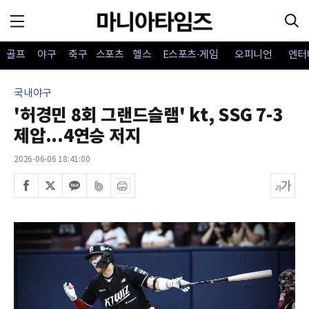
골프
야구
축구
스포츠
헬스
E스포츠·게임
오피니언
엔터
국내야구
'허경민 8회 그랜드슬램' kt, SSG 7-3
제압...4연승 저지
2026-06-06 18:41:00