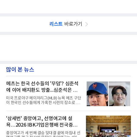
리스트
바로가기
많이 본 뉴스
메츠는 한국 선수들의 '무덤'? 심준석
에 이어 배지환도 방출...심준석은 이
미 귀국, 배지환은 미국 잔류할 듯
미국 프로야구 메이저리그(MLB) 뉴욕 메츠 구단
이 한국인 선수들에게 가혹한 시련의 장소로 전
락하고 있다. 한때 한국 야구의 미래를 이끌어갈
대형 유망주로 기대를 모았던 투수 심준석에 이
어, 빅리그 경력을 지닌 내외야수 배지환까지 연
'삼세번' 중앙여고, 선명여고에 설
달아 뉴욕 메츠 산하 마이너리그에서 방출 통보
욕…2026 IBK기업은행배 전국중고
를 받는 아픔을 겪었다. 두 선수의 동반 이탈은
메츠 구단이 유독 한국 선수들에게 '기회의 땅'이
배구대회 우승
중앙여고가 세 번째 결승 맞대결 끝에 마침내 선
아닌 '무덤'처럼 작용하고 있음을 방증하고 있다.