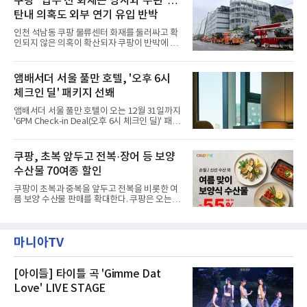
쿠팡 “입주 전 화재는 당사와 무관”…
라 극장을 모티브로 한 데코레이션으로 구성됐
나섬으로써 본격적인 지역사회 복구 작업이 시
다. 무대 공간 및 티켓 박스
탄내 의혹도 외부 연기 유입 반박
작된 것이다.대피소 주민 중심 청소 접수, 첫날
부터 2가구 지원 완료CFS는 신현초등학교, 신
인천 석남동 쿠팡 물류센터 화재를 둘러싸고 확
현북초등학교, 신현여자중학교 등 인천 서해구
인되지 않은 의혹이 확산되자 쿠팡이 반박에 나
관내 임시 대피소 3곳에서 체류해온 화재 피해
섰다. 화재 전 센터 내부에서 탄내가 났다는 주장
주민들을 대상으로 출장 청소업체 요청 접수를
에 대해서는 외부 화재 연기 유입이라고 설명했
시작했다. 현장에서 극심한 피해를 입은 지역 주
고, 2023년 같은 물류센터에서 발생한 화재에
앰배서더 서울 풀만 호텔, '오후 6시
민들의 호응 속에 CFS는 즉시 행동에 나섰다. 지
대해서도 쿠팡 입주 전 공사 과정에서 벌어진 일
난 28일 오후 전문 청소업체와
체크인 딜' 패키지 선봬
이라며 선을 그었다.쿠팡은 21일 인천 물류센터
내부에서 불이 타는 냄새가 났다는 의혹과 관련
앰배서더 서울 풀만 호텔이 오는 12월 31일까지
해 “사실무근”이라는 입장을 밝혔다.회사 측은
'6PM Check-in Deal(오후 6시 체크인 딜)' 패키
“인근에서 지난 15일 다른 회사에서 발생한 대
지를 선보인다.이번 패키지는 오후 6시 체크인
형 화재 연기가 인입돼 즉시 방재팀이 조사한 결
으로 여유로운 저녁 시간부터 호텔 스테이를 시
과 일산화탄소가 미검출됐고, 내부 문제가 아닌
작할 수 있도록 준비됐다.앰배서더 서울 풀만 호
쿠팡, 초복 앞두고 전복·장어 등 보양
것으로 확인됐다”고 설명했다.이어 “정확한 화
텔 측은 “퇴근 후 또는 주말 도심 속에서 짧지만
재 원인은 추후 조사될
수산물 70여종 할인
온전한 휴식을 원하는 고객들에게 특별한 경험
을 제공한다”고 밝혔다.패키지는 디럭스와 이그
쿠팡이 초복과 중복을 앞두고 전복을 비롯한 여
제큐티브 두 가지 타입으로 구성된다. 디럭스 패
름 보양 수산물 판매를 확대한다. 쿠팡은 오는
키지는 객실 1박(룸 온리)으로 심플한 호캉스를
20일까지 전복, 문어, 낙지, 장어 등 70여종의 수
즐길 수 있으며, 이그제큐티브 패키지는 객실 1
산물을 할인 판매한다고 8일 밝혔다.이번 행사
박과 함께 클럽 앰배서더 라운지 2인 이용, 웰니
에는 국내산 활전복과 문어, 낙지, 장어, 생물새
스 센터 사우나 2인 이용 혜택이 포함된다.특히
마니아TV
우 등이 포함됐다. 쿠팡은 올해 큰 크기의 전복
클럽 앰배서더 라운지
생산량이 늘어난 점을 반영해 주요 산지 상품을
로켓프레시 새벽배송으로 선보인다고 설명했다.
전복은 산지에서 채취한 뒤 전국으로 직송되는
[아이들] 타이틀 곡 'Gimme Dat
방식으로 운영된다. 신선도가 중요한 상품인 만
Love' LIVE STAGE
큼 이르면 다음 날 오전 배송이 가능하도록 물류
망을 활용하고 있다.쿠팡의 전복 매입량도 늘고