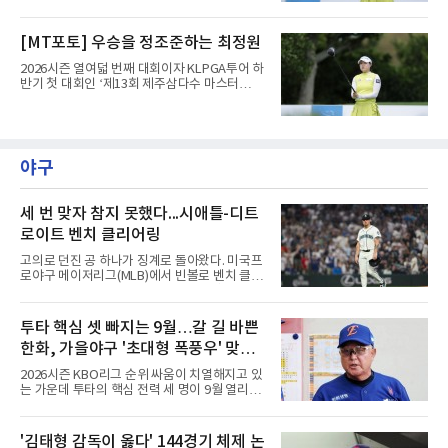
제주도 서귀포시에 위치한 테디밸리 골프앤리조
트(파72/6,767야드)에서 열리고 있다.6일 현재
1라운드 경기가 펼쳐지고 있다.최정원이 16번
[MT포토] 우승을 정조준하는 최정원
홀에서 경기하고 있다.
2026시즌 열여덟 번째 대회이자 KLPGA투어 하
반기 첫 대회인 ‘제13회 제주삼다수 마스터
스’(총상금 10억 원, 우승상금 1억 8천만 원)가
제주도 서귀포시에 위치한 테디밸리 골프앤리조
트(파72/6,767야드)에서 열리고 있다.6일 현재
1라운드 경기가 펼쳐지고 있다.최정원이 16번
홀에서 경기하고 있다.
야구
세 번 맞자 참지 못했다...시애틀-디트
로이트 벤치 클리어링
고의로 던진 공 하나가 징계로 돌아왔다. 미국프
로야구 메이저리그(MLB)에서 빈볼로 벤치 클리
어링을 일으킨 투수와 감독이 제재를 받았다.메
이저리그 사무국은 7일(한국시간) 시애틀 매리
너스 불펜 투수 게이브 스파이어에게 3경기, 댄
투타 핵심 셋 빠지는 9월…갈 길 바쁜
윌슨 감독에게 1경기 출장 금지 처분을 내렸다.
한화, 가을야구 '초대형 폭풍우' 맞는
두 사람에게는 공개되지 않은 벌금도 부과됐다.
발단은 전날 경기였다. 미국 워싱턴주 시애틀 T
다?
2026시즌 KBO리그 순위 싸움이 치열해지고 있
모바일 파크에서 열린 디트로이트 타이거스전 8
는 가운데 투타의 핵심 전력 세 명이 9월 열리는
회초, 2사 후 등판한 스파이어가 글라이버 토레
아시안게임 차출로 동시에 이탈하게 되면서, 한
스에게 155㎞ 강속구를 던져 허벅지를 맞혔다.
화 이글스에 거센 폭풍우가 강타할 것으로 보인
앞서 시애틀 선발 브라이언 우의 공에 세 차례나
다.이번 아시안게임 한국 야구대표팀에 타선의
'김태형 감독이 옳다' 144경기 체제 논
맞았던 디트로이트 선수들은 분을 참지 못하고