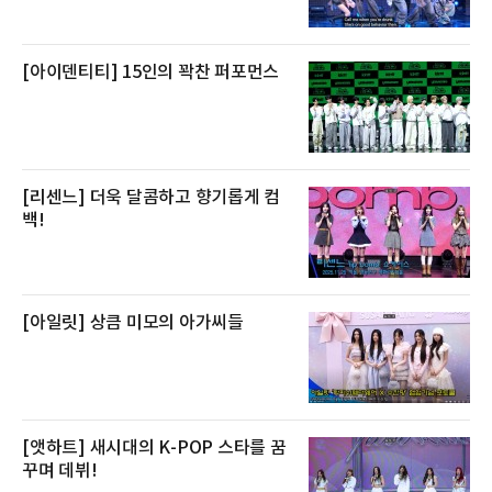
있다. 쿠팡에 따르면 전복 매입량은 2020년 30
톤 미만에서 2022년 140톤
[아이덴티티] 15인의 꽉찬 퍼포먼스
[리센느] 더욱 달콤하고 향기롭게 컴
백!
[아일릿] 상큼 미모의 아가씨들
[앳하트] 새시대의 K-POP 스타를 꿈
꾸며 데뷔!