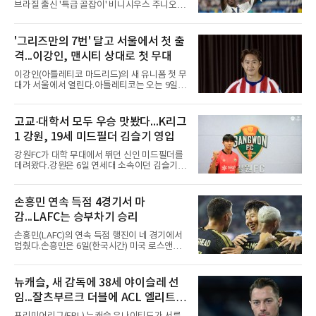
장 특성상 교체가 쉽지는 않지만, 시즌 후반 순
브라질 출신 '특급 골잡이' 비니시우스 주니오르
위 경쟁을 생각하면 불안한
(26)가 레알 마드리드와의 동행을 2032년까지
이어간다.스페인 프로축구 프리메라리가 '거함'
레알 마드리드는 7일(한국시간) 비니시우스와
'그리즈만의 7번' 달고 서울에서 첫 출
2032년 6월 30일까지 유효한 6년 연장 계약에
격...이강인, 맨시티 상대로 첫 무대
합의했다고 공식 발표했다. 비니시우스는 재계
약 확정 후 사회관계망서비스(SNS)에 베르나베
이강인(아틀레티코 마드리드)의 새 유니폼 첫 무
우에서의 8년은 너무 짧다며, 앞으로 6년, 그리
대가 서울에서 열린다.아틀레티코는 오는 9일
고 영원히 함께하겠다고 애정을 드러냈다.성사
오후 8시 서울월드컵경기장에서 맨체스터 시티
과정에는 우여곡절이 있었다. 그는 최근 잉글랜
와 2026 쿠팡플레이 시리즈 친선 경기를 치른다.
드 프리미어리그(EPL) 챔피언 아스널의 뜨거운
구단 소집 명단에 이강인이 포함되면서 변수가
고교·대학서 모두 우승 맛봤다...K리그
관심을 받았는데, 18개월간 이어진 재계약 협상
없는 한 그의 첫 출격은 서울이 된다.등번호부터
이 한때 교착됐기 때문이다. 그러
1 강원, 19세 미드필더 김슬기 영입
무게가 실렸다. 이강인은 첫 경기부터 7번을 단
다. 2010년대 팀의 전성기를 이끈 앙투안 그리즈
강원FC가 대학 무대에서 뛰던 신인 미드필더를
만이 달았던 번호다.합류 과정은 순탄치 않았다.
데려왔다.강원은 6일 연세대 소속이던 김슬기
스페인으로 건너가려던 그는 병역 특례 행정 절
(19)를 영입했다고 밝혔다. 186㎝, 79㎏의 신체
차 문제로 출국이 미뤄졌고, 국내에서 홀로 훈련
조건을 갖췄다.이력은 우승으로 채워져 있다. 수
해 왔다. 6일 입국하는 동료들과 처음 대면한 뒤
원고 시절 주축으로 활약하며 지난해 전국고등
손흥민 연속 득점 4경기서 마
짧게 호흡을 맞춰 경기에 나선다.역할도 관심사
리그와 추계전국고등대회 우승에 기여했고, 올
다. 유려한 탈압박과
감...LAFC는 승부차기 승리
해 연세대 진학 후에는 춘계한산대첩기대학대회
정상에 올랐다. 2024년에는 17세 이하(U-17) 대
손흥민(LAFC)의 연속 득점 행진이 네 경기에서
표팀 훈련에도 소집됐다.김슬기는 입단하게 돼
멈췄다.손흥민은 6일(한국시간) 미국 로스앤젤
기쁘고 영광이라며 프로 무대에서도 성장해 팀
레스 BMO 스타디움에서 열린 2026시즌 리그스
에 꼭 필요한 선수가 되겠다고 각오를 밝혔다.
컵 리그 페이즈 1차전 치바스 과달라하라(멕시
코)전에 선발 출전했으나 공격포인트 없이 후반
뉴캐슬, 새 감독에 38세 야이슬레 선
41분 타일러 보이드와 교체됐다. 이날 골을 넣었
임...잘츠부르크 더블에 ACL 엘리트 2
다면 공식전 5경기 연속 득점이었다. 다만 메이
저리그사커(MLS)에서 이어온 4경기 연속골 기
연패 경력