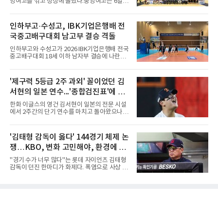
명여고를 꺾고 정상에 올랐다.중앙여고는 6일
고교 시절 시속 160km에 달하는 강속구로 큰 스
충북 제천실내체육관에서 열린 2026 IBK기업은
포트라이트를 받았던 심준석은 루키리그에서 메
행배 전국중고배구대회 18세 이하 여자부 결승
츠 구단으로부터 방출 조치됐다. 피츠버그 파이
에서 선명여고를 세트스코어 3-1(13-25, 25-14,
인하부고·수성고, IBK기업은행배 전
리츠와 마이애미 말린스를 거쳐 메츠에 둥지를
25-17, 25-10)로 물리치고 우승을 차지했다.첫
틀며 반등을 노렸으나
국중고배구대회 남고부 결승 격돌
세트를 13-25로 내주며 불안하게 출발한 중앙여
고는 이후 조직력을 되찾아 2세트부터 경기 주
인하부고와 수성고가 2026 IBK기업은행배 전국
도권을 완전히 장악했다. 강한 서브와 탄탄한 수
중고배구대회 18세 이하 남자부 결승에 나란히
비를 앞세워 내리 세 세트를 따내며 짜릿한 역전
진출하며 우승을 놓고 맞대결을 펼치게 됐다.인
승을 완성했다.이번 우승은 더욱 의미가 컸다. 중
하부고는 5일 충북 제천실내체육관에서 열린 대
앙여고는 올해 3월 춘계연맹전과 5월 종별선수
회 남자 18세 이하부 준결승에서 남성고를 세트
'제구력 5등급 2주 과외' 꼴이었던 김
권대회 결승에서 모두 선명여고에 패해 준우승
스코어 3-1(25-17, 17-25, 25-21, 25-17)로 꺾
에 머물렀다. 그러나 세 번째
서현의 일본 연수...'종합검진표'에 불
고 결승행 티켓을 따냈다. 인하부고는 높은 공격
성공률을 앞세워 경기 주도권을 잡으며 승리를
과
한화 이글스의 영건 김서현이 일본의 전문 시설
거뒀다.수성고도 준결승에서 속초고를 상대로
에서 2주간의 단기 연수를 마치고 돌아왔으나,
안정된 조직력을 바탕으로 3-1(25-23, 25-16,
실전 마운드에서 여전히 극심한 제구 난조를 노
22-25, 25-19) 승리를 거두며 결승에 합류했다.
출하며 야구 팬들과 전문가들 사이에 씁쓸한 뒷
치열한 승부 속에서도 공수 균형을 유지한 수성
맛을 남기고 있다.출국 당시만 해도 선수의 고질
'김태형 감독이 옳다' 144경기 체제 논
고는 인하부고와 우승을 다툴 기회를 잡았다.여
적인 제구 문제를 해결할 특효약이 될 것처럼 포
자 18세 이하부에서는 중앙여고
쟁…KBO, 변화 고민해야, 환경에 맞
장되었던 이번 연수는, 뚜껑을 열어보니 '제구력
5등급에게 2주짜리 족집게 과외를 붙여 1등급을
는 경기 수가 바람직
"경기 수가 너무 많다"는 롯데 자이언츠 김태형
기대한 꼴'이었다는 냉정한 평가를 피하기 어렵
감독이 던진 한마디가 화제다. 폭염으로 사상 초
게 됐다.야구에서 투수의 제구력은 오랜 시간 투
유의 이틀 연속 전 경기 취소가 결정된 날, 김 감
구폼을 반복하며 몸에 새겨진 일종의 근육 기억
독은 단순히 더위를 이야기하지 않았다. 우천,
과 밸런스의 산물이다. 릴리스 포인트의 미세한
폭염, 부상 등 변수가 늘어나는 현실에서 현재
오차나 하체 활용의 불균형은 수백, 수천 번의
팀당 144경기 체제가 과연 지속 가능한지 질문
교정 훈련과 실전 피드
을 던졌다.물론 144경기가 세계적으로 특별히
많은 숫자는 아니다. 메이저리그는 팀당 162경