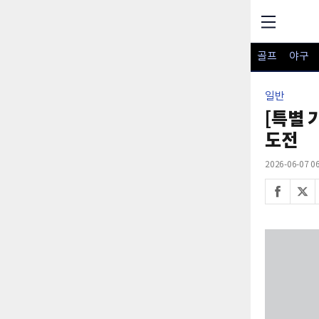
골프
야구
일반
[특별 
도전
2026-06-07 06