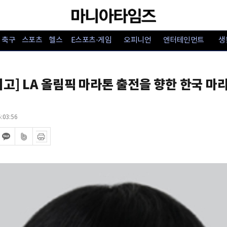
축구
스포츠
헬스
E스포츠·게임
오피니언
엔터테인먼트
생
기고] LA 올림픽 마라톤 출전을 향한 한국 마
:03:56