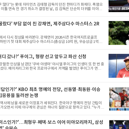
무 많다"는 롯데 자이언츠 김태형 감독이 던진 한마디가 화제다. 폭염으
 이틀 연속 전 경기 취소가 결정된 날, 김 감독은 단순히 더위를 이야기
우천, 폭염, 부상 등 변수가 늘어나는 현실에서 현재 팀당 144경기 체제
가능한지 질문을 던졌다.물론 144경기가 세계적으로 특별히 많은 숫자
이저리그는 팀당 162경기, 일본프로야구도 143~144경기를 치른다. 숫
 몰랐다' 부담 없이 친 강채연, 제주삼다수 마스터스 2R
 KBO가 유난히 혹사 구조라고 말하기 어렵다.하지만 중요한 것은 숫자
이다. 한국의 여름은 달라지고 있다. 과거와 비교하기 어려울 정도로 폭
강해지고 있다. 여기에 장마, 이
에서 다시 정상을 바라본다. 강채연이 2026시즌 한국여자프로골프
투어 하반기 첫 대회 제주삼다수 마스터스(총상금 10억 원, 우승상금 1억
 2라운드에서 단독 선두로 도약했다.강채연은 7일 제주도 서귀포의 테디밸
(파72)에서 열린 2라운드에서 버디 5개와 보기 1개를 묶어 4언더파
 중간합계 9언더파 135타로 전날 공동 4위에서 선두로 올라섰다. 공동 2
 어디 갔나?' 푸이그, 형량 선고 앞두고 파산 신청
파 136타)과는 한 타 차다.이 대회는 그에게 특별하다. 2023년 정규투어
연은 2024년 8월 이 대회에서 공동 2위로 주목받았으나, 지난해 상금
렬한 인상을 남겼던 '쿠바 야생마' 야시엘 푸이그의 인생이 또 한 번 중
 그쳐 시드순위전으로 밀렸고 본선에서도 78위에
 섰다. 메이저리그와 한국 프로야구에서 거액을 벌었던 푸이그가 연방
앞두고 파산보호를 신청했다.푸이그는 최근 미국 플로리다 파산 법원에
호 신청을 냈다. 챕터11은 기업이나 개인이 채권자들과 협의를 통해 재
할 수 있도록 돕는 제도다.미 매체들에 따르면 푸이그의 자산 규모는
만 달러(약 146억~730억 원), 부채는 100만~1000만 달러(약 14억~146
 정답인가?' KBO 최초 명예의 전당, 선동열·최동원·이승
로 신고됐다. 다만 법원은 채권자 목록과 자산 내역 등 일부 필수 자료가
 미비를 지적했다.관심이 쏠리는 이
김응용을 둘러싼 논쟁
 역사에 남을 새로운 이정표가 세워진다. 한국야구 명예의 전당 건립이
다가오면서 이제 야구계의 관심은 하나의 질문으로 향하고 있다. "누가
의 명예의 전당 헌액자가 될 것인가?"현재 가장 많이 거론되는 후보군
동원, 이승엽, 송진우, 그리고 김응용 감독이다. 한국 야구의 시대별 상징
고려하면 충분히 설득력 있는 이름들이다.선동열은 한국 야구가 배출한
다저스인가?'…최형우·페덱·보스 이어 미야모리까지, 삼성
평가받는다. 해태 시절 통산 146승과 평균자책점 1.20이라는 압도적인
렙' 승부수