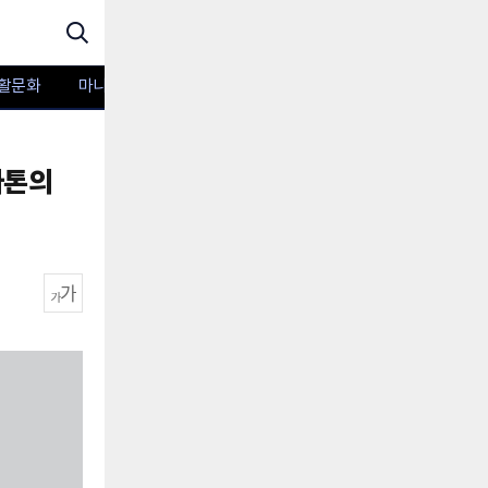
활문화
마니아TV
포토
라톤의