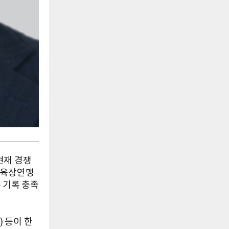
현재 경쟁
계육상연맹
 기록 충족
 등이 한