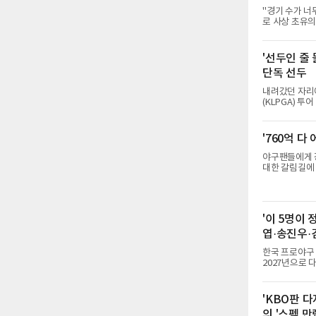
"경기 수가 너
로 사상 초유의
하지 않았다. 
가 과연 지속 
는 아니다. 메
'선두인 줄
자만 놓고 보면
단독 선두
가 아니라 환경
염이 길어지고 
내려갔던 자리
(KLPGA) 
8000만 원)
리 골프앤리조트
68타를 쳤다.
'760억 다
위 그룹(8언더
에 데뷔한 강채
야구팬들에게 강
순위 75위에
대한 갈림길에
사건 선고를 
챕터11 파산보
정 구조를 재편
1000만~5000
'이 5명이
억 원) 수준으
빠졌다며 서류
엽·송진우·
한국 프로야구
2027년으로 
한국 야구 최초
은 선동열, 최
성과 업적을 
'KBO판 
최고의 투수로 
의 '스펙 만