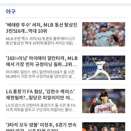
트(파72/6,767야드)에서 열리고 있다.9일 현재
최종라운드 경기가 펼쳐지고 있다.장은수가 18
번 홀에서 진행된 시상식에서 포즈를 취하고 있
야구
다.
'베테랑 투수' 셔저, MLB 통산 탈삼진
3천516개...역대 10위
MLB 우완 맥스 셔저(42·토론토 블루제이스)가
통산 탈삼진 역대 10위에 올랐다.셔저는 9일(한
국시간) 미국 필라델피아 시티즌스뱅크파크에
서 열린 필라델피아 필리스와의 원정 경기에 선
발 등판해 5⅓이닝 4탈삼진을 기록, 통산 3천
'163⅔이닝' 마이애미 알칸타라, MLB
516개를 쌓아 월터 존슨(3천515개)을 1개 차로
에서 가장 먼저 규정이닝 돌파...2위와
제쳤다.이 부문 1위는 놀런 라이언(5천714개)이
며 랜디 존슨(4천875개), 로저 클레먼스(4천672
14이닝 차
마이애미 말린스 샌디 알칸타라(30)가 올 시즌
개), 스티브 칼턴(4천136개)이 뒤를 잇는다.현역
MLB에서 가장 먼저 규정이닝을 넘어섰다.알칸
중에서는 올 시즌 후 은퇴하는 통산 8위 저스틴
타라는 9일(한국시간) 미국 마이애미 론디포파
벌랜더(디트로이트 타이거스·266승·3천554탈
크에서 열린 로스앤젤레스 에인절스전에 선발
삼진)에 이어 222승의 셔저가 다승과 탈삼진 모
등판해 7이닝 3피안타 무실점을 기록, 7-0 승리
LG 홍창기 FA 협상, '김현수 케이스'
두 2위다. 올해 토론토와 1년 300만 달러에 재계
를 이끌며 시즌 13승(6패)을 올렸다. 평균자책점
약한 그는 9위 게일로드 페리(3
재현될까?...밀당은 피말리지만 이적
은 3.52로 떨어졌고, 3회를 마쳤을 때 통산 1천
226이닝을 기록해 리키 놀라스코의 구단 최다
가능성은 낮아
LG 트윈스의 간판타자 홍창기가 올 시즌 후 FA
이닝(1천225⅔이닝)을 경신했다.시즌 소화 이닝
자격 취득을 앞두고 구단과의 피말리는 줄다리
은 163⅔이닝으로 규정이닝 162이닝을 통과했
기를 예고하고 있다. 과거 팀의 핵심 자원이었던
다. 이닝 2위 크리스토페르 산체스(필라델피아
김현수가 FA 시장에서 이적했던 충격적인 선례
필리스·149⅔이닝)보다 14이닝 많다.2017년 세
가 소환되면서 벌써부터 팬들의 이목이 집중되
'3타석 모두 땅볼' 이정후, 6경기 연속
인트루이스에서 데뷔해 이듬해 마이애미로 이적
는 양상이다.다만 이번 협상은 과거 김현수 케이
한 그는 2022년 리그 최다 228⅔이닝