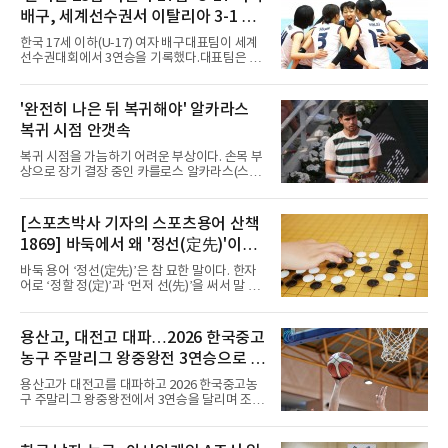
그는 후반 37분 상대 수비 라인 사이를 찌르는
배구, 세계선수권서 이탈리아 3-1 완
전진 패스를 건넸고, 이를 받은 로베르트 보제니
파...조별리그 3연승
크가 단독 드리블 끝에 오른발 슈팅으로 골망을
한국 17세 이하(U-17) 여자 배구대표팀이 세계
흔들었다.시점도 좋았다. 프랑스 올랭피크 리옹
선수권대회에서 3연승을 기록했다.대표팀은 9
이적설이 도는 배준호는 시즌 첫
일(한국시간) 칠레 로스안데스에서 열린 2026
FIVB U-17 여자 세계선수권대회 조별리그 D조
3차전에서 이탈리아를 3-1(25-14 25-19 13-25
'완전히 나은 뒤 복귀해야' 알카라스
25-20)로 꺾었다. 푸에르토리코, 대만에 이은 3
복귀 시점 안갯속
연승으로 승점 9를 쌓아 조 1위에 올랐다. 24개
팀이 6개 팀씩 4개 조로 나뉘어 조별리그를 치르
복귀 시점을 가늠하기 어려운 부상이다. 손목 부
며 각 조 상위 4개 팀이 16강에 진출한다.지난해
상으로 장기 결장 중인 카를로스 알카라스(스페
U-16 아시아선수권 우승으로 처음 이 대회에 나
인)가 올해 마지막 메이저 US오픈에 나설 수 있
선 대표팀은 3경기 연속 한 세트만 내줬다. 이날
을지 관심이 쏠린다.얀니크 신네르(이탈리아)와
도 1, 2세트를 잡은 뒤 3세트를 내줬으나 4세트
정상을 다투던 알카라스는 지난 4월 바르셀로나
[스포츠박사 기자의 스포츠용어 산책
종반 점수 차를 벌려 승점 3을 챙겼다.블로킹은
오픈 이후 넉 달째 남자프로테니스(ATP) 투어 경
7-16으로 밀렸지만 한국보다
1869] 바둑에서 왜 '정선(定先)'이라
기에 나서지 못하고 있다. 9일 영국 BBC 등에 따
르면 그는 손목 힘줄을 감싸는 활막에 염증이 생
말할까
바둑 용어 ‘정선(定先)’은 참 묘한 말이다. 한자
기는 건초염을 앓고 있다.이 부상이 까다로운 이
어로 ‘정할 정(定)’과 ‘먼저 선(先)’을 써서 말 그
유가 있다. 반복적으로 라켓을 쥐고 휘두르는 동
대로 풀면 ‘먼저 두는 것을 정한다’는 뜻이다. 흑
작 탓에 테니스 선수에게 흔한 부상이지만, 가벼
이 먼저 두되 백에게 덤을 주지 않는 방식이다.
우면 몇 주 안에 낫는 반면 심하면 수술과 함께
요즘 프로기사들의 대국은 대부분 ‘호선(互
용산고, 대전고 대파…2026 한국중고
최장 1년의 회복이 필요하다. 알카라스는 수술
先)’으로 치러지고, 백에게 6집 반 또는 7집 반의
은 받지 않았다. 라켓
농구 주말리그 왕중왕전 3연승으로 조
덤을 주는 것이 일반적이다. (본 코너 1868회 ‘바
둑에서 왜 ‘호선(互先)’이라 말할까‘ 참조) 반면
1위 16강 진출
용산고가 대전고를 대파하고 2026 한국중고농
정선에서는 흑이 먼저 두는 대신 덤이 없다. 한국
구 주말리그 왕중왕전에서 3연승을 달리며 조 1
기원 역시 기력 차이를 표시하는 기준에서 정선
위로 16강에 진출했다.용산고는 8일 전남 해남
을 하나의 기준으로 삼고 있다.과거 일본 바둑의
우슬체육관에서 열린 대회 남고부 B조 예선 3차
치수제에서는 실력 차이에 따라 정선(定先), 선
전에서 대전고를 상대로 주전 선수들의 고른 활