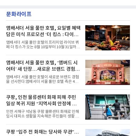
이며 ‘FaSHioN’이 그 다음이다.코르티스는 평
악방송에 출연했다.브브걸은 컴백 이후 Mnet
소 관심이 많은 ‘패션’을 소재로 곡을 공동 창작
'엠카운트다운'을 시작으로 KBS2 '뮤직뱅크',
했다. “내 티, 5 bucks 바지는, 만원” 등 멤버들
문화라이프
MBC '쇼! 음악중심', SBS '인기가요' 등 주요 음
의 라이프 스타일
악방송 무대에 올라 화려한 퍼포먼스를 펼쳤다.
시원한 에너지와 안정적인 라이브, 통통 튀는 매
력을 앞세워 매 무대 색다른 볼거리를 선사했다.
앰배서더 서울 풀만 호텔, 요일별 혜택
특히 화사한 파스텔 톤의 비치웨어부터 청량한
담은 미식 프로모션 ‘더 킹스 : 다이닝
마린룩, 햇살 아래 반짝이는 물결을 연상시키는
프리빌리지즈’ 선봬
스커트, 강렬한 붉은 계열의 스타일링까지 각기
앰배서더 서울 풀만 호텔의 프리미엄 라이브 뷔
다른 매력을 선보였다. 브브걸은 다채로운 여름
페 더 킹스가 오는 8월 10일부터 10월 31일까지
패션을 완벽하게 소화하며 보
특별 프로모션 ‘더 킹스 : 다이닝 프리빌리지
즈’를 선보인다.앰배서더 서울 풀만 호텔 측은
“요일마다 다른 즐거움과 한층 깊어진 미식의 여
앰배서더 서울 풀만 호텔, ‘앰버드 시
유를 경험할 수 있도록 기획했다”고 밝혔다.먼저
어터’ 새 단장…새로운 브랜드 경험 선
월요일과 화요일에는 한 주의 문을 여는 여유로
운 식사를 테마로 다양한 혜택이 마련된다. 런치
사
앰배서더 서울 풀만 호텔이 새로운 브랜드 경험
이용 시 성인 5인 이상 사전 예약 고객에게 성인
을 선사한다.앰배서더 서울 풀만 호텔 측은 4일
1인 무료 혜택을 제공하며, 디너 이용 시에는 성
“호텔 공식 마스코트 앰버드(Ambird)의 새로운
인 2인 이상 사전 예약 고객에게 소인 1인 무료
이야기를 담은 인형 극장 콘셉트의 공간 ‘앰버드
혜택을 제공한다.수요일 런치에는 사전 예약한
시어터(Ambird Theater)’를 새롭게 선보인
쿠팡, 인천 물류센터 화재 피해 주민
유료 회원 고객을 대상으로 5% 추가 할인 또는
다”고 밝혔다.앰배서더 서울 풀만 호텔은 로비
바우처 1매 추가
일상 복귀 지원 “지역사회 안정에 총
한편에 마련된 앰버드 존을 통해 앰버드의 세계
관을 소개해왔다. 앰버드 존은 앰버드가 우주여
력”
인천 서해구 석남동 쿠팡 물류센터 화재로 인해
행 중 수집한 다양한 굿즈를 전시한 '앰버드 플래
임시 대피소 생활을 지속해온 주민들이 생활 터
닛(Ambird Planet)과 계절별 플라워 연출로 사
전으로 돌아갈 수 있는 계기가 마련됐다. 쿠팡풀
랑받아온 ‘앰버드 가든(Ambird Garden)’으로
필먼트서비스(CFS)가 지난 28일부터 화재 피해
구성되어 있다.새 단장한 앰버드 시어터는 오페
주민을 대상으로 전문 출장 청소서비스 지원에
쿠팡 “입주 전 화재는 당사와 무관”…
라 극장을 모티브로 한 데코레이션으로 구성됐
나섬으로써 본격적인 지역사회 복구 작업이 시