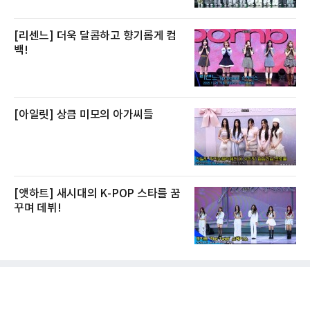
[리센느] 더욱 달콤하고 향기롭게 컴
백!
[아일릿] 상큼 미모의 아가씨들
[앳하트] 새시대의 K-POP 스타를 꿈
꾸며 데뷔!