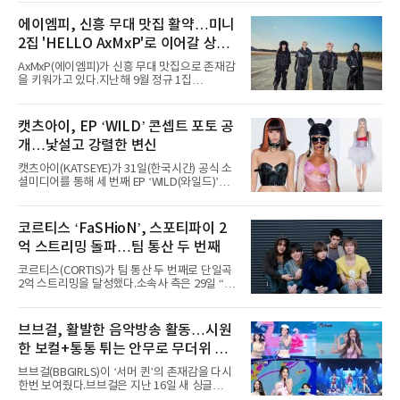
서 열린 ‘롤라팔루자 시카고’(Lollapalooza
Chicago)의 알리안츠 스테이지에 올랐다”며
에이엠피, 신흥 무대 맛집 활약…미니
“총 14곡으로 구성된 세트리스트를 선사, 데뷔 7
2집 'HELLO AxMxP'로 이어갈 상승
년 차다운 노련한 무대 매너와 파워풀한 에너지
로 현장의 분위기를 압도했다”고 밝혔다.1991
세
AxMxP(에이엠피)가 신흥 무대 맛집으로 존재감
년 시작된 ‘롤라팔루자’는 8개 스테이지, 170여
을 키워가고 있다.지난해 9월 정규 1집
팀의 아티스트와 40만 명 이상의 관객이 운집하
'AxMxP'를 발매하며 가요계에 정식 출격한
는 북미 최대 규모의 페스티벌이다.올해 ‘롤라팔
AxMxP는 데뷔 전부터 버스킹과 각종 페스티벌,
루자 시카고’에는 에스파 외에도 제니, 아이들,
공연 무대에 오르며 실전 경험을 쌓아왔다.이들
캣츠아이, EP ‘WILD’ 콘셉트 포토 공
코르티스 등 K팝 스타들이 출연진 명단에 이름
은 소속사 패밀리 콘서트를 비롯해 '뷰티풀 민트
을 올렸다.이날 에스파는
개…낯설고 강렬한 변신
라이프 2025', '2025 부산국제록페스티벌' 등 대
형 무대에 잇달아 출연해 당찬 에너지와 풋풋한
캣츠아이(KATSEYE)가 31일(한국시간) 공식 소
매력으로 음악팬들의 눈도장을 찍었다.이후
셜미디어를 통해 세 번째 EP ‘WILD(와일드)’의
AxMxP는 '카운트다운 판타지 2025-2026',
콘셉트 포토와 트랙리스트를 공개했다.‘Wild
'PEAKBOX 2025 vol.2 : 사랑·청춘·행복', '2025
heart(와일드 하트)’라는 제목이 붙은 콘셉트 포
Someday Christmas - 부산' 등 무대를 통해 안
토에는 멤버들의 본능적이고 야성적인 면모가
코르티스 ‘FaSHioN’, 스포티파이 2
정적인 실력을 입증했고, 올해 '2026 어썸뮤직
강렬하게 담겼다. 짙은 아이섀도와 푸른빛·금빛·
페스티벌', '뷰티풀 민트 라이프 2026', '2026
억 스트리밍 돌파…팀 통산 두 번째
붉은빛의 컬러 렌즈가 비현실적인 분위기를 자
아내고, 여러 원색이 불규칙하게 뒤섞인 멀티컬
코르티스(CORTIS)가 팀 통산 두 번째로 단일곡
러 헤어와 과감한 블루·블랙 립 메이크업이 낯설
2억 스트리밍을 달성했다.소속사 측은 29일 “코
고도 매혹적인 비주얼을 완성했다.스타일링 역
르티스의 데뷔 앨범 수록곡 ‘FaSHioN’이 글로
시 파격적이다. 스터드와 망사, 코르셋, 풍성한
벌 오디오·음원 스트리밍 플랫폼 스포티파이에
레이스 등 언뜻 어울리지 않을 듯한 소재와 실루
서 27일 자로 누적 재생 수 2억 회를 돌파했
브브걸, 활발한 음악방송 활동…시원
엣을 거침없이 결합했다. 멤버들은 각기 다른 개
다”고 밝혔다.곡이 발표된 지 약 10개월 만이다.
성을 살린 스타일링을 선
한 보컬+통통 튀는 안무로 무더위 사
팀의 첫 번째 2억 스트리밍 곡은 동일 음반에 수
록된 ‘GO!’다. 이 노래는 공개 약 9개월 만인 지
냥
브브걸(BBGIRLS)이 ‘서머 퀸’의 존재감을 다시
난달 26일 자에 2억 고지를 밟았다. 이는 최근 5
한번 보여줬다.브브걸은 지난 16일 새 싱글
년 내 데뷔한 보이그룹의 곡 중 최단기 2억 달성
'BODY WAVE'(바디 웨이브)를 발매하고 각종 음