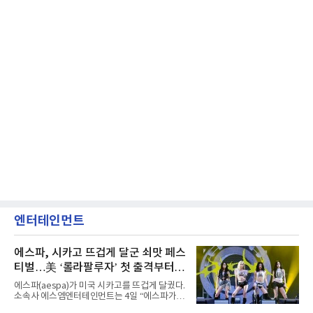
엔터테인먼트
에스파, 시카고 뜨겁게 달군 쇠맛 페스
티벌…美 ‘롤라팔루자’ 첫 출격부터
증명한 존재감
에스파(aespa)가 미국 시카고를 뜨겁게 달궜다.
소속사 에스엠엔터테인먼트는 4일 “에스파가
지난 2일(현지 시간) 미국 시카고 그랜트 파크에