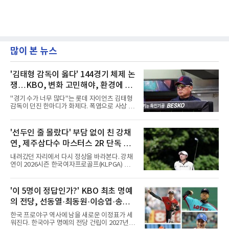
많이 본 뉴스
'김태형 감독이 옳다' 144경기 체제 논
쟁…KBO, 변화 고민해야, 환경에 맞
는 경기 수가 바람직
"경기 수가 너무 많다"는 롯데 자이언츠 김태형
감독이 던진 한마디가 화제다. 폭염으로 사상 초
유의 이틀 연속 전 경기 취소가 결정된 날, 김 감
독은 단순히 더위를 이야기하지 않았다. 우천,
폭염, 부상 등 변수가 늘어나는 현실에서 현재
'선두인 줄 몰랐다' 부담 없이 친 강채
팀당 144경기 체제가 과연 지속 가능한지 질문
연, 제주삼다수 마스터스 2R 단독 선
을 던졌다.물론 144경기가 세계적으로 특별히
많은 숫자는 아니다. 메이저리그는 팀당 162경
두
내려갔던 자리에서 다시 정상을 바라본다. 강채
기, 일본프로야구도 143~144경기를 치른다. 숫
연이 2026시즌 한국여자프로골프(KLPGA) 투어
자만 놓고 보면 KBO가 유난히 혹사 구조라고 말
하반기 첫 대회 제주삼다수 마스터스(총상금 10
하기 어렵다.하지만 중요한 것은 숫자가 아니라
억 원, 우승상금 1억8000만 원) 2라운드에서 단
환경이다. 한국의 여름은 달라지고 있다. 과거와
독 선두로 도약했다.강채연은 7일 제주도 서귀
'이 5명이 정답인가?' KBO 최초 명예
비교하기 어려울 정도로 폭염이 길어지고 강해
포의 테디밸리 골프앤리조트(파72)에서 열린 2
지고 있다. 여기에 장마, 이
의 전당, 선동열·최동원·이승엽·송진
라운드에서 버디 5개와 보기 1개를 묶어 4언더
파 68타를 쳤다. 중간합계 9언더파 135타로 전
우·김응용을 둘러싼 논쟁
한국 프로야구 역사에 남을 새로운 이정표가 세
날 공동 4위에서 선두로 올라섰다. 공동 2위 그
워진다. 한국야구 명예의 전당 건립이 2027년으
룹(8언더파 136타)과는 한 타 차다.이 대회는 그