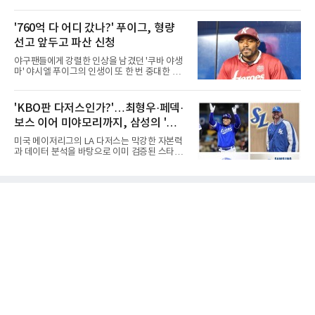
로 다가오면서 이제 야구계의 관심은 하나의 질
에게 특별하다. 2023년 정규투어에 데뷔한 강채
문으로 향하고 있다. "누가 한국 야구 최초의 명
연은 2024년 8월 이 대회에서 공동 2위로 주목
예의 전당 헌액자가 될 것인가?"현재 가장 많이
'760억 다 어디 갔나?' 푸이그, 형량
받았으나, 지난해 상금순위 75위에 그쳐 시드순
거론되는 후보군은 선동열, 최동원, 이승엽, 송
위전으로 밀렸고 본선에서도 78위에
선고 앞두고 파산 신청
진우, 그리고 김응용 감독이다. 한국 야구의 시
대별 상징성과 업적을 고려하면 충분히 설득력
야구팬들에게 강렬한 인상을 남겼던 '쿠바 야생
있는 이름들이다.선동열은 한국 야구가 배출한
마' 야시엘 푸이그의 인생이 또 한 번 중대한 갈
최고의 투수로 평가받는다. 해태 시절 통산 146
림길에 섰다. 메이저리그와 한국 프로야구에서
승과 평균자책점 1.20이라는 압도적인 기록을
거액을 벌었던 푸이그가 연방 사건 선고를 앞두
남겼고, 1980년대 후반 리그를 지배했다. 일본
고 파산보호를 신청했다.푸이그는 최근 미국 플
'KBO판 다저스인가?'…최형우·페덱·
프로야구에서도 성공하며 한국 선수의 해외 진
로리다 파산 법원에 챕터11 파산보호 신청을 냈
출 가능성을 보여준 상징적인 존
보스 이어 미야모리까지, 삼성의 '스펙
다. 챕터11은 기업이나 개인이 채권자들과 협의
를 통해 재정 구조를 재편할 수 있도록 돕는 제도
만렙' 승부수
미국 메이저리그의 LA 다저스는 막강한 자본력
다.미 매체들에 따르면 푸이그의 자산 규모는
과 데이터 분석을 바탕으로 이미 검증된 스타들
1000만~5000만 달러(약 146억~730억 원), 부
을 영입하는 대표적인 팀이다. 오타니 쇼헤이를
채는 100만~1000만 달러(약 14억~146억 원) 수
비롯해 메이저리그 정상급 선수들을 품으며 매
준으로 신고됐다. 다만 법원은 채권자 목록과 자
시즌 우승 후보로 평가받는 다저스의 행보는 늘
산 내역 등 일부 필수 자료가 빠졌다며 서류 미비
야구계의 관심을 끌었다. 가능성에 투자하기보
를 지적했다.관심이 쏠리는 이
다, 이미 무대에서 증명한 선수들을 통해 당장의
경쟁력을 끌어올린다는 점이다.최근 한국 프로
야구에서도 비슷한 방향성을 보여주는 팀이 있
다. 바로 삼성 라이온즈다. 삼성은 오프시즌 최형
우를 다시 품었다. 이는 단순한 베테랑 영입이 아
니라, 승부처에서 힘을 발휘할 수 있는 검증된
리더를 선택한 것이다.외국인 대체 투수 구성도
마찬가지다. 메이저리그