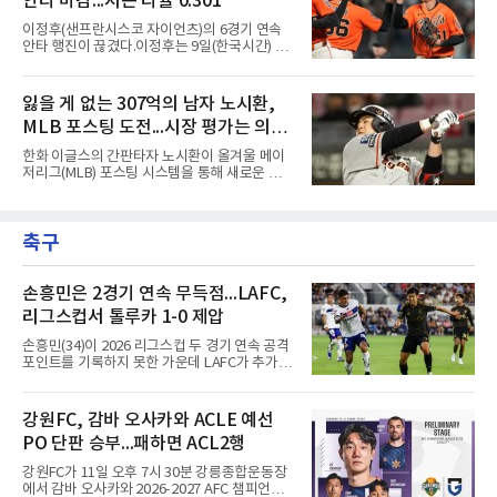
안타 마감...시즌 타율 0.301
스와는 판이하게 다른 환경 속에서 전개될 것으
로 보인다. 선수 측과 구단 간의 시각 차이가 팽
이정후(샌프란시스코 자이언츠)의 6경기 연속
팽히 맞서며 내부 협상 과정은 극심한 진통을 겪
안타 행진이 끊겼다.이정후는 9일(한국시간) 미
을 가능성이 크지만, 시장 외부에서 불어오는 변
국 샌프란시스코 오라클 파크에서 열린 MLB 디
수는 제한적일 것이라는 분석이 지배적이다.홍
트로이트 타이거스와의 홈경기에 2번 타자 우익
창기는 지난 2025년 불의의 무릎 부상으로 전력
수로 출전해 3타수 무안타에 그쳤다. 시즌 타율
잃을 게 없는 307억의 남자 노시환,
에서 이탈하는 아픔을 겪었고, 이어진 2026시즌
은 0.301로 하락했다. 1회와 4회 유격수 땅볼, 7
초중반에도 실전 감각 회복
MLB 포스팅 도전...시장 평가는 의외
회 2루수 땅볼로 물러났고 9회초 대수비와 교체
됐다.샌프란시스코는 팀 전체가 2안타에 묶인
일 수 있어
한화 이글스의 간판타자 노시환이 올겨울 메이
데다 7회 6실점이 겹쳐 0-8로 졌다.샌디에이고
저리그(MLB) 포스팅 시스템을 통해 새로운 도전
파드리스 송성문은 휴스턴 애스트로스와의 홈경
에 나선다.노시환은 11년 총액 307억 원이라는
기에 결장했다. 샌디에이고는 3-2로 이겼다.
KBO리그 사상 초유의 비FA 다년 계약을 체결하
면서 동시에 해외 진출 가능성을 열어두는 조항
축구
을 포함했다. 국내에서 이미 최고 수준의 대우와
확실한 입지를 확보한 만큼, 이번 메이저리그 도
전은 생존을 건 승부수가 아니다.오히려 잃을 것
이 없는 도전에 가깝다. 노시환은 이미 KBO리그
손흥민은 2경기 연속 무득점...LAFC,
에서 연평균 약 28억 원에 달하는 대형 계약과
리그스컵서 톨루카 1-0 제압
한화의 프랜차이즈 스타라는 지위를 얻었다. 만
약 MLB 구단들의 평가가 기대에 미치지 못하더
손흥민(34)이 2026 리그스컵 두 경기 연속 공격
라도 돌아올 곳이 확실하다.그렇다고 포스팅 도
포인트를 기록하지 못한 가운데 LAFC가 추가시
전의 의미가 작아지는 것은 아
간 결승골로 승리했다.손흥민은 9일 낮(한국시
간) 미국 로스앤젤레스 BMO 스타디움에서 열린
멕시코 리가 MX 톨루카와의 조별리그 2차전에
강원FC, 감바 오사카와 ACLE 예선
최전방 공격수로 선발 출전했으나 슈팅 없이 후
PO 단판 승부...패하면 ACL2행
반 23분 주드 테리와 교체됐다. 북중미 월드컵
이후 MLS 4경기 연속 골을 넣었던 그는 지난 6
강원FC가 11일 오후 7시 30분 강릉종합운동장
일 치바스 과달라하라전에 이어 침묵했다.전반
에서 감바 오사카와 2026-2027 AFC 챔피언스
1분 다비드 마르티네스가 얻은 페널티킥은 비디