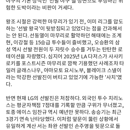
야구의 기본 상식인 '선발 야구'를 정면으로 부정하는 위
험한 도박이라는 비판이 거세다.
왕조 시절은 강력한 마무리가 있기 전, 이미 리그를 압도
하는 '선발 왕국'이 뒷받침되고 있었다는 점을 간과해서
는 안 된다. 선동열이 마무리로 활약하던 해태에는 조계
현, 이강철 등 15승급 투수들이 즐비했고, 오승환의 삼
성 역시 선발 전원이 두 자릿수 승수를 거두는 탄탄한 로
테이션을 자랑했다. 심지어 2025년 LA 다저스가 사사키
로키를 포스트시즌 마무리로 깜짝 기용했던 사례조차 타
일러 글래스나우, 야마모토 요시노부, 블레이크 스넬이
라는 막강한 선발진이 버티고 있었기에 가능한 '사치'였
다.
반면 현재 LG의 선발진은 처참하다. 외국인 투수 치리노
스는 평균자책점 7점대를 기록할 만큼 구위가 무너졌고,
토종 에이스 임찬규 역시 예년만 못하다. 송승기는 최근
3경기 연속 난타당했다. 이처럼 앞문이 뚫린 상황에서
유일하게 계산 서는 좌완 선발인 손주영을 뒷문으로 돌