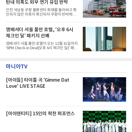
다. 무대 공간 및 티켓 박스
탄내 의혹도 외부 연기 유입 반박
작된 것이다.대피소 주민 중심 청소 접수, 첫날
부터 2가구 지원 완료CFS는 신현초등학교, 신
인천 석남동 쿠팡 물류센터 화재를 둘러싸고 확
현북초등학교, 신현여자중학교 등 인천 서해구
인되지 않은 의혹이 확산되자 쿠팡이 반박에 나
관내 임시 대피소 3곳에서 체류해온 화재 피해
섰다. 화재 전 센터 내부에서 탄내가 났다는 주장
주민들을 대상으로 출장 청소업체 요청 접수를
에 대해서는 외부 화재 연기 유입이라고 설명했
시작했다. 현장에서 극심한 피해를 입은 지역 주
고, 2023년 같은 물류센터에서 발생한 화재에
앰배서더 서울 풀만 호텔, '오후 6시
민들의 호응 속에 CFS는 즉시 행동에 나섰다. 지
대해서도 쿠팡 입주 전 공사 과정에서 벌어진 일
난 28일 오후 전문 청소업체와
체크인 딜' 패키지 선봬
이라며 선을 그었다.쿠팡은 21일 인천 물류센터
내부에서 불이 타는 냄새가 났다는 의혹과 관련
앰배서더 서울 풀만 호텔이 오는 12월 31일까지
해 “사실무근”이라는 입장을 밝혔다.회사 측은
'6PM Check-in Deal(오후 6시 체크인 딜)' 패키
“인근에서 지난 15일 다른 회사에서 발생한 대
지를 선보인다.이번 패키지는 오후 6시 체크인
형 화재 연기가 인입돼 즉시 방재팀이 조사한 결
으로 여유로운 저녁 시간부터 호텔 스테이를 시
과 일산화탄소가 미검출됐고, 내부 문제가 아닌
작할 수 있도록 준비됐다.앰배서더 서울 풀만 호
것으로 확인됐다”고 설명했다.이어 “정확한 화
마니아TV
텔 측은 “퇴근 후 또는 주말 도심 속에서 짧지만
재 원인은 추후 조사될
온전한 휴식을 원하는 고객들에게 특별한 경험
을 제공한다”고 밝혔다.패키지는 디럭스와 이그
제큐티브 두 가지 타입으로 구성된다. 디럭스 패
[아이들] 타이틀 곡 'Gimme Dat
키지는 객실 1박(룸 온리)으로 심플한 호캉스를
Love' LIVE STAGE
즐길 수 있으며, 이그제큐티브 패키지는 객실 1
박과 함께 클럽 앰배서더 라운지 2인 이용, 웰니
스 센터 사우나 2인 이용 혜택이 포함된다.특히
클럽 앰배서더 라운지
[아이덴티티] 15인의 꽉찬 퍼포먼스