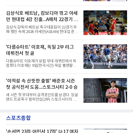
리그 엘리트(ACLE) 예선 플레이오프를 치른다.
오 판독으로 취소됐고, 전반 34분 드니 부앙가의
승자는 ACLE 본선에 오르고 패자는 2부 격 대회
슈팅은 골키퍼에게 막혔다. 승부는 후반 46분 제
인 AFC 챔피언스리그2(ACL2)로 향한다. 강원은
김상식호 베트남, 캄보디아 꺾고 아세
이컵 샤펠버그의 크로스가 걷혀 나오자 에디 세
2024시즌 K리그1 준우승 자격으로 나선 지난 시
구라가 페널티아크 왼쪽에서 오
안 현대컵 4강 진출...A매치 22경기 무
즌 ACLE에서 창단 첫 아시아 무대를 경험하며
16강에 진출했고, 2025시즌 리그 5위로 이번 출
패 질주
김상식 감독의 베트남 축구대표팀이 22경기 무
전권을 얻었다.감바 오사카는 2025-2026시즌
패 행진 속에 2026 아세안(ASEAN) 현대컵 준결
ACL2 결승에서 크리스티아누 호날두의 소속팀
승에 올랐다.베트남은 7일(한국시간) 하노이 미
알나스르를 2-0으로 꺾은 우승팀이다. 지난 7일
딘 국립경기장에서 열린 캄보디아와의 조별리그
J리그 개막전에서 우라와 레즈를 4-3으로 이겨
A조 4차전에서 응우옌 딘 박의 2골과 상대 자책
'다름슈타트' 이호재, 독일 2부 리그
기세도 좋다.최근 리그 2연패로 상승세가 끊긴
골을 묶어 3-1로 이겼다. 3승 1무 승점 10으로
강원은 이번 승리로 반등을 노린다. 김대
데뷔전서 첫 골
싱가포르(승점 8)를 제치고 조 1위를 차지했고,
A매치 연속 무패는 22경기(19승 3무)로 늘렸다.
다름슈타트 이호재가 유럽 무대 데뷔전에서 득
종전 자국 기록은 18경기였다.2년마다 열리는
점했다.이호재는 9일(한국시간) 독일 뵐렌팔토
현대컵은 '동남아의 월드컵'으로 불리며, 스즈키
어 경기장에서 열린 홀슈타인 킬과의 2026-
컵·미쓰비시컵을 거쳐 30주년을 맞아 타이틀 스
2027시즌 2.분데스리가(2부) 개막전에서 0-2로
폰서가 바뀌었다. 2024년 우승팀 베트남은 2연
뒤진 후반 추격골을 넣었다. 후반 15분 핀 라켄
'이적설 속 산뜻한 출발' 배준호 시즌
패와 통산 4번째 우승을 노린다.준결승 상대 말
마허와 교체 투입된 그는 후반 31분 페널티지역
레이시아는 8일 필리핀을 1-0
첫 공식전서 도움...스토크시티 2-0 승
오른쪽에서 카이 클레피시의 패스를 받아 오른
발 슈팅으로 마무리했다.다름슈타트는 후반 41
새 시즌 첫 무대부터 공격포인트를 남겼다. 잉글
분 알렉산다르 부코티치의 동점골로 승점 1을
랜드 프로축구 챔피언십(2부) 스토크시티의 배
챙겼다. 홀슈타인 킬은 전반 8분 기예르모 발지,
준호가 시즌 첫 공식전에서 도움을 올렸다.배준
전반 42분 필 하레스의 골로 앞섰으나 2-2 무승
호는 9일(한국시간) 영국 스토크온트렌트의 베
부에 그쳤다.2000년생 이호재는 191㎝ 신장을
트365 스타디움에서 열린 올덤 애슬레틱(4부)과
활용한 제공권과 문전 슈팅이 강점인 정통 스트
스포츠종합
의 2026-2027시즌 잉글랜드 풋볼리그컵(EFL
라이커로, K리그1 포항 스틸러스에서
컵) 1라운드에서 팀의 2-0 승리에 쐐기를 박는
골을 도왔다.투입 직후 결정적인 장면을 만들었
다. 1-0으로 앞서던 후반 21분 그라운드를 밟은
'손서연 23점·어민서 17점' U-17 여자