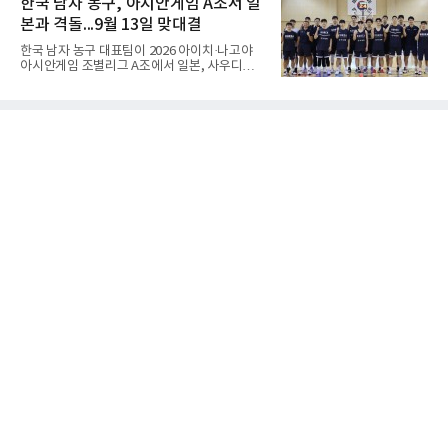
한국 남자 농구, 아시안게임 A조서 일
상선(先相先), 선이선(先二先) 등 여러 단계가
약을 앞세워 108-33으로 대승을 거뒀다.용산고
본과 격돌...9월 13일 맞대결
는 배대범이 22점, 김민기가 19점, 이승민이 13
점을 올리며 공격을 이끌었다. 경기 초반부터 주
한국 남자 농구 대표팀이 2026 아이치·나고야
도권을 잡은 용산고는 일찌감치 승기를 굳히며
아시안게임 조별리그 A조에서 일본, 사우디아라
대전고에 큰 점수 차 승리를 거뒀다.이로써 용산
비아, 인도네시아와 경쟁한다.대회 조직위원회
고는 예선 3경기를 모두 승리하며 B조 1위로 16
가 8일 발표한 일정에 따르면 한국은 9월 10일
강에 진출했다. 용산고는 16강에서 배재고와 맞
사우디, 11일 인도네시아, 13일 일본과 차례로
붙는다.C조에서는 양정고가 충주고를 82-35로
맞붙는다. FIBA 랭킹은 일본 22위, 한국 57위, 사
크게 꺾고 16강 진출을 확정했다
우디 65위, 인도네시아 94위로, 랭킹과 홈 이점
을 모두 갖춘 일본이 최대 변수다.니콜라이스 마
줄스(라트비아) 감독이 이끄는 대표팀은 지난달
6일 FIBA 월드컵 예선 1라운드 6차전에서 일본
을 2점 차로 꺾었다. 오는 15·16일 도쿄에서 일
본과 평가전도 예정돼 실전 점검이 가능하다.
NBA에 도전 중인 이현중을 앞세운 대표팀의 목
표는 우승이다.조별리그는 12