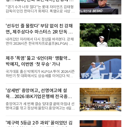
는 경기 수가 바람직
"경기 수가 너무 많다"는 롯데 자이언츠 김태형
감독이 던진 한마디가 화제다. 폭염으로 사상 초
유의 이틀 연속 전 경기 취소가 결정된 날, 김 감
독은 단순히 더위를 이야기하지 않았다. 우천,
폭염, 부상 등 변수가 늘어나는 현실에서 현재
'선두인 줄 몰랐다' 부담 없이 친 강채
팀당 144경기 체제가 과연 지속 가능한지 질문
연, 제주삼다수 마스터스 2R 단독 선
을 던졌다.물론 144경기가 세계적으로 특별히
많은 숫자는 아니다. 메이저리그는 팀당 162경
두
내려갔던 자리에서 다시 정상을 바라본다. 강채
기, 일본프로야구도 143~144경기를 치른다. 숫
연이 2026시즌 한국여자프로골프(KLPGA) 투어
자만 놓고 보면 KBO가 유난히 혹사 구조라고 말
하반기 첫 대회 제주삼다수 마스터스(총상금 10
하기 어렵다.하지만 중요한 것은 숫자가 아니라
억 원, 우승상금 1억8000만 원) 2라운드에서 단
환경이다. 한국의 여름은 달라지고 있다. 과거와
독 선두로 도약했다.강채연은 7일 제주도 서귀
제주 '폭염' 뚫고 ‘6언더파’ 맹활약...
비교하기 어려울 정도로 폭염이 길어지고 강해
포의 테디밸리 골프앤리조트(파72)에서 열린 2
지고 있다. 여기에 장마, 이
박예지, 이번엔 ‘첫 우승’ 가나
라운드에서 버디 5개와 보기 1개를 묶어 4언더
파 68타를 쳤다. 중간합계 9언더파 135타로 전
국가대표 출신 박예지가 KLPGA 투어 2026시즌
날 공동 4위에서 선두로 올라섰다. 공동 2위 그
하반기 첫 대회에서도 상승세를 이어갔다.박예
룹(8언더파 136타)과는 한 타 차다.이 대회는 그
지는 6일 제주 서귀포 테디밸리 골프앤리조트에
에게 특별하다. 2023년 정규투어에 데뷔한 강채
서 열린 KLPGA 투어 제주삼다수 마스터스 1라
연은 2024년 8월 이 대회에서 공동 2위로 주목
운드에서 보기 없이 버디만 6개를 잡아내며 6언
'삼세번' 중앙여고, 선명여고에 설
받았으나, 지난해 상금순위 75위에 그쳐 시드순
더파 66타를 쳤다. 박예지는 서어진, 신다인과
위전으로 밀렸고 본선에서도 78위에
욕…2026 IBK기업은행배 전국중고
선두권을 형성했다.이날 경기가 열린 테디밸리
골프앤리조트 역시 전국적 폭염을 피해가지 못
배구대회 우승
중앙여고가 세 번째 결승 맞대결 끝에 마침내 선
했다. 대회장의 최고 기온은 35도에 달했다. 섬
명여고를 꺾고 정상에 올랐다.중앙여고는 6일
지역 특성상 습도가 높아 체감온도는 더 높게 느
충북 제천실내체육관에서 열린 2026 IBK기업은
껴졌다.하지만 박예지는 폭염 만큼이나 매섭고
행배 전국중고배구대회 18세 이하 여자부 결승
뜨거운 경기력을 선보이며 첫 우승을 향한 발판
에서 선명여고를 세트스코어 3-1(13-25, 25-14,
'제구력 5등급 2주 과외' 꼴이었던 김
을 마련했다.경기 후 박예지는 “날씨가 덥고 습
25-17, 25-10)로 물리치고 우승을 차지했다.첫