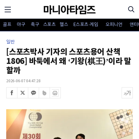
골프
야구
축구
스포츠
헬스
E스포츠·게임
오피니언
엔터
일반
[스포츠박사 기자의 스포츠용어 산책
1806] 바둑에서 왜 ‘기왕(棋王)’이라 말
할까
2026-06-07 04:47:28