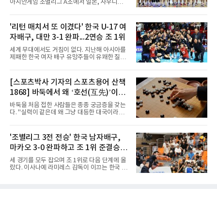
아시안게임 조별리그 A조에서 일본, 사우디아라
대전고에 큰 점수 차 승리를 거뒀다.이로써 용산
비아, 인도네시아와 경쟁한다.대회 조직위원회
고는 예선 3경기를 모두 승리하며 B조 1위로 16
가 8일 발표한 일정에 따르면 한국은 9월 10일
강에 진출했다. 용산고는 16강에서 배재고와 맞
사우디, 11일 인도네시아, 13일 일본과 차례로
'리턴 매치서 또 이겼다' 한국 U-17 여
붙는다.C조에서는 양정고가 충주고를 82-35로
맞붙는다. FIBA 랭킹은 일본 22위, 한국 57위, 사
크게 꺾고 16강 진출을 확정했다
자배구, 대만 3-1 완파...2연승 조 1위
우디 65위, 인도네시아 94위로, 랭킹과 홈 이점
을 모두 갖춘 일본이 최대 변수다.니콜라이스 마
세계 무대에서도 거침이 없다. 지난해 아시아를
줄스(라트비아) 감독이 이끄는 대표팀은 지난달
제패한 한국 여자 배구 유망주들이 유쾌한 질주
6일 FIBA 월드컵 예선 1라운드 6차전에서 일본
를 이어가고 있다.중·고교 선수들로 구성된 17세
을 2점 차로 꺾었다. 오는 15·16일 도쿄에서 일
이하(U-17) 여자배구대표팀은 8일(한국시간) 칠
본과 평가전도 예정돼 실전 점검이 가능하다.
레 로스안데스에서 열린 2026 국제배구연맹
[스포츠박사 기자의 스포츠용어 산책
NBA에 도전 중인 이현중을 앞세운 대표팀의 목
(FIVB) U-17 여자 세계선수권대회 조별리그 D조
표는 우승이다.조별리그는 12
1868] 바둑에서 왜 ‘호선(互先)’이라
2차전에서 대만을 세트 점수 3-1(25-19 18-25
25-13 25-15)로 꺾었다. 전날 푸에르토리코를
말할까
바둑을 처음 접한 사람들은 종종 궁금증을 갖는
3-1로 물리쳤던 한국은 2연승으로 조 1위에 올
다. "실력이 같은데 왜 그냥 대등한 대국이라고
라 16강 진출에 청신호를 켰다.이날 승리는 남다
하지 않고 '호선'이라고 할까." (본 코너 1807회
른 의미가 있었다. 한국은 지난해 2025 U-16 아
‘바둑에서 왜 ‘대국(對局)’이라 말할까‘ 참조)'호
시아선수권 결승에서 대만을 풀세트 접전 끝에
선(互先)'은 한자로 '서로 호(互)', '먼저 선(先)'을
'조별리그 3전 전승' 한국 남자배구,
3-2로 꺾고 정상에 올랐는데, 세계선수권에서
쓴다. 직역하면 '서로 먼저 둔다'는 뜻이다. 여기
이뤄진 '리턴 매치'에서도 승리하
마카오 3-0 완파하고 조 1위 준결승
서 '서로 먼저 둔다'는 표현은 한 판에서 두 사람
이 동시에 선수를 잡는다는 의미가 아니다. 중국
진출
세 경기를 모두 잡으며 조 1위로 다음 단계에 올
과 일본의 고대 바둑에서 실력이 같은 사람끼리
랐다. 이사나예 라미레스 감독이 이끄는 한국 남
는 여러 판을 둘 때 흑(선수)을 번갈아 맡았다는
자배구 대표팀(세계랭킹 26위)이 2026 동아시
관행에서 나온 말이다. 한 판은 A가 흑을, 다음
아남자선수권대회 조별리그를 3연승으로 마무
판은 B가 흑을 맡는 식으로 서로 선수를 주고받
리했다.대표팀은 7일 몽골 울란바타르 AVA 아레
는다는 의미였던 것이다.인터넷 조선왕조실록에
나에서 열린 대회 B조 조별리그 3차전에서 마카
서 호
오(119위)를 세트 점수 3-0(25-18 25-16 25-15)
으로 제압했다. 일본과 대만에 이어 마카오까지