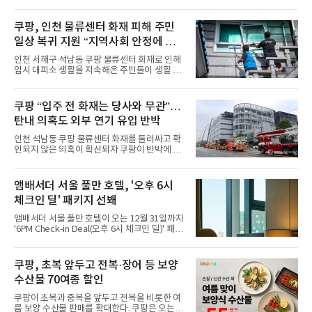
“호텔 공식 마스코트 앰버드(Ambird)의 새로운
이야기를 담은 인형 극장 콘셉트의 공간 ‘앰버드
시어터(Ambird Theater)’를 새롭게 선보인
쿠팡, 인천 물류센터 화재 피해 주민
다”고 밝혔다.앰배서더 서울 풀만 호텔은 로비
일상 복귀 지원 “지역사회 안정에 총
한편에 마련된 앰버드 존을 통해 앰버드의 세계
관을 소개해왔다. 앰버드 존은 앰버드가 우주여
력”
인천 서해구 석남동 쿠팡 물류센터 화재로 인해
행 중 수집한 다양한 굿즈를 전시한 '앰버드 플래
임시 대피소 생활을 지속해온 주민들이 생활 터
닛(Ambird Planet)과 계절별 플라워 연출로 사
전으로 돌아갈 수 있는 계기가 마련됐다. 쿠팡풀
랑받아온 ‘앰버드 가든(Ambird Garden)’으로
필먼트서비스(CFS)가 지난 28일부터 화재 피해
구성되어 있다.새 단장한 앰버드 시어터는 오페
주민을 대상으로 전문 출장 청소서비스 지원에
쿠팡 “입주 전 화재는 당사와 무관”…
라 극장을 모티브로 한 데코레이션으로 구성됐
나섬으로써 본격적인 지역사회 복구 작업이 시
다. 무대 공간 및 티켓 박스
탄내 의혹도 외부 연기 유입 반박
작된 것이다.대피소 주민 중심 청소 접수, 첫날
부터 2가구 지원 완료CFS는 신현초등학교, 신
인천 석남동 쿠팡 물류센터 화재를 둘러싸고 확
현북초등학교, 신현여자중학교 등 인천 서해구
인되지 않은 의혹이 확산되자 쿠팡이 반박에 나
관내 임시 대피소 3곳에서 체류해온 화재 피해
섰다. 화재 전 센터 내부에서 탄내가 났다는 주장
주민들을 대상으로 출장 청소업체 요청 접수를
에 대해서는 외부 화재 연기 유입이라고 설명했
시작했다. 현장에서 극심한 피해를 입은 지역 주
고, 2023년 같은 물류센터에서 발생한 화재에
앰배서더 서울 풀만 호텔, '오후 6시
민들의 호응 속에 CFS는 즉시 행동에 나섰다. 지
대해서도 쿠팡 입주 전 공사 과정에서 벌어진 일
난 28일 오후 전문 청소업체와
체크인 딜' 패키지 선봬
이라며 선을 그었다.쿠팡은 21일 인천 물류센터
내부에서 불이 타는 냄새가 났다는 의혹과 관련
앰배서더 서울 풀만 호텔이 오는 12월 31일까지
해 “사실무근”이라는 입장을 밝혔다.회사 측은
'6PM Check-in Deal(오후 6시 체크인 딜)' 패키
“인근에서 지난 15일 다른 회사에서 발생한 대
지를 선보인다.이번 패키지는 오후 6시 체크인
형 화재 연기가 인입돼 즉시 방재팀이 조사한 결
으로 여유로운 저녁 시간부터 호텔 스테이를 시
과 일산화탄소가 미검출됐고, 내부 문제가 아닌
작할 수 있도록 준비됐다.앰배서더 서울 풀만 호
쿠팡, 초복 앞두고 전복·장어 등 보양
것으로 확인됐다”고 설명했다.이어 “정확한 화
텔 측은 “퇴근 후 또는 주말 도심 속에서 짧지만
재 원인은 추후 조사될
수산물 70여종 할인
온전한 휴식을 원하는 고객들에게 특별한 경험
을 제공한다”고 밝혔다.패키지는 디럭스와 이그
쿠팡이 초복과 중복을 앞두고 전복을 비롯한 여
제큐티브 두 가지 타입으로 구성된다. 디럭스 패
름 보양 수산물 판매를 확대한다. 쿠팡은 오는