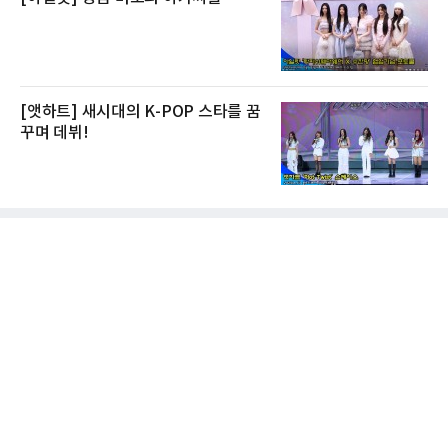
[앳하트] 새시대의 K-POP 스타를 꿈
꾸며 데뷔!