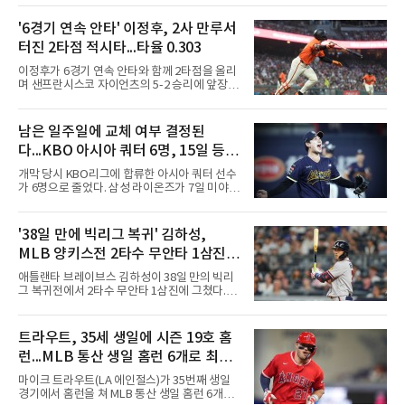
경기에서 덕수고는 1회 5점, 2회 3점, 3회 10점
으로 18-0을 만든 뒤 4회 21점, 5회 3점을 보탰
'6경기 연속 안타' 이정후, 2사 만루서
다. 팀 안타 34개, 볼넷 12개를 기록했다.7번 타
터진 2타점 적시타...타율 0.303
자 유격수 홍주용은 4회 홈런 2개를 포함해 6타
수 6안타 3타점 4득점을 올렸고, 조원빈은 6타
이정후가 6경기 연속 안타와 함께 2타점을 올리
수 6안타 5타점, 박종혁은 5타수 5안타 3타점을
며 샌프란시스코 자이언츠의 5-2 승리에 앞장섰
남겼다. 선발 최희성은 5이닝 2피안타 무사사구
다.이정후는 8일(한국시간) 미국 샌프란시스코
무실점에 삼진 12개를 곁들였다. 대구북구SC 세
오라클파크에서 열린 2026 MLB 디트로이트 타
번째 투수 이현준은 1이닝 동안 홈런 3개 포함
이거스전에 2번 타자 우익수로 선발 출전해 3타
남은 일주일에 교체 여부 결정된
20안타 21실점했다.덕수고는 지난 4월 신세계
수 1안타 1볼넷 2타점 1득점을 기록했다. 시즌
이마트배와 지난달 대통령배를
다...KBO 아시아 쿼터 6명, 15일 등록
타율은 0.303(402타수 122안타). 1회말 1사에서
상대 선발 카이더 몬테로에게 볼넷을 골라 나간
시한이 분수령
개막 당시 KBO리그에 합류한 아시아 쿼터 선수
뒤 라파엘 데버스의 중월 홈런 때 득점했고, 2-2
가 6명으로 줄었다. 삼성 라이온즈가 7일 미야지
이던 2회말 2사 만루에서는 몬테로의 3구째 낮
유라를 웨이버 공시하고 미야모리 사토시를 영
은 직구를 공략해 2타점 중전 적시타를 뽑았다.
입한 결과다.한화 왕옌청과 키움 가나쿠보 유토
샌디에이고 파드리스 송성문은 펫코 파크에서
는 입지가 확고하다. 왕옌청은 21경기 10승 4패,
'38일 만에 빅리그 복귀' 김하성,
열린 휴스턴 애스트로스전에 9번 타자 2루수로
평균자책점 3.34로 다승 공동 선두이자 3경기 연
나서 2타수 1안타를 기록, 타율
MLB 양키스전 2타수 무안타 1삼진...
속 퀄리티스타트를 기록 중이다. 가나쿠보는 5
승 4패 13세이브 10홀드, 평균자책점 2.95로 외
시즌 타율 0.067
애틀랜타 브레이브스 김하성이 38일 만의 빅리
국인 최초 10홀드·10세이브를 동시에 달성했
그 복귀전에서 2타수 무안타 1삼진에 그쳤다.김
다.kt 스기모토 고키는 전반기 42경기 평균자책
하성은 8일(한국시간) 미국 뉴욕 양키스타디움
점 5.44에서 슬라이더 비중을 늘린 뒤 후반기 9
에서 열린 2026 MLB 뉴욕 양키스와의 원정 경
경기 8홀드, 평균자책점 1.86으로 반등해 시즌
기에 9번 타자 유격수로 선발 출전했다. 시즌 타
트라우트, 35세 생일에 시즌 19호 홈
17홀드 공동 선두에 올랐다. SSG 타케다 쇼타도
율은 0.068에서 0.067(75타수 5안타)로 떨어졌
전반기 1승 7패, 평균자책점
런...MLB 통산 생일 홈런 6개로 최다
다.2회초 2사 1루에서는 양키스 좌완 선발 맥스
프리드의 6구째 몸쪽 싱킹 패스트볼을 쳐 유격
타이
마이크 트라우트(LA 에인절스)가 35번째 생일
수 뜬공으로 아웃됐고, 5회초에는 루킹 삼진을
경기에서 홈런을 쳐 MLB 통산 생일 홈런 6개로
당했다. 1-0으로 앞선 8회초 1사에서 대타 도미