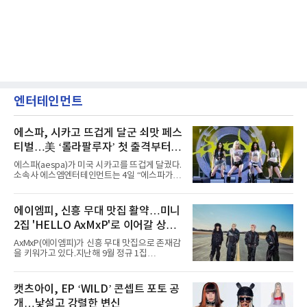
엔터테인먼트
에스파, 시카고 뜨겁게 달군 쇠맛 페스
티벌…美 ‘롤라팔루자’ 첫 출격부터
증명한 존재감
에스파(aespa)가 미국 시카고를 뜨겁게 달궜다.
소속사 에스엠엔터테인먼트는 4일 “에스파가
지난 2일(현지 시간) 미국 시카고 그랜트 파크에
서 열린 ‘롤라팔루자 시카고’(Lollapalooza
Chicago)의 알리안츠 스테이지에 올랐다”며
에이엠피, 신흥 무대 맛집 활약…미니
“총 14곡으로 구성된 세트리스트를 선사, 데뷔 7
2집 'HELLO AxMxP'로 이어갈 상승
년 차다운 노련한 무대 매너와 파워풀한 에너지
로 현장의 분위기를 압도했다”고 밝혔다.1991
세
AxMxP(에이엠피)가 신흥 무대 맛집으로 존재감
년 시작된 ‘롤라팔루자’는 8개 스테이지, 170여
을 키워가고 있다.지난해 9월 정규 1집
팀의 아티스트와 40만 명 이상의 관객이 운집하
'AxMxP'를 발매하며 가요계에 정식 출격한
는 북미 최대 규모의 페스티벌이다.올해 ‘롤라팔
AxMxP는 데뷔 전부터 버스킹과 각종 페스티벌,
루자 시카고’에는 에스파 외에도 제니, 아이들,
공연 무대에 오르며 실전 경험을 쌓아왔다.이들
캣츠아이, EP ‘WILD’ 콘셉트 포토 공
코르티스 등 K팝 스타들이 출연진 명단에 이름
은 소속사 패밀리 콘서트를 비롯해 '뷰티풀 민트
을 올렸다.이날 에스파는
개…낯설고 강렬한 변신
라이프 2025', '2025 부산국제록페스티벌' 등 대