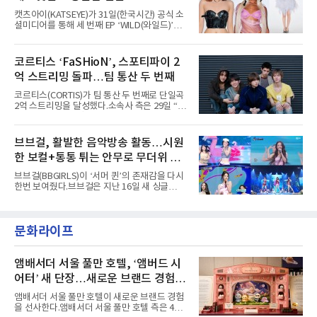
형 무대에 잇달아 출연해 당찬 에너지와 풋풋한
캣츠아이(KATSEYE)가 31일(한국시간) 공식 소
매력으로 음악팬들의 눈도장을 찍었다.이후
셜미디어를 통해 세 번째 EP ‘WILD(와일드)’의
AxMxP는 '카운트다운 판타지 2025-2026',
콘셉트 포토와 트랙리스트를 공개했다.‘Wild
'PEAKBOX 2025 vol.2 : 사랑·청춘·행복', '2025
heart(와일드 하트)’라는 제목이 붙은 콘셉트 포
Someday Christmas - 부산' 등 무대를 통해 안
토에는 멤버들의 본능적이고 야성적인 면모가
코르티스 ‘FaSHioN’, 스포티파이 2
정적인 실력을 입증했고, 올해 '2026 어썸뮤직
강렬하게 담겼다. 짙은 아이섀도와 푸른빛·금빛·
페스티벌', '뷰티풀 민트 라이프 2026', '2026
억 스트리밍 돌파…팀 통산 두 번째
붉은빛의 컬러 렌즈가 비현실적인 분위기를 자
아내고, 여러 원색이 불규칙하게 뒤섞인 멀티컬
코르티스(CORTIS)가 팀 통산 두 번째로 단일곡
러 헤어와 과감한 블루·블랙 립 메이크업이 낯설
2억 스트리밍을 달성했다.소속사 측은 29일 “코
고도 매혹적인 비주얼을 완성했다.스타일링 역
르티스의 데뷔 앨범 수록곡 ‘FaSHioN’이 글로
시 파격적이다. 스터드와 망사, 코르셋, 풍성한
벌 오디오·음원 스트리밍 플랫폼 스포티파이에
레이스 등 언뜻 어울리지 않을 듯한 소재와 실루
서 27일 자로 누적 재생 수 2억 회를 돌파했
브브걸, 활발한 음악방송 활동…시원
엣을 거침없이 결합했다. 멤버들은 각기 다른 개
다”고 밝혔다.곡이 발표된 지 약 10개월 만이다.
성을 살린 스타일링을 선
한 보컬+통통 튀는 안무로 무더위 사
팀의 첫 번째 2억 스트리밍 곡은 동일 음반에 수
록된 ‘GO!’다. 이 노래는 공개 약 9개월 만인 지
냥
브브걸(BBGIRLS)이 ‘서머 퀸’의 존재감을 다시
난달 26일 자에 2억 고지를 밟았다. 이는 최근 5
한번 보여줬다.브브걸은 지난 16일 새 싱글
년 내 데뷔한 보이그룹의 곡 중 최단기 2억 달성
'BODY WAVE'(바디 웨이브)를 발매하고 각종 음
이며 ‘FaSHioN’이 그 다음이다.코르티스는 평
악방송에 출연했다.브브걸은 컴백 이후 Mnet
소 관심이 많은 ‘패션’을 소재로 곡을 공동 창작
'엠카운트다운'을 시작으로 KBS2 '뮤직뱅크',
했다. “내 티, 5 bucks 바지는, 만원” 등 멤버들
문화라이프
MBC '쇼! 음악중심', SBS '인기가요' 등 주요 음
의 라이프 스타일
악방송 무대에 올라 화려한 퍼포먼스를 펼쳤다.
시원한 에너지와 안정적인 라이브, 통통 튀는 매
력을 앞세워 매 무대 색다른 볼거리를 선사했다.
앰배서더 서울 풀만 호텔, ‘앰버드 시
특히 화사한 파스텔 톤의 비치웨어부터 청량한
어터’ 새 단장…새로운 브랜드 경험 선
마린룩, 햇살 아래 반짝이는 물결을 연상시키는
사
스커트, 강렬한 붉은 계열의 스타일링까지 각기
앰배서더 서울 풀만 호텔이 새로운 브랜드 경험
다른 매력을 선보였다. 브브걸은 다채로운 여름
을 선사한다.앰배서더 서울 풀만 호텔 측은 4일
패션을 완벽하게 소화하며 보