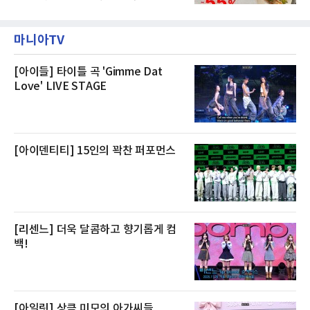
키지는 객실 1박(룸 온리)으로 심플한 호캉스를
20일까지 전복, 문어, 낙지, 장어 등 70여종의 수
즐길 수 있으며, 이그제큐티브 패키지는 객실 1
산물을 할인 판매한다고 8일 밝혔다.이번 행사
박과 함께 클럽 앰배서더 라운지 2인 이용, 웰니
에는 국내산 활전복과 문어, 낙지, 장어, 생물새
스 센터 사우나 2인 이용 혜택이 포함된다.특히
마니아TV
우 등이 포함됐다. 쿠팡은 올해 큰 크기의 전복
클럽 앰배서더 라운지
생산량이 늘어난 점을 반영해 주요 산지 상품을
로켓프레시 새벽배송으로 선보인다고 설명했다.
전복은 산지에서 채취한 뒤 전국으로 직송되는
[아이들] 타이틀 곡 'Gimme Dat
방식으로 운영된다. 신선도가 중요한 상품인 만
Love' LIVE STAGE
큼 이르면 다음 날 오전 배송이 가능하도록 물류
망을 활용하고 있다.쿠팡의 전복 매입량도 늘고
있다. 쿠팡에 따르면 전복 매입량은 2020년 30
톤 미만에서 2022년 140톤
[아이덴티티] 15인의 꽉찬 퍼포먼스
[리센느] 더욱 달콤하고 향기롭게 컴
백!
[아일릿] 상큼 미모의 아가씨들