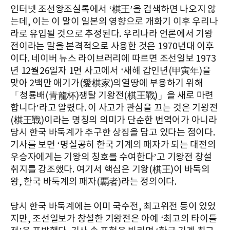
인터넷 조선왕조실록에서 ‘棋王’을 검색하면 나오지 않
는데, 이는 이 말이 일본의 영향으로 개화기 이후 우리나
라로 유입될 것으로 추정된다. 우리나라 언론에서 기왕
전이라는 말을 본격적으로 사용한 것은 1970년대 이후
이다. 네이버 뉴스 라이브러리에 따르면 조선일보 1973
년 12월26일자 1면 사고에서 ‘새해 갑인년(甲寅年)을
맞아 2백만 애기가(愛棋家)의열땅에 부용하기 위해
「청룡배(青龍杯)쟁탈 기왕전(棋王戰)」을 새로 마련
합니다’라고 알렸다. 이 사고가 관심을 끄는 것은 기왕전
(棋王戰)이라는 명칭의 의미가 단순한 번역어가 아니라
당시 한국 바둑계가 추구한 상징을 담고 있다는 점이다.
기사를 보면 ‘명실공히 한국 기계의 패자가 되는 대전의
우승자에게는 기왕의 칭호를 수여한다’고 기왕전 창설
취지를 강조했다. 여기서 핵심은 기왕(棋王)이 바둑의
왕, 한국 바둑계의 패자(覇者)라는 정의이다.
당시 한국 바둑계에는 이미 국수전, 최고위전 등이 있었
지만, 조선일보가 창설한 기왕전은 아예 ‘최고의 타이틀