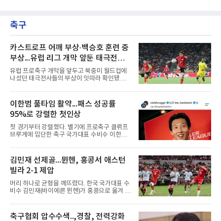
최다 타이에 올랐다.트라우트는 8일(한국시간)
닉 스미스와 교체됐다.시즌 후 FA가 되는 김하성
미국 플로리다주 마이애미 론디포파크에서 열린
은 올해 1월 빙판길 낙상으로 오른손 중지 힘줄
2026 MLB 마이애미 말린스와의 원정 경기에 2
이 파열돼 5월 중순 복귀했고, 동계 훈련 부족 여
축구
번 타자 중견수로 선발 출전해 3타수 1안타(1홈
파로 부진이 이어졌다. 지난달
런) 1타점 2득점 1볼넷으로 팀의 4-3 승리를 견
인했다.1회초 1사에서 마이애미 선발 타일러 필
립스의 시속 155.8㎞ 바깥쪽 포심을 밀어 쳐 우
카스트로프 어깨 부상·백승호 훈련 중
중간 담장을 넘겼다. 비거리 122ｍ, 시즌 19호이
부상...유럽 리그 개막 앞둔 태극전사
자 통산 423번째 홈런이다. 1-2로 뒤진 7회초 2
악재
사 3루에서는 그의 타구가 상대 투수 실책으로
유럽 프로축구 개막을 앞두고 북중미 월드컵에
이어져 동점이 됐고, 1루에 나간 뒤 놀런 섀누얼
나섰던 태극전사들의 부상이 잇따라 확인됐다.
의 역전 중월 2점 홈런 때 득점
독일 분데스리가 보루시아 묀헨글라트바흐는 8
일(한국시간) 옌스 카스트로프가 6일 아마추어
팀 로타흐-에게른과의 친선경기에서 어깨를 다
이한범 풀타임 활약...패스 성공률
쳐 당분간 출전이 어렵다고 밝혔다. 그는 후반 교
95%로 강렬한 첫인상
체 투입돼 두 골을 넣었으나 후반 22분 부상으로
물러났다.독일인 아버지와 한국인 어머니 사이
첫 경기부터 강렬했다. 벨기에 프로축구 클뤼프
에서 태어난 카스트로프는 측면 미드필더와 측
브루게에 입단한 축구 국가대표 수비수 이한범
면 수비가 가능한 자원으로, 월드컵 남아프리카
이 풀타임 데뷔전을 치르며 경기 최우수선수에
공화국과의 조별리그 3차전에 출전했다. 해외
뽑혔다.이한범은 8일(한국시간) 벨기에 브뤼헤
출생 혼혈 선수의 한국 남자 대표팀 월드컵 출전
의 얀 브레이덜 스타디온에서 열린 코르트레이
김민재 선제골...뮌헨, 홍콩서 애스턴
은 그가 처음이다. 묀헨글라트바흐는 23일 DFB
크와의 2026-2027 벨기에 주필러리그 1라운드
포칼 1라운드, 29일 라이프치히
빌라 2-1 제압
홈 경기에 선발로 나서 경기 종료까지 뛰었다.출
발 자체가 빨랐다. 2026 북중미 월드컵에서 한국
머리 하나로 균형을 깨뜨렸다. 한국 국가대표 수
의 조별리그 3경기를 모두 풀타임으로 소화하며
비수 김민재(바이에른 뮌헨)가 홍콩으로 옮겨 열
대표팀 중앙 수비의 주축으로 자리 잡은 그는 덴
린 프리시즌 경기에서 선제골을 터뜨리며 팀 승
마크 미트윌란을 거쳐 최근 벨기에 명문 클뤼프
리에 힘을 보탰다.김민재는 7일(현지시간) 홍콩
브루게로 옮겼는데, 입단 발표 나흘 만에 개막전
카이탁 스포츠파크에서 열린 애스턴 빌라(잉글
축구협회 압수수색..,경찰, 전력강화
선발로 곧장 투입돼 90분을 소화하며 팀의 3-0
랜드)와의 친선경기에서 전반 37분 0의 균형을