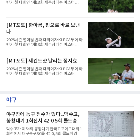
반기 첫 대회인 ‘제13회 제주삼다수 마스터
스’(총상금 10억 원, 우승상금 1억 8천만 원)가
제주도 서귀포시에 위치한 테디밸리 골프앤리조
트(파72/6,767야드)에서 열리고 있다.8일 현재
3라운드 경기가 펼쳐지고 있다.한진선이 1번 홀
[MT포토] 한아름, 핀으로 바로 보낸
에서 경기하고 있다.
다
2026시즌 열여덟 번째 대회이자 KLPGA투어 하
반기 첫 대회인 ‘제13회 제주삼다수 마스터
스’(총상금 10억 원, 우승상금 1억 8천만 원)가
제주도 서귀포시에 위치한 테디밸리 골프앤리조
트(파72/6,767야드)에서 열리고 있다.8일 현재
[MT포토] 세컨드샷 날리는 정지효
3라운드 경기가 펼쳐지고 있다.한아름이 1번 홀
에서 경기하고 있다.
2026시즌 열여덟 번째 대회이자 KLPGA투어 하
반기 첫 대회인 ‘제13회 제주삼다수 마스터
스’(총상금 10억 원, 우승상금 1억 8천만 원)가
제주도 서귀포시에 위치한 테디밸리 골프앤리조
트(파72/6,767야드)에서 열리고 있다.8일 현재
3라운드 경기가 펼쳐지고 있다.정지효가 1번 홀
에서 경기하고 있다.
야구
야구장에 농구 점수가 떴다...덕수고,
봉황대기 1회전서 42-0 5회 콜드승
덕수고가 제54회 봉황대기 전국고교야구대회 1
회전에서 대구북구SC를 42-0, 5회 콜드게임으
로 꺾었다.8일 서울 광진구 구의구장에서 열린