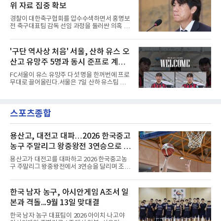
완승에 힘을 보탰다.기록도
위 자료 집중 확보
깨는 골을 넣었다. 톰 비쇼프가 왼쪽 측면에서 올
린 프리킥에 묘하게 머리를 갖다 대 방향을 바꾸
경찰이 대한축구협회를 압수수색하면서 홍명보
며 골 그물을 흔들었다.흐름은 좋았다. 제주전에
전 축구대표팀 감독 선임 과정을 둘러싼 의혹 규
서 주장 완장을 차고 30여 분을 소화했던 그는
명에 속도가 붙었다.월드컵 조별리그 탈락 이후
이날도 선발로 나서 요나탄 타와 중앙 수비진에
비판이 홍 전 감독에게 집중됐지만 경찰의 시선
서 호흡을 맞췄고, 후반 18분까지 뛰고 이토 히
은 다른 곳을 향한다. 성적 부진과 별개로 선임
'구단 역사상 처음' 서울, 산하 유스 오
로키로 교체됐다.분데스리가 최다 우승팀(35회)
과정에 부당함이 있었는지가 수사의 본류다.7일
뮌헨은 프리시즌 아시아
산고 유망주 5명과 동시 준프로 계
연합뉴스 취재를 종합하면 서울경찰청 광역수사
단 금융범죄수사대는 전날 축구협회 사무실 등
약...ACL2 겨냥
FC서울이 유스 유망주 다섯 명을 한꺼번에 프로
을 압수수색해 감독 선임 관련 자료를 다수 확보
무대로 끌어올린다.서울은 7일 산하 유스팀 서
했다. 특히 감독 후보를 검토해 이사회에 추천하
울 오산고 소속 선수 5명과 준프로 계약을 맺었
는 전력강화위원회가 생성한 자료를 집중적으로
다고 밝혔다. 한 번에 다섯 명과 계약한 것은 구
확보한 것으로 알려졌다.경찰은 협회가 홍 전 감
단 역사상 처음으로, 3학년 김강준·신지섭·이서
독을 1순위 후보로 정하고 검증한 과정, 이사회
스포츠종합
현·정현웅과 2학년 정하원이 대상이다.오산고의
의 최종 승인 경위를 살
성적이 배경이 됐다. 올 시즌 백운기 전국 고등학
교 축구대회와 코리아풋볼파크 U-18 챔피언스
컵, K리그 U-17 챔피언십을 잇달아 제패했다.시
용산고, 대전고 대파…2026 한국중고
기도 맞물렸다. 서울은 9월 시작하는 아시아축
농구 주말리그 왕중왕전 3연승으로 조
구연맹(AFC) 챔피언스리그2(ACL2)를 앞두고 선
1위 16강 진출
수단 깊이를 더하는 동시에 유스 출신에게 국제
용산고가 대전고를 대파하고 2026 한국중고농
무대 경험을 주려 했다.면면도 다양하다. 측면 공
구 주말리그 왕중왕전에서 3연승을 달리며 조 1
격수 정현웅은 돌파력이
위로 16강에 진출했다.용산고는 8일 전남 해남
우슬체육관에서 열린 대회 남고부 B조 예선 3차
전에서 대전고를 상대로 주전 선수들의 고른 활
한국 남자 농구, 아시안게임 A조서 일
약을 앞세워 108-33으로 대승을 거뒀다.용산고
본과 격돌...9월 13일 맞대결
는 배대범이 22점, 김민기가 19점, 이승민이 13
점을 올리며 공격을 이끌었다. 경기 초반부터 주
한국 남자 농구 대표팀이 2026 아이치·나고야
도권을 잡은 용산고는 일찌감치 승기를 굳히며