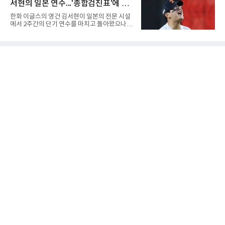
해 체력적으로 쉽지 않은 경기였지
서현의 일본 연수...'종합검진표'에 불
세트를 13-25로 내주며 불안하게 출발한 중앙여
고는 이후 조직력을 되찾아 2세트부터 경기 주
과
한화 이글스의 영건 김서현이 일본의 전문 시설
도권을 완전히 장악했다. 강한 서브와 탄탄한 수
에서 2주간의 단기 연수를 마치고 돌아왔으나,
비를 앞세워 내리 세 세트를 따내며 짜릿한 역전
실전 마운드에서 여전히 극심한 제구 난조를 노
승을 완성했다.이번 우승은 더욱 의미가 컸다. 중
출하며 야구 팬들과 전문가들 사이에 씁쓸한 뒷
앙여고는 올해 3월 춘계연맹전과 5월 종별선수
맛을 남기고 있다.출국 당시만 해도 선수의 고질
권대회 결승에서 모두 선명여고에 패해 준우승
적인 제구 문제를 해결할 특효약이 될 것처럼 포
에 머물렀다. 그러나 세 번째
장되었던 이번 연수는, 뚜껑을 열어보니 '제구력
5등급에게 2주짜리 족집게 과외를 붙여 1등급을
기대한 꼴'이었다는 냉정한 평가를 피하기 어렵
게 됐다.야구에서 투수의 제구력은 오랜 시간 투
구폼을 반복하며 몸에 새겨진 일종의 근육 기억
과 밸런스의 산물이다. 릴리스 포인트의 미세한
오차나 하체 활용의 불균형은 수백, 수천 번의
교정 훈련과 실전 피드