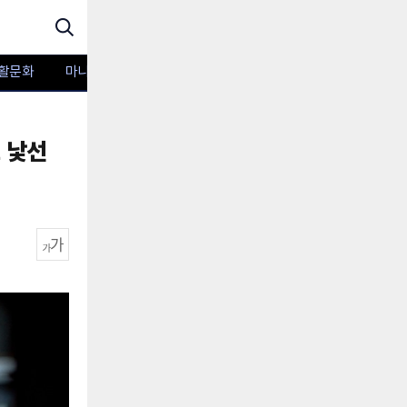
활문화
마니아TV
포토
 낯선