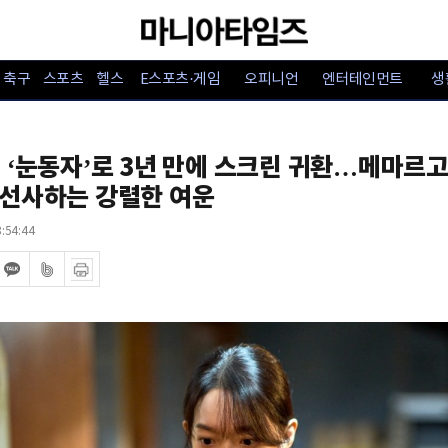
축구
스포츠
헬스
E스포츠·게임
오피니언
엔터테인먼트
생
 ‘눈동자’로 3년 만에 스크린 귀환…메마르고
 선사하는 강렬한 여운
:54:44