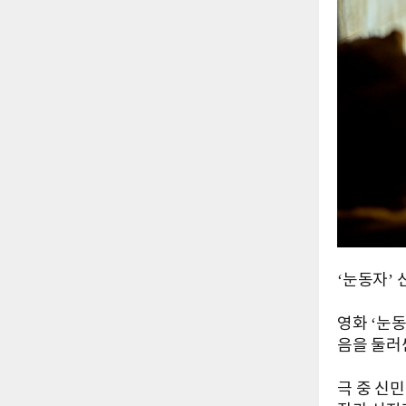
‘눈동자’
영화 ‘눈
음을 둘러
극 중 신