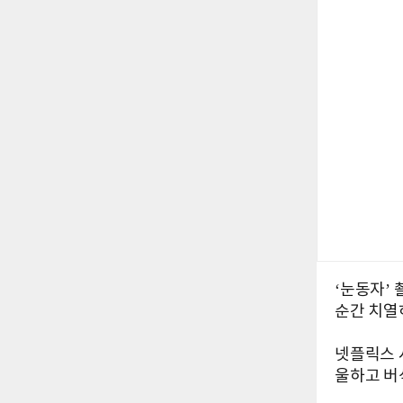
‘눈동자’
순간 치열
넷플릭스 시
울하고 버