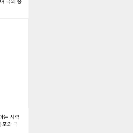
며 극의 중
아는 시력
공포와 극