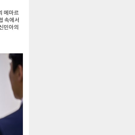
의 메마르
위협 속에서
 신민아의