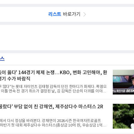
리스트
바로가기
뉴스
독이 옳다' 144경기 체제 논쟁…KBO, 변화 고민해야, 환
경기 수가 바람직
무 많다"는 롯데 자이언츠 김태형 감독이 던진 한마디가 화제다. 폭염으
 이틀 연속 전 경기 취소가 결정된 날, 김 감독은 단순히 더위를 이야기
우천, 폭염, 부상 등 변수가 늘어나는 현실에서 현재 팀당 144경기 체제
가능한지 질문을 던졌다.물론 144경기가 세계적으로 특별히 많은 숫자
이저리그는 팀당 162경기, 일본프로야구도 143~144경기를 치른다. 숫
 몰랐다' 부담 없이 친 강채연, 제주삼다수 마스터스 2R
 KBO가 유난히 혹사 구조라고 말하기 어렵다.하지만 중요한 것은 숫자
이다. 한국의 여름은 달라지고 있다. 과거와 비교하기 어려울 정도로 폭
강해지고 있다. 여기에 장마, 이
에서 다시 정상을 바라본다. 강채연이 2026시즌 한국여자프로골프
투어 하반기 첫 대회 제주삼다수 마스터스(총상금 10억 원, 우승상금 1억
 2라운드에서 단독 선두로 도약했다.강채연은 7일 제주도 서귀포의 테디밸