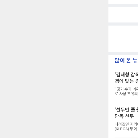
많이 본 
'김태형 감
경에 맞는 
"경기 수가 너
로 사상 초유의
하지 않았다. 
가 과연 지속 
는 아니다. 메
'선두인 줄
자만 놓고 보면
단독 선두
가 아니라 환경
염이 길어지고 
내려갔던 자리
(KLPGA) 
8000만 원)