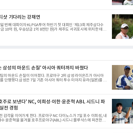
트(파72/6,767야드)에서 열리고 있다.7일 현재 2라운드 경기가 펼쳐
리가 12번 홀에서 경기하고 있다.
 티샷 기다리는 강채연
여덟 번째 대회이자 KLPGA투어 하반기 첫 대회인 ‘제13회 제주삼다수
금 10억 원, 우승상금 1억 8천만 원)가 제주도 서귀포시에 위치한 테디
트(파72/6,767야드)에서 열리고 있다.7일 현재 2라운드 경기가 펼쳐
연이 12번 홀에서 경기하고 있다.
는 삼성의 마운드 손질' 아시아 쿼터까지 바꿨다
팀의 마운드 손질이 이어졌다. 프로야구 2위 삼성 라이온즈가 아시아
를 단행했다.삼성은 7일 기존 아시아 쿼터 투수 미야지 유라(일본)를 한
BO)에 웨이버 공시 요청하고, 일본 출신 투수 미야모리 사토시를 올
간 이적료 포함 총 7만3천달러에 영입했다고 발표했다.미야모리의 경력
완인 그는 2022년 일본 프로야구 라쿠텐 골든이글스에 입단해 2025년까
경기 2승 3패 10홀드 1세이브 평균자책점 5.10을 기록했다. 올해는 2군
호주로 보낸다' NC, 이희성·이한·윤준혁 ABL 시드니 파
 알비렉스 소속으로 17경기에 등판해 5승 5패 평균자책점 4.36을 남
열하게 우승 경쟁을 하는 팀에서 뛰게
 실전 경험
 감각을 이어가게 한다. 프로야구 NC 다이노스가 7일 포수 이희성, 내
야수 윤준혁을 올겨울 호주프로야구(ABL) 시드니 블루삭스에 파견한다
선수는 11월 12일 호주로 출국해 ABL 정규리그 일정을 소화한 뒤 내년 2
NC는 비시즌 기간 유망주들에게 실전 경기 경험을 주기 위해 파견 프로