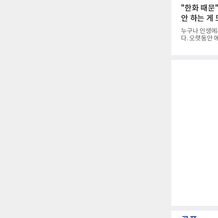
역 특성상 습
"한화 때문
매섭고 뜨거운
“날씨가 덥고
안 하는 게
누구나 인생에
다. 오랫동안 
를 찍는 일은 
어때? 거기는 
을 토로하며 
이자 진리는 명
포츠와의 인터뷰
랫동안 한 팀