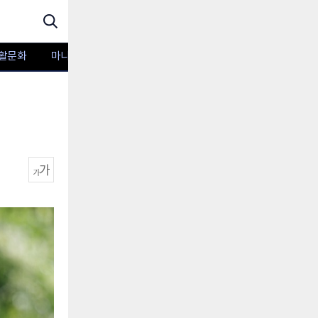
활문화
마니아TV
포토