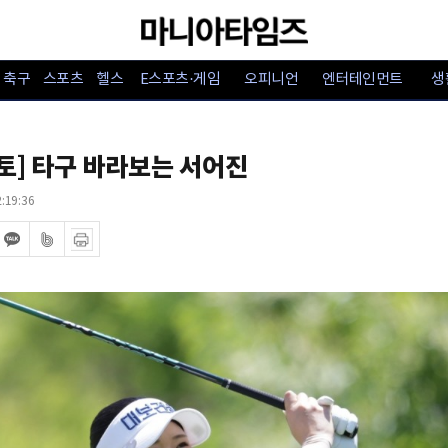
축구
스포츠
헬스
E스포츠·게임
오피니언
엔터테인먼트
생
토] 타구 바라보는 서어진
:19:36