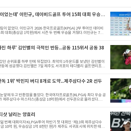
승이었는데' 이민규, 데이비드골프 투어 15회 대회 우승…
림이 없었다. 이민규가 2026 한국프로골프(KPGA) 2부 투어인 데이비
5회 대회(총상금 1억원)에서 시즌 두 번째 우승을 거뒀다.이민규는 7일
고 CC(파71)에서 열린 2라운드에서 버디만 8개를 잡아 8언더파 63타
 보기 없이 9언더파로 개인 18홀 최저타를 세웠던 그는 최종 합계 17언더
공동 2위 박태완과 안해천(이상 13언더파 129타)을 4타 차로 따돌렸다.
진 하루' 김민별의 극적인 반등...공동 115위서 공동 38
천만원이다.여정에는 성장이 담겼다. 2021년 KPGA 프로로 입회해 2부
온 이민규는 지난 5월 데이비드골프 투어 7회 대회에서 데뷔 첫 승을
갔던 순위표를 하루 만에 뒤집었다. 최악의 1라운드를 보냈던 김민별이
반등에 성공했다.김민별은 7일 제주도 서귀포의 테디밸리 골프앤리조트
열린 2026시즌 한국여자프로골프(KLPGA) 투어 제주삼다수 마스터스(총
) 2라운드에서 보기 없이 버디만 7개를 잡아 7언더파 65타를 쳤다. 중간
143타를 기록한 그는 전날 공동 115위에서 무려 77계단 뛰어오른 공동
독 1위' 박민지 버디 8개로 도약...제주삼다수 2R 선두
통과했다. 이번 대회 컷 기준은 1오버파 145타였다.전날과는 딴판이었다.
디 1개에 보기 5개, 더블보기 1개를 묶어 6오버파 78타로 공동 115위
탈락이 유력해 보였던 그였다.반전의 흐
눈앞에 두고 반환점을 돌았다. 한국여자프로골프(KLPGA) 최다 우승 공
지가 제주삼다수 마스터스(총상금 10억원)에서 선두권으로 올라섰다.통산
는 7일 제주 서귀포시 테디밸리 골프앤리조트(파72)에서 열린 2라운드
와 보기 1개를 묶어 7언더파 65타를 쳤다. 1라운드에서 71타로 공동 30
그는 8언더파 136타로 최정원, 문정민, 서어진, 신다인과 공동 2위에
 티샷 날리는 양효리
 단독 선두 강채연(9언더파 135타)과는 한 타 차다.걸린 것이 크다. 지난
행 MBN 여자 오픈에서 통산 20승을 채운 박민지는 이번 대회에서 우승
여덟 번째 대회이자 KLPGA투어 하반기 첫 대회인 ‘제13회 제주삼다수
 통산 최다 우승 단독 1위에 오른다.라
금 10억 원, 우승상금 1억 8천만 원)가 제주도 서귀포시에 위치한 테디