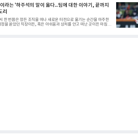
도가 높아 체감온도는 더 높게 느껴졌다.하지만 박예지는 폭염 만큼이나
"이라는 '하주석의 말이 옳다...팀에 대한 이야기, 끝까지
 경기력을 선보이며 첫 우승을 향한 발판을 마련했다.경기 후 박예지는
 습해 체력적으로 쉽지 않은 경기였지
 도리
서 한 번쯤은 정든 조직을 떠나 새로운 터전으로 옮기는 순간을 마주한
애정을 쏟았던 직장이든, 혹은 아쉬움과 상처를 안고 떠난 곳이든 마침표
늘 복잡한 감정을 동반한다. 그곳을 떠난 뒤 주위에서 묻는다. "지금 여기
어땠어?" 이때 쏟아지는 유혹은 달콤하다. 그동안 쌓였던 불만과 섭섭함
동조를 구하고 싶은 마음이 굴뚝같아진다. 하지만 사회생활의 오랜 격언
확하다. '전 회사 욕은 결국 누워서 침 뱉기'다. 최근 하주석의 MHN 스
는 이 평범한 진리를 가장 극적으로 보여주며 깊은 여운을 남겼다. 오
의 주전으로 헌신하다 새로운