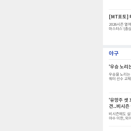
밸리 골프앤리조
지고 있다.양효
[MT포토]
2026시즌 열
마스터스’(총상
밸리 골프앤리조
지고 있다.강채
야구
'우승 노리
우승을 노리는 
쿼터 선수 교체
국야구위원회(K
시즌 남은 기
은 이렇다. 우
지 1군에서 69
'유망주 셋 
오이식스 니가타
겼다. 그는 치
견...비시즌
비시즌에도 실전
야수 이한, 외
고 밝혔다.세 
월 귀국한다. 