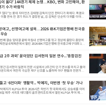
독이 옳다' 144경기 체제 논쟁…KBO, 변화 고민해야, 환
경기 수가 바람직
무 많다"는 롯데 자이언츠 김태형 감독이 던진 한마디가 화제다. 폭염으
 이틀 연속 전 경기 취소가 결정된 날, 김 감독은 단순히 더위를 이야기
우천, 폭염, 부상 등 변수가 늘어나는 현실에서 현재 팀당 144경기 체제
가능한지 질문을 던졌다.물론 144경기가 세계적으로 특별히 많은 숫자
이저리그는 팀당 162경기, 일본프로야구도 143~144경기를 치른다. 숫
중앙여고, 선명여고에 설욕…2026 IBK기업은행배 전국중
 KBO가 유난히 혹사 구조라고 말하기 어렵다.하지만 중요한 것은 숫자
 우승
이다. 한국의 여름은 달라지고 있다. 과거와 비교하기 어려울 정도로 폭
강해지고 있다. 여기에 장마, 이
 번째 결승 맞대결 끝에 마침내 선명여고를 꺾고 정상에 올랐다.중앙여
 제천실내체육관에서 열린 2026 IBK기업은행배 전국중고배구대회 18
승에서 선명여고를 세트스코어 3-1(13-25, 25-14, 25-17, 25-10)로
 차지했다.첫 세트를 13-25로 내주며 불안하게 출발한 중앙여고는 이
찾아 2세트부터 경기 주도권을 완전히 장악했다. 강한 서브와 탄탄한
급 2주 과외' 꼴이었던 김서현의 일본 연수...'종합검진
내리 세 세트를 따내며 짜릿한 역전승을 완성했다.이번 우승은 더욱 의
앙여고는 올해 3월 춘계연맹전과 5월 종별선수권대회 결승에서 모두 선
준우승에 머물렀다. 그러나 세 번째
영건 김서현이 일본의 전문 시설에서 2주간의 단기 연수를 마치고 돌아
 마운드에서 여전히 극심한 제구 난조를 노출하며 야구 팬들과 전문가들
뒷맛을 남기고 있다.출국 당시만 해도 선수의 고질적인 제구 문제를 해
될 것처럼 포장되었던 이번 연수는, 뚜껑을 열어보니 '제구력 5등급에
집게 과외를 붙여 1등급을 기대한 꼴'이었다는 냉정한 평가를 피하기 어
 뚫고 ‘6언더파’ 맹활약... 박예지, 이번엔 ‘첫 우승’ 가나
구에서 투수의 제구력은 오랜 시간 투구폼을 반복하며 몸에 새겨진 일종
 밸런스의 산물이다. 릴리스 포인트의 미세한 오차나 하체 활용의 불균
박예지가 KLPGA 투어 2026시즌 하반기 첫 대회에서도 상승세를 이어
천 번의 교정 훈련과 실전 피드
6일 제주 서귀포 테디밸리 골프앤리조트에서 열린 KLPGA 투어 제주삼
1라운드에서 보기 없이 버디만 6개를 잡아내며 6언더파 66타를 쳤다.
진, 신다인과 선두권을 형성했다.이날 경기가 열린 테디밸리 골프앤리
적 폭염을 피해가지 못했다. 대회장의 최고 기온은 35도에 달했다. 섬지