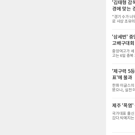
'김태형 감
경에 맞는 
"경기 수가 너
로 사상 초유의
하지 않았다. 
가 과연 지속 
는 아니다. 메
'삼세번' 
자만 놓고 보면
고배구대회
가 아니라 환경
염이 길어지고 
중앙여고가 세
고는 6일 충북
세 이하 여자부 결
물리치고 우승을
후 조직력을 되
'제구력 5등
수비를 앞세워 
표'에 불과
미가 컸다. 중
명여고에 패해 
한화 이글스의 
왔으나, 실전
사이에 씁쓸한 
결할 특효약이 
게 2주짜리 족
제주 '폭염'
렵게 됐다.야
의 근육 기억과
국가대표 출신 
형은 수백, 수
갔다.박예지는 
다수 마스터스 
박예지는 서어
조트 역시 전국