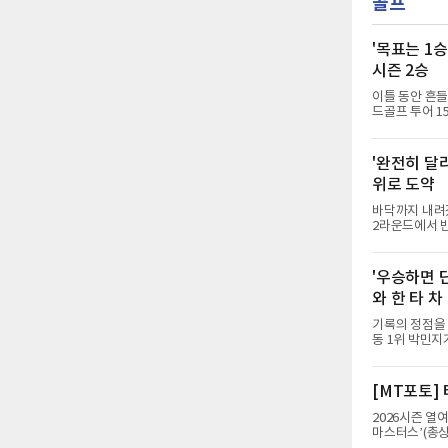
골프
'목표는 1
시즌 2승
이틀 동안 흔들
드골프 투어 1
충남 태안 솔라
를 쳤다. 전날
파 125타로, 
'완전히 달라
우승 상금은 2
위로 도약
투어에서 활약해
거뒀다.
바닥까지 내려
2라운드에서 
(파72)에서 
상금 10억 원
합계 1언더파 
'우승하면 단
38위로 컷을 
와 한 타 차
1라운드에서 버
에 머물러 컷 
기록의 정점을 
동 1위 박민
20승의 박민지
에서 버디 8개
위에 머물렀던 
[MT포토]
이름을 올렸다.
5월 sh수협은
2026시즌 열
하면 KLPGA
마스터스’(총상