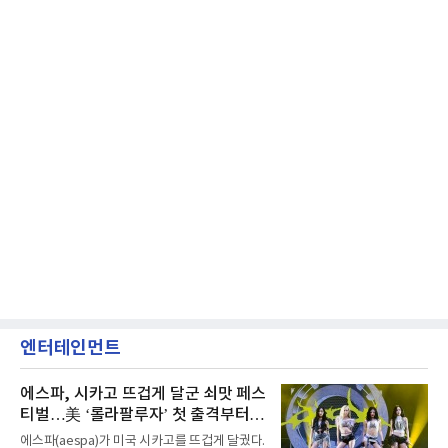
엔터테인먼트
에스파, 시카고 뜨겁게 달군 쇠맛 페스
티벌…美 ‘롤라팔루자’ 첫 출격부터
증명한 존재감
에스파(aespa)가 미국 시카고를 뜨겁게 달궜다.