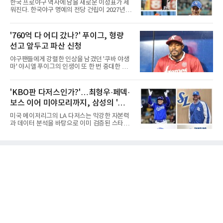
우·김응용을 둘러싼 논쟁
한국 프로야구 역사에 남을 새로운 이정표가 세
날 공동 4위에서 선두로 올라섰다. 공동 2위 그
워진다. 한국야구 명예의 전당 건립이 2027년으
룹(8언더파 136타)과는 한 타 차다.이 대회는 그
로 다가오면서 이제 야구계의 관심은 하나의 질
에게 특별하다. 2023년 정규투어에 데뷔한 강채
문으로 향하고 있다. "누가 한국 야구 최초의 명
연은 2024년 8월 이 대회에서 공동 2위로 주목
예의 전당 헌액자가 될 것인가?"현재 가장 많이
'760억 다 어디 갔나?' 푸이그, 형량
받았으나, 지난해 상금순위 75위에 그쳐 시드순
거론되는 후보군은 선동열, 최동원, 이승엽, 송
위전으로 밀렸고 본선에서도 78위에
선고 앞두고 파산 신청
진우, 그리고 김응용 감독이다. 한국 야구의 시
대별 상징성과 업적을 고려하면 충분히 설득력
야구팬들에게 강렬한 인상을 남겼던 '쿠바 야생
있는 이름들이다.선동열은 한국 야구가 배출한
마' 야시엘 푸이그의 인생이 또 한 번 중대한 갈
최고의 투수로 평가받는다. 해태 시절 통산 146
림길에 섰다. 메이저리그와 한국 프로야구에서
승과 평균자책점 1.20이라는 압도적인 기록을
거액을 벌었던 푸이그가 연방 사건 선고를 앞두
남겼고, 1980년대 후반 리그를 지배했다. 일본
고 파산보호를 신청했다.푸이그는 최근 미국 플
'KBO판 다저스인가?'…최형우·페덱·
프로야구에서도 성공하며 한국 선수의 해외 진
로리다 파산 법원에 챕터11 파산보호 신청을 냈
출 가능성을 보여준 상징적인 존
보스 이어 미야모리까지, 삼성의 '스펙
다. 챕터11은 기업이나 개인이 채권자들과 협의
를 통해 재정 구조를 재편할 수 있도록 돕는 제도
만렙' 승부수
미국 메이저리그의 LA 다저스는 막강한 자본력
다.미 매체들에 따르면 푸이그의 자산 규모는
과 데이터 분석을 바탕으로 이미 검증된 스타들
1000만~5000만 달러(약 146억~730억 원), 부
을 영입하는 대표적인 팀이다. 오타니 쇼헤이를
채는 100만~1000만 달러(약 14억~146억 원) 수
비롯해 메이저리그 정상급 선수들을 품으며 매
준으로 신고됐다. 다만 법원은 채권자 목록과 자
시즌 우승 후보로 평가받는 다저스의 행보는 늘
산 내역 등 일부 필수 자료가 빠졌다며 서류 미비
야구계의 관심을 끌었다. 가능성에 투자하기보
를 지적했다.관심이 쏠리는 이
다, 이미 무대에서 증명한 선수들을 통해 당장의
경쟁력을 끌어올린다는 점이다.최근 한국 프로
야구에서도 비슷한 방향성을 보여주는 팀이 있
다. 바로 삼성 라이온즈다. 삼성은 오프시즌 최형
우를 다시 품었다. 이는 단순한 베테랑 영입이 아
니라, 승부처에서 힘을 발휘할 수 있는 검증된
리더를 선택한 것이다.외국인 대체 투수 구성도
마찬가지다. 메이저리그