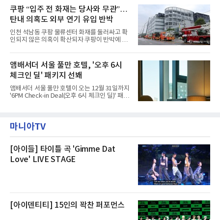
구성되어 있다.새 단장한 앰버드 시어터는 오페
주민을 대상으로 전문 출장 청소서비스 지원에
쿠팡 “입주 전 화재는 당사와 무관”…
라 극장을 모티브로 한 데코레이션으로 구성됐
나섬으로써 본격적인 지역사회 복구 작업이 시
다. 무대 공간 및 티켓 박스
탄내 의혹도 외부 연기 유입 반박
작된 것이다.대피소 주민 중심 청소 접수, 첫날
부터 2가구 지원 완료CFS는 신현초등학교, 신
인천 석남동 쿠팡 물류센터 화재를 둘러싸고 확
현북초등학교, 신현여자중학교 등 인천 서해구
인되지 않은 의혹이 확산되자 쿠팡이 반박에 나
관내 임시 대피소 3곳에서 체류해온 화재 피해
섰다. 화재 전 센터 내부에서 탄내가 났다는 주장
주민들을 대상으로 출장 청소업체 요청 접수를
에 대해서는 외부 화재 연기 유입이라고 설명했
시작했다. 현장에서 극심한 피해를 입은 지역 주
고, 2023년 같은 물류센터에서 발생한 화재에
앰배서더 서울 풀만 호텔, '오후 6시
민들의 호응 속에 CFS는 즉시 행동에 나섰다. 지
대해서도 쿠팡 입주 전 공사 과정에서 벌어진 일
난 28일 오후 전문 청소업체와
체크인 딜' 패키지 선봬
이라며 선을 그었다.쿠팡은 21일 인천 물류센터
내부에서 불이 타는 냄새가 났다는 의혹과 관련
앰배서더 서울 풀만 호텔이 오는 12월 31일까지
해 “사실무근”이라는 입장을 밝혔다.회사 측은
'6PM Check-in Deal(오후 6시 체크인 딜)' 패키
“인근에서 지난 15일 다른 회사에서 발생한 대
지를 선보인다.이번 패키지는 오후 6시 체크인
형 화재 연기가 인입돼 즉시 방재팀이 조사한 결
으로 여유로운 저녁 시간부터 호텔 스테이를 시
과 일산화탄소가 미검출됐고, 내부 문제가 아닌
작할 수 있도록 준비됐다.앰배서더 서울 풀만 호
것으로 확인됐다”고 설명했다.이어 “정확한 화
마니아TV
텔 측은 “퇴근 후 또는 주말 도심 속에서 짧지만
재 원인은 추후 조사될
온전한 휴식을 원하는 고객들에게 특별한 경험
을 제공한다”고 밝혔다.패키지는 디럭스와 이그
제큐티브 두 가지 타입으로 구성된다. 디럭스 패
[아이들] 타이틀 곡 'Gimme Dat
키지는 객실 1박(룸 온리)으로 심플한 호캉스를
Love' LIVE STAGE
즐길 수 있으며, 이그제큐티브 패키지는 객실 1
박과 함께 클럽 앰배서더 라운지 2인 이용, 웰니
스 센터 사우나 2인 이용 혜택이 포함된다.특히
클럽 앰배서더 라운지
[아이덴티티] 15인의 꽉찬 퍼포먼스