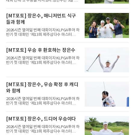
대회 만에 첫 우승을 차지했다.장은수는 9일 제
주도 서귀포시 테디밸리 골프앤리조트(파72)에
서 열린 제주삼다수 마스터스(총상금 10억원)
최종 4라운드에서 보기 없이 버디 3개를 잡아 합
[MT포토] 장은수, 매니저먼트 식구
계 14언더파 274타를 기록했다. 13언더파 275
들과 함께
타 공동 2위 강채연, 문정민을 1타 차로 제치고
우승 상금 1억8천만원을 받았다.2017년 신인왕
2026시즌 열여덟 번째 대회이자 KLPGA투어 하
출신인 그는 상비군과 국가대표를 거쳤지만
반기 첫 대회인 ‘제13회 제주삼다수 마스터
2020시즌 이후 세 차례 정규투어 출전권을 잃고
스’(총상금 10억 원, 우승상금 1억 8천만 원)가
드림투어를 병행했다.1타 뒤진 공동 2위로 출발
제주도 서귀포시에 위치한 테디밸리 골프앤리조
한 장은수는 15번 홀까지 강채연과 동타를 이루
트(파72/6,767야드)에서 열리고 있다.9일 현재
[MT포토] 우승 후 환호하는 장은수
다 16번 홀(파4)에서 두 번째 샷을 홀 3ｍ에 붙여
최종라운드 경기가 펼쳐지고 있다.장은수가 18
버디를 잡고 단독 선두에 나섰다
번 홀에서 진행된 시상식에서 포즈를 취하고 있
2026시즌 열여덟 번째 대회이자 KLPGA투어 하
다.
반기 첫 대회인 ‘제13회 제주삼다수 마스터
스’(총상금 10억 원, 우승상금 1억 8천만 원)가
제주도 서귀포시에 위치한 테디밸리 골프앤리조
트(파72/6,767야드)에서 열리고 있다.9일 현재
최종라운드 경기가 펼쳐지고 있다.장은수가 18
[MT포토] 장은수, 우승 확정 후 캐디
번 홀에서 진행된 시상식에서 포즈를 취하고 있
다.
와 함께
2026시즌 열여덟 번째 대회이자 KLPGA투어 하
반기 첫 대회인 ‘제13회 제주삼다수 마스터
스’(총상금 10억 원, 우승상금 1억 8천만 원)가
제주도 서귀포시에 위치한 테디밸리 골프앤리조
트(파72/6,767야드)에서 열리고 있다.9일 현재
[MT포토] 장은수, 드디어 우승이다
최종라운드 경기가 펼쳐지고 있다.장은수가 18
번 홀에서 진행된 시상식에서 포즈를 취하고 있
2026시즌 열여덟 번째 대회이자 KLPGA투어 하
다.
반기 첫 대회인 ‘제13회 제주삼다수 마스터