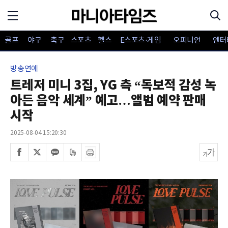
골프
야구
축구
스포츠
헬스
E스포츠·게임
오피니언
엔터
방송연예
트레저 미니 3집, YG 측 “독보적 감성 녹
아든 음악 세계” 예고…앨범 예약 판매
시작
2025-08-04 15:20:30