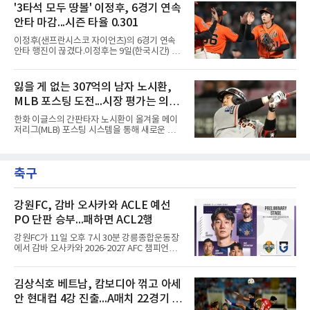
가 소환되면서 벌써부터 팬들의 이목이 집중되
'3타석 모두 땅볼' 이정후, 6경기 연속
인트루이스에서 데뷔해 이듬해 마이애미로 이적
는 양상이다.다만 이번 협상은 과거 김현수 케이
한 그는 2022년 리그 최다 228⅔이닝
안타 마감...시즌 타율 0.301
스와는 판이하게 다른 환경 속에서 전개될 것으
로 보인다. 선수 측과 구단 간의 시각 차이가 팽
이정후(샌프란시스코 자이언츠)의 6경기 연속
팽히 맞서며 내부 협상 과정은 극심한 진통을 겪
안타 행진이 끊겼다.이정후는 9일(한국시간) 미
을 가능성이 크지만, 시장 외부에서 불어오는 변
국 샌프란시스코 오라클 파크에서 열린 MLB 디
수는 제한적일 것이라는 분석이 지배적이다.홍
트로이트 타이거스와의 홈경기에 2번 타자 우익
창기는 지난 2025년 불의의 무릎 부상으로 전력
수로 출전해 3타수 무안타에 그쳤다. 시즌 타율
잃을 게 없는 307억의 남자 노시환,
에서 이탈하는 아픔을 겪었고, 이어진 2026시즌
은 0.301로 하락했다. 1회와 4회 유격수 땅볼, 7
초중반에도 실전 감각 회복
MLB 포스팅 도전...시장 평가는 의외
회 2루수 땅볼로 물러났고 9회초 대수비와 교체
됐다.샌프란시스코는 팀 전체가 2안타에 묶인
일 수 있어
한화 이글스의 간판타자 노시환이 올겨울 메이
데다 7회 6실점이 겹쳐 0-8로 졌다.샌디에이고
저리그(MLB) 포스팅 시스템을 통해 새로운 도전
파드리스 송성문은 휴스턴 애스트로스와의 홈경
에 나선다.노시환은 11년 총액 307억 원이라는
기에 결장했다. 샌디에이고는 3-2로 이겼다.
KBO리그 사상 초유의 비FA 다년 계약을 체결하
면서 동시에 해외 진출 가능성을 열어두는 조항
축구
을 포함했다. 국내에서 이미 최고 수준의 대우와
확실한 입지를 확보한 만큼, 이번 메이저리그 도
전은 생존을 건 승부수가 아니다.오히려 잃을 것
이 없는 도전에 가깝다. 노시환은 이미 KBO리그
강원FC, 감바 오사카와 ACLE 예선
에서 연평균 약 28억 원에 달하는 대형 계약과
PO 단판 승부...패하면 ACL2행
한화의 프랜차이즈 스타라는 지위를 얻었다. 만
약 MLB 구단들의 평가가 기대에 미치지 못하더
강원FC가 11일 오후 7시 30분 강릉종합운동장
라도 돌아올 곳이 확실하다.그렇다고 포스팅 도
에서 감바 오사카와 2026-2027 AFC 챔피언스
전의 의미가 작아지는 것은 아
리그 엘리트(ACLE) 예선 플레이오프를 치른다.
승자는 ACLE 본선에 오르고 패자는 2부 격 대회
인 AFC 챔피언스리그2(ACL2)로 향한다. 강원은
김상식호 베트남, 캄보디아 꺾고 아세
2024시즌 K리그1 준우승 자격으로 나선 지난 시
안 현대컵 4강 진출...A매치 22경기 무
즌 ACLE에서 창단 첫 아시아 무대를 경험하며