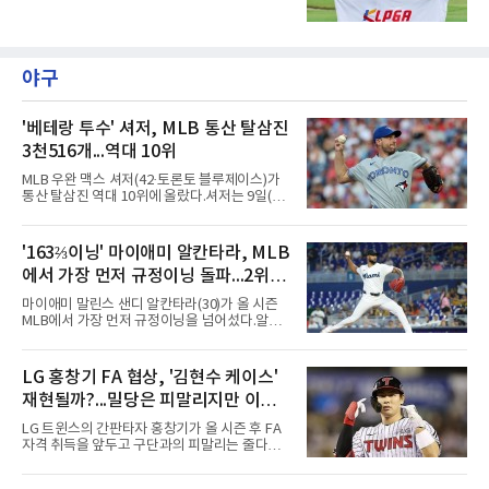
스’(총상금 10억 원, 우승상금 1억 8천만 원)가
제주도 서귀포시에 위치한 테디밸리 골프앤리조
트(파72/6,767야드)에서 열리고 있다.9일 현재
최종라운드 경기가 펼쳐지고 있다.장은수가 18
번 홀에서 진행된 시상식에서 포즈를 취하고 있
야구
다.
'베테랑 투수' 셔저, MLB 통산 탈삼진
3천516개...역대 10위
MLB 우완 맥스 셔저(42·토론토 블루제이스)가
통산 탈삼진 역대 10위에 올랐다.셔저는 9일(한
국시간) 미국 필라델피아 시티즌스뱅크파크에
서 열린 필라델피아 필리스와의 원정 경기에 선
발 등판해 5⅓이닝 4탈삼진을 기록, 통산 3천
'163⅔이닝' 마이애미 알칸타라, MLB
516개를 쌓아 월터 존슨(3천515개)을 1개 차로
에서 가장 먼저 규정이닝 돌파...2위와
제쳤다.이 부문 1위는 놀런 라이언(5천714개)이
며 랜디 존슨(4천875개), 로저 클레먼스(4천672
14이닝 차
마이애미 말린스 샌디 알칸타라(30)가 올 시즌
개), 스티브 칼턴(4천136개)이 뒤를 잇는다.현역
MLB에서 가장 먼저 규정이닝을 넘어섰다.알칸
중에서는 올 시즌 후 은퇴하는 통산 8위 저스틴
타라는 9일(한국시간) 미국 마이애미 론디포파
벌랜더(디트로이트 타이거스·266승·3천554탈
크에서 열린 로스앤젤레스 에인절스전에 선발
삼진)에 이어 222승의 셔저가 다승과 탈삼진 모
등판해 7이닝 3피안타 무실점을 기록, 7-0 승리
LG 홍창기 FA 협상, '김현수 케이스'
두 2위다. 올해 토론토와 1년 300만 달러에 재계
를 이끌며 시즌 13승(6패)을 올렸다. 평균자책점
약한 그는 9위 게일로드 페리(3
재현될까?...밀당은 피말리지만 이적
은 3.52로 떨어졌고, 3회를 마쳤을 때 통산 1천
226이닝을 기록해 리키 놀라스코의 구단 최다
가능성은 낮아
LG 트윈스의 간판타자 홍창기가 올 시즌 후 FA
이닝(1천225⅔이닝)을 경신했다.시즌 소화 이닝
자격 취득을 앞두고 구단과의 피말리는 줄다리
은 163⅔이닝으로 규정이닝 162이닝을 통과했
기를 예고하고 있다. 과거 팀의 핵심 자원이었던
다. 이닝 2위 크리스토페르 산체스(필라델피아
김현수가 FA 시장에서 이적했던 충격적인 선례
필리스·149⅔이닝)보다 14이닝 많다.2017년 세