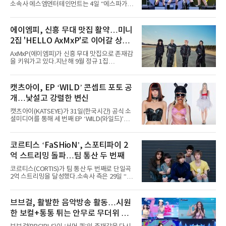
소속사 에스엠엔터테인먼트는 4일 “에스파가
지난 2일(현지 시간) 미국 시카고 그랜트 파크에
서 열린 ‘롤라팔루자 시카고’(Lollapalooza
Chicago)의 알리안츠 스테이지에 올랐다”며
에이엠피, 신흥 무대 맛집 활약…미니
“총 14곡으로 구성된 세트리스트를 선사, 데뷔 7
2집 'HELLO AxMxP'로 이어갈 상승
년 차다운 노련한 무대 매너와 파워풀한 에너지
로 현장의 분위기를 압도했다”고 밝혔다.1991
세
AxMxP(에이엠피)가 신흥 무대 맛집으로 존재감
년 시작된 ‘롤라팔루자’는 8개 스테이지, 170여
을 키워가고 있다.지난해 9월 정규 1집
팀의 아티스트와 40만 명 이상의 관객이 운집하
'AxMxP'를 발매하며 가요계에 정식 출격한
는 북미 최대 규모의 페스티벌이다.올해 ‘롤라팔
AxMxP는 데뷔 전부터 버스킹과 각종 페스티벌,
루자 시카고’에는 에스파 외에도 제니, 아이들,
공연 무대에 오르며 실전 경험을 쌓아왔다.이들
캣츠아이, EP ‘WILD’ 콘셉트 포토 공
코르티스 등 K팝 스타들이 출연진 명단에 이름
은 소속사 패밀리 콘서트를 비롯해 '뷰티풀 민트
을 올렸다.이날 에스파는
개…낯설고 강렬한 변신
라이프 2025', '2025 부산국제록페스티벌' 등 대
형 무대에 잇달아 출연해 당찬 에너지와 풋풋한
캣츠아이(KATSEYE)가 31일(한국시간) 공식 소
매력으로 음악팬들의 눈도장을 찍었다.이후
셜미디어를 통해 세 번째 EP ‘WILD(와일드)’의
AxMxP는 '카운트다운 판타지 2025-2026',
콘셉트 포토와 트랙리스트를 공개했다.‘Wild
'PEAKBOX 2025 vol.2 : 사랑·청춘·행복', '2025
heart(와일드 하트)’라는 제목이 붙은 콘셉트 포
Someday Christmas - 부산' 등 무대를 통해 안
토에는 멤버들의 본능적이고 야성적인 면모가
코르티스 ‘FaSHioN’, 스포티파이 2
정적인 실력을 입증했고, 올해 '2026 어썸뮤직
강렬하게 담겼다. 짙은 아이섀도와 푸른빛·금빛·
페스티벌', '뷰티풀 민트 라이프 2026', '2026
억 스트리밍 돌파…팀 통산 두 번째
붉은빛의 컬러 렌즈가 비현실적인 분위기를 자
아내고, 여러 원색이 불규칙하게 뒤섞인 멀티컬
코르티스(CORTIS)가 팀 통산 두 번째로 단일곡
러 헤어와 과감한 블루·블랙 립 메이크업이 낯설
2억 스트리밍을 달성했다.소속사 측은 29일 “코
고도 매혹적인 비주얼을 완성했다.스타일링 역
르티스의 데뷔 앨범 수록곡 ‘FaSHioN’이 글로
시 파격적이다. 스터드와 망사, 코르셋, 풍성한
벌 오디오·음원 스트리밍 플랫폼 스포티파이에
레이스 등 언뜻 어울리지 않을 듯한 소재와 실루
서 27일 자로 누적 재생 수 2억 회를 돌파했
브브걸, 활발한 음악방송 활동…시원
엣을 거침없이 결합했다. 멤버들은 각기 다른 개
다”고 밝혔다.곡이 발표된 지 약 10개월 만이다.
성을 살린 스타일링을 선
한 보컬+통통 튀는 안무로 무더위 사
팀의 첫 번째 2억 스트리밍 곡은 동일 음반에 수
록된 ‘GO!’다. 이 노래는 공개 약 9개월 만인 지
냥