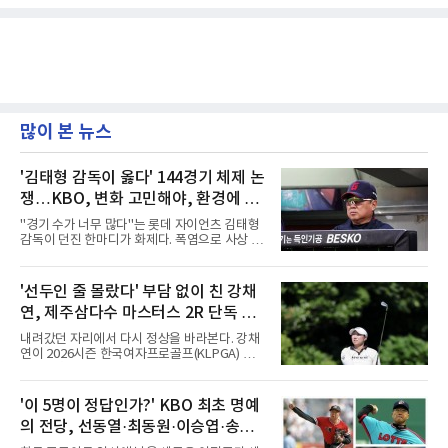
많이 본 뉴스
'김태형 감독이 옳다' 144경기 체제 논
쟁…KBO, 변화 고민해야, 환경에 맞
는 경기 수가 바람직
"경기 수가 너무 많다"는 롯데 자이언츠 김태형
감독이 던진 한마디가 화제다. 폭염으로 사상 초
유의 이틀 연속 전 경기 취소가 결정된 날, 김 감
독은 단순히 더위를 이야기하지 않았다. 우천,
폭염, 부상 등 변수가 늘어나는 현실에서 현재
'선두인 줄 몰랐다' 부담 없이 친 강채
팀당 144경기 체제가 과연 지속 가능한지 질문
연, 제주삼다수 마스터스 2R 단독 선
을 던졌다.물론 144경기가 세계적으로 특별히
많은 숫자는 아니다. 메이저리그는 팀당 162경
두
내려갔던 자리에서 다시 정상을 바라본다. 강채
기, 일본프로야구도 143~144경기를 치른다. 숫
연이 2026시즌 한국여자프로골프(KLPGA) 투어
자만 놓고 보면 KBO가 유난히 혹사 구조라고 말
하반기 첫 대회 제주삼다수 마스터스(총상금 10
하기 어렵다.하지만 중요한 것은 숫자가 아니라
억 원, 우승상금 1억8000만 원) 2라운드에서 단
환경이다. 한국의 여름은 달라지고 있다. 과거와
독 선두로 도약했다.강채연은 7일 제주도 서귀
'이 5명이 정답인가?' KBO 최초 명예
비교하기 어려울 정도로 폭염이 길어지고 강해
포의 테디밸리 골프앤리조트(파72)에서 열린 2
지고 있다. 여기에 장마, 이
의 전당, 선동열·최동원·이승엽·송진
라운드에서 버디 5개와 보기 1개를 묶어 4언더
파 68타를 쳤다. 중간합계 9언더파 135타로 전