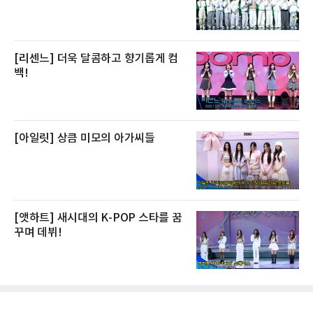
[리센느] 더욱 달콤하고 향기롭게 컴
백!
[아일릿] 상큼 미모의 아가씨들
[앳하트] 새시대의 K-POP 스타를 꿈
꾸며 데뷔!