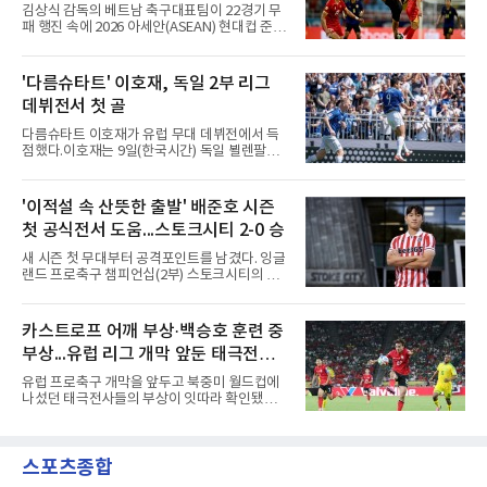
16강에 진출했고, 2025시즌 리그 5위로 이번 출
패 질주
김상식 감독의 베트남 축구대표팀이 22경기 무
전권을 얻었다.감바 오사카는 2025-2026시즌
패 행진 속에 2026 아세안(ASEAN) 현대컵 준결
ACL2 결승에서 크리스티아누 호날두의 소속팀
승에 올랐다.베트남은 7일(한국시간) 하노이 미
알나스르를 2-0으로 꺾은 우승팀이다. 지난 7일
딘 국립경기장에서 열린 캄보디아와의 조별리그
J리그 개막전에서 우라와 레즈를 4-3으로 이겨
A조 4차전에서 응우옌 딘 박의 2골과 상대 자책
'다름슈타트' 이호재, 독일 2부 리그
기세도 좋다.최근 리그 2연패로 상승세가 끊긴
골을 묶어 3-1로 이겼다. 3승 1무 승점 10으로
강원은 이번 승리로 반등을 노린다. 김대
데뷔전서 첫 골
싱가포르(승점 8)를 제치고 조 1위를 차지했고,
A매치 연속 무패는 22경기(19승 3무)로 늘렸다.
다름슈타트 이호재가 유럽 무대 데뷔전에서 득
종전 자국 기록은 18경기였다.2년마다 열리는
점했다.이호재는 9일(한국시간) 독일 뵐렌팔토
현대컵은 '동남아의 월드컵'으로 불리며, 스즈키
어 경기장에서 열린 홀슈타인 킬과의 2026-
컵·미쓰비시컵을 거쳐 30주년을 맞아 타이틀 스
2027시즌 2.분데스리가(2부) 개막전에서 0-2로
폰서가 바뀌었다. 2024년 우승팀 베트남은 2연
뒤진 후반 추격골을 넣었다. 후반 15분 핀 라켄
'이적설 속 산뜻한 출발' 배준호 시즌
패와 통산 4번째 우승을 노린다.준결승 상대 말
마허와 교체 투입된 그는 후반 31분 페널티지역
레이시아는 8일 필리핀을 1-0
첫 공식전서 도움...스토크시티 2-0 승
오른쪽에서 카이 클레피시의 패스를 받아 오른
발 슈팅으로 마무리했다.다름슈타트는 후반 41
새 시즌 첫 무대부터 공격포인트를 남겼다. 잉글
분 알렉산다르 부코티치의 동점골로 승점 1을
랜드 프로축구 챔피언십(2부) 스토크시티의 배
챙겼다. 홀슈타인 킬은 전반 8분 기예르모 발지,
준호가 시즌 첫 공식전에서 도움을 올렸다.배준
전반 42분 필 하레스의 골로 앞섰으나 2-2 무승
호는 9일(한국시간) 영국 스토크온트렌트의 베
부에 그쳤다.2000년생 이호재는 191㎝ 신장을
트365 스타디움에서 열린 올덤 애슬레틱(4부)과
카스트로프 어깨 부상·백승호 훈련 중
활용한 제공권과 문전 슈팅이 강점인 정통 스트
의 2026-2027시즌 잉글랜드 풋볼리그컵(EFL
라이커로, K리그1 포항 스틸러스에서
부상...유럽 리그 개막 앞둔 태극전사
컵) 1라운드에서 팀의 2-0 승리에 쐐기를 박는
골을 도왔다.투입 직후 결정적인 장면을 만들었
악재
유럽 프로축구 개막을 앞두고 북중미 월드컵에
다. 1-0으로 앞서던 후반 21분 그라운드를 밟은
나섰던 태극전사들의 부상이 잇따라 확인됐다.
그는 후반 37분 상대 수비 라인 사이를 찌르는
독일 분데스리가 보루시아 묀헨글라트바흐는 8
전진 패스를 건넸고, 이를 받은 로베르트 보제니
일(한국시간) 옌스 카스트로프가 6일 아마추어
크가 단독 드리블 끝에 오른발 슈팅으로 골망을
팀 로타흐-에게른과의 친선경기에서 어깨를 다
흔들었다.시점도 좋았다. 프랑스 올랭피크 리옹
스포츠종합
쳐 당분간 출전이 어렵다고 밝혔다. 그는 후반 교
이적설이 도는 배준호는 시즌 첫
체 투입돼 두 골을 넣었으나 후반 22분 부상으로