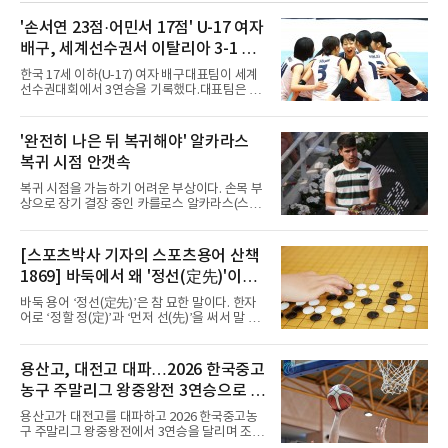
물러났다.독일인 아버지와 한국인 어머니 사이
에서 태어난 카스트로프는 측면 미드필더와 측
'손서연 23점·어민서 17점' U-17 여자
면 수비가 가능한 자원으로, 월드컵 남아프리카
배구, 세계선수권서 이탈리아 3-1 완
공화국과의 조별리그 3차전에 출전했다. 해외
파...조별리그 3연승
출생 혼혈 선수의 한국 남자 대표팀 월드컵 출전
한국 17세 이하(U-17) 여자 배구대표팀이 세계
은 그가 처음이다. 묀헨글라트바흐는 23일 DFB
선수권대회에서 3연승을 기록했다.대표팀은 9
포칼 1라운드, 29일 라이프치히
일(한국시간) 칠레 로스안데스에서 열린 2026
FIVB U-17 여자 세계선수권대회 조별리그 D조
3차전에서 이탈리아를 3-1(25-14 25-19 13-25
'완전히 나은 뒤 복귀해야' 알카라스
25-20)로 꺾었다. 푸에르토리코, 대만에 이은 3
복귀 시점 안갯속
연승으로 승점 9를 쌓아 조 1위에 올랐다. 24개
팀이 6개 팀씩 4개 조로 나뉘어 조별리그를 치르
복귀 시점을 가늠하기 어려운 부상이다. 손목 부
며 각 조 상위 4개 팀이 16강에 진출한다.지난해
상으로 장기 결장 중인 카를로스 알카라스(스페
U-16 아시아선수권 우승으로 처음 이 대회에 나
인)가 올해 마지막 메이저 US오픈에 나설 수 있
선 대표팀은 3경기 연속 한 세트만 내줬다. 이날
을지 관심이 쏠린다.얀니크 신네르(이탈리아)와
도 1, 2세트를 잡은 뒤 3세트를 내줬으나 4세트
정상을 다투던 알카라스는 지난 4월 바르셀로나
[스포츠박사 기자의 스포츠용어 산책
종반 점수 차를 벌려 승점 3을 챙겼다.블로킹은
오픈 이후 넉 달째 남자프로테니스(ATP) 투어 경
7-16으로 밀렸지만 한국보다
1869] 바둑에서 왜 '정선(定先)'이라
기에 나서지 못하고 있다. 9일 영국 BBC 등에 따
르면 그는 손목 힘줄을 감싸는 활막에 염증이 생
말할까
바둑 용어 ‘정선(定先)’은 참 묘한 말이다. 한자
기는 건초염을 앓고 있다.이 부상이 까다로운 이
어로 ‘정할 정(定)’과 ‘먼저 선(先)’을 써서 말 그
유가 있다. 반복적으로 라켓을 쥐고 휘두르는 동
대로 풀면 ‘먼저 두는 것을 정한다’는 뜻이다. 흑
작 탓에 테니스 선수에게 흔한 부상이지만, 가벼
이 먼저 두되 백에게 덤을 주지 않는 방식이다.
우면 몇 주 안에 낫는 반면 심하면 수술과 함께
요즘 프로기사들의 대국은 대부분 ‘호선(互
용산고, 대전고 대파…2026 한국중고
최장 1년의 회복이 필요하다. 알카라스는 수술
先)’으로 치러지고, 백에게 6집 반 또는 7집 반의
은 받지 않았다. 라켓
농구 주말리그 왕중왕전 3연승으로 조
덤을 주는 것이 일반적이다. (본 코너 1868회 ‘바
둑에서 왜 ‘호선(互先)’이라 말할까‘ 참조) 반면
1위 16강 진출
용산고가 대전고를 대파하고 2026 한국중고농
정선에서는 흑이 먼저 두는 대신 덤이 없다. 한국
구 주말리그 왕중왕전에서 3연승을 달리며 조 1
기원 역시 기력 차이를 표시하는 기준에서 정선
위로 16강에 진출했다.용산고는 8일 전남 해남