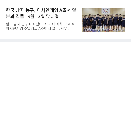
을 하나의 기준으로 삼고 있다.과거 일본 바둑의
우슬체육관에서 열린 대회 남고부 B조 예선 3차
치수제에서는 실력 차이에 따라 정선(定先), 선
전에서 대전고를 상대로 주전 선수들의 고른 활
한국 남자 농구, 아시안게임 A조서 일
상선(先相先), 선이선(先二先) 등 여러 단계가
약을 앞세워 108-33으로 대승을 거뒀다.용산고
본과 격돌...9월 13일 맞대결
는 배대범이 22점, 김민기가 19점, 이승민이 13
점을 올리며 공격을 이끌었다. 경기 초반부터 주
한국 남자 농구 대표팀이 2026 아이치·나고야
도권을 잡은 용산고는 일찌감치 승기를 굳히며
아시안게임 조별리그 A조에서 일본, 사우디아라
대전고에 큰 점수 차 승리를 거뒀다.이로써 용산
비아, 인도네시아와 경쟁한다.대회 조직위원회
고는 예선 3경기를 모두 승리하며 B조 1위로 16
가 8일 발표한 일정에 따르면 한국은 9월 10일
강에 진출했다. 용산고는 16강에서 배재고와 맞
사우디, 11일 인도네시아, 13일 일본과 차례로
붙는다.C조에서는 양정고가 충주고를 82-35로
맞붙는다. FIBA 랭킹은 일본 22위, 한국 57위, 사
크게 꺾고 16강 진출을 확정했다
우디 65위, 인도네시아 94위로, 랭킹과 홈 이점
을 모두 갖춘 일본이 최대 변수다.니콜라이스 마
줄스(라트비아) 감독이 이끄는 대표팀은 지난달
6일 FIBA 월드컵 예선 1라운드 6차전에서 일본
을 2점 차로 꺾었다. 오는 15·16일 도쿄에서 일
본과 평가전도 예정돼 실전 점검이 가능하다.
NBA에 도전 중인 이현중을 앞세운 대표팀의 목
표는 우승이다.조별리그는 12