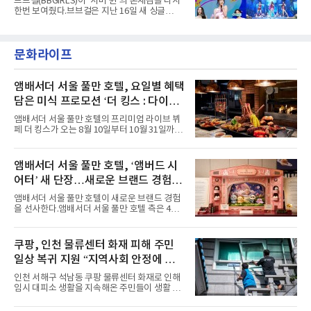
브브걸(BBGIRLS)이 ‘서머 퀸’의 존재감을 다시
난달 26일 자에 2억 고지를 밟았다. 이는 최근 5
한번 보여줬다.브브걸은 지난 16일 새 싱글
년 내 데뷔한 보이그룹의 곡 중 최단기 2억 달성
'BODY WAVE'(바디 웨이브)를 발매하고 각종 음
이며 ‘FaSHioN’이 그 다음이다.코르티스는 평
악방송에 출연했다.브브걸은 컴백 이후 Mnet
소 관심이 많은 ‘패션’을 소재로 곡을 공동 창작
'엠카운트다운'을 시작으로 KBS2 '뮤직뱅크',
했다. “내 티, 5 bucks 바지는, 만원” 등 멤버들
문화라이프
MBC '쇼! 음악중심', SBS '인기가요' 등 주요 음
의 라이프 스타일
악방송 무대에 올라 화려한 퍼포먼스를 펼쳤다.
시원한 에너지와 안정적인 라이브, 통통 튀는 매
력을 앞세워 매 무대 색다른 볼거리를 선사했다.
앰배서더 서울 풀만 호텔, 요일별 혜택
특히 화사한 파스텔 톤의 비치웨어부터 청량한
담은 미식 프로모션 ‘더 킹스 : 다이닝
마린룩, 햇살 아래 반짝이는 물결을 연상시키는
프리빌리지즈’ 선봬
스커트, 강렬한 붉은 계열의 스타일링까지 각기
앰배서더 서울 풀만 호텔의 프리미엄 라이브 뷔
다른 매력을 선보였다. 브브걸은 다채로운 여름
페 더 킹스가 오는 8월 10일부터 10월 31일까지
패션을 완벽하게 소화하며 보
특별 프로모션 ‘더 킹스 : 다이닝 프리빌리지
즈’를 선보인다.앰배서더 서울 풀만 호텔 측은
“요일마다 다른 즐거움과 한층 깊어진 미식의 여
앰배서더 서울 풀만 호텔, ‘앰버드 시
유를 경험할 수 있도록 기획했다”고 밝혔다.먼저
어터’ 새 단장…새로운 브랜드 경험 선
월요일과 화요일에는 한 주의 문을 여는 여유로
운 식사를 테마로 다양한 혜택이 마련된다. 런치
사
앰배서더 서울 풀만 호텔이 새로운 브랜드 경험
이용 시 성인 5인 이상 사전 예약 고객에게 성인
을 선사한다.앰배서더 서울 풀만 호텔 측은 4일
1인 무료 혜택을 제공하며, 디너 이용 시에는 성
“호텔 공식 마스코트 앰버드(Ambird)의 새로운
인 2인 이상 사전 예약 고객에게 소인 1인 무료
이야기를 담은 인형 극장 콘셉트의 공간 ‘앰버드
혜택을 제공한다.수요일 런치에는 사전 예약한
시어터(Ambird Theater)’를 새롭게 선보인
쿠팡, 인천 물류센터 화재 피해 주민
유료 회원 고객을 대상으로 5% 추가 할인 또는
다”고 밝혔다.앰배서더 서울 풀만 호텔은 로비
바우처 1매 추가
일상 복귀 지원 “지역사회 안정에 총
한편에 마련된 앰버드 존을 통해 앰버드의 세계
관을 소개해왔다. 앰버드 존은 앰버드가 우주여
력”
인천 서해구 석남동 쿠팡 물류센터 화재로 인해
행 중 수집한 다양한 굿즈를 전시한 '앰버드 플래
임시 대피소 생활을 지속해온 주민들이 생활 터
닛(Ambird Planet)과 계절별 플라워 연출로 사
전으로 돌아갈 수 있는 계기가 마련됐다. 쿠팡풀
랑받아온 ‘앰버드 가든(Ambird Garden)’으로
필먼트서비스(CFS)가 지난 28일부터 화재 피해