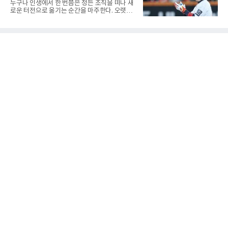
게 도리
누구나 인생에서 한 번쯤은 정든 조직을 떠나 새
기대한 꼴'이었다는 냉정한 평가를 피하기 어렵
로운 터전으로 옮기는 순간을 마주한다. 오랫동
게 됐다.야구에서 투수의 제구력은 오랜 시간 투
안 애정을 쏟았던 직장이든, 혹은 아쉬움과 상처
구폼을 반복하며 몸에 새겨진 일종의 근육 기억
를 안고 떠난 곳이든 마침표를 찍는 일은 늘 복잡
과 밸런스의 산물이다. 릴리스 포인트의 미세한
한 감정을 동반한다. 그곳을 떠난 뒤 주위에서 묻
오차나 하체 활용의 불균형은 수백, 수천 번의
는다. "지금 여기 어때? 거기는 어땠어?" 이때 쏟
교정 훈련과 실전 피드
아지는 유혹은 달콤하다. 그동안 쌓였던 불만과
섭섭함을 토로하며 동조를 구하고 싶은 마음이
굴뚝같아진다. 하지만 사회생활의 오랜 격언이
자 진리는 명확하다. '전 회사 욕은 결국 누워서
침 뱉기'다. 최근 하주석의 MHN 스포츠와의 인
터뷰는 이 평범한 진리를 가장 극적으로 보여주
며 깊은 여운을 남겼다. 오랫동안 한 팀의 주전으
로 헌신하다 새로운