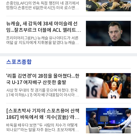
정상에 올랐다. 2024년에는 17세 이하(U-17) 대
손흥민(LAFC)의 연속 득점 행진이 네 경기에서
표팀 훈련에도 소집됐다.김슬기는 입단하게 돼
멈췄다.손흥민은 6일(한국시간) 미국 로스앤젤
기쁘고 영광이라며 프로 무대에서도 성장해 팀
레스 BMO 스타디움에서 열린 2026시즌 리그스
에 꼭 필요한 선수가 되겠다고 각오를 밝혔다.
컵 리그 페이즈 1차전 치바스 과달라하라(멕시
코)전에 선발 출전했으나 공격포인트 없이 후반
뉴캐슬, 새 감독에 38세 야이슬레 선
41분 타일러 보이드와 교체됐다. 이날 골을 넣었
임...잘츠부르크 더블에 ACL 엘리트 2
다면 공식전 5경기 연속 득점이었다. 다만 메이
저리그사커(MLS)에서 이어온 4경기 연속골 기
연패 경력
프리미어리그(EPL) 뉴캐슬 유나이티드가 서른
록은 유지된다.경기는 팽팽했다. 전반 38분 다비
여덟 살 지도자에게 지휘봉을 맡겼다.뉴캐슬은
드 마르티네스의 땅볼 크로스를 드니 부앙가가
6일(현지시간) 마티아스 야이슬레(독일) 감독 선
오른발로 마무리해 LAFC가 앞섰으나, 4분 뒤 로
임을 발표했다. 그는 스페인 라망가에서 진행 중
베르토 알바라도가 골 지역 정면에서 왼발 슈팅
인 프리시즌 캠프에 곧바로 합류했다. 구단은 유
으로 골대 오른쪽 하단을 찔러 균형을 맞췄다.승
스포츠종합
럽 축구계에서 가장 촉망받는 젊은 감독을 데려
부는 승부차기로 갈렸다. LAFC는
왔다고 밝혔다.이력은 이른 나이에 쌓였다. 서른
셋이던 2021년 오스트리아 레드불 잘츠부르크
사령탑에 올라 첫 시즌 리그와 컵대회를 동시에
'리틀 김연경'이 28점을 몰아쳤다...한
제패했고, 구단 역사상 처음으로 팀을 유럽축구
국 U-17 여자배구 산뜻한 출발
연맹(UEFA) 챔피언스리그 토너먼트에 올린 뒤
리그 2연패도 달성했다.아시아에서도 성과를 냈
사상 첫 무대의 첫 경기를 웃으며 마쳤다. 한국
다. 2023년 사우디아라비아 알아흘리로 옮겨
17세 이하(U-17) 여자 배구대표팀이 아시아 챔
2024-2025시즌과 2025-2026시즌
피언 자격으로 처음 나선 세계선수권에서 데뷔
전을 승리로 장식했다.이승여 감독이 이끄는 한
국은 7일(한국시간) 칠레 로스 안데스의 리세오
[스포츠박사 기자의 스포츠용어 산책
믹스토 체육관에서 열린 2026 국제배구연맹
1867] 바둑에서 왜 ‘치수(置數)’라고
(FIVB) U-17 여자 세계선수권대회 조별리그 D조
1차전에서 푸에르토리코를 3-1(25-10 25-23
말할까
바둑을 배우다 보면 "두 사람의 치수가 어떻게
19-25 26-24)로 이겼다.승리의 중심에는 '리틀
되나요?"라는 말을 자주 듣는다. 초보자에게는
김연경'으로 불리는 아웃사이드 히터 손서연(선
다소 낯선 표현이다. ‘치수(置數)’는 한자어로
명여고)이 있었다. 그는 공격 24점에 블로킹과