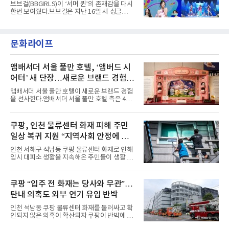
냥
브브걸(BBGIRLS)이 ‘서머 퀸’의 존재감을 다시
난달 26일 자에 2억 고지를 밟았다. 이는 최근 5
한번 보여줬다.브브걸은 지난 16일 새 싱글
년 내 데뷔한 보이그룹의 곡 중 최단기 2억 달성
'BODY WAVE'(바디 웨이브)를 발매하고 각종 음
이며 ‘FaSHioN’이 그 다음이다.코르티스는 평
악방송에 출연했다.브브걸은 컴백 이후 Mnet
소 관심이 많은 ‘패션’을 소재로 곡을 공동 창작
'엠카운트다운'을 시작으로 KBS2 '뮤직뱅크',
했다. “내 티, 5 bucks 바지는, 만원” 등 멤버들
문화라이프
MBC '쇼! 음악중심', SBS '인기가요' 등 주요 음
의 라이프 스타일
악방송 무대에 올라 화려한 퍼포먼스를 펼쳤다.
시원한 에너지와 안정적인 라이브, 통통 튀는 매
력을 앞세워 매 무대 색다른 볼거리를 선사했다.
앰배서더 서울 풀만 호텔, ‘앰버드 시
특히 화사한 파스텔 톤의 비치웨어부터 청량한
어터’ 새 단장…새로운 브랜드 경험 선
마린룩, 햇살 아래 반짝이는 물결을 연상시키는
사
스커트, 강렬한 붉은 계열의 스타일링까지 각기
앰배서더 서울 풀만 호텔이 새로운 브랜드 경험
다른 매력을 선보였다. 브브걸은 다채로운 여름
을 선사한다.앰배서더 서울 풀만 호텔 측은 4일
패션을 완벽하게 소화하며 보
“호텔 공식 마스코트 앰버드(Ambird)의 새로운
이야기를 담은 인형 극장 콘셉트의 공간 ‘앰버드
시어터(Ambird Theater)’를 새롭게 선보인
쿠팡, 인천 물류센터 화재 피해 주민
다”고 밝혔다.앰배서더 서울 풀만 호텔은 로비
일상 복귀 지원 “지역사회 안정에 총
한편에 마련된 앰버드 존을 통해 앰버드의 세계
관을 소개해왔다. 앰버드 존은 앰버드가 우주여
력”
인천 서해구 석남동 쿠팡 물류센터 화재로 인해
행 중 수집한 다양한 굿즈를 전시한 '앰버드 플래
임시 대피소 생활을 지속해온 주민들이 생활 터
닛(Ambird Planet)과 계절별 플라워 연출로 사
전으로 돌아갈 수 있는 계기가 마련됐다. 쿠팡풀
랑받아온 ‘앰버드 가든(Ambird Garden)’으로
필먼트서비스(CFS)가 지난 28일부터 화재 피해
구성되어 있다.새 단장한 앰버드 시어터는 오페
주민을 대상으로 전문 출장 청소서비스 지원에
쿠팡 “입주 전 화재는 당사와 무관”…
라 극장을 모티브로 한 데코레이션으로 구성됐
나섬으로써 본격적인 지역사회 복구 작업이 시
다. 무대 공간 및 티켓 박스
탄내 의혹도 외부 연기 유입 반박
작된 것이다.대피소 주민 중심 청소 접수, 첫날
부터 2가구 지원 완료CFS는 신현초등학교, 신
인천 석남동 쿠팡 물류센터 화재를 둘러싸고 확
현북초등학교, 신현여자중학교 등 인천 서해구
인되지 않은 의혹이 확산되자 쿠팡이 반박에 나
관내 임시 대피소 3곳에서 체류해온 화재 피해
섰다. 화재 전 센터 내부에서 탄내가 났다는 주장
주민들을 대상으로 출장 청소업체 요청 접수를