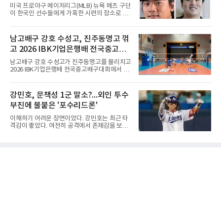
선수의 재회 자체가 화제다. 올 시즌 3승으로 대
미 귀국, 배지환은 미국 잔류할 듯
미국 프로야구 메이저리그(MLB) 뉴욕 메츠 구단
상 포인트(313점), 상금(9억8천400만원), 평균
이 한국인 선수들에게 가혹한 시련의 장소로 전
타수(70.41타) 등 주요 부문 1위를 달리는 김민
락하고 있다. 한때 한국 야구의 미래를 이끌어갈
솔과 2승으로 뒤쫓는 서교림의 맞대결은 지난 7
대형 유망주로 기대를 모았던 투수 심준석에 이
월 5일 롯데 오픈 이후 한 달 만이다. 그동안 김민
어, 빅리그 경력을 지닌 내외야수 배지환까지 연
남고배구 강호 수성고, 진주동명고 꺾
솔이 하이원리조트 여자오픈에 나설 때 서교림
달아 뉴욕 메츠 산하 마이너리그에서 방출 통보
은 LPGA 에비앙 챔피언십에, 서교림
고 2026 IBK기업은행배 전국중고배
를 받는 아픔을 겪었다. 두 선수의 동반 이탈은
메츠 구단이 유독 한국 선수들에게 '기회의 땅'이
구대회 4강 진출
남고배구 강호 수성고가 진주동명고를 물리치고
아닌 '무덤'처럼 작용하고 있음을 방증하고 있다.
2026 IBK기업은행배 전국중고배구대회에서 18
고교 시절 시속 160km에 달하는 강속구로 큰 스
세이하 남자부 4강에 진출했다.지난 6월 2026
포트라이트를 받았던 심준석은 루키리그에서 메
한국중고배구 2차연맹전 준우승팀 수성고는 4
츠 구단으로부터 방출 조치됐다. 피츠버그 파이
일 충북 제천 대원대 민송체육관에서 열린 대회
강민호, 문책성 1군 말소?...외인 투수
리츠와 마이애미 말린스를 거쳐 메츠에 둥지를
8강전에서 진주동명고를 상대로 공격력이 호조
틀며 반등을 노렸으나
부진에 불붙은 '포수리드론'
를 보이며 세트스코어 3-1(25-19, 25-22, 21-
25, 25-23)으로 꺾었다. 인하부고도 부산동성고
이해하기 어려운 장면이었다. 강민호는 최근 타
를 맞아 뛰어난 조직력을 바탕으로 삼아 3-0(25-
격감이 좋았다. 여전히 공격에서 존재감을 보여
19, 25-19, 25-23)으로 완승을 거두고 4강에 합
주고 있었고, 특별한 부상 소식도 없었다. 그런
류했다. .한편 18세이하 여자부 4강은 중앙여고-
데 갑작스럽게 1군 엔트리에서 제외됐다. 팬들
일신여상, 광주체고-선명여고의 대결로 좁혀졌
사이에서 성적이 떨어진 주전 선수를 쉬게 하는
다. ◇4일 전적
상황도 아니고, 부상으로 빠지는 것도 아니라면
'왜 지금인가'라는 의문이 생길 수밖에 없다.특히
시점이 겹쳤다. 삼성 외국인 투수들이 잇따라 난
타를 당했고, 일부 팬들은 그 원인을 강민호의
포수 리드에서 찾기 시작했다. 이른바 '포수리드
론'이다. 볼 배합이 문제였던 것 아니냐, 투수와
의 호흡에 문제가 있었던 것 아니냐는 지적이다.
그리고 이어진 강민호의 1군 말소. 때문에 팬들
사이에서는 "문책성