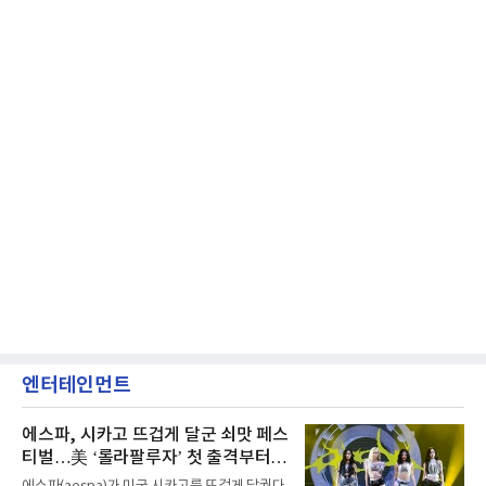
엔터테인먼트
에스파, 시카고 뜨겁게 달군 쇠맛 페스
티벌…美 ‘롤라팔루자’ 첫 출격부터
증명한 존재감