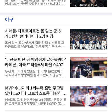
골프존이 오는 8일 대전 골프존조이마루 경기장
고, 4언더파 140타의 손준호가 4위에 자리했다.
에서 ‘2026 신한투자증권 GTOUR’ 6차 메이저
대회 결선을 개최한다고 5일 밝혔다.6차 메이저
대회는 총상금 1억 2천만원 규모로, 우승자에게
는 상금 2천 5백만원과 대상&신인상 포인트 3천
야구
점을 지급하고 3년간의 GTOUR 시드권을 부여
한다. KPGA 투어프로 중 1, 2라운드 합산 1위에
게는 오는 9월 17일부터 20일까지 골프존카운
티 선산에서 열리는 KPGA ‘골프존 오픈’ 출전권
시애틀-디트로이트전 몸 맞는 공 5
을 부여한다.대회는 골프존 투비전NX플러스 투
개...벤치 클리어링에 2명 퇴장
어 모드에서 하루 동안 2라운드 36홀 스트로크
플레이, 콕힐 골프클럽 - NO.4 코스에서 진행된
몸에 맞는 공 다섯 개가 결국 양 팀 선수들을 그
다. 시드권자와 예선통과자, 신인 및 초청 선수,
라운드로 불러냈다.6일(한국시간) 미국 시애틀
오프라인 예선전을 통해 선발
T모바일 파크에서 열린 시애틀 매리너스와 디트
로이트 타이거스의 경기에서 벤치 클리어링이
벌어졌다. 난투극으로 번지지는 않았으나 좌완
'두산을 떠난 뒤 방망이가 달아올랐다'
게이브 스파이어와 댄 윌슨 시애틀 감독이 퇴장
카메론, 미국 트리플A서 타율 0.407
당했다.발단은 선발이었다. 시애틀 브라이언 우
가 디트로이트 타자를 세 차례 맞혔다. 다만 팔꿈
두산 베어스에서 방출된 다즈 카메론(29)이 미
치 보호대에 맞거나 변화구에 발이 스치는 수준
국 무대에서 방망이를 뽐내고 있다.지난달 토론
이어서 치명적이지는 않았다.분위기는 그다음에
토 블루제이스와 마이너리그 계약을 맺은 카메
달라졌다. 우에 이어 등판한 스파이어가 우타자
론은 루키리그 2경기를 거쳐 트리플A 버펄로 바
글라이버 토레스의 몸쪽 빠른 볼로 왼쪽 넓적다
이슨스로 승격한 뒤 연일 뜨거운 타격감을 보이
MVP 후보끼리 1회부터 홈런 주고받
리를 맞혔다. 토레스와 시애틀 포수 칼 롤리가 말
고 있다.수치가 압도적이다. 트리플A 15경기에
을 주고받자 AJ 힌치 디
았다...오타니·크로암스트롱 나란히 홈
서 타율 0.407(54타수 22안타), 2홈런, 10타점,
8도루를 기록 중이며 OPS는 1.151에 이른다.
런 맞불
메이저리그 최우수선수(MVP) 경쟁의 두 축이 같
15경기 중 14경기에서 안타를 만들었고 최근 7
은 그라운드에서 부딪쳤다.오타니 쇼헤이(로스
경기 연속 안타도 이어갔다.6일(한국시간) 노퍽
앤젤레스 다저스)와 피트 크로암스트롱(시카고
타이즈전에서도 4타수 3안타 2득점을 올렸다.
컵스)은 6일(한국시간) 미국 시카고 리글리필드