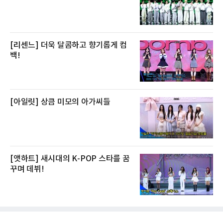
[리센느] 더욱 달콤하고 향기롭게 컴
백!
[아일릿] 상큼 미모의 아가씨들
[앳하트] 새시대의 K-POP 스타를 꿈
꾸며 데뷔!