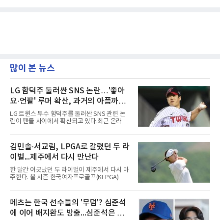
많이 본 뉴스
LG 함덕주 둘러싼 SNS 논란…'좋아
요·언팔' 루머 확산, 과거의 아픔까지
소환됐다
LG 트윈스 투수 함덕주를 둘러싼 SNS 관련 논
란이 팬들 사이에서 확산되고 있다.최근 온라인
커뮤니티와 SNS를 중심으로 함덕주의 SNS 활
동과 관련한 여러 소문이 퍼지면서, 과거 LG 이
적 이후 겪었던 일들까지 다시 주목받고 있다.일
김민솔·서교림, LPGA로 갈렸던 두 라
각에서는 함덕주가 LG 공식 계정 '언팔' 및 관련
이벌...제주에서 다시 만난다
게시물을 정리하고 친정팀 두산 베어스 계정을
팔로우하고 두산과 관련된 흔적만 남겼다는 주
한 달간 어긋났던 두 라이벌이 제주에서 다시 마
장이 나오고 있다. 또한 상대 팀 선수의 홈런 릴
주한다. 올 시즌 한국여자프로골프(KLPGA) 투
스에 '좋아요'를 눌렀다는 이야기도 전해지고 있
어를 달구는 김민솔과 서교림이 격돌한
다.하지만 해당 행동들이 실재했는지 여부는 확
다.KLPGA 투어는 6일 제주도 서귀포시 테디 밸
인되지 않았다. 시점과 의도 역시 불분명하다. 그
리 골프 앤 리조트의 밸리·테디 코스(파72)에서
메츠는 한국 선수들의 '무덤'? 심준석
럼에도 팬들 사이에서 논란이 커진 이유는 그가
개막하는 제주삼다수 마스터스(총상금 10억원·
LG 이적 후 부상과 재활로
에 이어 배지환도 방출...심준석은 이
우승 상금 1억8천만원)로 하반기를 시작한다.두