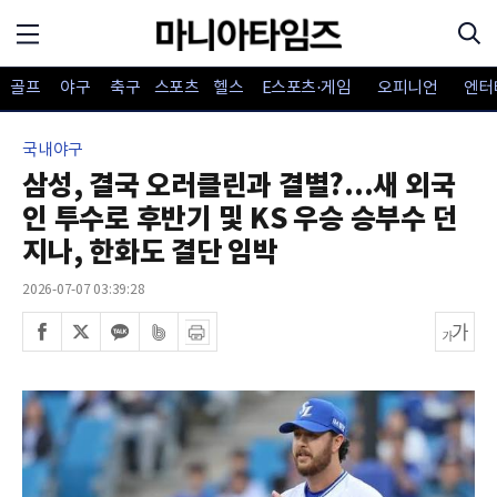
골프
야구
축구
스포츠
헬스
E스포츠·게임
오피니언
엔터
국내야구
삼성, 결국 오러클린과 결별?...새 외국
인 투수로 후반기 및 KS 우승 승부수 던
지나, 한화도 결단 임박
2026-07-07 03:39:28