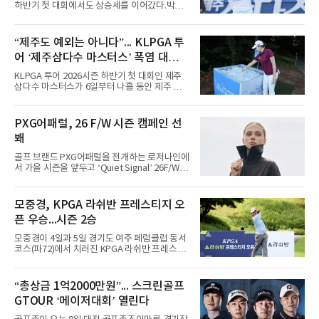
하반기 첫 대회에서도 상승세를 이어갔다.박예
지는 6일 제주 서귀포 테디밸리 골프앤리조트에
서 열린 KLPGA 투어 제주삼다수 마스터스 1라
운드에서 보기 없이 버디만 6개를 잡아내며 6언
“제주도 예외는 아니다”... KLPGA 투
더파 66타를 쳤다. 박예지는 서어진, 신다인과
어 ‘제주삼다수 마스터스’ 폭염 대비책
선두권을 형성했다.이날 경기가 열린 테디밸리
골프앤리조트 역시 전국적 폭염을 피해가지 못
은
KLPGA 투어 2026시즌 하반기 첫 대회인 제주
했다. 대회장의 최고 기온은 35도에 달했다. 섬
삼다수 마스터스가 6일부터 나흘 동안 제주 서
지역 특성상 습도가 높아 체감온도는 더 높게 느
귀포 테디밸리 골프앤리조트에서 열린다.최근
껴졌다.하지만 박예지는 폭염 만큼이나 매섭고
전국적 폭염으로 인해 야외 스포츠 경기 진행에
뜨거운 경기력을 선보이며 첫 우승을 향한 발판
도 차질이 생기고 있다. 프로야구의 경우 관중이
PXG어패럴, 26 F/W 시즌 캠페인 선
을 마련했다.경기 후 박예지는 “날씨가 덥고 습
의식을 잃고 쓰러지는 등 온열질환 의심 환자가
해 체력적으로 쉽지 않은 경기였지
봬
집단 발생하자 지난 5일과 6일 경기가 취소됐다.
한국여자프로골프협회(KLPGA)도 폭염 상황에
골프 브랜드 PXG어패럴을 전개하는 로저나인에
예의주시하고 있다. 대회가 열리고 있는 테디밸
서 가을 시즌을 앞두고 ‘Quiet Signal’ 26F/W
리 골프앤리조트는 6일 오후 2시 기준 33도 수준
시즌 캠페인을 선보인다고 5일 밝혔다.포문은
을 유지하고 있다. 내륙 지역 보다는 기온이 다소
베이지·그레이 톤의 스트라이프 라인업이 연다.
낮은 편이다.하지만 안전한 운영을 위해 선수와
스윙 자켓, 에센셜 스웨터, 우븐 베스트, 와이드
모중경, KPGA 라쉬반 프레스티지 오
갤러리를 대상으로 한 폭염 대응을 강화한다. 선
팬츠 등 필드와 일상의 경계를 허무는 셋업 스타
수들의 온열질환 예방을 위
픈 우승...시즌 2승
일링을 제안한다. 입체적인 레이어드를 위한 아
이템들로 구성됐다.8월에는 ‘다마스커스’ 캡슐
모중경이 4일과 5일 경기도 여주 페럼클럽 동서
을 선보인다. 매트 실버 포인트와 자카드, 엠보
코스(파72)에서 치러진 KPGA 라쉬반 프레스티
스, 톤온톤 프린트 기법의 다마스커스 올오버 패
지 오픈(총상금 1억원) 정상에 올랐다. 1, 2라운
턴을 적용했다.9월에는 ‘모스 그린’을 시즌 시그
드 합계 8언더파 136타를 적어내며 한국프로골
니처 컬러로 내세운다. 아우터 및 패딩 라인을 확
프 챔피언스투어 시즌 2승째를 신고했다.우승
“총상금 1억2000만원”... 스크린골프
대하는 한편, 리사이클 기반의 ‘리울’ 충전재를
상금은 2천400만원이다. 이번 우승으로 챔피언
적용해 경량성과
GTOUR ‘메이저대회’ 열린다
스투어 통산 7승 고지를 밟았다.5언더파 139타
를 친 장익제와 최호성이 공동 2위를 나눠 가졌