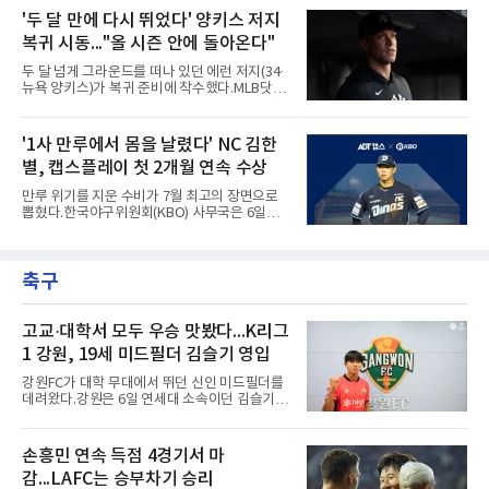
2-6으로 뒤진 9회말 1사에서 좌전 안타로 발판
에서 나란히 홈런 두 방씩을 주고받았다.첫 회부
'두 달 만에 다시 뛰었다' 양키스 저지
을 놓았고, 버펄로는 이 회에만 5점을 뽑아 7-6
터 불이 붙었다. 1회초 선두타자 오타니가 컵스
역전승을 거뒀다.한국에서의 성적도
복귀 시동..."올 시즌 안에 돌아온다"
선발 이마나가 쇼타를 상대로 우월 솔로 홈런을
뽑자, 1회말 크로암스트롱이 다저스 선발 에릭
두 달 넘게 그라운드를 떠나 있던 에런 저지(34·
라워를 상대로 중월 솔로 홈런으로 응수했다. 최
뉴욕 양키스)가 복귀 준비에 착수했다.MLB닷컴
근 50년간 리글리필드에서 1회 양 팀 선두타자
은 6일(한국시간) 저지가 전날 추가 검사를 받은
홈런이 함께 나온 것은 두 번째이며, 통계업체
뒤 야외 달리기와 상체 저항 운동으로 훈련 강도
엘리어스 스포츠뷰로에 따르면 그해 MVP 투표
를 높여도 된다는 허가를 받았다고 전했다.저지
'1사 만루에서 몸을 날렸다' NC 김한
10위 이내 선수끼리 이런 공방을 벌인 사례는 처
는 이날 뉴욕 양키스타디움에서 열린 세인트루
음이다.흐름은 크로암스트롱
별, 캡스플레이 첫 2개월 연속 수상
이스 카디널스전을 앞두고 야구 장비를 착용한
채 스트레칭과 조깅, 저항 밴드 훈련을 소화했
만루 위기를 지운 수비가 7월 최고의 장면으로
다. 아메리칸리그 최우수선수(MVP) 3회 수상자
뽑혔다.한국야구위원회(KBO) 사무국은 6일
인 그가 부상 이후 야외 달리기에 나선 것은 처음
2026 신한 SOL KBO리그 7월 월간 캡스플레이
이다.본인의 의지는 확고하다. 저지는 올 시즌 안
수상자로 NC 다이노스 내야수 김한별을 선정했
에 돌아오겠다며, 애초부터 최대한 빨리 복귀하
다고 밝혔다. 6월에 이어 두 달 연속 수상으로,
는 것이 계획이었고 올해를 접겠다고 생각한 적
축구
이 상 제정 이래 첫 사례다.ADT캡스가 KBO와
은 없다고 말했다.이탈은
함께 시상하는 이 상은 공식 기록위원이 승리 확
률 기여도와 수비 지수를 종합 평가해 해당 기간
최고점을 받은 수비 장면에 준다.수상 장면은 지
고교·대학서 모두 우승 맛봤다...K리그
난달 23일 서울 잠실구장에서 나왔다. NC가 7-5
1 강원, 19세 미드필더 김슬기 영입
로 앞선 8회말 1사 만루에서 김한별은 LG 트윈
스 오지환의 강한 타구에 몸을 날려 막아낸 뒤 유
강원FC가 대학 무대에서 뛰던 신인 미드필더를
격수 김주원에게 연결했다. 김주원이 1루수 블
데려왔다.강원은 6일 연세대 소속이던 김슬기
레인에게 던지며 4-6-3 병살타가 완
(19)를 영입했다고 밝혔다. 186㎝, 79㎏의 신체
조건을 갖췄다.이력은 우승으로 채워져 있다. 수
원고 시절 주축으로 활약하며 지난해 전국고등
손흥민 연속 득점 4경기서 마
리그와 추계전국고등대회 우승에 기여했고, 올
감...LAFC는 승부차기 승리
해 연세대 진학 후에는 춘계한산대첩기대학대회