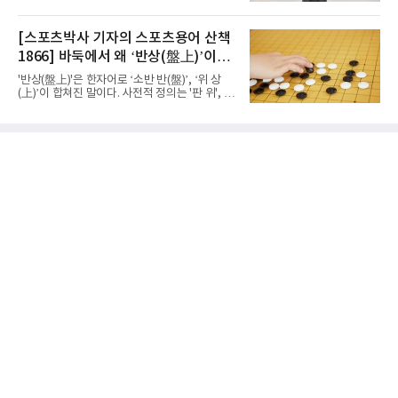
9단(9천971점)과의 격차는 400점 이상이며, 이
대회 주최 측은 알카라스가 가능한 한 빨리 복귀
로써 80개월 연속 1위 기록을 이어갔다.특이한
하기 위해 최선을 다하고 있다는 점을 안다며 회
점은 점수 변동이 없었다는 것이다. 지난달 인공
[스포츠박사 기자의 스포츠용어 산책
복을 응원하고 다시 신시내티에서 만나기를 바
지능 카타고와의 대결로 화제를 모았으나 공식
란다는 뜻을 밝혔다.이제
1866] 바둑에서 왜 ‘반상(盤上)’이라
대국 출전 기회가 없어 이전 달과 같은 점수를 유
지한 채 여유 있게 정상을 지켰다.3, 4위는 신민
말할까
'반상(盤上)'은 한자어로 ‘소반 반(盤)’, ‘위 상
준·변상일 9단이 순위 변동 없이 자리를 보전했
(上)’이 합쳐진 말이다. 사전적 정의는 '판 위', '바
다. 지난 7월 농심신라면배 국내선발전을 통해
둑판 위'라는 의미이다. 원래 중국 한문에서는 반
국가대표로 발탁된 안성준 9단은 다섯 계단 뛰
상(盤上)이 단순히 '판 위에서'라는 일반적인 의
어 5위에 올랐다. 강동윤 9단은 한 계단 밀린 6
미로도 쓰였지만, 바둑 문화가 발달하면서 '바둑
위, 이지현·김지석 9단은 각각 7, 8위를 유지했
판 위', 더 나아가 '바둑의 세계', '대국이 벌어지
다. 김명훈 9단이 세 계단
는 공간'을 가리키는 전문 용어로 정착했다. 우리
나라에서도 같은 의미로 받아들여져 ‘반상의 승
부’, ‘반상의 고수’, ‘반상에 앉다’, ‘반상의 철학’
등의 표현을 쓴다.반상(盤上)은 오늘날 바둑을
상징하는 대표적인 용어지만, 그 역사를 거슬러
올라가면 의외의 사실과 마주한다. 인터넷 조선
왕조실록에서 반상(盤上)은 확인되지만,