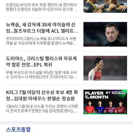
정상에 올랐다. 2024년에는 17세 이하(U-17) 대
손흥민(LAFC)의 연속 득점 행진이 네 경기에서
표팀 훈련에도 소집됐다.김슬기는 입단하게 돼
멈췄다.손흥민은 6일(한국시간) 미국 로스앤젤
기쁘고 영광이라며 프로 무대에서도 성장해 팀
레스 BMO 스타디움에서 열린 2026시즌 리그스
에 꼭 필요한 선수가 되겠다고 각오를 밝혔다.
컵 리그 페이즈 1차전 치바스 과달라하라(멕시
코)전에 선발 출전했으나 공격포인트 없이 후반
뉴캐슬, 새 감독에 38세 야이슬레 선
41분 타일러 보이드와 교체됐다. 이날 골을 넣었
임...잘츠부르크 더블에 ACL 엘리트 2
다면 공식전 5경기 연속 득점이었다. 다만 메이
저리그사커(MLS)에서 이어온 4경기 연속골 기
연패 경력
프리미어리그(EPL) 뉴캐슬 유나이티드가 서른
록은 유지된다.경기는 팽팽했다. 전반 38분 다비
여덟 살 지도자에게 지휘봉을 맡겼다.뉴캐슬은
드 마르티네스의 땅볼 크로스를 드니 부앙가가
6일(현지시간) 마티아스 야이슬레(독일) 감독 선
오른발로 마무리해 LAFC가 앞섰으나, 4분 뒤 로
임을 발표했다. 그는 스페인 라망가에서 진행 중
베르토 알바라도가 골 지역 정면에서 왼발 슈팅
인 프리시즌 캠프에 곧바로 합류했다. 구단은 유
도미야스, 크리스털 팰리스와 자유계
으로 골대 오른쪽 하단을 찔러 균형을 맞췄다.승
럽 축구계에서 가장 촉망받는 젊은 감독을 데려
부는 승부차기로 갈렸다. LAFC는
약 합류 전망...EPL 복귀
왔다고 밝혔다.이력은 이른 나이에 쌓였다. 서른
셋이던 2021년 오스트리아 레드불 잘츠부르크
무릎 부상으로 아스널을 떠났던 일본 대표 수비
사령탑에 올라 첫 시즌 리그와 컵대회를 동시에
수 도미야스 다케히로(27)가 프리미어리그(EPL)
제패했고, 구단 역사상 처음으로 팀을 유럽축구
로 돌아온다.영국 BBC는 6일(한국시간) 도미야
연맹(UEFA) 챔피언스리그 토너먼트에 올린 뒤
스가 입단 테스트를 마치고 크리스털 팰리스에
리그 2연패도 달성했다.아시아에서도 성과를 냈
자유계약(FA)으로 합류할 전망이라고 보도했다.
K리그 7월 이달의 선수상 후보 4명 확
다. 2023년 사우디아라비아 알아흘리로 옮겨
큰 틀의 계약 조건은 이미 합의됐고 구단은 개막
2024-2025시즌과 2025-2026시즌
정...김대원·마테우스·완델손·정승원
을 앞두고 영입 절차를 서두르고 있다.그의 최근
여정은 순탄치 않았다. 고질적인 무릎 부상 끝에
7월 K리그를 빛낸 선수를 가리는 경쟁이 시작됐
지난 시즌 아스널과 상호 합의로 계약을 해지했
다.한국프로축구연맹은 6일 김대원(강원FC), 마
고, 네덜란드 아약스에서 시즌 막판 8경기를 소
테우스(FC안양), 완델손(포항 스틸러스), 정승원
화했다. 이후 일본 대표로 월드컵에 나서 선발 2
(FC서울)을 후보로 2026시즌 7월 이달의 선수상
경기를 포함해 3경기를 뛰며 감각을 끌어올렸
팬 투표에 들어간다고 밝혔다.기록에서는 정승
다.구단의 판단은 신중했다. 크리스털 팰리스는
스포츠종합
원이 앞선다. 7월에만 5골을 몰아쳤고 18~20라
기량을 확신하면서도 부상