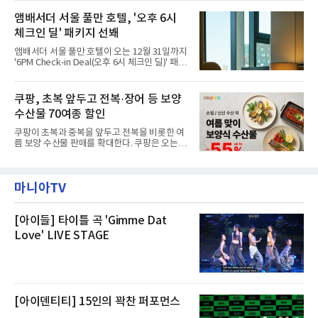
에 대해서는 외부 화재 연기 유입이라고 설명했
시작했다. 현장에서 극심한 피해를 입은 지역 주
고, 2023년 같은 물류센터에서 발생한 화재에
앰배서더 서울 풀만 호텔, '오후 6시
민들의 호응 속에 CFS는 즉시 행동에 나섰다. 지
대해서도 쿠팡 입주 전 공사 과정에서 벌어진 일
난 28일 오후 전문 청소업체와
체크인 딜' 패키지 선봬
이라며 선을 그었다.쿠팡은 21일 인천 물류센터
내부에서 불이 타는 냄새가 났다는 의혹과 관련
앰배서더 서울 풀만 호텔이 오는 12월 31일까지
해 “사실무근”이라는 입장을 밝혔다.회사 측은
'6PM Check-in Deal(오후 6시 체크인 딜)' 패키
“인근에서 지난 15일 다른 회사에서 발생한 대
지를 선보인다.이번 패키지는 오후 6시 체크인
형 화재 연기가 인입돼 즉시 방재팀이 조사한 결
으로 여유로운 저녁 시간부터 호텔 스테이를 시
과 일산화탄소가 미검출됐고, 내부 문제가 아닌
작할 수 있도록 준비됐다.앰배서더 서울 풀만 호
쿠팡, 초복 앞두고 전복·장어 등 보양
것으로 확인됐다”고 설명했다.이어 “정확한 화
텔 측은 “퇴근 후 또는 주말 도심 속에서 짧지만
재 원인은 추후 조사될
수산물 70여종 할인
온전한 휴식을 원하는 고객들에게 특별한 경험
을 제공한다”고 밝혔다.패키지는 디럭스와 이그
쿠팡이 초복과 중복을 앞두고 전복을 비롯한 여
제큐티브 두 가지 타입으로 구성된다. 디럭스 패
름 보양 수산물 판매를 확대한다. 쿠팡은 오는
키지는 객실 1박(룸 온리)으로 심플한 호캉스를
20일까지 전복, 문어, 낙지, 장어 등 70여종의 수
즐길 수 있으며, 이그제큐티브 패키지는 객실 1
산물을 할인 판매한다고 8일 밝혔다.이번 행사
박과 함께 클럽 앰배서더 라운지 2인 이용, 웰니
에는 국내산 활전복과 문어, 낙지, 장어, 생물새
스 센터 사우나 2인 이용 혜택이 포함된다.특히
마니아TV
우 등이 포함됐다. 쿠팡은 올해 큰 크기의 전복
클럽 앰배서더 라운지
생산량이 늘어난 점을 반영해 주요 산지 상품을
로켓프레시 새벽배송으로 선보인다고 설명했다.
전복은 산지에서 채취한 뒤 전국으로 직송되는
[아이들] 타이틀 곡 'Gimme Dat
방식으로 운영된다. 신선도가 중요한 상품인 만
Love' LIVE STAGE
큼 이르면 다음 날 오전 배송이 가능하도록 물류
망을 활용하고 있다.쿠팡의 전복 매입량도 늘고
있다. 쿠팡에 따르면 전복 매입량은 2020년 30
톤 미만에서 2022년 140톤
[아이덴티티] 15인의 꽉찬 퍼포먼스