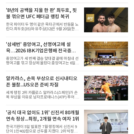
운드 세 경기 연속 골에 19라운드 포항전 멀티
골까지 터뜨렸다. 라운드 최우수선수(MVP) 1회,
베스트11 3회에도 이름을 올렸다.나머지 후보도
'8년의 공백을 지울 한 판' 최두호, 핏
만만치 않다. 마테우스는 안양 전 경기에 나서 3
불 꺾으면 UFC 페더급 랭킹 복귀
골 2도움을 기록했고 19라운드 부천 원정에서 1
골 1도움으로 역전승을 이끌었다. 김대원은 강
한국 파이터 두 명이 같은 옥타곤에서 반등을 노
원 전 경기를 소화하며 2골 2도움을 남겼고 18라
린다.최두호(35)와 유주상(32)은 9월 20일(한국
운드 김천전 멀티 골로 MVP
시간) 미국 로스앤젤레스 크립토닷컴 아레나에
서 열리는 'UFC 331: 반 vs 판토자 2'에 출전해
각각 파트리시우 핏불(39·브라질), 마이클 애즈
'삼세번' 중앙여고, 선명여고에 설
웰 주니어(25·미국)와 맞선다.최두호의 목표는 8
욕…2026 IBK기업은행배 전국중고
년 만의 페더급 랭킹 재진입이다. 데뷔 후 3연속
KO승으로 11위까지 올랐던 그는 2018년 7월 순
배구대회 우승
중앙여고가 세 번째 결승 맞대결 끝에 마침내 선
위에서 빠졌고, 병역을 마치고 2023년 복귀한
명여고를 꺾고 정상에 올랐다.중앙여고는 6일
뒤 1무에 이어 다시 3연속 KO승을 기록했다.상
충북 제천실내체육관에서 열린 2026 IBK기업은
대는 만만치 않다. 핏불은 현 페더급 15위이자
행배 전국중고배구대회 18세 이하 여자부 결승
벨라토르 두 체급 챔피언 출신으로 통산 37승 9
에서 선명여고를 세트스코어 3-1(13-25, 25-14,
알카라스, 손목 부상으로 신시내티오
패 중 KO 13회, 서브미션 12회, 판정 13회를 고
25-17, 25-10)로 물리치고 우승을 차지했다.첫
루 갖췄다. 통산 17승 중 1
픈 불참...US오픈 준비 차질
세트를 13-25로 내주며 불안하게 출발한 중앙여
고는 이후 조직력을 되찾아 2세트부터 경기 주
세계 랭킹 2위 카를로스 알카라스(스페인)가 손
도권을 완전히 장악했다. 강한 서브와 탄탄한 수
목 부상을 이유로 남자프로테니스(ATP) 투어 신
비를 앞세워 내리 세 세트를 따내며 짜릿한 역전
시내티오픈에 나서지 않기로 했다고 영국 BBC
승을 완성했다.이번 우승은 더욱 의미가 컸다. 중
와 로이터 통신 등이 6일 전했다. US오픈 타이틀
앙여고는 올해 3월 춘계연맹전과 5월 종별선수
방어 준비에 빨간불이 켜진 셈이다.8일 개막해
'공식 대국 없이도 1위' 신진서 80개월
권대회 결승에서 모두 선명여고에 패해 준우승
23일 막을 내리는 신시내티오픈은 US오픈에 앞
에 머물렀다. 그러나 세 번째
연속 정상...최정, 2개월 연속 여자 1위
서 열리는 마지막 마스터스 1000 대회다. 지난해
US오픈 챔피언인 그는 4월 바르셀로나오픈 2회
한국기원이 5일 발표한 7월 랭킹에서 신진서 9
전 기권 이후 손목 문제로 코트를 밟지 못하고 있
단이 1만402점으로 선두를 지켰다. 2위 박정환
다. 프랑스오픈 방어전도, 윔블던도 건너뛰었다.