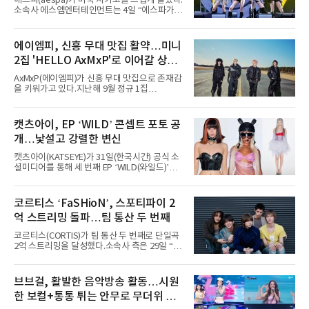
에스파(aespa)가 미국 시카고를 뜨겁게 달궜다.
소속사 에스엠엔터테인먼트는 4일 “에스파가
지난 2일(현지 시간) 미국 시카고 그랜트 파크에
서 열린 ‘롤라팔루자 시카고’(Lollapalooza
Chicago)의 알리안츠 스테이지에 올랐다”며
에이엠피, 신흥 무대 맛집 활약…미니
“총 14곡으로 구성된 세트리스트를 선사, 데뷔 7
2집 'HELLO AxMxP'로 이어갈 상승
년 차다운 노련한 무대 매너와 파워풀한 에너지
로 현장의 분위기를 압도했다”고 밝혔다.1991
세
AxMxP(에이엠피)가 신흥 무대 맛집으로 존재감
년 시작된 ‘롤라팔루자’는 8개 스테이지, 170여
을 키워가고 있다.지난해 9월 정규 1집
팀의 아티스트와 40만 명 이상의 관객이 운집하
'AxMxP'를 발매하며 가요계에 정식 출격한
는 북미 최대 규모의 페스티벌이다.올해 ‘롤라팔
AxMxP는 데뷔 전부터 버스킹과 각종 페스티벌,
루자 시카고’에는 에스파 외에도 제니, 아이들,
공연 무대에 오르며 실전 경험을 쌓아왔다.이들
캣츠아이, EP ‘WILD’ 콘셉트 포토 공
코르티스 등 K팝 스타들이 출연진 명단에 이름
은 소속사 패밀리 콘서트를 비롯해 '뷰티풀 민트
을 올렸다.이날 에스파는
개…낯설고 강렬한 변신
라이프 2025', '2025 부산국제록페스티벌' 등 대
형 무대에 잇달아 출연해 당찬 에너지와 풋풋한
캣츠아이(KATSEYE)가 31일(한국시간) 공식 소
매력으로 음악팬들의 눈도장을 찍었다.이후
셜미디어를 통해 세 번째 EP ‘WILD(와일드)’의
AxMxP는 '카운트다운 판타지 2025-2026',
콘셉트 포토와 트랙리스트를 공개했다.‘Wild
'PEAKBOX 2025 vol.2 : 사랑·청춘·행복', '2025
heart(와일드 하트)’라는 제목이 붙은 콘셉트 포
Someday Christmas - 부산' 등 무대를 통해 안
토에는 멤버들의 본능적이고 야성적인 면모가
코르티스 ‘FaSHioN’, 스포티파이 2
정적인 실력을 입증했고, 올해 '2026 어썸뮤직
강렬하게 담겼다. 짙은 아이섀도와 푸른빛·금빛·
페스티벌', '뷰티풀 민트 라이프 2026', '2026
억 스트리밍 돌파…팀 통산 두 번째
붉은빛의 컬러 렌즈가 비현실적인 분위기를 자
아내고, 여러 원색이 불규칙하게 뒤섞인 멀티컬
코르티스(CORTIS)가 팀 통산 두 번째로 단일곡
러 헤어와 과감한 블루·블랙 립 메이크업이 낯설
2억 스트리밍을 달성했다.소속사 측은 29일 “코
고도 매혹적인 비주얼을 완성했다.스타일링 역
르티스의 데뷔 앨범 수록곡 ‘FaSHioN’이 글로
시 파격적이다. 스터드와 망사, 코르셋, 풍성한
벌 오디오·음원 스트리밍 플랫폼 스포티파이에
레이스 등 언뜻 어울리지 않을 듯한 소재와 실루
서 27일 자로 누적 재생 수 2억 회를 돌파했
브브걸, 활발한 음악방송 활동…시원
엣을 거침없이 결합했다. 멤버들은 각기 다른 개
다”고 밝혔다.곡이 발표된 지 약 10개월 만이다.
성을 살린 스타일링을 선
한 보컬+통통 튀는 안무로 무더위 사
팀의 첫 번째 2억 스트리밍 곡은 동일 음반에 수
록된 ‘GO!’다. 이 노래는 공개 약 9개월 만인 지