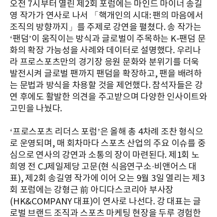
오전 7시부터 열린 제2회 포럼에는 마인드 마이너 송길
영 작가가 연사로 나서 「핵개인의 시대: 팬의 마음에서
조직의 방향까지」를 주제로 강연을 펼쳤다. 송 작가는
‘팬덤’이 움직이는 방식과 글로벌이 주목하는 K-팬덤 문
화의 확장 가능성을 사례와 데이터로 설명했다. 우리나
라 프로스포츠만의 경기장 응원 문화와 분위기를 더욱
발전시켜 글로벌 팬까지 팬덤을 확장하고, 팬을 배려하
는 문법과 방식을 차용할 것을 제언했다. 참석자들은 강
연 후에도 활발한 의견을 주고받으며 다양한 인사이트와
고민을 나눴다.
‘프로스포츠 리더스 포럼’은 올해 총 4차례 조찬 형식으
로 운영되며, 매 회차마다 스포츠 산업의 주요 이슈를 중
심으로 연사의 강연과 소통의 장이 마련된다. 제1회 노
희영 전 CJ제일제당 고문(현 식음연구소·비앤어스 대
표), 제2회 송길영 작가에 이어 오는 9월 3일 열리는 제3
회 포럼에는 강형근 前 아디다스코리아 부사장
(HK&COMPANY 대표)이 연사로 나선다. 강 대표는 글
로벌 브랜드 조직과 스포츠 마케팅 현장을 두루 경험한