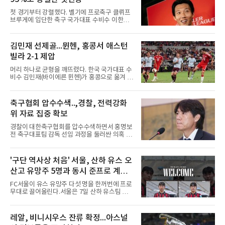
한 제도적 규정이 얽혀있기 때문이다.가장 먼저
국내 무대행을 확정 지은 인물은 베테랑 최지만
첫 경기부터 강렬했다. 벨기에 프로축구 클뤼프
이다. 오랜 기간 메이저리그에서 산전수전을 겪
브루게에 입단한 축구 국가대표 수비수 이한범
은 최지만은 해외파 복귀 규
이 풀타임 데뷔전을 치르며 경기 최우수선수에
뽑혔다.이한범은 8일(한국시간) 벨기에 브뤼헤
의 얀 브레이덜 스타디온에서 열린 코르트레이
김민재 선제골...뮌헨, 홍콩서 애스턴
크와의 2026-2027 벨기에 주필러리그 1라운드
빌라 2-1 제압
홈 경기에 선발로 나서 경기 종료까지 뛰었다.출
발 자체가 빨랐다. 2026 북중미 월드컵에서 한국
머리 하나로 균형을 깨뜨렸다. 한국 국가대표 수
의 조별리그 3경기를 모두 풀타임으로 소화하며
비수 김민재(바이에른 뮌헨)가 홍콩으로 옮겨 열
대표팀 중앙 수비의 주축으로 자리 잡은 그는 덴
린 프리시즌 경기에서 선제골을 터뜨리며 팀 승
마크 미트윌란을 거쳐 최근 벨기에 명문 클뤼프
리에 힘을 보탰다.김민재는 7일(현지시간) 홍콩
브루게로 옮겼는데, 입단 발표 나흘 만에 개막전
카이탁 스포츠파크에서 열린 애스턴 빌라(잉글
축구협회 압수수색..,경찰, 전력강화
선발로 곧장 투입돼 90분을 소화하며 팀의 3-0
랜드)와의 친선경기에서 전반 37분 0의 균형을
완승에 힘을 보탰다.기록도
위 자료 집중 확보
깨는 골을 넣었다. 톰 비쇼프가 왼쪽 측면에서 올
린 프리킥에 묘하게 머리를 갖다 대 방향을 바꾸
경찰이 대한축구협회를 압수수색하면서 홍명보
며 골 그물을 흔들었다.흐름은 좋았다. 제주전에
전 축구대표팀 감독 선임 과정을 둘러싼 의혹 규
서 주장 완장을 차고 30여 분을 소화했던 그는
명에 속도가 붙었다.월드컵 조별리그 탈락 이후
이날도 선발로 나서 요나탄 타와 중앙 수비진에
비판이 홍 전 감독에게 집중됐지만 경찰의 시선
서 호흡을 맞췄고, 후반 18분까지 뛰고 이토 히
은 다른 곳을 향한다. 성적 부진과 별개로 선임
'구단 역사상 처음' 서울, 산하 유스 오
로키로 교체됐다.분데스리가 최다 우승팀(35회)
과정에 부당함이 있었는지가 수사의 본류다.7일
뮌헨은 프리시즌 아시아
산고 유망주 5명과 동시 준프로 계
연합뉴스 취재를 종합하면 서울경찰청 광역수사
단 금융범죄수사대는 전날 축구협회 사무실 등
약...ACL2 겨냥
FC서울이 유스 유망주 다섯 명을 한꺼번에 프로
을 압수수색해 감독 선임 관련 자료를 다수 확보
무대로 끌어올린다.서울은 7일 산하 유스팀 서
했다. 특히 감독 후보를 검토해 이사회에 추천하
울 오산고 소속 선수 5명과 준프로 계약을 맺었
는 전력강화위원회가 생성한 자료를 집중적으로
다고 밝혔다. 한 번에 다섯 명과 계약한 것은 구
확보한 것으로 알려졌다.경찰은 협회가 홍 전 감
단 역사상 처음으로, 3학년 김강준·신지섭·이서
레알, 비니시우스 잔류 확정...아스널
독을 1순위 후보로 정하고 검증한 과정, 이사회
현·정현웅과 2학년 정하원이 대상이다.오산고의