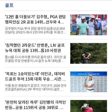
골프
'12번 홀 더블보기' 김주형, PGA 윈덤
챔피언십 2R 공동 14위...선두와 4타
차
김주형이 PGA 투어 윈덤 챔피언십(총상금 850
만달러) 2라운드에서 3언더파 67타를 쳐 중간
합계 8언더파 132타, 공동 14위에 올랐다.8일
(한국시간) 미국 노스캐롤라이나주 그린즈버러
세지필드 컨트리클럽(파70)에서 페덱스컵 34위
'침착했던 2라운드' 안병훈, LIV 골프
김주형은 버디 5개를 잡고도 더블보기 1개로 공
뉴욕 대회 공동 13위...톱10 사정권
동 11위에서 세 계단 내려앉았다. 12언더파 128
타 선두 보 호슬러(미국)와는 4타 차다.10번 홀
톱10을 다시 바라볼 위치로 올라섰다. 코리안 골
까지 4타를 줄인 흐름은 223야드 파3 12번 홀에
프클럽 주장 안병훈이 LIV 골프 뉴욕 대회(총상
서 끊겼다. 티샷과 어프로치, 세 번째 샷까지 모
금 3천만달러) 2라운드에서 공동 13위로 도약했
두 내리막 경사를 타고 되돌아 내려왔고, 네 번
다.안병훈은 8일(한국시간) 미국 뉴저지주 베드
째 샷에서야 공을 그린에 세운 뒤 1.5ｍ 퍼트를
민스터의 트럼프 내셔널 골프 클럽 베드민스터
'목표는 1승이었는데' 이민규, 데이비
넣어 2타를 잃었다. 13번 홀(파4) 버디 이후로는
(파71)에서 열린 2라운드에서 버디 4개와 보기 1
타수를 더 줄이지 못했다.페덱스
드골프 투어 15회 대회 우승…시즌 2
개를 묶어 3언더파 68타를 쳤다. 중간 합계 2언
더파 140타로 피터 율라인(미국), 마크 리슈먼
승
이틀 동안 흔들림이 없었다. 이민규가 2026 한국
(호주)과 공동 13위에 자리했다. 공동 10위 그룹
프로골프(KPGA) 2부 투어인 데이비드골프 투어
과는 2타 차여서 남은 라운드에서 시즌 두 번째
15회 대회(총상금 1억원)에서 시즌 두 번째 우승
톱10을 노릴 수 있다.흐름은 이어지고 있다. 올
을 거뒀다.이민규는 7일 충남 태안 솔라고 CC(파
해 LIV 골프에 합류한 안병훈은 첫 출전인 지난 2
71)에서 열린 2라운드에서 버디만 8개를 잡아 8
'완전히 달라진 하루' 김민별의 극적인
월 리야드 대회에서 공동 9위로 한국 국적 선수
언더파 63타를 쳤다. 전날 보기 없이 9언더파로
최초의 톱10을 기록했고,
반등...공동 115위서 공동 38위로 도
개인 18홀 최저타를 세웠던 그는 최종 합계 17언