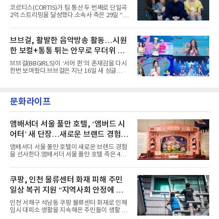
아내고, 여러 원색이 불규칙하게 뒤섞인 멀티컬
코르티스(CORTIS)가 팀 통산 두 번째로 단일곡
러 헤어와 과감한 블루·블랙 립 메이크업이 낯설
2억 스트리밍을 달성했다.소속사 측은 29일 “코
고도 매혹적인 비주얼을 완성했다.스타일링 역
르티스의 데뷔 앨범 수록곡 ‘FaSHioN’이 글로
시 파격적이다. 스터드와 망사, 코르셋, 풍성한
벌 오디오·음원 스트리밍 플랫폼 스포티파이에
레이스 등 언뜻 어울리지 않을 듯한 소재와 실루
서 27일 자로 누적 재생 수 2억 회를 돌파했
브브걸, 활발한 음악방송 활동…시원
엣을 거침없이 결합했다. 멤버들은 각기 다른 개
다”고 밝혔다.곡이 발표된 지 약 10개월 만이다.
성을 살린 스타일링을 선
한 보컬+통통 튀는 안무로 무더위 사
팀의 첫 번째 2억 스트리밍 곡은 동일 음반에 수
록된 ‘GO!’다. 이 노래는 공개 약 9개월 만인 지
냥
브브걸(BBGIRLS)이 ‘서머 퀸’의 존재감을 다시
난달 26일 자에 2억 고지를 밟았다. 이는 최근 5
한번 보여줬다.브브걸은 지난 16일 새 싱글
년 내 데뷔한 보이그룹의 곡 중 최단기 2억 달성
'BODY WAVE'(바디 웨이브)를 발매하고 각종 음
이며 ‘FaSHioN’이 그 다음이다.코르티스는 평
악방송에 출연했다.브브걸은 컴백 이후 Mnet
소 관심이 많은 ‘패션’을 소재로 곡을 공동 창작
'엠카운트다운'을 시작으로 KBS2 '뮤직뱅크',
했다. “내 티, 5 bucks 바지는, 만원” 등 멤버들
문화라이프
MBC '쇼! 음악중심', SBS '인기가요' 등 주요 음
의 라이프 스타일
악방송 무대에 올라 화려한 퍼포먼스를 펼쳤다.
시원한 에너지와 안정적인 라이브, 통통 튀는 매
력을 앞세워 매 무대 색다른 볼거리를 선사했다.
앰배서더 서울 풀만 호텔, ‘앰버드 시
특히 화사한 파스텔 톤의 비치웨어부터 청량한
어터’ 새 단장…새로운 브랜드 경험 선
마린룩, 햇살 아래 반짝이는 물결을 연상시키는
사
스커트, 강렬한 붉은 계열의 스타일링까지 각기
앰배서더 서울 풀만 호텔이 새로운 브랜드 경험
다른 매력을 선보였다. 브브걸은 다채로운 여름
을 선사한다.앰배서더 서울 풀만 호텔 측은 4일
패션을 완벽하게 소화하며 보
“호텔 공식 마스코트 앰버드(Ambird)의 새로운
이야기를 담은 인형 극장 콘셉트의 공간 ‘앰버드
시어터(Ambird Theater)’를 새롭게 선보인
쿠팡, 인천 물류센터 화재 피해 주민
다”고 밝혔다.앰배서더 서울 풀만 호텔은 로비
일상 복귀 지원 “지역사회 안정에 총
한편에 마련된 앰버드 존을 통해 앰버드의 세계
관을 소개해왔다. 앰버드 존은 앰버드가 우주여
력”
인천 서해구 석남동 쿠팡 물류센터 화재로 인해
행 중 수집한 다양한 굿즈를 전시한 '앰버드 플래
임시 대피소 생활을 지속해온 주민들이 생활 터
닛(Ambird Planet)과 계절별 플라워 연출로 사
전으로 돌아갈 수 있는 계기가 마련됐다. 쿠팡풀