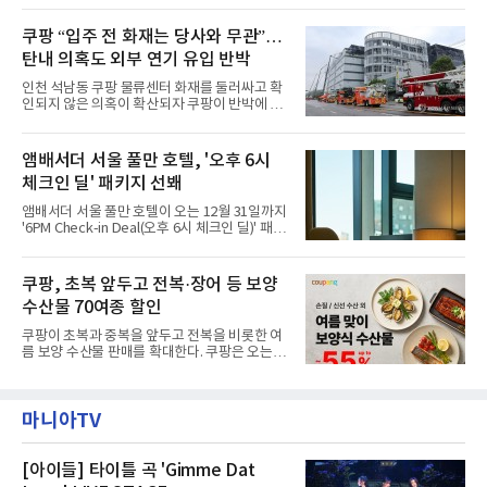
랑받아온 ‘앰버드 가든(Ambird Garden)’으로
필먼트서비스(CFS)가 지난 28일부터 화재 피해
구성되어 있다.새 단장한 앰버드 시어터는 오페
주민을 대상으로 전문 출장 청소서비스 지원에
쿠팡 “입주 전 화재는 당사와 무관”…
라 극장을 모티브로 한 데코레이션으로 구성됐
나섬으로써 본격적인 지역사회 복구 작업이 시
다. 무대 공간 및 티켓 박스
탄내 의혹도 외부 연기 유입 반박
작된 것이다.대피소 주민 중심 청소 접수, 첫날
부터 2가구 지원 완료CFS는 신현초등학교, 신
인천 석남동 쿠팡 물류센터 화재를 둘러싸고 확
현북초등학교, 신현여자중학교 등 인천 서해구
인되지 않은 의혹이 확산되자 쿠팡이 반박에 나
관내 임시 대피소 3곳에서 체류해온 화재 피해
섰다. 화재 전 센터 내부에서 탄내가 났다는 주장
주민들을 대상으로 출장 청소업체 요청 접수를
에 대해서는 외부 화재 연기 유입이라고 설명했
시작했다. 현장에서 극심한 피해를 입은 지역 주
고, 2023년 같은 물류센터에서 발생한 화재에
앰배서더 서울 풀만 호텔, '오후 6시
민들의 호응 속에 CFS는 즉시 행동에 나섰다. 지
대해서도 쿠팡 입주 전 공사 과정에서 벌어진 일
난 28일 오후 전문 청소업체와
체크인 딜' 패키지 선봬
이라며 선을 그었다.쿠팡은 21일 인천 물류센터
내부에서 불이 타는 냄새가 났다는 의혹과 관련
앰배서더 서울 풀만 호텔이 오는 12월 31일까지
해 “사실무근”이라는 입장을 밝혔다.회사 측은
'6PM Check-in Deal(오후 6시 체크인 딜)' 패키
“인근에서 지난 15일 다른 회사에서 발생한 대
지를 선보인다.이번 패키지는 오후 6시 체크인
형 화재 연기가 인입돼 즉시 방재팀이 조사한 결
으로 여유로운 저녁 시간부터 호텔 스테이를 시
과 일산화탄소가 미검출됐고, 내부 문제가 아닌
작할 수 있도록 준비됐다.앰배서더 서울 풀만 호
쿠팡, 초복 앞두고 전복·장어 등 보양
것으로 확인됐다”고 설명했다.이어 “정확한 화
텔 측은 “퇴근 후 또는 주말 도심 속에서 짧지만
재 원인은 추후 조사될
수산물 70여종 할인
온전한 휴식을 원하는 고객들에게 특별한 경험
을 제공한다”고 밝혔다.패키지는 디럭스와 이그
쿠팡이 초복과 중복을 앞두고 전복을 비롯한 여
제큐티브 두 가지 타입으로 구성된다. 디럭스 패
름 보양 수산물 판매를 확대한다. 쿠팡은 오는
키지는 객실 1박(룸 온리)으로 심플한 호캉스를
20일까지 전복, 문어, 낙지, 장어 등 70여종의 수
즐길 수 있으며, 이그제큐티브 패키지는 객실 1
산물을 할인 판매한다고 8일 밝혔다.이번 행사
박과 함께 클럽 앰배서더 라운지 2인 이용, 웰니
에는 국내산 활전복과 문어, 낙지, 장어, 생물새
스 센터 사우나 2인 이용 혜택이 포함된다.특히
마니아TV
우 등이 포함됐다. 쿠팡은 올해 큰 크기의 전복
클럽 앰배서더 라운지
생산량이 늘어난 점을 반영해 주요 산지 상품을
로켓프레시 새벽배송으로 선보인다고 설명했다.
전복은 산지에서 채취한 뒤 전국으로 직송되는
[아이들] 타이틀 곡 'Gimme Dat
방식으로 운영된다. 신선도가 중요한 상품인 만