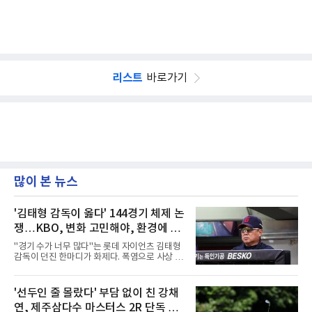
리스트
바로가기
많이 본 뉴스
'김태형 감독이 옳다' 144경기 체제 논
쟁…KBO, 변화 고민해야, 환경에 맞
는 경기 수가 바람직
"경기 수가 너무 많다"는 롯데 자이언츠 김태형
감독이 던진 한마디가 화제다. 폭염으로 사상 초
유의 이틀 연속 전 경기 취소가 결정된 날, 김 감
독은 단순히 더위를 이야기하지 않았다. 우천,
폭염, 부상 등 변수가 늘어나는 현실에서 현재
'선두인 줄 몰랐다' 부담 없이 친 강채
팀당 144경기 체제가 과연 지속 가능한지 질문
연, 제주삼다수 마스터스 2R 단독 선
을 던졌다.물론 144경기가 세계적으로 특별히