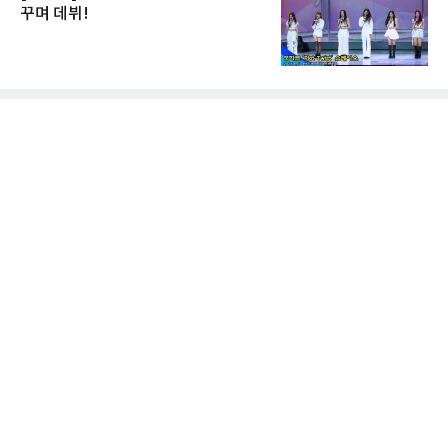
꾸며 데뷔!