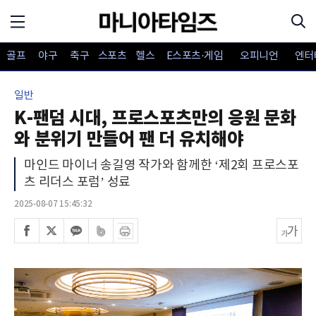
골프
야구
축구
스포츠
헬스
E스포츠·게임
오피니언
엔터
일반
K-팬덤 시대, 프로스포츠만의 응원 문화
와 분위기 만들어 팬 더 유치해야
마인드 마이너 송길영 작가와 함께한 ‘제2회 프로스포
츠 리더스 포럼’ 성료
2025-08-07 15:45:32