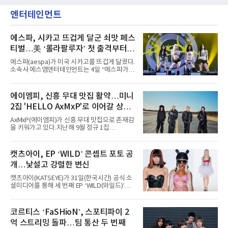
엔터테인먼트
에스파, 시카고 뜨겁게 달군 쇠맛 페스
티벌…美 ‘롤라팔루자’ 첫 출격부터
증명한 존재감
에스파(aespa)가 미국 시카고를 뜨겁게 달궜다.
소속사 에스엠엔터테인먼트는 4일 “에스파가
지난 2일(현지 시간) 미국 시카고 그랜트 파크에
서 열린 ‘롤라팔루자 시카고’(Lollapalooza
Chicago)의 알리안츠 스테이지에 올랐다”며
에이엠피, 신흥 무대 맛집 활약…미니
“총 14곡으로 구성된 세트리스트를 선사, 데뷔 7
2집 'HELLO AxMxP'로 이어갈 상승
년 차다운 노련한 무대 매너와 파워풀한 에너지
로 현장의 분위기를 압도했다”고 밝혔다.1991
세
AxMxP(에이엠피)가 신흥 무대 맛집으로 존재감
년 시작된 ‘롤라팔루자’는 8개 스테이지, 170여
을 키워가고 있다.지난해 9월 정규 1집
팀의 아티스트와 40만 명 이상의 관객이 운집하
'AxMxP'를 발매하며 가요계에 정식 출격한
는 북미 최대 규모의 페스티벌이다.올해 ‘롤라팔
AxMxP는 데뷔 전부터 버스킹과 각종 페스티벌,
루자 시카고’에는 에스파 외에도 제니, 아이들,
공연 무대에 오르며 실전 경험을 쌓아왔다.이들
캣츠아이, EP ‘WILD’ 콘셉트 포토 공
코르티스 등 K팝 스타들이 출연진 명단에 이름
은 소속사 패밀리 콘서트를 비롯해 '뷰티풀 민트
을 올렸다.이날 에스파는
개…낯설고 강렬한 변신
라이프 2025', '2025 부산국제록페스티벌' 등 대
형 무대에 잇달아 출연해 당찬 에너지와 풋풋한
캣츠아이(KATSEYE)가 31일(한국시간) 공식 소
매력으로 음악팬들의 눈도장을 찍었다.이후
셜미디어를 통해 세 번째 EP ‘WILD(와일드)’의
AxMxP는 '카운트다운 판타지 2025-2026',
콘셉트 포토와 트랙리스트를 공개했다.‘Wild
'PEAKBOX 2025 vol.2 : 사랑·청춘·행복', '2025
heart(와일드 하트)’라는 제목이 붙은 콘셉트 포
Someday Christmas - 부산' 등 무대를 통해 안
토에는 멤버들의 본능적이고 야성적인 면모가
코르티스 ‘FaSHioN’, 스포티파이 2
정적인 실력을 입증했고, 올해 '2026 어썸뮤직
강렬하게 담겼다. 짙은 아이섀도와 푸른빛·금빛·
페스티벌', '뷰티풀 민트 라이프 2026', '2026
억 스트리밍 돌파…팀 통산 두 번째
붉은빛의 컬러 렌즈가 비현실적인 분위기를 자