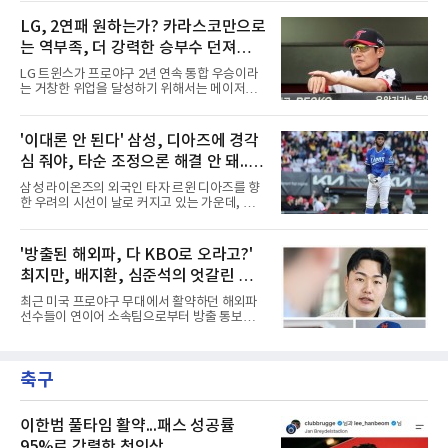
를 폭격하며 거둔 눈부신 활약은 팀에 엄청난 영
이 확정됐다.그린은 고교 시절 투수·유격수 모두
광을 안겼지만, 역설적으로 너무 뛰어난 기량 탓
LG, 2연패 원하는가? 카라스코만으로
1라운드 지명감으로 평가받았고, MLB 파이프라
에 메이저리그 역스카우트의 표적이 되면서 순
인 2017년 드래프트
는 역부족, 더 강력한 승부수 던져야...
식간에 마운드의 핵이 공백으로 남게 됐다.폰세
와 와이스는 지난 시즌 한화 선발진의 중심을 완
염경엽 감독은 알고 있을 것
LG 트윈스가 프로야구 2년 연속 통합 우승이라
벽하게 지탱하며 합쳐서 무려 33승을 합작해내
는 거창한 위업을 달성하기 위해서는 메이저리
는 기적 같은 저력을 발휘했다. 특히 폰세는 다
그 베테랑 카를로스 카라스코의 영입만으로는
승, 평균자책점, 탈삼진, 승률 등 투수 부문 4관
역부족이라는 지적이 현장 안팎에서 끊이지 않
왕을 석권하고 정규시즌 MVP까지 거머쥐며 리
고 제기되고 있다. 카라스코가 KBO리그 데뷔 무
'이대론 안 된다' 삼성, 디아즈에 경각
그를 지배했고, 와이스 역시 16승을 올리며 그에
대에서부터 7이닝을 완벽하게 틀어막으며 통산
못지않은 에이스급 투구로 팀
심 줘야, 타순 조정으론 해결 안 돼...벤
112승 투수의 명성을 입증해 보이기는 했으나,
2연패에 대한 거센 압박을 견뎌내기에는 아직
치 대기 등 채찍 들어야
삼성 라이온즈의 외국인 타자 르윈 디아즈를 향
채워야 할 조각들이 너무나도 많다는 분석이다.
한 우려의 시선이 날로 커지고 있는 가운데, 지
염경엽 감독은 이러한 현실을 누구보다 뼈저리
금이야말로 구단이 온정주의를 버리고 냉정하게
게 인식하고 있을 공산이 크다. 외국인 투수 교체
현실을 직시해야 할 때라는 목소리가 거세다. 그
카드를 이미 카라스코 영입에 소모한 상황에서,
동안 벤치는 디아즈의 이름값과 과거의 활약상
'방출된 해외파, 다 KBO로 오라고?'
시즌 후반기에 발생할 수 있는 변수들을 통제하
을 믿으며 지루한 기다림을 이어왔지만, 이제는
기 위해서는 단순한 베테랑의 합
최지만, 배지환, 심준석의 엇갈린 거
그러한 보수적이고 안일한 태도가 팀의 발목을
잡는 독으로 작용하고 있다는 지적이다.시즌 중
취와 현실
최근 미국 프로야구 무대에서 활약하던 해외파
반을 넘어 종착지를 향해 달리는 시점에서 외국
선수들이 연이어 소속팀으로부터 방출 통보를
인 타자의 부진은 단순한 개인의 슬럼프를 넘어
받으면서 국내 야구계의 시선이 집중되고 있다.
팀 전체의 사운이 걸린 중대한 사안이다. 수치상
메이저리그와 마이너리그를 오가며 도전을 이어
으로 드러나는 타점 몇 개에 안주하기에는 최근
가던 이들의 잇단 이탈은 자연스럽게 '이들이 과
디아즈가 보여주는 경기 내용이 너무나 실망스
축구
연 KBO리그로 유턴할 것인가'라는 뜨거운 화두
럽다. 승부처마다 터져 나
로 이어졌다. 일각에서는 당연하다는 듯 국내 복
귀를 점치고 있지만, 막상 뚜껑을 열어보면 세
선수가 마주한 현실과 향후 행보는 판이하게 갈
이한범 풀타임 활약...패스 성공률
린다. 선수 개인의 확고한 소신과 야구계의 엄격
95%로 강렬한 첫인상