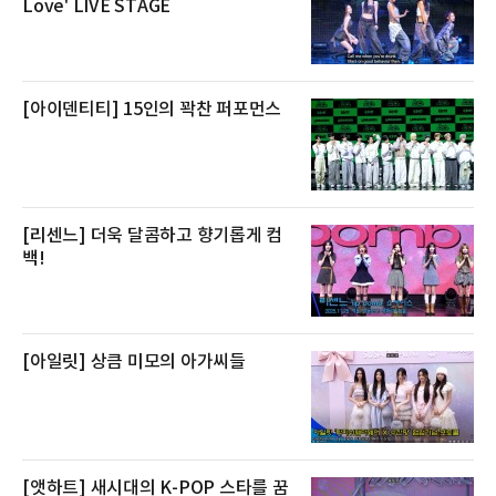
Love' LIVE STAGE
큼 이르면 다음 날 오전 배송이 가능하도록 물류
망을 활용하고 있다.쿠팡의 전복 매입량도 늘고
있다. 쿠팡에 따르면 전복 매입량은 2020년 30
톤 미만에서 2022년 140톤
[아이덴티티] 15인의 꽉찬 퍼포먼스
[리센느] 더욱 달콤하고 향기롭게 컴
백!
[아일릿] 상큼 미모의 아가씨들
[앳하트] 새시대의 K-POP 스타를 꿈