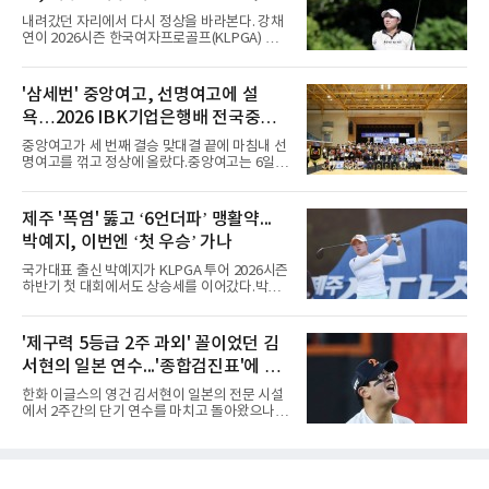
많은 숫자는 아니다. 메이저리그는 팀당 162경
두
내려갔던 자리에서 다시 정상을 바라본다. 강채
기, 일본프로야구도 143~144경기를 치른다. 숫
연이 2026시즌 한국여자프로골프(KLPGA) 투어
자만 놓고 보면 KBO가 유난히 혹사 구조라고 말
하반기 첫 대회 제주삼다수 마스터스(총상금 10
하기 어렵다.하지만 중요한 것은 숫자가 아니라
억 원, 우승상금 1억8000만 원) 2라운드에서 단
환경이다. 한국의 여름은 달라지고 있다. 과거와
독 선두로 도약했다.강채연은 7일 제주도 서귀
'삼세번' 중앙여고, 선명여고에 설
비교하기 어려울 정도로 폭염이 길어지고 강해
포의 테디밸리 골프앤리조트(파72)에서 열린 2
지고 있다. 여기에 장마, 이
욕…2026 IBK기업은행배 전국중고
라운드에서 버디 5개와 보기 1개를 묶어 4언더
파 68타를 쳤다. 중간합계 9언더파 135타로 전
배구대회 우승
중앙여고가 세 번째 결승 맞대결 끝에 마침내 선
날 공동 4위에서 선두로 올라섰다. 공동 2위 그
명여고를 꺾고 정상에 올랐다.중앙여고는 6일
룹(8언더파 136타)과는 한 타 차다.이 대회는 그
충북 제천실내체육관에서 열린 2026 IBK기업은
에게 특별하다. 2023년 정규투어에 데뷔한 강채
행배 전국중고배구대회 18세 이하 여자부 결승
연은 2024년 8월 이 대회에서 공동 2위로 주목
에서 선명여고를 세트스코어 3-1(13-25, 25-14,
제주 '폭염' 뚫고 ‘6언더파’ 맹활약...
받았으나, 지난해 상금순위 75위에 그쳐 시드순
25-17, 25-10)로 물리치고 우승을 차지했다.첫
위전으로 밀렸고 본선에서도 78위에
박예지, 이번엔 ‘첫 우승’ 가나
세트를 13-25로 내주며 불안하게 출발한 중앙여
고는 이후 조직력을 되찾아 2세트부터 경기 주
국가대표 출신 박예지가 KLPGA 투어 2026시즌
도권을 완전히 장악했다. 강한 서브와 탄탄한 수
하반기 첫 대회에서도 상승세를 이어갔다.박예
비를 앞세워 내리 세 세트를 따내며 짜릿한 역전
지는 6일 제주 서귀포 테디밸리 골프앤리조트에
승을 완성했다.이번 우승은 더욱 의미가 컸다. 중
서 열린 KLPGA 투어 제주삼다수 마스터스 1라
앙여고는 올해 3월 춘계연맹전과 5월 종별선수
운드에서 보기 없이 버디만 6개를 잡아내며 6언
'제구력 5등급 2주 과외' 꼴이었던 김
권대회 결승에서 모두 선명여고에 패해 준우승
더파 66타를 쳤다. 박예지는 서어진, 신다인과
에 머물렀다. 그러나 세 번째
서현의 일본 연수...'종합검진표'에 불
선두권을 형성했다.이날 경기가 열린 테디밸리
골프앤리조트 역시 전국적 폭염을 피해가지 못
과
한화 이글스의 영건 김서현이 일본의 전문 시설
했다. 대회장의 최고 기온은 35도에 달했다. 섬
에서 2주간의 단기 연수를 마치고 돌아왔으나,
지역 특성상 습도가 높아 체감온도는 더 높게 느
실전 마운드에서 여전히 극심한 제구 난조를 노
껴졌다.하지만 박예지는 폭염 만큼이나 매섭고
출하며 야구 팬들과 전문가들 사이에 씁쓸한 뒷
뜨거운 경기력을 선보이며 첫 우승을 향한 발판
맛을 남기고 있다.출국 당시만 해도 선수의 고질
을 마련했다.경기 후 박예지는 “날씨가 덥고 습
적인 제구 문제를 해결할 특효약이 될 것처럼 포
해 체력적으로 쉽지 않은 경기였지