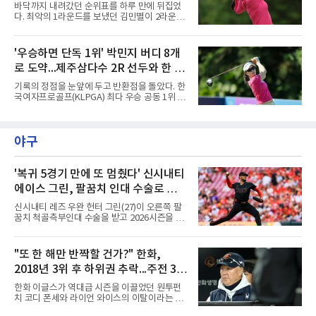
더파 125타로, 공동 2위 박태완과 안해천(이상
약
바닥까지 내려갔던 순위표를 하루 만에 뒤집었
13언더파 129타)을 4타 차로 따돌렸다. 우승 상
다. 최악의 1라운드를 보냈던 김민별이 2라운드
금은 2천만원이다.여정에는 성장이 담겼다.
에서 반등에 성공했다.김민별은 7일 제주도 서
2021년 KPGA 프로로 입회해 2부 투어에서 활
귀포의 테디밸리 골프앤리조트(파72)에서 열린
약해온 이민규는 지난 5월 데이비드골프 투어 7
2026시즌 한국여자프로골프(KLPGA) 투어 제주
'우승하면 단독 1위' 박민지 버디 8개
회 대회에서 데뷔 첫 승을 거뒀다.
삼다수 마스터스(총상금 10억 원) 2라운드에서
로 도약...제주삼다수 2R 선두와 한 타
보기 없이 버디만 7개를 잡아 7언더파 65타를 쳤
다. 중간합계 1언더파 143타를 기록한 그는 전날
차
기록의 정점을 눈앞에 두고 반환점을 돌았다. 한
공동 115위에서 무려 77계단 뛰어오른 공동 38
국여자프로골프(KLPGA) 최다 우승 공동 1위 박
위로 컷을 통과했다. 이번 대회 컷 기준은 1오버
민지가 제주삼다수 마스터스(총상금 10억원)에
파 145타였다.전날과는 딴판이었다. 1라운드에
서 선두권으로 올라섰다.통산 20승의 박민지는
서 버디 1개에 보기 5개, 더블보기 1개를 묶어 6
7일 제주 서귀포시 테디밸리 골프앤리조트(파
오버파 78타로 공동 115위에 머물러 컷 탈락이
야구
72)에서 열린 2라운드에서 버디 8개와 보기 1개
유력해 보였던 그였다.반전의 흐
를 묶어 7언더파 65타를 쳤다. 1라운드에서 71
타로 공동 30위에 머물렀던 그는 8언더파 136타
로 최정원, 문정민, 서어진, 신다인과 공동 2위에
'복귀 5경기 만에 또 멈췄다' 신시내티
이름을 올렸다. 단독 선두 강채연(9언더파 135
에이스 그린, 팔꿈치 인대 수술로 시즌
타)과는 한 타 차다.걸린 것이 크다. 지난 5월 sh
아웃
수협은행 MBN 여자 오픈에서 통산 20승을 채운
신시내티 레즈 우완 헌터 그린(27)이 오른쪽 팔
박민지는 이번 대회에서 우승하면 KLPGA 통산
꿈치 척골측부인대 수술을 받고 2026시즌을 접
최다 우승 단독 1위에 오른다.라
는다.구단은 8일(한국시간) 그린이 손상된 인대
치료를 위해 다음 주 수술받는다고 밝혔다. 수술
방식과 범위는 팔꿈치 내부 상태를 확인한 뒤 결
"또 한 해만 반짝할 건가?" 한화,
정된다. 올 시즌 복귀는 무산됐고, 손상 정도에
2018년 3위 후 하위권 추락...주전 3명
따라 2027시즌 복귀 시점도 영향을 받을 수 있
다.지난 3월 뼛조각 제거 관절경 수술 뒤 재활을
빠지기 전에 많은 승리 챙겨야
한화 이글스가 역대급 시즌을 이끌었던 원투펀
거쳐 지난달 복귀한 그린은 5경기에서 2승 2패,
치 코디 폰세와 라이언 와이스의 이탈이라는 거
평균자책점 6.83을 남겼다. 최근 불펜 투구 중 통
대한 파고를 마주하게 됐다. 두 선수가 KBO리그
증이 재발해 정밀검진과 2차 소견 끝에 재수술