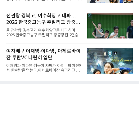
는 여러 판을 둘 때 흑(선수)을 번갈아 맡았다는
자배구 대표팀(세계랭킹 26위)이 2026 동아시
관행에서 나온 말이다. 한 판은 A가 흑을, 다음
아남자선수권대회 조별리그를 3연승으로 마무
판은 B가 흑을 맡는 식으로 서로 선수를 주고받
리했다.대표팀은 7일 몽골 울란바타르 AVA 아레
전관왕 경복고, 여수화양고 대파…
는다는 의미였던 것이다.인터넷 조선왕조실록에
나에서 열린 대회 B조 조별리그 3차전에서 마카
서 호
2026 한국중고농구 주말리그 왕중왕
오(119위)를 세트 점수 3-0(25-18 25-16 25-15)
으로 제압했다. 일본과 대만에 이어 마카오까지
전 결승토너먼트 확정
올 전관왕 경복고가 여수화양고를 대파하며
꺾은 한국은 조별리그 전승으로 준결승 티켓을
2026 한국중고농구 주말리그 왕중왕전 2연승을
손에 넣었다.공격은 고르게 터졌다. 김요한(삼성
달성, 결승 토너먼트 진출을 확정했다.경복고는
화재)과 임재영(대한항공)이 각각 13점씩 올렸
7일 전남 해남 구교체육관에서 열린 대회 남고
고, 김준우(삼성화재)가 10득점, 이상현(국군체
부 H조 예선 2차전에서 박지오(26점)와 김호원
여자배구 이재영·이다영, 아제르바이
육부대)이 9득점으로 힘을 보탰다.대표팀은 8일
(22점)의 활약을 앞세워 여수화양고를 94-59로
오후 8시 30분 A조 2위와 결승
잔 투란VC 나란히 입단
완파했다. 이로써 경복고는 예선 2전 전승을 기
록하며 조 1위로 결승 토너먼트에 진출했다.경
이재영과 이다영 쌍둥이 자매가 아제르바이잔에
복고는 1쿼터 초반부터 박지오의 높은 슛 성공
서 한솥밥을 먹는다.아제르바이잔 슈퍼리그 투
률을 앞세워 공격을 주도하며 24-15로 기선을
란VC는 지난 4일 이재영 영입을 알린 데 이어 7
제압했다. 이후에도 전력의 우위를 바탕으로 경
일 이다영과도 계약했다고 발표했다. 구단은 이
기를 운영한 경복고는 전반을 40-34로 마친 뒤,
다영이 2026-2027시즌 투란 소속으로 활약할
후반 들어 내·외곽에서 고른 득점포를 가동하며
예정이라고 전했다.두 선수가 국내를 떠난 것은
점수 차를 크게 벌려 여유 있게 승
2021년이다. V리그 흥국생명 소속이던 당시 중
학교 시절 학교 폭력을 행사했다는 폭로가 나오
면서 한국 배구계를 등졌다.이재영의 해외 여정
은 순탄치 않았다. 2021년 말 그리스 PAOK 테
살로키니에 입단했으나 무릎 부상으로 몇 경기
뛰지 못했고, 긴 공백 끝에 지난해 7월 일본 SV
리그 빅토리아 히메지에 합류했다가 지난 5월
팀을 떠났다.이다영은 더 많은 무대를