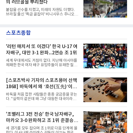
의 최종 승인 경위를 살
의 러브콜을 뿌리쳤다
성적이 배경이 됐다. 올 시즌 백운기 전국 고등학
교 축구대회와 코리아풋볼파크 U-18 챔피언스
붙잡을 선수를 지켰고, 미래의 자원도 더했다.
컵, K리그 U-17 챔피언십을 잇달아 제패했다.시
브라질 출신 '특급 골잡이' 비니시우스 주니오르
기도 맞물렸다. 서울은 9월 시작하는 아시아축
(26)가 레알 마드리드와의 동행을 2032년까지
구연맹(AFC) 챔피언스리그2(ACL2)를 앞두고 선
이어간다.스페인 프로축구 프리메라리가 '거함'
수단 깊이를 더하는 동시에 유스 출신에게 국제
레알 마드리드는 7일(한국시간) 비니시우스와
무대 경험을 주려 했다.면면도 다양하다. 측면 공
스포츠종합
2032년 6월 30일까지 유효한 6년 연장 계약에
격수 정현웅은 돌파력이
합의했다고 공식 발표했다. 비니시우스는 재계
약 확정 후 사회관계망서비스(SNS)에 베르나베
우에서의 8년은 너무 짧다며, 앞으로 6년, 그리
'리턴 매치서 또 이겼다' 한국 U-17 여
고 영원히 함께하겠다고 애정을 드러냈다.성사
자배구, 대만 3-1 완파...2연승 조 1위
과정에는 우여곡절이 있었다. 그는 최근 잉글랜
드 프리미어리그(EPL) 챔피언 아스널의 뜨거운
세계 무대에서도 거침이 없다. 지난해 아시아를
관심을 받았는데, 18개월간 이어진 재계약 협상
제패한 한국 여자 배구 유망주들이 유쾌한 질주
이 한때 교착됐기 때문이다. 그러
를 이어가고 있다.중·고교 선수들로 구성된 17세
이하(U-17) 여자배구대표팀은 8일(한국시간) 칠
레 로스안데스에서 열린 2026 국제배구연맹
[스포츠박사 기자의 스포츠용어 산책
(FIVB) U-17 여자 세계선수권대회 조별리그 D조
1868] 바둑에서 왜 ‘호선(互先)’이라
2차전에서 대만을 세트 점수 3-1(25-19 18-25
25-13 25-15)로 꺾었다. 전날 푸에르토리코를
말할까
바둑을 처음 접한 사람들은 종종 궁금증을 갖는
3-1로 물리쳤던 한국은 2연승으로 조 1위에 올
다. "실력이 같은데 왜 그냥 대등한 대국이라고
라 16강 진출에 청신호를 켰다.이날 승리는 남다
하지 않고 '호선'이라고 할까." (본 코너 1807회
른 의미가 있었다. 한국은 지난해 2025 U-16 아
‘바둑에서 왜 ‘대국(對局)’이라 말할까‘ 참조)'호
시아선수권 결승에서 대만을 풀세트 접전 끝에
선(互先)'은 한자로 '서로 호(互)', '먼저 선(先)'을
'조별리그 3전 전승' 한국 남자배구,
3-2로 꺾고 정상에 올랐는데, 세계선수권에서
쓴다. 직역하면 '서로 먼저 둔다'는 뜻이다. 여기
이뤄진 '리턴 매치'에서도 승리하
마카오 3-0 완파하고 조 1위 준결승
서 '서로 먼저 둔다'는 표현은 한 판에서 두 사람
이 동시에 선수를 잡는다는 의미가 아니다. 중국
진출
세 경기를 모두 잡으며 조 1위로 다음 단계에 올
과 일본의 고대 바둑에서 실력이 같은 사람끼리
랐다. 이사나예 라미레스 감독이 이끄는 한국 남