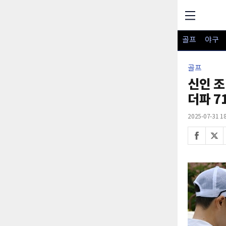
골프
야구
골프
신인 조
더파 7
2025-07-31 18