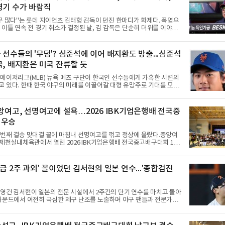
경기 수가 바람직
무 많다"는 롯데 자이언츠 김태형 감독이 던진 한마디가 화제다. 폭염으
 이틀 연속 전 경기 취소가 결정된 날, 김 감독은 단순히 더위를 이야기
우천, 폭염, 부상 등 변수가 늘어나는 현실에서 현재 팀당 144경기 체제
가능한지 질문을 던졌다.물론 144경기가 세계적으로 특별히 많은 숫자
이저리그는 팀당 162경기, 일본프로야구도 143~144경기를 치른다. 숫
 선수들의 '무덤'? 심준석에 이어 배지환도 방출...심준석
 KBO가 유난히 혹사 구조라고 말하기 어렵다.하지만 중요한 것은 숫자
국, 배지환은 미국 잔류할 듯
이다. 한국의 여름은 달라지고 있다. 과거와 비교하기 어려울 정도로 폭
강해지고 있다. 여기에 장마, 이
메이저리그(MLB) 뉴욕 메츠 구단이 한국인 선수들에게 가혹한 시련의
 있다. 한때 한국 야구의 미래를 이끌어갈 대형 유망주로 기대를 모았
에 이어, 빅리그 경력을 지닌 내외야수 배지환까지 연달아 뉴욕 메츠 산
서 방출 통보를 받는 아픔을 겪었다. 두 선수의 동반 이탈은 메츠 구단
선수들에게 '기회의 땅'이 아닌 '무덤'처럼 작용하고 있음을 방증하고 있
중앙여고, 선명여고에 설욕…2026 IBK기업은행배 전국중
시속 160km에 달하는 강속구로 큰 스포트라이트를 받았던 심준석은 루
 우승
츠 구단으로부터 방출 조치됐다. 피츠버그 파이리츠와 마이애미 말린스
 둥지를 틀며 반등을 노렸으나
 번째 결승 맞대결 끝에 마침내 선명여고를 꺾고 정상에 올랐다.중앙여
 제천실내체육관에서 열린 2026 IBK기업은행배 전국중고배구대회 18
승에서 선명여고를 세트스코어 3-1(13-25, 25-14, 25-17, 25-10)로
 차지했다.첫 세트를 13-25로 내주며 불안하게 출발한 중앙여고는 이
찾아 2세트부터 경기 주도권을 완전히 장악했다. 강한 서브와 탄탄한
급 2주 과외' 꼴이었던 김서현의 일본 연수...'종합검진
내리 세 세트를 따내며 짜릿한 역전승을 완성했다.이번 우승은 더욱 의
앙여고는 올해 3월 춘계연맹전과 5월 종별선수권대회 결승에서 모두 선
준우승에 머물렀다. 그러나 세 번째
영건 김서현이 일본의 전문 시설에서 2주간의 단기 연수를 마치고 돌아
 마운드에서 여전히 극심한 제구 난조를 노출하며 야구 팬들과 전문가들
뒷맛을 남기고 있다.출국 당시만 해도 선수의 고질적인 제구 문제를 해
될 것처럼 포장되었던 이번 연수는, 뚜껑을 열어보니 '제구력 5등급에
집게 과외를 붙여 1등급을 기대한 꼴'이었다는 냉정한 평가를 피하기 어