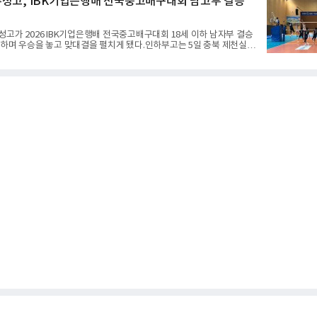
성고, IBK기업은행배 전국중고배구대회 남고부 결승
구에서 투수의 제구력은 오랜 시간 투구폼을 반복하며 몸에 새겨진 일종
 밸런스의 산물이다. 릴리스 포인트의 미세한 오차나 하체 활용의 불균
천 번의 교정 훈련과 실전 피드
고가 2026 IBK기업은행배 전국중고배구대회 18세 이하 남자부 결승
하며 우승을 놓고 맞대결을 펼치게 됐다.인하부고는 5일 충북 제천실내
 대회 남자 18세 이하부 준결승에서 남성고를 세트스코어 3-1(25-17,
-21, 25-17)로 꺾고 결승행 티켓을 따냈다. 인하부고는 높은 공격 성공률을
주도권을 잡으며 승리를 거뒀다.수성고도 준결승에서 속초고를 상대로
탕으로 3-1(25-23, 25-16, 22-25, 25-19) 승리를 거두며 결승에
열한 승부 속에서도 공수 균형을 유지한 수성고는 인하부고와 우승을 다
다.여자 18세 이하부에서는 중앙여고