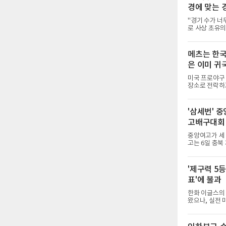
경에 맞는 
"경기 수가 너
로 사상 초유의
하지 않았다. 
가 과연 지속 
는 아니다. 메
메츠는 한국
자만 놓고 보면
은 이미 귀
가 아니라 환경
염이 길어지고 
미국 프로야구 
장소로 전락하고
던 투수 심준석
하 마이너리그에
이 유독 한국 
'삼세번' 
다.고교 시절 
고배구대회
키리그에서 메
를 거쳐 메츠에
중앙여고가 세
고는 6일 충북
세 이하 여자부 결
물리치고 우승을
후 조직력을 되
'제구력 5등
수비를 앞세워 
표'에 불과
미가 컸다. 중
명여고에 패해 
한화 이글스의 
왔으나, 실전
사이에 씁쓸한 
결할 특효약이 
게 2주짜리 족