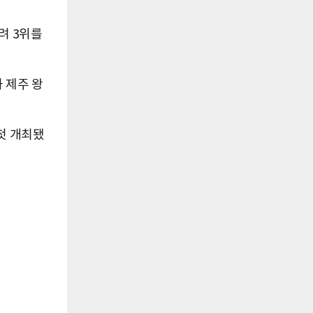
려 3위를
 제주 왕
첫 개최됐