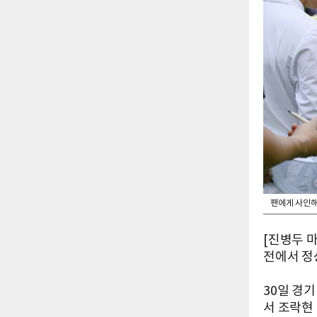
팬에게 사인해
[진병두 
전에서 정
30일 경
서 조락현