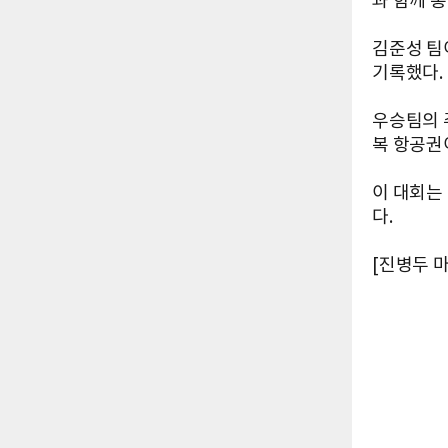
과 함께 총
김준성 팀
기록했다.
우승팀의 
복 항공권
이 대회는
다.
[진병두 마