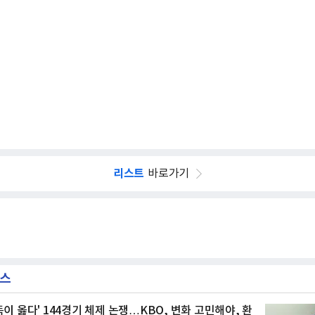
리스트
바로가기
뉴스
독이 옳다' 144경기 체제 논쟁…KBO, 변화 고민해야, 환