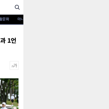
활문화
마니아TV
포토
명과 1언