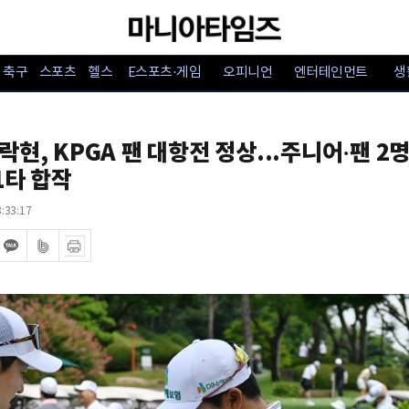
축구
스포츠
헬스
E스포츠·게임
오피니언
엔터테인먼트
생
락현, KPGA 팬 대항전 정상...주니어·팬 2
1타 합작
:33:17