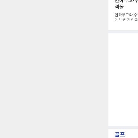
인하부고·수
렵게 됐다.야
격돌
의 근육 기억과
형은 수백, 수
인하부고와 수성
에 나란히 진출
체육관에서 열린
17-25, 25
앞세워 경기 
안정된 조직력을 바
합류했다. 치
툴 기회를 잡았
골프