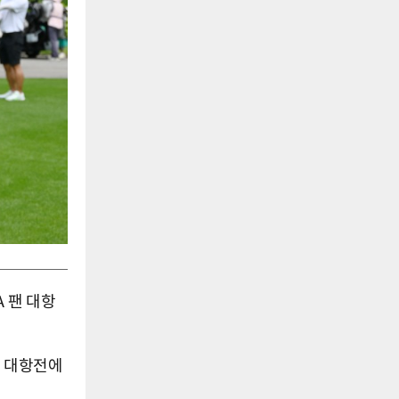
 팬 대항
팬 대항전에