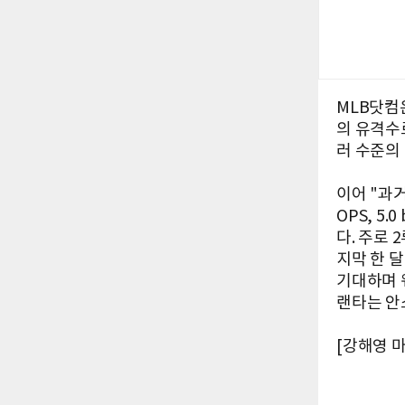
MLB닷컴
의 유격수
러 수준의
이어 "과거
OPS, 5.
다. 주로
지막 한 
기대하며 
랜타는 안
[강해영 마