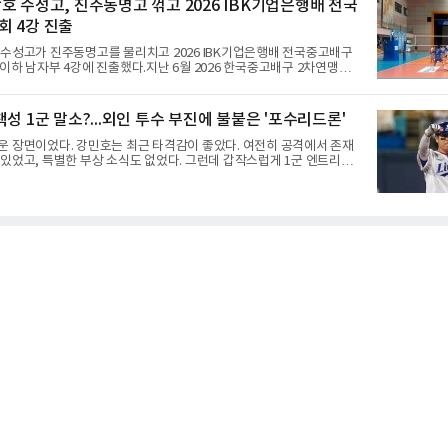
호 수성고, 진주동명고 꺾고 2026 IBK기업은행배 전국
시속 160km에 달하는 강속구로 큰 스포트라이트를 받았던 심준석은 루
 4강 진출
츠 구단으로부터 방출 조치됐다. 피츠버그 파이리츠와 마이애미 말린스
 둥지를 틀며 반등을 노렸으나
 수성고가 진주동명고를 물리치고 2026 IBK기업은행배 전국중고배구
이하 남자부 4강에 진출했다.지난 6월 2026 한국중고배구 2차연맹전
고는 4일 충북 제천 대원대 민송체육관에서 열린 대회 8강전에서 진주
공격력이 호조를 보이며 세트스코어 3-1(25-19, 25-22, 21-25, 25-
다. 인하부고도 부산동성고를 맞아 뛰어난 조직력을 바탕으로 삼아 3-
성 1군 말소?...외인 투수 부진에 불붙은 '포수리드론'
5-19, 25-23)으로 완승을 거두고 4강에 합류했다. .한편 18세이하 여자부 4
강은 중앙여고-일신여상, 광주체고-선명여고의 대결로 좁혀졌다. ◇4일 전적
운 장면이었다. 강민호는 최근 타격감이 좋았다. 여전히 공격에서 존재
있었고, 특별한 부상 소식도 없었다. 그런데 갑작스럽게 1군 엔트리에
팬들 사이에서 성적이 떨어진 주전 선수를 쉬게 하는 상황도 아니고, 부
것도 아니라면 '왜 지금인가'라는 의문이 생길 수밖에 없다.특히 시점이
외국인 투수들이 잇따라 난타를 당했고, 일부 팬들은 그 원인을 강민호의
찾기 시작했다. 이른바 '포수리드론'이다. 볼 배합이 문제였던 것 아니
호흡에 문제가 있었던 것 아니냐는 지적이다. 그리고 이어진 강민호의 1
에 팬들 사이에서는 "문책성