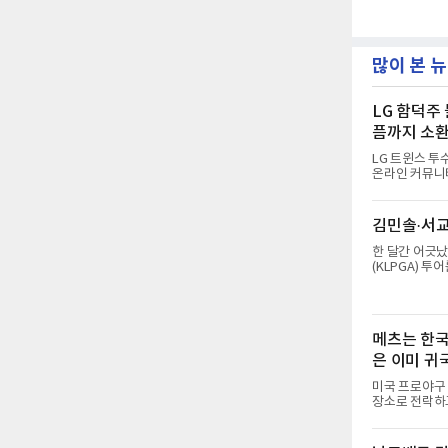
많이 본 
LG 함덕주
픔까지 소
LG 트윈스 투
온라인 커뮤니티
면서, 과거 L
LG 공식 계정
고 두산과 관련
김민솔·서교
에 '좋아요'를
부는 확인되지 
한 달간 어긋났
커진 이유는 그
(KLPGA) 
포시 테디 밸리
스터스(총상금 
자체가 화제다. 
수(70.41타
메츠는 한국
지난 7월 5일
나설 때 서교림
은 이미 귀
미국 프로야구 
장소로 전락하고
던 투수 심준석
하 마이너리그에
이 유독 한국 