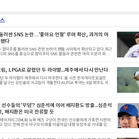
뉴스
 둘러싼 SNS 논란…'좋아요·언팔' 루머 확산, 과거의 아
환됐다
수 함덕주를 둘러싼 SNS 관련 논란이 팬들 사이에서 확산되고 있다.최근
와 SNS를 중심으로 함덕주의 SNS 활동과 관련한 여러 소문이 퍼지
G 이적 이후 겪었던 일들까지 다시 주목받고 있다.일각에서는 함덕주가
 '언팔' 및 관련 게시물을 정리하고 친정팀 두산 베어스 계정을 팔로우하
된 흔적만 남겼다는 주장이 나오고 있다. 또한 상대 팀 선수의 홈런 릴스
림, LPGA로 갈렸던 두 라이벌...제주에서 다시 만난다
 눌렀다는 이야기도 전해지고 있다.하지만 해당 행동들이 실재했는지 여
않았다. 시점과 의도 역시 불분명하다. 그럼에도 팬들 사이에서 논란이
던 두 라이벌이 제주에서 다시 마주한다. 올 시즌 한국여자프로골프
가 LG 이적 후 부상과 재활로
투어를 달구는 김민솔과 서교림이 격돌한다.KLPGA 투어는 6일 제주도 서귀
 골프 앤 리조트의 밸리·테디 코스(파72)에서 개막하는 제주삼다수 마
10억원·우승 상금 1억8천만원)로 하반기를 시작한다.두 선수의 재회
올 시즌 3승으로 대상 포인트(313점), 상금(9억8천400만원), 평균 타
) 등 주요 부문 1위를 달리는 김민솔과 2승으로 뒤쫓는 서교림의 맞대결은
 선수들의 '무덤'? 심준석에 이어 배지환도 방출...심준석
 롯데 오픈 이후 한 달 만이다. 그동안 김민솔이 하이원리조트 여자오픈에
은 LPGA 에비앙 챔피언십에, 서교림
국, 배지환은 미국 잔류할 듯
메이저리그(MLB) 뉴욕 메츠 구단이 한국인 선수들에게 가혹한 시련의
 있다. 한때 한국 야구의 미래를 이끌어갈 대형 유망주로 기대를 모았
에 이어, 빅리그 경력을 지닌 내외야수 배지환까지 연달아 뉴욕 메츠 산
서 방출 통보를 받는 아픔을 겪었다. 두 선수의 동반 이탈은 메츠 구단
선수들에게 '기회의 땅'이 아닌 '무덤'처럼 작용하고 있음을 방증하고 있