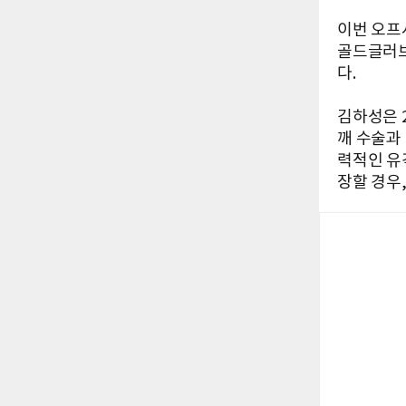
이번 오프
골드글러브
다.
김하성은 2
깨 수술과
력적인 유
장할 경우