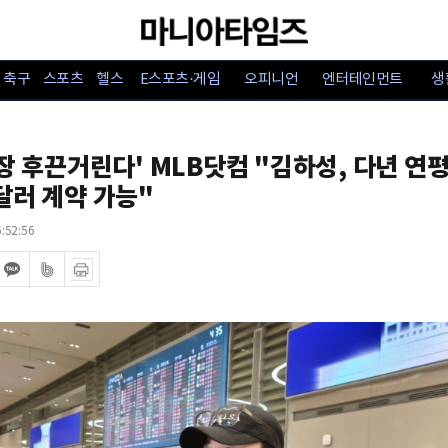
축구
스포츠
헬스
E스포츠·게임
오피니언
엔터테인먼트
생
시장 후끈거린다' MLB닷컴 "김하성, 다년 연
달러 계약 가능"
:52:56