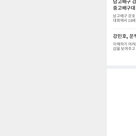
남고배구 강
다.고교 시절 
중고배구대회
키리그에서 메
를 거쳐 메츠에
남고배구 강호
대회에서 18세
준우승팀 수성
동명고를 상대로 
23)으로 꺾었
강민호, 문책
0(25-19, 2
이해하기 어려
감을 보여주고 
서 제외됐다. 
상으로 빠지는 
겹쳤다. 삼성 
포수 리드에서 
냐, 투수와의 
군 말소. 때문