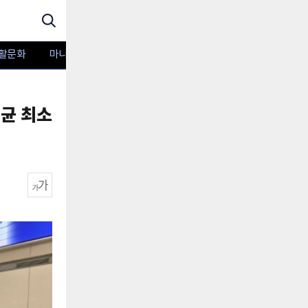
활문화
마니아TV
포토
평균 최소