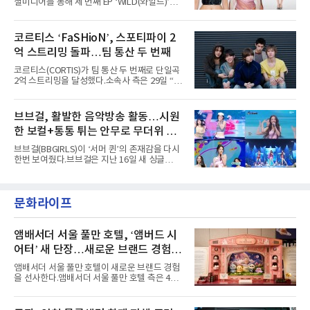
셜미디어를 통해 세 번째 EP ‘WILD(와일드)’의
AxMxP는 '카운트다운 판타지 2025-2026',
콘셉트 포토와 트랙리스트를 공개했다.‘Wild
'PEAKBOX 2025 vol.2 : 사랑·청춘·행복', '2025
heart(와일드 하트)’라는 제목이 붙은 콘셉트 포
Someday Christmas - 부산' 등 무대를 통해 안
토에는 멤버들의 본능적이고 야성적인 면모가
코르티스 ‘FaSHioN’, 스포티파이 2
정적인 실력을 입증했고, 올해 '2026 어썸뮤직
강렬하게 담겼다. 짙은 아이섀도와 푸른빛·금빛·
페스티벌', '뷰티풀 민트 라이프 2026', '2026
억 스트리밍 돌파…팀 통산 두 번째
붉은빛의 컬러 렌즈가 비현실적인 분위기를 자
아내고, 여러 원색이 불규칙하게 뒤섞인 멀티컬
코르티스(CORTIS)가 팀 통산 두 번째로 단일곡
러 헤어와 과감한 블루·블랙 립 메이크업이 낯설
2억 스트리밍을 달성했다.소속사 측은 29일 “코
고도 매혹적인 비주얼을 완성했다.스타일링 역
르티스의 데뷔 앨범 수록곡 ‘FaSHioN’이 글로
시 파격적이다. 스터드와 망사, 코르셋, 풍성한
벌 오디오·음원 스트리밍 플랫폼 스포티파이에
레이스 등 언뜻 어울리지 않을 듯한 소재와 실루
서 27일 자로 누적 재생 수 2억 회를 돌파했
브브걸, 활발한 음악방송 활동…시원
엣을 거침없이 결합했다. 멤버들은 각기 다른 개
다”고 밝혔다.곡이 발표된 지 약 10개월 만이다.
성을 살린 스타일링을 선
한 보컬+통통 튀는 안무로 무더위 사
팀의 첫 번째 2억 스트리밍 곡은 동일 음반에 수
록된 ‘GO!’다. 이 노래는 공개 약 9개월 만인 지
냥
브브걸(BBGIRLS)이 ‘서머 퀸’의 존재감을 다시
난달 26일 자에 2억 고지를 밟았다. 이는 최근 5
한번 보여줬다.브브걸은 지난 16일 새 싱글
년 내 데뷔한 보이그룹의 곡 중 최단기 2억 달성
'BODY WAVE'(바디 웨이브)를 발매하고 각종 음
이며 ‘FaSHioN’이 그 다음이다.코르티스는 평
악방송에 출연했다.브브걸은 컴백 이후 Mnet
소 관심이 많은 ‘패션’을 소재로 곡을 공동 창작
'엠카운트다운'을 시작으로 KBS2 '뮤직뱅크',
했다. “내 티, 5 bucks 바지는, 만원” 등 멤버들
문화라이프
MBC '쇼! 음악중심', SBS '인기가요' 등 주요 음
의 라이프 스타일
악방송 무대에 올라 화려한 퍼포먼스를 펼쳤다.
시원한 에너지와 안정적인 라이브, 통통 튀는 매
력을 앞세워 매 무대 색다른 볼거리를 선사했다.
앰배서더 서울 풀만 호텔, ‘앰버드 시
특히 화사한 파스텔 톤의 비치웨어부터 청량한
어터’ 새 단장…새로운 브랜드 경험 선
마린룩, 햇살 아래 반짝이는 물결을 연상시키는
사
스커트, 강렬한 붉은 계열의 스타일링까지 각기
앰배서더 서울 풀만 호텔이 새로운 브랜드 경험
다른 매력을 선보였다. 브브걸은 다채로운 여름
을 선사한다.앰배서더 서울 풀만 호텔 측은 4일
패션을 완벽하게 소화하며 보
“호텔 공식 마스코트 앰버드(Ambird)의 새로운
이야기를 담은 인형 극장 콘셉트의 공간 ‘앰버드
시어터(Ambird Theater)’를 새롭게 선보인