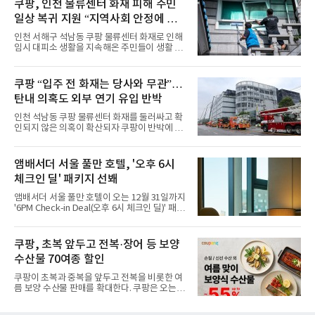
쿠팡, 인천 물류센터 화재 피해 주민
다”고 밝혔다.앰배서더 서울 풀만 호텔은 로비
일상 복귀 지원 “지역사회 안정에 총
한편에 마련된 앰버드 존을 통해 앰버드의 세계
관을 소개해왔다. 앰버드 존은 앰버드가 우주여
력”
인천 서해구 석남동 쿠팡 물류센터 화재로 인해
행 중 수집한 다양한 굿즈를 전시한 '앰버드 플래
임시 대피소 생활을 지속해온 주민들이 생활 터
닛(Ambird Planet)과 계절별 플라워 연출로 사
전으로 돌아갈 수 있는 계기가 마련됐다. 쿠팡풀
랑받아온 ‘앰버드 가든(Ambird Garden)’으로
필먼트서비스(CFS)가 지난 28일부터 화재 피해
구성되어 있다.새 단장한 앰버드 시어터는 오페
주민을 대상으로 전문 출장 청소서비스 지원에
쿠팡 “입주 전 화재는 당사와 무관”…
라 극장을 모티브로 한 데코레이션으로 구성됐
나섬으로써 본격적인 지역사회 복구 작업이 시
다. 무대 공간 및 티켓 박스
탄내 의혹도 외부 연기 유입 반박
작된 것이다.대피소 주민 중심 청소 접수, 첫날
부터 2가구 지원 완료CFS는 신현초등학교, 신
인천 석남동 쿠팡 물류센터 화재를 둘러싸고 확
현북초등학교, 신현여자중학교 등 인천 서해구
인되지 않은 의혹이 확산되자 쿠팡이 반박에 나
관내 임시 대피소 3곳에서 체류해온 화재 피해
섰다. 화재 전 센터 내부에서 탄내가 났다는 주장
주민들을 대상으로 출장 청소업체 요청 접수를
에 대해서는 외부 화재 연기 유입이라고 설명했
시작했다. 현장에서 극심한 피해를 입은 지역 주
고, 2023년 같은 물류센터에서 발생한 화재에
앰배서더 서울 풀만 호텔, '오후 6시
민들의 호응 속에 CFS는 즉시 행동에 나섰다. 지
대해서도 쿠팡 입주 전 공사 과정에서 벌어진 일
난 28일 오후 전문 청소업체와
체크인 딜' 패키지 선봬
이라며 선을 그었다.쿠팡은 21일 인천 물류센터
내부에서 불이 타는 냄새가 났다는 의혹과 관련
앰배서더 서울 풀만 호텔이 오는 12월 31일까지
해 “사실무근”이라는 입장을 밝혔다.회사 측은
'6PM Check-in Deal(오후 6시 체크인 딜)' 패키
“인근에서 지난 15일 다른 회사에서 발생한 대
지를 선보인다.이번 패키지는 오후 6시 체크인
형 화재 연기가 인입돼 즉시 방재팀이 조사한 결
으로 여유로운 저녁 시간부터 호텔 스테이를 시
과 일산화탄소가 미검출됐고, 내부 문제가 아닌
작할 수 있도록 준비됐다.앰배서더 서울 풀만 호
쿠팡, 초복 앞두고 전복·장어 등 보양
것으로 확인됐다”고 설명했다.이어 “정확한 화
텔 측은 “퇴근 후 또는 주말 도심 속에서 짧지만
재 원인은 추후 조사될
수산물 70여종 할인
온전한 휴식을 원하는 고객들에게 특별한 경험
을 제공한다”고 밝혔다.패키지는 디럭스와 이그
쿠팡이 초복과 중복을 앞두고 전복을 비롯한 여
제큐티브 두 가지 타입으로 구성된다. 디럭스 패
름 보양 수산물 판매를 확대한다. 쿠팡은 오는
키지는 객실 1박(룸 온리)으로 심플한 호캉스를
20일까지 전복, 문어, 낙지, 장어 등 70여종의 수
즐길 수 있으며, 이그제큐티브 패키지는 객실 1
산물을 할인 판매한다고 8일 밝혔다.이번 행사
박과 함께 클럽 앰배서더 라운지 2인 이용, 웰니