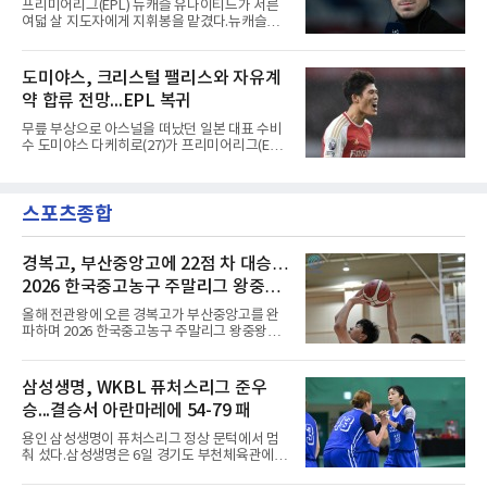
연패 경력
프리미어리그(EPL) 뉴캐슬 유나이티드가 서른
록은 유지된다.경기는 팽팽했다. 전반 38분 다비
여덟 살 지도자에게 지휘봉을 맡겼다.뉴캐슬은
드 마르티네스의 땅볼 크로스를 드니 부앙가가
6일(현지시간) 마티아스 야이슬레(독일) 감독 선
오른발로 마무리해 LAFC가 앞섰으나, 4분 뒤 로
임을 발표했다. 그는 스페인 라망가에서 진행 중
베르토 알바라도가 골 지역 정면에서 왼발 슈팅
인 프리시즌 캠프에 곧바로 합류했다. 구단은 유
도미야스, 크리스털 팰리스와 자유계
으로 골대 오른쪽 하단을 찔러 균형을 맞췄다.승
럽 축구계에서 가장 촉망받는 젊은 감독을 데려
부는 승부차기로 갈렸다. LAFC는
약 합류 전망...EPL 복귀
왔다고 밝혔다.이력은 이른 나이에 쌓였다. 서른
셋이던 2021년 오스트리아 레드불 잘츠부르크
무릎 부상으로 아스널을 떠났던 일본 대표 수비
사령탑에 올라 첫 시즌 리그와 컵대회를 동시에
수 도미야스 다케히로(27)가 프리미어리그(EPL)
제패했고, 구단 역사상 처음으로 팀을 유럽축구
로 돌아온다.영국 BBC는 6일(한국시간) 도미야
연맹(UEFA) 챔피언스리그 토너먼트에 올린 뒤
스가 입단 테스트를 마치고 크리스털 팰리스에
리그 2연패도 달성했다.아시아에서도 성과를 냈
자유계약(FA)으로 합류할 전망이라고 보도했다.
다. 2023년 사우디아라비아 알아흘리로 옮겨
스포츠종합
큰 틀의 계약 조건은 이미 합의됐고 구단은 개막
2024-2025시즌과 2025-2026시즌
을 앞두고 영입 절차를 서두르고 있다.그의 최근
여정은 순탄치 않았다. 고질적인 무릎 부상 끝에
지난 시즌 아스널과 상호 합의로 계약을 해지했
경복고, 부산중앙고에 22점 차 대승…
고, 네덜란드 아약스에서 시즌 막판 8경기를 소
2026 한국중고농구 주말리그 왕중왕
화했다. 이후 일본 대표로 월드컵에 나서 선발 2
전 첫 승 신고
경기를 포함해 3경기를 뛰며 감각을 끌어올렸
올해 전관왕에 오른 경복고가 부산중앙고를 완
다.구단의 판단은 신중했다. 크리스털 팰리스는
파하며 2026 한국중고농구 주말리그 왕중왕전
기량을 확신하면서도 부상
첫 경기를 승리로 장식했다.경복고는 6일 전남
해남 우슬체육관에서 열린 대회 남고부 예선리
그 H조 1차전에서 부산중앙고를 98-76으로 제
삼성생명, WKBL 퓨처스리그 준우
압했다. 박지오가 26점, 김호원이 22점, 정우진
승...결승서 아란마레에 54-79 패
이 19점을 올리는 등 삼각편대의 고른 활약이 승
리를 이끌었다.경복고는 경기 초반부터 박지오
용인 삼성생명이 퓨처스리그 정상 문턱에서 멈
와 김호원의 내·외곽포가 고르게 터지며 주도권
춰 섰다.삼성생명은 6일 경기도 부천체육관에서
을 잡았다. 전반을 40-34로 앞선 경복고는 후반
열린 2026 티켓링크 WKBL 퓨처스리그 결승에
들어 높은 야투 성공률을 앞세워 점수 차를 더욱