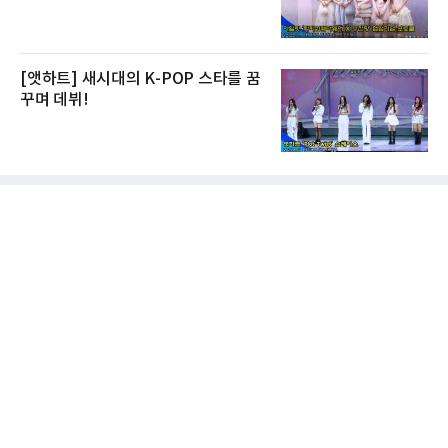
[앳하트] 새시대의 K-POP 스타를 꿈
꾸며 데뷔!