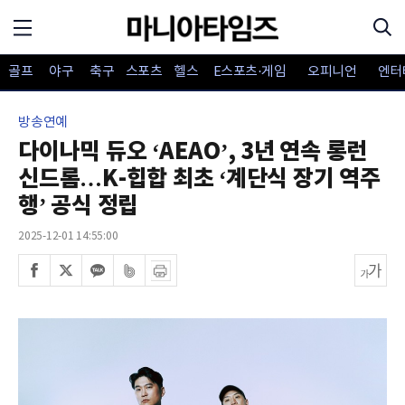
골프
야구
축구
스포츠
헬스
E스포츠·게임
오피니언
엔터
방송연예
다이나믹 듀오 ‘AEAO’, 3년 연속 롱런
신드롬…K-힙합 최초 ‘계단식 장기 역주
행’ 공식 정립
2025-12-01 14:55:00