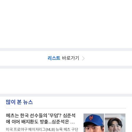
리스트
바로가기
많이 본 뉴스
메츠는 한국 선수들의 '무덤'? 심준석
에 이어 배지환도 방출...심준석은 이
미 귀국, 배지환은 미국 잔류할 듯
미국 프로야구 메이저리그(MLB) 뉴욕 메츠 구단