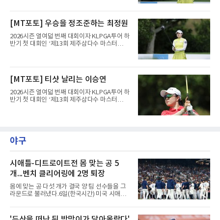
제주도 서귀포시에 위치한 테디밸리 골프앤리조
트(파72/6,767야드)에서 열리고 있다.6일 현재
1라운드 경기가 펼쳐지고 있다.최정원이 16번
[MT포토] 우승을 정조준하는 최정원
홀에서 경기하고 있다.
2026시즌 열여덟 번째 대회이자 KLPGA투어 하
반기 첫 대회인 ‘제13회 제주삼다수 마스터
스’(총상금 10억 원, 우승상금 1억 8천만 원)가
제주도 서귀포시에 위치한 테디밸리 골프앤리조
트(파72/6,767야드)에서 열리고 있다.6일 현재
1라운드 경기가 펼쳐지고 있다.최정원이 16번
[MT포토] 티샷 날리는 이승연
홀에서 경기하고 있다.
2026시즌 열여덟 번째 대회이자 KLPGA투어 하
반기 첫 대회인 ‘제13회 제주삼다수 마스터
스’(총상금 10억 원, 우승상금 1억 8천만 원)가
제주도 서귀포시에 위치한 테디밸리 골프앤리조
트(파72/6,767야드)에서 열리고 있다.6일 현재
1라운드 경기가 펼쳐지고 있다.이승연이 16번
홀에서 경기하고 있다.
야구
시애틀-디트로이트전 몸 맞는 공 5
개...벤치 클리어링에 2명 퇴장
몸에 맞는 공 다섯 개가 결국 양 팀 선수들을 그
라운드로 불러냈다.6일(한국시간) 미국 시애틀
T모바일 파크에서 열린 시애틀 매리너스와 디트
로이트 타이거스의 경기에서 벤치 클리어링이
벌어졌다. 난투극으로 번지지는 않았으나 좌완
'두산을 떠난 뒤 방망이가 달아올랐다'