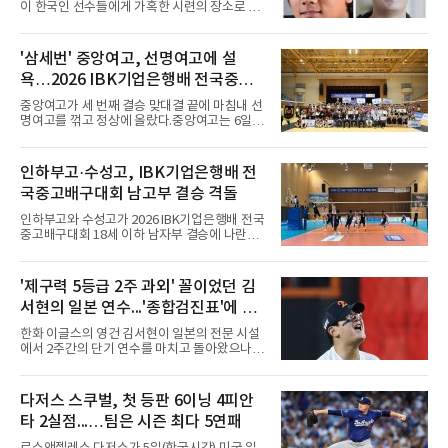
이 한국인 선수들에게 가혹한 시련의 장소로 전
락하고 있다. 한때 한국 야구의 미래를 이끌어갈
대형 유망주로 기대를 모았던 투수 심준석에 이
어, 빅리그 경력을 지닌 내외야수 배지환까지 연
'삼세번' 중앙여고, 선명여고에 설
달아 뉴욕 메츠 산하 마이너리그에서 방출 통보
욕…2026 IBK기업은행배 전국중고
를 받는 아픔을 겪었다. 두 선수의 동반 이탈은
메츠 구단이 유독 한국 선수들에게 '기회의 땅'이
배구대회 우승
중앙여고가 세 번째 결승 맞대결 끝에 마침내 선
아닌 '무덤'처럼 작용하고 있음을 방증하고 있다.
명여고를 꺾고 정상에 올랐다.중앙여고는 6일
고교 시절 시속 160km에 달하는 강속구로 큰 스
충북 제천실내체육관에서 열린 2026 IBK기업은
포트라이트를 받았던 심준석은 루키리그에서 메
행배 전국중고배구대회 18세 이하 여자부 결승
츠 구단으로부터 방출 조치됐다. 피츠버그 파이
에서 선명여고를 세트스코어 3-1(13-25, 25-14,
인하부고·수성고, IBK기업은행배 전
리츠와 마이애미 말린스를 거쳐 메츠에 둥지를
25-17, 25-10)로 물리치고 우승을 차지했다.첫
틀며 반등을 노렸으나
국중고배구대회 남고부 결승 격돌
세트를 13-25로 내주며 불안하게 출발한 중앙여
고는 이후 조직력을 되찾아 2세트부터 경기 주
인하부고와 수성고가 2026 IBK기업은행배 전국
도권을 완전히 장악했다. 강한 서브와 탄탄한 수
중고배구대회 18세 이하 남자부 결승에 나란히
비를 앞세워 내리 세 세트를 따내며 짜릿한 역전
진출하며 우승을 놓고 맞대결을 펼치게 됐다.인
승을 완성했다.이번 우승은 더욱 의미가 컸다. 중
하부고는 5일 충북 제천실내체육관에서 열린 대
앙여고는 올해 3월 춘계연맹전과 5월 종별선수
회 남자 18세 이하부 준결승에서 남성고를 세트
'제구력 5등급 2주 과외' 꼴이었던 김
권대회 결승에서 모두 선명여고에 패해 준우승
스코어 3-1(25-17, 17-25, 25-21, 25-17)로 꺾
에 머물렀다. 그러나 세 번째
서현의 일본 연수...'종합검진표'에 불
고 결승행 티켓을 따냈다. 인하부고는 높은 공격
성공률을 앞세워 경기 주도권을 잡으며 승리를
과
한화 이글스의 영건 김서현이 일본의 전문 시설
거뒀다.수성고도 준결승에서 속초고를 상대로
에서 2주간의 단기 연수를 마치고 돌아왔으나,
안정된 조직력을 바탕으로 3-1(25-23, 25-16,
실전 마운드에서 여전히 극심한 제구 난조를 노
22-25, 25-19) 승리를 거두며 결승에 합류했다.
출하며 야구 팬들과 전문가들 사이에 씁쓸한 뒷
치열한 승부 속에서도 공수 균형을 유지한 수성
맛을 남기고 있다.출국 당시만 해도 선수의 고질
다저스 스쿠벌, 첫 등판 6이닝 4피안
고는 인하부고와 우승을 다툴 기회를 잡았다.여
적인 제구 문제를 해결할 특효약이 될 것처럼 포
자 18세 이하부에서는 중앙여고
타 2실점...…팀은 시즌 최다 5연패
장되었던 이번 연수는, 뚜껑을 열어보니 '제구력
5등급에게 2주짜리 족집게 과외를 붙여 1등급을