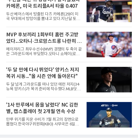
게이브 스파이어와 댄 윌슨 시애틀 감독이 퇴장
카메론, 미국 트리플A서 타율 0.407
당했다.발단은 선발이었다. 시애틀 브라이언 우
가 디트로이트 타자를 세 차례 맞혔다. 다만 팔꿈
두산 베어스에서 방출된 다즈 카메론(29)이 미
치 보호대에 맞거나 변화구에 발이 스치는 수준
국 무대에서 방망이를 뽐내고 있다.지난달 토론
이어서 치명적이지는 않았다.분위기는 그다음에
토 블루제이스와 마이너리그 계약을 맺은 카메
달라졌다. 우에 이어 등판한 스파이어가 우타자
론은 루키리그 2경기를 거쳐 트리플A 버펄로 바
글라이버 토레스의 몸쪽 빠른 볼로 왼쪽 넓적다
이슨스로 승격한 뒤 연일 뜨거운 타격감을 보이
MVP 후보끼리 1회부터 홈런 주고받
리를 맞혔다. 토레스와 시애틀 포수 칼 롤리가 말
고 있다.수치가 압도적이다. 트리플A 15경기에
을 주고받자 AJ 힌치 디
았다...오타니·크로암스트롱 나란히 홈
서 타율 0.407(54타수 22안타), 2홈런, 10타점,
8도루를 기록 중이며 OPS는 1.151에 이른다.
런 맞불
메이저리그 최우수선수(MVP) 경쟁의 두 축이 같
15경기 중 14경기에서 안타를 만들었고 최근 7
은 그라운드에서 부딪쳤다.오타니 쇼헤이(로스
경기 연속 안타도 이어갔다.6일(한국시간) 노퍽
앤젤레스 다저스)와 피트 크로암스트롱(시카고
타이즈전에서도 4타수 3안타 2득점을 올렸다.
컵스)은 6일(한국시간) 미국 시카고 리글리필드
2-6으로 뒤진 9회말 1사에서 좌전 안타로 발판
에서 나란히 홈런 두 방씩을 주고받았다.첫 회부
'두 달 만에 다시 뛰었다' 양키스 저지
을 놓았고, 버펄로는 이 회에만 5점을 뽑아 7-6
터 불이 붙었다. 1회초 선두타자 오타니가 컵스
역전승을 거뒀다.한국에서의 성적도
복귀 시동..."올 시즌 안에 돌아온다"
선발 이마나가 쇼타를 상대로 우월 솔로 홈런을
뽑자, 1회말 크로암스트롱이 다저스 선발 에릭
두 달 넘게 그라운드를 떠나 있던 에런 저지(34·
라워를 상대로 중월 솔로 홈런으로 응수했다. 최
뉴욕 양키스)가 복귀 준비에 착수했다.MLB닷컴
근 50년간 리글리필드에서 1회 양 팀 선두타자
은 6일(한국시간) 저지가 전날 추가 검사를 받은
홈런이 함께 나온 것은 두 번째이며, 통계업체
뒤 야외 달리기와 상체 저항 운동으로 훈련 강도
엘리어스 스포츠뷰로에 따르면 그해 MVP 투표
를 높여도 된다는 허가를 받았다고 전했다.저지
'1사 만루에서 몸을 날렸다' NC 김한
10위 이내 선수끼리 이런 공방을 벌인 사례는 처
는 이날 뉴욕 양키스타디움에서 열린 세인트루
음이다.흐름은 크로암스트롱
별, 캡스플레이 첫 2개월 연속 수상
이스 카디널스전을 앞두고 야구 장비를 착용한
채 스트레칭과 조깅, 저항 밴드 훈련을 소화했
만루 위기를 지운 수비가 7월 최고의 장면으로
다. 아메리칸리그 최우수선수(MVP) 3회 수상자
뽑혔다.한국야구위원회(KBO) 사무국은 6일
인 그가 부상 이후 야외 달리기에 나선 것은 처음
2026 신한 SOL KBO리그 7월 월간 캡스플레이
이다.본인의 의지는 확고하다. 저지는 올 시즌 안
수상자로 NC 다이노스 내야수 김한별을 선정했
에 돌아오겠다며, 애초부터 최대한 빨리 복귀하