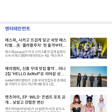
엔터테인먼트
에스파, 시카고 뜨겁게 달군 쇠맛 페스
티벌…美 ‘롤라팔루자’ 첫 출격부터
증명한 존재감
에스파(aespa)가 미국 시카고를 뜨겁게 달궜다.
소속사 에스엠엔터테인먼트는 4일 “에스파가
지난 2일(현지 시간) 미국 시카고 그랜트 파크에
서 열린 ‘롤라팔루자 시카고’(Lollapalooza
Chicago)의 알리안츠 스테이지에 올랐다”며
에이엠피, 신흥 무대 맛집 활약…미니
“총 14곡으로 구성된 세트리스트를 선사, 데뷔 7
2집 'HELLO AxMxP'로 이어갈 상승
년 차다운 노련한 무대 매너와 파워풀한 에너지
로 현장의 분위기를 압도했다”고 밝혔다.1991
세
AxMxP(에이엠피)가 신흥 무대 맛집으로 존재감
년 시작된 ‘롤라팔루자’는 8개 스테이지, 170여
을 키워가고 있다.지난해 9월 정규 1집
팀의 아티스트와 40만 명 이상의 관객이 운집하
'AxMxP'를 발매하며 가요계에 정식 출격한
는 북미 최대 규모의 페스티벌이다.올해 ‘롤라팔
AxMxP는 데뷔 전부터 버스킹과 각종 페스티벌,
루자 시카고’에는 에스파 외에도 제니, 아이들,
공연 무대에 오르며 실전 경험을 쌓아왔다.이들
캣츠아이, EP ‘WILD’ 콘셉트 포토 공
코르티스 등 K팝 스타들이 출연진 명단에 이름
은 소속사 패밀리 콘서트를 비롯해 '뷰티풀 민트
을 올렸다.이날 에스파는
개…낯설고 강렬한 변신
라이프 2025', '2025 부산국제록페스티벌' 등 대
형 무대에 잇달아 출연해 당찬 에너지와 풋풋한
캣츠아이(KATSEYE)가 31일(한국시간) 공식 소
매력으로 음악팬들의 눈도장을 찍었다.이후