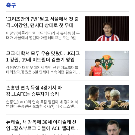
다고 밝혔다. 6월에 이어 두 달 연속 수상으로,
는 것이 계획이었고 올해를 접겠다고 생각한 적
축구
이 상 제정 이래 첫 사례다.ADT캡스가 KBO와
은 없다고 말했다.이탈은
함께 시상하는 이 상은 공식 기록위원이 승리 확
률 기여도와 수비 지수를 종합 평가해 해당 기간
최고점을 받은 수비 장면에 준다.수상 장면은 지
'그리즈만의 7번' 달고 서울에서 첫 출
난달 23일 서울 잠실구장에서 나왔다. NC가 7-5
격...이강인, 맨시티 상대로 첫 무대
로 앞선 8회말 1사 만루에서 김한별은 LG 트윈
스 오지환의 강한 타구에 몸을 날려 막아낸 뒤 유
이강인(아틀레티코 마드리드)의 새 유니폼 첫 무
격수 김주원에게 연결했다. 김주원이 1루수 블
대가 서울에서 열린다.아틀레티코는 오는 9일
레인에게 던지며 4-6-3 병살타가 완
오후 8시 서울월드컵경기장에서 맨체스터 시티
와 2026 쿠팡플레이 시리즈 친선 경기를 치른다.
구단 소집 명단에 이강인이 포함되면서 변수가
고교·대학서 모두 우승 맛봤다...K리그
없는 한 그의 첫 출격은 서울이 된다.등번호부터
1 강원, 19세 미드필더 김슬기 영입
무게가 실렸다. 이강인은 첫 경기부터 7번을 단
다. 2010년대 팀의 전성기를 이끈 앙투안 그리즈
강원FC가 대학 무대에서 뛰던 신인 미드필더를
만이 달았던 번호다.합류 과정은 순탄치 않았다.
데려왔다.강원은 6일 연세대 소속이던 김슬기
스페인으로 건너가려던 그는 병역 특례 행정 절
(19)를 영입했다고 밝혔다. 186㎝, 79㎏의 신체
차 문제로 출국이 미뤄졌고, 국내에서 홀로 훈련
조건을 갖췄다.이력은 우승으로 채워져 있다. 수
해 왔다. 6일 입국하는 동료들과 처음 대면한 뒤
원고 시절 주축으로 활약하며 지난해 전국고등
손흥민 연속 득점 4경기서 마
짧게 호흡을 맞춰 경기에 나선다.역할도 관심사
리그와 추계전국고등대회 우승에 기여했고, 올
다. 유려한 탈압박과
감...LAFC는 승부차기 승리
해 연세대 진학 후에는 춘계한산대첩기대학대회
정상에 올랐다. 2024년에는 17세 이하(U-17) 대
손흥민(LAFC)의 연속 득점 행진이 네 경기에서
표팀 훈련에도 소집됐다.김슬기는 입단하게 돼
멈췄다.손흥민은 6일(한국시간) 미국 로스앤젤
기쁘고 영광이라며 프로 무대에서도 성장해 팀
레스 BMO 스타디움에서 열린 2026시즌 리그스
에 꼭 필요한 선수가 되겠다고 각오를 밝혔다.
컵 리그 페이즈 1차전 치바스 과달라하라(멕시
코)전에 선발 출전했으나 공격포인트 없이 후반
뉴캐슬, 새 감독에 38세 야이슬레 선
41분 타일러 보이드와 교체됐다. 이날 골을 넣었
임...잘츠부르크 더블에 ACL 엘리트 2
다면 공식전 5경기 연속 득점이었다. 다만 메이
저리그사커(MLS)에서 이어온 4경기 연속골 기