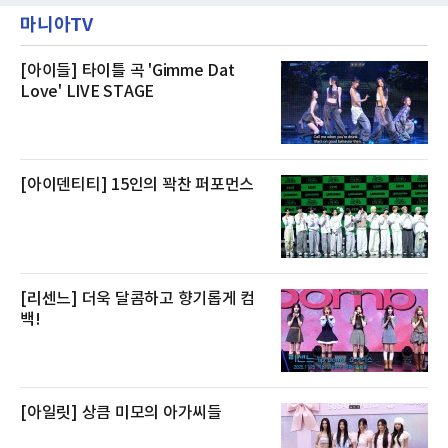
에는 국내산 활전복과 문어, 낙지, 장어, 생물새
스 센터 사우나 2인 이용 혜택이 포함된다.특히
마니아TV
우 등이 포함됐다. 쿠팡은 올해 큰 크기의 전복
클럽 앰배서더 라운지
생산량이 늘어난 점을 반영해 주요 산지 상품을
로켓프레시 새벽배송으로 선보인다고 설명했다.
전복은 산지에서 채취한 뒤 전국으로 직송되는
[아이들] 타이틀 곡 'Gimme Dat
방식으로 운영된다. 신선도가 중요한 상품인 만
Love' LIVE STAGE
큼 이르면 다음 날 오전 배송이 가능하도록 물류
망을 활용하고 있다.쿠팡의 전복 매입량도 늘고
있다. 쿠팡에 따르면 전복 매입량은 2020년 30
톤 미만에서 2022년 140톤
[아이덴티티] 15인의 꽉찬 퍼포먼스
[리센느] 더욱 달콤하고 향기롭게 컴
백!
[아일릿] 상큼 미모의 아가씨들