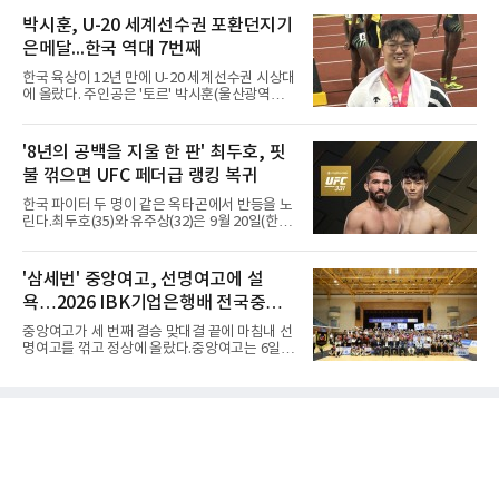
서 일본여자프로농구 2부 리그 아란마레에 54-
벌렸고, 결국 22점 차 완승으로 경기를 마무리했
79로 졌다. 이다연이 14점을 넣었으나 20점 9리
박시훈, U-20 세계선수권 포환던지기
다.B조에서는 용산고가 안양고를 98-71로 꺾고
바운드를 기록한 바이 쿰바 디야산을 앞세운 상
대회 2연승을 달렸다.한편 남중
은메달...한국 역대 7번째
대를 넘지 못했다.이번 대회에 처음 출전한 아란
마레는 조별리그부터 결승까지 6전 전승을 거뒀
한국 육상이 12년 만에 U-20 세계선수권 시상대
고, 디야산이 최우수선수(MVP)로 뽑혔다.
에 올랐다. 주인공은 '토르' 박시훈(울산광역시)
이다.박시훈은 6일(한국시간) 미국 오리건주 유
진 헤이워드 필드에서 열린 세계육상연맹(WA)
20세 이하 세계선수권 남자 포환던지기 결선에
'8년의 공백을 지울 한 판' 최두호, 핏
서 20.31ｍ를 던져 2위에 올랐다. 우승자 알레산
불 꺾으면 UFC 페더급 랭킹 복귀
드로 보르헤스(브라질)와는 4㎝ 차이였다.기록
의 의미는 크다. 1986년 시작된 이 대회에서 한
한국 파이터 두 명이 같은 옥타곤에서 반등을 노
국이 따낸 메달은 은 1개와 동 5개뿐이다. 1992
린다.최두호(35)와 유주상(32)은 9월 20일(한국
년 이진일(800ｍ)의 은메달 이후 박재홍, 박재
시간) 미국 로스앤젤레스 크립토닷컴 아레나에
명, 정상진, 김현섭, 우상혁이 동메달을 보탰다.
서 열리는 'UFC 331: 반 vs 판토자 2'에 출전해
박시훈은 2014년 우상혁 이후 12년 만이자 역대
각각 파트리시우 핏불(39·브라질), 마이클 애즈
'삼세번' 중앙여고, 선명여고에 설
7번째 메달리스트가 됐다.승부는 막판에 갈렸
웰 주니어(25·미국)와 맞선다.최두호의 목표는 8
다. 3차 시기에서 20.31ｍ로 선
욕…2026 IBK기업은행배 전국중고
년 만의 페더급 랭킹 재진입이다. 데뷔 후 3연속
KO승으로 11위까지 올랐던 그는 2018년 7월 순
배구대회 우승
중앙여고가 세 번째 결승 맞대결 끝에 마침내 선
위에서 빠졌고, 병역을 마치고 2023년 복귀한
명여고를 꺾고 정상에 올랐다.중앙여고는 6일
뒤 1무에 이어 다시 3연속 KO승을 기록했다.상
충북 제천실내체육관에서 열린 2026 IBK기업은
대는 만만치 않다. 핏불은 현 페더급 15위이자
행배 전국중고배구대회 18세 이하 여자부 결승
벨라토르 두 체급 챔피언 출신으로 통산 37승 9
에서 선명여고를 세트스코어 3-1(13-25, 25-14,
패 중 KO 13회, 서브미션 12회, 판정 13회를 고
25-17, 25-10)로 물리치고 우승을 차지했다.첫
루 갖췄다. 통산 17승 중 1
세트를 13-25로 내주며 불안하게 출발한 중앙여
고는 이후 조직력을 되찾아 2세트부터 경기 주
도권을 완전히 장악했다. 강한 서브와 탄탄한 수
비를 앞세워 내리 세 세트를 따내며 짜릿한 역전