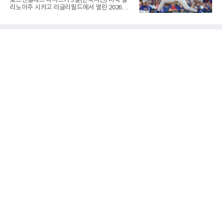
로스앤젤레스 다저스가 5일(한국시간) 미국 일
기대한 꼴'이었다는 냉정한 평가를 피하기 어렵
리노이주 시카고 리글리필드에서 열린 2026
게 됐다.야구에서 투수의 제구력은 오랜 시간 투
MLB 시카고 컵스와 원정 경기에서 1-5로 무릎
구폼을 반복하며 몸에 새겨진 일종의 근육 기억
을 꿇었다. 트레이드로 데려온 좌완 태릭 스쿠벌
과 밸런스의 산물이다. 릴리스 포인트의 미세한
을 선발로 올리고도 시즌 최다인 5연패에 빠졌
오차나 하체 활용의 불균형은 수백, 수천 번의
다.월드시리즈 2연패를 노리는 내셔널리그 서부
교정 훈련과 실전 피드
지구 선두 다저스는 지난 1일 보스턴 레드삭스
전을 시작으로 5경기를 내리 내줬다. 지구 2위
애리조나 다이아몬드백스와의 격차는 8.5경기
로 여유가 있으나, 유망주 3명을 지불하고 품은
카드가 등판한 날 패했다는 점에서 충격이 작지
않다.다저스 데뷔전을 치른 스쿠벌은 6이닝 동
안 4피안타 2볼넷 6탈삼진 2실점으로 버텼지만
시즌 6패(7승)째를 안았다. 1-0 리드를