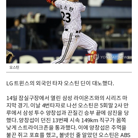
오스틴
LG 트윈스의 외국인 타자 오스틴 딘이 대노했다.
14일 잠실구장에서 열린 삼성 라이온즈와의 시리즈 마
지막 경기. 이날 4번타자로 나선 오스틴은 5회말 2사 만
루에서 삼성 투수 양창섭과 끈질긴 승부 끝에 삼진을 당
했다. 양창섭이 던진 13번째 시속 149km 직구가 몸쪽
낮게 스트라이크존을 통과했다. 이에 양창섭은 주먹을
불끈 쥐고 포효를 했고, 볼넷인 줄 알았던 오스틴은 ABS