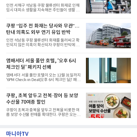
관을 소개해왔다. 앰버드 존은 앰버드가 우주여
력”
인천 서해구 석남동 쿠팡 물류센터 화재로 인해
행 중 수집한 다양한 굿즈를 전시한 '앰버드 플래
임시 대피소 생활을 지속해온 주민들이 생활 터
닛(Ambird Planet)과 계절별 플라워 연출로 사
전으로 돌아갈 수 있는 계기가 마련됐다. 쿠팡풀
랑받아온 ‘앰버드 가든(Ambird Garden)’으로
필먼트서비스(CFS)가 지난 28일부터 화재 피해
구성되어 있다.새 단장한 앰버드 시어터는 오페
주민을 대상으로 전문 출장 청소서비스 지원에
쿠팡 “입주 전 화재는 당사와 무관”…
라 극장을 모티브로 한 데코레이션으로 구성됐
나섬으로써 본격적인 지역사회 복구 작업이 시
다. 무대 공간 및 티켓 박스
탄내 의혹도 외부 연기 유입 반박
작된 것이다.대피소 주민 중심 청소 접수, 첫날
부터 2가구 지원 완료CFS는 신현초등학교, 신
인천 석남동 쿠팡 물류센터 화재를 둘러싸고 확
현북초등학교, 신현여자중학교 등 인천 서해구
인되지 않은 의혹이 확산되자 쿠팡이 반박에 나
관내 임시 대피소 3곳에서 체류해온 화재 피해
섰다. 화재 전 센터 내부에서 탄내가 났다는 주장
주민들을 대상으로 출장 청소업체 요청 접수를
에 대해서는 외부 화재 연기 유입이라고 설명했
시작했다. 현장에서 극심한 피해를 입은 지역 주
고, 2023년 같은 물류센터에서 발생한 화재에
앰배서더 서울 풀만 호텔, '오후 6시
민들의 호응 속에 CFS는 즉시 행동에 나섰다. 지
대해서도 쿠팡 입주 전 공사 과정에서 벌어진 일
난 28일 오후 전문 청소업체와
체크인 딜' 패키지 선봬
이라며 선을 그었다.쿠팡은 21일 인천 물류센터
내부에서 불이 타는 냄새가 났다는 의혹과 관련
앰배서더 서울 풀만 호텔이 오는 12월 31일까지
해 “사실무근”이라는 입장을 밝혔다.회사 측은
'6PM Check-in Deal(오후 6시 체크인 딜)' 패키
“인근에서 지난 15일 다른 회사에서 발생한 대
지를 선보인다.이번 패키지는 오후 6시 체크인
형 화재 연기가 인입돼 즉시 방재팀이 조사한 결
으로 여유로운 저녁 시간부터 호텔 스테이를 시
과 일산화탄소가 미검출됐고, 내부 문제가 아닌
작할 수 있도록 준비됐다.앰배서더 서울 풀만 호
쿠팡, 초복 앞두고 전복·장어 등 보양
것으로 확인됐다”고 설명했다.이어 “정확한 화
텔 측은 “퇴근 후 또는 주말 도심 속에서 짧지만
재 원인은 추후 조사될
수산물 70여종 할인
온전한 휴식을 원하는 고객들에게 특별한 경험
을 제공한다”고 밝혔다.패키지는 디럭스와 이그
쿠팡이 초복과 중복을 앞두고 전복을 비롯한 여
제큐티브 두 가지 타입으로 구성된다. 디럭스 패
름 보양 수산물 판매를 확대한다. 쿠팡은 오는
키지는 객실 1박(룸 온리)으로 심플한 호캉스를
20일까지 전복, 문어, 낙지, 장어 등 70여종의 수
즐길 수 있으며, 이그제큐티브 패키지는 객실 1
산물을 할인 판매한다고 8일 밝혔다.이번 행사
박과 함께 클럽 앰배서더 라운지 2인 이용, 웰니
에는 국내산 활전복과 문어, 낙지, 장어, 생물새
스 센터 사우나 2인 이용 혜택이 포함된다.특히
마니아TV
우 등이 포함됐다. 쿠팡은 올해 큰 크기의 전복
클럽 앰배서더 라운지