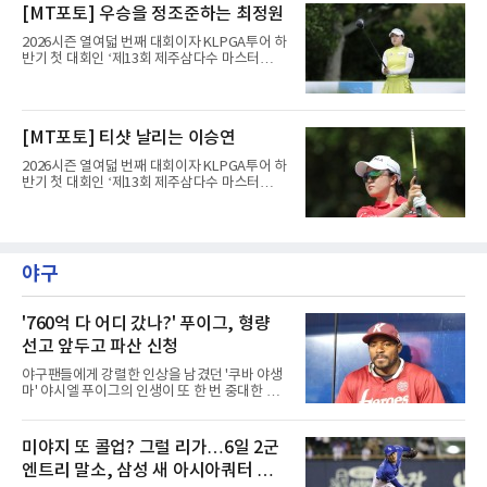
1라운드 경기가 펼쳐지고 있다.최정원이 16번
[MT포토] 우승을 정조준하는 최정원
홀에서 경기하고 있다.
2026시즌 열여덟 번째 대회이자 KLPGA투어 하
반기 첫 대회인 ‘제13회 제주삼다수 마스터
스’(총상금 10억 원, 우승상금 1억 8천만 원)가
제주도 서귀포시에 위치한 테디밸리 골프앤리조
트(파72/6,767야드)에서 열리고 있다.6일 현재
1라운드 경기가 펼쳐지고 있다.최정원이 16번
[MT포토] 티샷 날리는 이승연
홀에서 경기하고 있다.
2026시즌 열여덟 번째 대회이자 KLPGA투어 하
반기 첫 대회인 ‘제13회 제주삼다수 마스터
스’(총상금 10억 원, 우승상금 1억 8천만 원)가
제주도 서귀포시에 위치한 테디밸리 골프앤리조
트(파72/6,767야드)에서 열리고 있다.6일 현재
1라운드 경기가 펼쳐지고 있다.이승연이 16번
홀에서 경기하고 있다.
야구
'760억 다 어디 갔나?' 푸이그, 형량
선고 앞두고 파산 신청
야구팬들에게 강렬한 인상을 남겼던 '쿠바 야생
마' 야시엘 푸이그의 인생이 또 한 번 중대한 갈
림길에 섰다. 메이저리그와 한국 프로야구에서
거액을 벌었던 푸이그가 연방 사건 선고를 앞두
고 파산보호를 신청했다.푸이그는 최근 미국 플
미야지 또 콜업? 그럴 리가…6일 2군
로리다 파산 법원에 챕터11 파산보호 신청을 냈
엔트리 말소, 삼성 새 아시아쿼터 찾았
다. 챕터11은 기업이나 개인이 채권자들과 협의