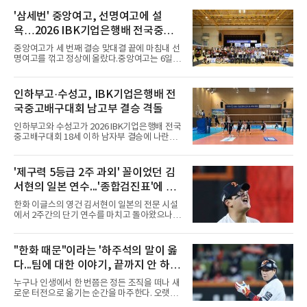
대형 유망주로 기대를 모았던 투수 심준석에 이
어, 빅리그 경력을 지닌 내외야수 배지환까지 연
'삼세번' 중앙여고, 선명여고에 설
달아 뉴욕 메츠 산하 마이너리그에서 방출 통보
욕…2026 IBK기업은행배 전국중고
를 받는 아픔을 겪었다. 두 선수의 동반 이탈은
메츠 구단이 유독 한국 선수들에게 '기회의 땅'이
배구대회 우승
중앙여고가 세 번째 결승 맞대결 끝에 마침내 선
아닌 '무덤'처럼 작용하고 있음을 방증하고 있다.
명여고를 꺾고 정상에 올랐다.중앙여고는 6일
고교 시절 시속 160km에 달하는 강속구로 큰 스
충북 제천실내체육관에서 열린 2026 IBK기업은
포트라이트를 받았던 심준석은 루키리그에서 메
행배 전국중고배구대회 18세 이하 여자부 결승
츠 구단으로부터 방출 조치됐다. 피츠버그 파이
에서 선명여고를 세트스코어 3-1(13-25, 25-14,
인하부고·수성고, IBK기업은행배 전
리츠와 마이애미 말린스를 거쳐 메츠에 둥지를
25-17, 25-10)로 물리치고 우승을 차지했다.첫
틀며 반등을 노렸으나
국중고배구대회 남고부 결승 격돌
세트를 13-25로 내주며 불안하게 출발한 중앙여
고는 이후 조직력을 되찾아 2세트부터 경기 주
인하부고와 수성고가 2026 IBK기업은행배 전국
도권을 완전히 장악했다. 강한 서브와 탄탄한 수
중고배구대회 18세 이하 남자부 결승에 나란히
비를 앞세워 내리 세 세트를 따내며 짜릿한 역전
진출하며 우승을 놓고 맞대결을 펼치게 됐다.인
승을 완성했다.이번 우승은 더욱 의미가 컸다. 중
하부고는 5일 충북 제천실내체육관에서 열린 대
앙여고는 올해 3월 춘계연맹전과 5월 종별선수
회 남자 18세 이하부 준결승에서 남성고를 세트
'제구력 5등급 2주 과외' 꼴이었던 김
권대회 결승에서 모두 선명여고에 패해 준우승
스코어 3-1(25-17, 17-25, 25-21, 25-17)로 꺾
에 머물렀다. 그러나 세 번째
서현의 일본 연수...'종합검진표'에 불
고 결승행 티켓을 따냈다. 인하부고는 높은 공격
성공률을 앞세워 경기 주도권을 잡으며 승리를
과
한화 이글스의 영건 김서현이 일본의 전문 시설
거뒀다.수성고도 준결승에서 속초고를 상대로
에서 2주간의 단기 연수를 마치고 돌아왔으나,
안정된 조직력을 바탕으로 3-1(25-23, 25-16,
실전 마운드에서 여전히 극심한 제구 난조를 노
22-25, 25-19) 승리를 거두며 결승에 합류했다.
출하며 야구 팬들과 전문가들 사이에 씁쓸한 뒷
치열한 승부 속에서도 공수 균형을 유지한 수성
맛을 남기고 있다.출국 당시만 해도 선수의 고질
"한화 때문"이라는 '하주석의 말이 옳
고는 인하부고와 우승을 다툴 기회를 잡았다.여
적인 제구 문제를 해결할 특효약이 될 것처럼 포
자 18세 이하부에서는 중앙여고
다...팀에 대한 이야기, 끝까지 안 하는
장되었던 이번 연수는, 뚜껑을 열어보니 '제구력
5등급에게 2주짜리 족집게 과외를 붙여 1등급을
게 도리
누구나 인생에서 한 번쯤은 정든 조직을 떠나 새
기대한 꼴'이었다는 냉정한 평가를 피하기 어렵
로운 터전으로 옮기는 순간을 마주한다. 오랫동
게 됐다.야구에서 투수의 제구력은 오랜 시간 투
안 애정을 쏟았던 직장이든, 혹은 아쉬움과 상처