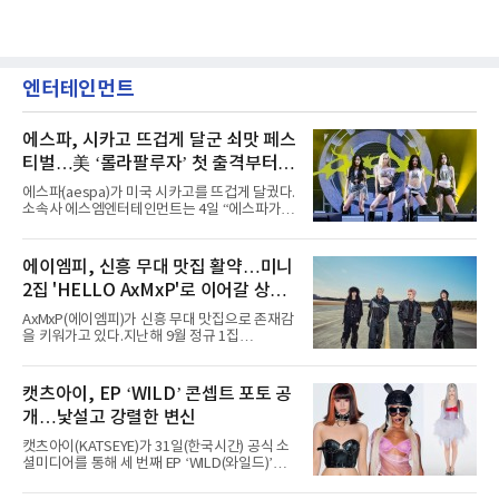
엔터테인먼트
에스파, 시카고 뜨겁게 달군 쇠맛 페스
티벌…美 ‘롤라팔루자’ 첫 출격부터
증명한 존재감
에스파(aespa)가 미국 시카고를 뜨겁게 달궜다.
소속사 에스엠엔터테인먼트는 4일 “에스파가
지난 2일(현지 시간) 미국 시카고 그랜트 파크에
서 열린 ‘롤라팔루자 시카고’(Lollapalooza
Chicago)의 알리안츠 스테이지에 올랐다”며
에이엠피, 신흥 무대 맛집 활약…미니
“총 14곡으로 구성된 세트리스트를 선사, 데뷔 7
2집 'HELLO AxMxP'로 이어갈 상승
년 차다운 노련한 무대 매너와 파워풀한 에너지
로 현장의 분위기를 압도했다”고 밝혔다.1991
세
AxMxP(에이엠피)가 신흥 무대 맛집으로 존재감
년 시작된 ‘롤라팔루자’는 8개 스테이지, 170여
을 키워가고 있다.지난해 9월 정규 1집
팀의 아티스트와 40만 명 이상의 관객이 운집하
'AxMxP'를 발매하며 가요계에 정식 출격한
는 북미 최대 규모의 페스티벌이다.올해 ‘롤라팔
AxMxP는 데뷔 전부터 버스킹과 각종 페스티벌,
루자 시카고’에는 에스파 외에도 제니, 아이들,
공연 무대에 오르며 실전 경험을 쌓아왔다.이들
캣츠아이, EP ‘WILD’ 콘셉트 포토 공
코르티스 등 K팝 스타들이 출연진 명단에 이름
은 소속사 패밀리 콘서트를 비롯해 '뷰티풀 민트
을 올렸다.이날 에스파는
개…낯설고 강렬한 변신
라이프 2025', '2025 부산국제록페스티벌' 등 대
형 무대에 잇달아 출연해 당찬 에너지와 풋풋한
캣츠아이(KATSEYE)가 31일(한국시간) 공식 소
매력으로 음악팬들의 눈도장을 찍었다.이후
셜미디어를 통해 세 번째 EP ‘WILD(와일드)’의
AxMxP는 '카운트다운 판타지 2025-2026',
콘셉트 포토와 트랙리스트를 공개했다.‘Wild
'PEAKBOX 2025 vol.2 : 사랑·청춘·행복', '2025
heart(와일드 하트)’라는 제목이 붙은 콘셉트 포