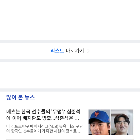
리스트
바로가기
많이 본 뉴스
메츠는 한국 선수들의 '무덤'? 심준석
에 이어 배지환도 방출...심준석은 이
미 귀국, 배지환은 미국 잔류할 듯
미국 프로야구 메이저리그(MLB) 뉴욕 메츠 구단
이 한국인 선수들에게 가혹한 시련의 장소로 전
락하고 있다. 한때 한국 야구의 미래를 이끌어갈