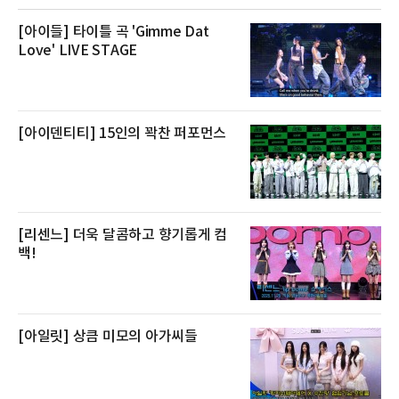
생산량이 늘어난 점을 반영해 주요 산지 상품을
로켓프레시 새벽배송으로 선보인다고 설명했다.
전복은 산지에서 채취한 뒤 전국으로 직송되는
[아이들] 타이틀 곡 'Gimme Dat
방식으로 운영된다. 신선도가 중요한 상품인 만
Love' LIVE STAGE
큼 이르면 다음 날 오전 배송이 가능하도록 물류
망을 활용하고 있다.쿠팡의 전복 매입량도 늘고
있다. 쿠팡에 따르면 전복 매입량은 2020년 30
톤 미만에서 2022년 140톤
[아이덴티티] 15인의 꽉찬 퍼포먼스
[리센느] 더욱 달콤하고 향기롭게 컴
백!
[아일릿] 상큼 미모의 아가씨들