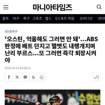
골프
야구
축구
스포츠
헬스
E스포츠·게임
오피니언
엔터
국내야구
'오스틴, 억울해도 그러면 안 돼'...ABS
판정에 배트 던지고 헬멧도 내팽개치며
난리 부르스...또 그러면 즉각 퇴장시켜
야
2026-05-15 04:54:11