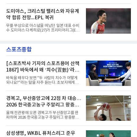
6일(현지시간) 마티아스 야이슬레(독일) 감독 선
오른발로 마무리해 LAFC가 앞섰으나, 4분 뒤 로
임을 발표했다. 그는 스페인 라망가에서 진행 중
베르토 알바라도가 골 지역 정면에서 왼발 슈팅
인 프리시즌 캠프에 곧바로 합류했다. 구단은 유
도미야스, 크리스털 팰리스와 자유계
으로 골대 오른쪽 하단을 찔러 균형을 맞췄다.승
럽 축구계에서 가장 촉망받는 젊은 감독을 데려
부는 승부차기로 갈렸다. LAFC는
약 합류 전망...EPL 복귀
왔다고 밝혔다.이력은 이른 나이에 쌓였다. 서른
셋이던 2021년 오스트리아 레드불 잘츠부르크
무릎 부상으로 아스널을 떠났던 일본 대표 수비
사령탑에 올라 첫 시즌 리그와 컵대회를 동시에
수 도미야스 다케히로(27)가 프리미어리그(EPL)
제패했고, 구단 역사상 처음으로 팀을 유럽축구
로 돌아온다.영국 BBC는 6일(한국시간) 도미야
연맹(UEFA) 챔피언스리그 토너먼트에 올린 뒤
스가 입단 테스트를 마치고 크리스털 팰리스에
리그 2연패도 달성했다.아시아에서도 성과를 냈
자유계약(FA)으로 합류할 전망이라고 보도했다.
다. 2023년 사우디아라비아 알아흘리로 옮겨
스포츠종합
큰 틀의 계약 조건은 이미 합의됐고 구단은 개막
2024-2025시즌과 2025-2026시즌
을 앞두고 영입 절차를 서두르고 있다.그의 최근
여정은 순탄치 않았다. 고질적인 무릎 부상 끝에
지난 시즌 아스널과 상호 합의로 계약을 해지했
[스포츠박사 기자의 스포츠용어 산책
고, 네덜란드 아약스에서 시즌 막판 8경기를 소
1867] 바둑에서 왜 ‘치수(置數)’라고
화했다. 이후 일본 대표로 월드컵에 나서 선발 2
말할까
경기를 포함해 3경기를 뛰며 감각을 끌어올렸
바둑을 배우다 보면 "두 사람의 치수가 어떻게
다.구단의 판단은 신중했다. 크리스털 팰리스는
되나요?"라는 말을 자주 듣는다. 초보자에게는
기량을 확신하면서도 부상
다소 낯선 표현이다. ‘치수(置數)’는 한자어로
'둘 치(置)'와 '셀 수(數)'를 쓴다. '돌을 놓는 수'라
는 의미이다. 두 사람이 대등하게 승부할 수 있도
경복고, 부산중앙고에 22점 차 대승…
록 약한 쪽에게 미리 흑돌을 놓아주는 개수를 가
2026 한국중고농구 주말리그 왕중왕
리킨다. 오늘날의 접바둑에서 말하는 '두 점', '세
점'이 바로 치수다. (본 코너 1844회 ‘왜 '접바
전 첫 승 신고
올해 전관왕에 오른 경복고가 부산중앙고를 완
둑'이라 말할까’ 참조)일본어에서도 같은 한자를
파하며 2026 한국중고농구 주말리그 왕중왕전
사용한다. 일본에서는 ‘置き石(오키이시, 놓는
첫 경기를 승리로 장식했다.경복고는 6일 전남
돌)’ 또는 ‘手合割(테아이와리, 대국 조건)’이라
해남 우슬체육관에서 열린 대회 남고부 예선리
는 표현을 많이 쓰지만, ‘置数(ちすう, 치스
그 H조 1차전에서 부산중앙고를 98-76으로 제
삼성생명, WKBL 퓨처스리그 준우
우)’라는 용례도 문헌에서 확인된다. 다만 현대
압했다. 박지오가 26점, 김호원이 22점, 정우진