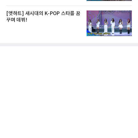
[앳하트] 새시대의 K-POP 스타를 꿈
꾸며 데뷔!