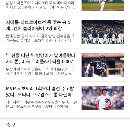
를 통해 재정 구조를 재편할 수 있도록 돕는 제도
나
삼성 라이온즈의 아시아쿼터 투수 미야지 유라
다.미 매체들에 따르면 푸이그의 자산 규모는
에 대한 궁금증이 커지고 있다.미야지는 6일 퓨
1000만~5000만 달러(약 146억~730억 원), 부
처스리그(2군) 엔트리에서도 말소됐다. 일반적
채는 100만~1000만 달러(약 14억~146억 원) 수
으로 2군 엔트리 말소는 1군 등록, 부상 관리, 선
준으로 신고됐다. 다만 법원은 채권자 목록과 자
수단 조정 등 여러 의미가 있을 수 있다. 하지만
시애틀-디트로이트전 몸 맞는 공 5
산 내역 등 일부 필수 자료가 빠졌다며 서류 미비
현재 미야지의 상황을 고려하면 단순한 1군 콜
를 지적했다.관심이 쏠리는 이
개...벤치 클리어링에 2명 퇴장
업 준비로 보기에는 무리가 있어보인다.미야지
는 올 시즌 강력한 구위로 기대를 모았지만, 1군
몸에 맞는 공 다섯 개가 결국 양 팀 선수들을 그
무대에서는 제구 불안이 반복됐다. 빠른 공이라
라운드로 불러냈다.6일(한국시간) 미국 시애틀
는 확실한 장점을 갖고 있음에도 볼넷과 사구가
T모바일 파크에서 열린 시애틀 매리너스와 디트
이어지면서 안정감을 보여주지 못했다.삼성으로
로이트 타이거스의 경기에서 벤치 클리어링이
서는 고민이 깊어질 수밖에 없다.아시아쿼터 시
벌어졌다. 난투극으로 번지지는 않았으나 좌완
'두산을 떠난 뒤 방망이가 달아올랐다'
장 특성상 교체가 쉽지는 않지만, 시즌 후반 순
게이브 스파이어와 댄 윌슨 시애틀 감독이 퇴장
위 경쟁을 생각하면 불안한
카메론, 미국 트리플A서 타율 0.407
당했다.발단은 선발이었다. 시애틀 브라이언 우
가 디트로이트 타자를 세 차례 맞혔다. 다만 팔꿈
두산 베어스에서 방출된 다즈 카메론(29)이 미
치 보호대에 맞거나 변화구에 발이 스치는 수준
국 무대에서 방망이를 뽐내고 있다.지난달 토론
이어서 치명적이지는 않았다.분위기는 그다음에
토 블루제이스와 마이너리그 계약을 맺은 카메
달라졌다. 우에 이어 등판한 스파이어가 우타자
론은 루키리그 2경기를 거쳐 트리플A 버펄로 바
글라이버 토레스의 몸쪽 빠른 볼로 왼쪽 넓적다
이슨스로 승격한 뒤 연일 뜨거운 타격감을 보이
MVP 후보끼리 1회부터 홈런 주고받
리를 맞혔다. 토레스와 시애틀 포수 칼 롤리가 말
고 있다.수치가 압도적이다. 트리플A 15경기에
을 주고받자 AJ 힌치 디
았다...오타니·크로암스트롱 나란히 홈
서 타율 0.407(54타수 22안타), 2홈런, 10타점,
8도루를 기록 중이며 OPS는 1.151에 이른다.
런 맞불
메이저리그 최우수선수(MVP) 경쟁의 두 축이 같
15경기 중 14경기에서 안타를 만들었고 최근 7
은 그라운드에서 부딪쳤다.오타니 쇼헤이(로스
경기 연속 안타도 이어갔다.6일(한국시간) 노퍽
앤젤레스 다저스)와 피트 크로암스트롱(시카고
타이즈전에서도 4타수 3안타 2득점을 올렸다.
컵스)은 6일(한국시간) 미국 시카고 리글리필드
2-6으로 뒤진 9회말 1사에서 좌전 안타로 발판
에서 나란히 홈런 두 방씩을 주고받았다.첫 회부
을 놓았고, 버펄로는 이 회에만 5점을 뽑아 7-6
축구
터 불이 붙었다. 1회초 선두타자 오타니가 컵스
역전승을 거뒀다.한국에서의 성적도
선발 이마나가 쇼타를 상대로 우월 솔로 홈런을