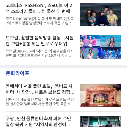
Someday Christmas - 부산' 등 무대를 통해 안
토에는 멤버들의 본능적이고 야성적인 면모가
코르티스 ‘FaSHioN’, 스포티파이 2
정적인 실력을 입증했고, 올해 '2026 어썸뮤직
강렬하게 담겼다. 짙은 아이섀도와 푸른빛·금빛·
페스티벌', '뷰티풀 민트 라이프 2026', '2026
억 스트리밍 돌파…팀 통산 두 번째
붉은빛의 컬러 렌즈가 비현실적인 분위기를 자
아내고, 여러 원색이 불규칙하게 뒤섞인 멀티컬
코르티스(CORTIS)가 팀 통산 두 번째로 단일곡
러 헤어와 과감한 블루·블랙 립 메이크업이 낯설
2억 스트리밍을 달성했다.소속사 측은 29일 “코
고도 매혹적인 비주얼을 완성했다.스타일링 역
르티스의 데뷔 앨범 수록곡 ‘FaSHioN’이 글로
시 파격적이다. 스터드와 망사, 코르셋, 풍성한
벌 오디오·음원 스트리밍 플랫폼 스포티파이에
레이스 등 언뜻 어울리지 않을 듯한 소재와 실루
서 27일 자로 누적 재생 수 2억 회를 돌파했
브브걸, 활발한 음악방송 활동…시원
엣을 거침없이 결합했다. 멤버들은 각기 다른 개
다”고 밝혔다.곡이 발표된 지 약 10개월 만이다.
성을 살린 스타일링을 선
한 보컬+통통 튀는 안무로 무더위 사
팀의 첫 번째 2억 스트리밍 곡은 동일 음반에 수
록된 ‘GO!’다. 이 노래는 공개 약 9개월 만인 지
냥
브브걸(BBGIRLS)이 ‘서머 퀸’의 존재감을 다시
난달 26일 자에 2억 고지를 밟았다. 이는 최근 5
한번 보여줬다.브브걸은 지난 16일 새 싱글
년 내 데뷔한 보이그룹의 곡 중 최단기 2억 달성
'BODY WAVE'(바디 웨이브)를 발매하고 각종 음
이며 ‘FaSHioN’이 그 다음이다.코르티스는 평
악방송에 출연했다.브브걸은 컴백 이후 Mnet
소 관심이 많은 ‘패션’을 소재로 곡을 공동 창작
'엠카운트다운'을 시작으로 KBS2 '뮤직뱅크',
했다. “내 티, 5 bucks 바지는, 만원” 등 멤버들
문화라이프
MBC '쇼! 음악중심', SBS '인기가요' 등 주요 음
의 라이프 스타일
악방송 무대에 올라 화려한 퍼포먼스를 펼쳤다.
시원한 에너지와 안정적인 라이브, 통통 튀는 매
력을 앞세워 매 무대 색다른 볼거리를 선사했다.
앰배서더 서울 풀만 호텔, ‘앰버드 시
특히 화사한 파스텔 톤의 비치웨어부터 청량한
어터’ 새 단장…새로운 브랜드 경험 선
마린룩, 햇살 아래 반짝이는 물결을 연상시키는
사
스커트, 강렬한 붉은 계열의 스타일링까지 각기
앰배서더 서울 풀만 호텔이 새로운 브랜드 경험
다른 매력을 선보였다. 브브걸은 다채로운 여름
을 선사한다.앰배서더 서울 풀만 호텔 측은 4일
패션을 완벽하게 소화하며 보
“호텔 공식 마스코트 앰버드(Ambird)의 새로운
이야기를 담은 인형 극장 콘셉트의 공간 ‘앰버드
시어터(Ambird Theater)’를 새롭게 선보인
쿠팡, 인천 물류센터 화재 피해 주민
다”고 밝혔다.앰배서더 서울 풀만 호텔은 로비
일상 복귀 지원 “지역사회 안정에 총
한편에 마련된 앰버드 존을 통해 앰버드의 세계