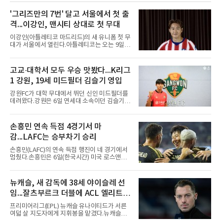
뽑자, 1회말 크로암스트롱이 다저스 선발 에릭
라워를 상대로 중월 솔로 홈런으로 응수했다. 최
'그리즈만의 7번' 달고 서울에서 첫 출
근 50년간 리글리필드에서 1회 양 팀 선두타자
격...이강인, 맨시티 상대로 첫 무대
홈런이 함께 나온 것은 두 번째이며, 통계업체
엘리어스 스포츠뷰로에 따르면 그해 MVP 투표
이강인(아틀레티코 마드리드)의 새 유니폼 첫 무
10위 이내 선수끼리 이런 공방을 벌인 사례는 처
대가 서울에서 열린다.아틀레티코는 오는 9일
음이다.흐름은 크로암스트롱
오후 8시 서울월드컵경기장에서 맨체스터 시티
와 2026 쿠팡플레이 시리즈 친선 경기를 치른다.
구단 소집 명단에 이강인이 포함되면서 변수가
고교·대학서 모두 우승 맛봤다...K리그
없는 한 그의 첫 출격은 서울이 된다.등번호부터
1 강원, 19세 미드필더 김슬기 영입
무게가 실렸다. 이강인은 첫 경기부터 7번을 단
다. 2010년대 팀의 전성기를 이끈 앙투안 그리즈
강원FC가 대학 무대에서 뛰던 신인 미드필더를
만이 달았던 번호다.합류 과정은 순탄치 않았다.
데려왔다.강원은 6일 연세대 소속이던 김슬기
스페인으로 건너가려던 그는 병역 특례 행정 절
(19)를 영입했다고 밝혔다. 186㎝, 79㎏의 신체
차 문제로 출국이 미뤄졌고, 국내에서 홀로 훈련
조건을 갖췄다.이력은 우승으로 채워져 있다. 수
해 왔다. 6일 입국하는 동료들과 처음 대면한 뒤
원고 시절 주축으로 활약하며 지난해 전국고등
손흥민 연속 득점 4경기서 마
짧게 호흡을 맞춰 경기에 나선다.역할도 관심사
리그와 추계전국고등대회 우승에 기여했고, 올
다. 유려한 탈압박과
감...LAFC는 승부차기 승리
해 연세대 진학 후에는 춘계한산대첩기대학대회
정상에 올랐다. 2024년에는 17세 이하(U-17) 대
손흥민(LAFC)의 연속 득점 행진이 네 경기에서
표팀 훈련에도 소집됐다.김슬기는 입단하게 돼
멈췄다.손흥민은 6일(한국시간) 미국 로스앤젤
기쁘고 영광이라며 프로 무대에서도 성장해 팀
레스 BMO 스타디움에서 열린 2026시즌 리그스
에 꼭 필요한 선수가 되겠다고 각오를 밝혔다.
컵 리그 페이즈 1차전 치바스 과달라하라(멕시
코)전에 선발 출전했으나 공격포인트 없이 후반
뉴캐슬, 새 감독에 38세 야이슬레 선
41분 타일러 보이드와 교체됐다. 이날 골을 넣었
임...잘츠부르크 더블에 ACL 엘리트 2
다면 공식전 5경기 연속 득점이었다. 다만 메이
저리그사커(MLS)에서 이어온 4경기 연속골 기
연패 경력
프리미어리그(EPL) 뉴캐슬 유나이티드가 서른
록은 유지된다.경기는 팽팽했다. 전반 38분 다비
여덟 살 지도자에게 지휘봉을 맡겼다.뉴캐슬은
드 마르티네스의 땅볼 크로스를 드니 부앙가가