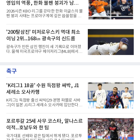
달리는 팀들에게 단비 같은
영입의 역풍, 한화 불펜 붕괴가 남긴
지찬(29.48점)을 제쳤다.올 시즌 KBO리그에 데
뷔한 힐리어드는 7월 19경기에서 9홈런, 26타
뼈아픈 교훈...김범수, 한승혁, 김서
2026시즌 KBO 리그를 강타한 한화 이글스의 불
점, 장타율 0.743으로 세 부문 단독 1위에 올랐
현, 정우주, 어디에?
펜 붕괴 사태는 프로야구계에 깊은 씁쓸함을 남
고 타율 0.365, 출루율 0.413을 기록했다. 지난
기고 있다. 전년도 준우승팀이라는 타이틀을 무
달 17일 잠실 LG 트윈스전에서는 2홈런 6타점
색하게 만들 만큼, 마운드의 핵심 기둥들이 무더
으로 개인 한 경기 최다 타점 타이기록을 세웠으
기로 흔들리거나 팀을 떠났다. 화려한 타선 보강
'200탈삼진' 미저로우스키 역대 최소
며, 5월에 세운 월간 8홈런도 넘어섰다.kt 외국
뒤에 가려져 있던 투수진의 민낯이 고스란히 드
인 타자의 월간 MVP 수상은 2020년 6월 멜
이닝 2위...168㎞ 광속구의 신드롬
러난 셈이다.이번 참사의 도화선은 헐거워진 마
운드 뎁스 그 자체였다. 지난 스토브리그에서 한
광속구가 만든 삼진 행진이 새 기록으로 이어졌
화는 최대 100억 원을 투자해 거물 타자 강백호
다. 올해 미국프로야구 메이저리그(MLB)에서 시
를 전격 영입하며 타선의 파괴력을 극대화했다.
속 161㎞ 이상의 강속구 신드롬을 주도하는 우
그러나 대형 타자 수혈의 환호 속에서 마운드의
완 제이컵 미저로우스키(밀워키 브루어스)가 역
실속을 채우는 작업은 뒷전으로 밀려났다. 결과
대 최소 이닝 시즌 200탈삼진 2위 기록을 세웠
적으로 FA 자격으로 팀을 떠난 김범수는 KIA 타
축구
다.미저로우스키는 10일(한국시간) 미국 위스콘
이거즈로 유니폼을 갈아입
신주 밀워키 아메리칸패밀리필드에서 열린 미네
소타 트윈스전에 선발로 나서 6이닝 9탈삼진 3
실점을 기록했다. 3회 첫 타자 앨런 로든을 헛스
'K리그1 18골' 수원 득점왕 싸박, J1
윙 삼진으로 처리하며 시즌 200번째 삼진을 잡
세레소 오사카행
았다.기록의 무게가 남다르다. 그는 129⅓이닝
만에 200탈삼진에 도달해 밀워키 구단 최소 이
K리그1 득점왕 출신 싸박(29·본명 파블로 사바
닝 신기록을 세웠다. MLB닷컴이 엘리어스 스포
그)이 일본 J1리그 세레소 오사카에 입단한다.세
츠뷰로 자료를 인용해 소개한 바에
레소 오사카는 10일 영입을 발표했다. 시리아인
아버지와 팔레스타인인 어머니 사이에서 콜롬비
아 바랑키야에서 태어난 그는 콜롬비아·시리아
포르투갈 25세 사무 코스타, 알나스르
국적을 갖고 있다.190㎝ 신장을 활용한 플레이
이적...호날두와 한 팀
가 강점인 싸박은 데포르티보 칼리에서 데뷔해
톤델라(포르투갈), 뉴웰스 올드 보이스(아르헨
국가대표 선배와 같은 팀에서 뛰게 됐다. 포르투
티나)를 거쳐 2025년 수원FC에 합류했다. 지난