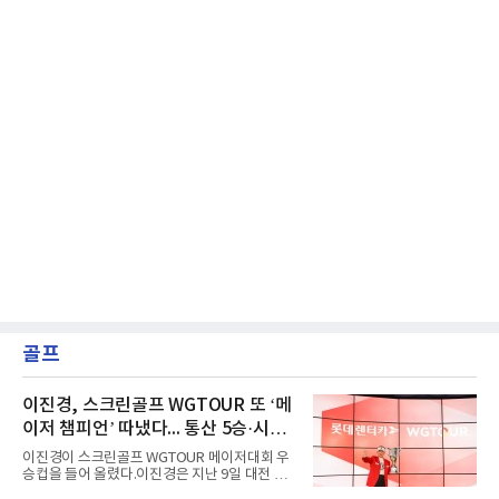
골프
이진경, 스크린골프 WGTOUR 또 ‘메
이저 챔피언’ 따냈다... 통산 5승·시즌
3승 달성
이진경이 스크린골프 WGTOUR 메이저대회 우
승컵을 들어 올렸다.이진경은 지난 9일 대전 골
프존조이마루 경기장에서 열린 ‘2026 롯데렌터