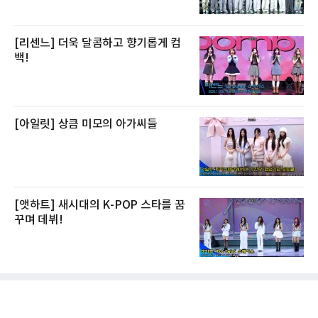
[리센느] 더욱 달콤하고 향기롭게 컴
백!
[아일릿] 상큼 미모의 아가씨들
[앳하트] 새시대의 K-POP 스타를 꿈
꾸며 데뷔!