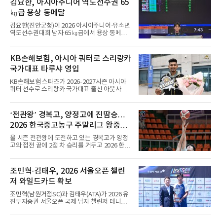
킥에서 나왔다. 전반 9분 안드레 실바가 상대 골
김요한, 아시아주니어 역도선수권 65
키퍼의 반칙으로 얻은 페널티킥을 직접 성공시
㎏급 용상 동메달
켰고, 전반 44분에는 가브리 베이가가 또 한 번
의 페널티킥을 침착하게 마무리했다.이로써 지
김요한(진안군청)이 2026 아시아주니어·유소년
난 시즌 챔피언 포르투는 리그 2연패이자 통산
역도선수권대회 남자 65㎏급에서 용상 동메달
32번째 우승을 향한 첫발을 기분 좋
을 따냈다.김요한은 9일(현지시간) 우즈베키스
탄 타슈켄트에서 열린 경기에서 용상 156㎏으
로 3위에 올랐다. 인상은 123㎏으로 8위였고, 합
KB손해보험, 아시아 쿼터로 스리랑카
계 279㎏을 기록해 종합 5위로 대회를 마쳤다.
국가대표 타루샤 영입
우승은 인상 134㎏, 용상 157㎏, 합계 291㎏으
로 세 부문을 석권한 베트남의 호앙 상 탁이 차지
KB손해보험 스타즈가 2026-2027시즌 아시아
했다. 인도의 마하라잔 아루무가판디안이 합계
쿼터 선수로 스리랑카 국가대표 출신 아웃사이
285㎏(인상 128㎏·용상 157㎏)으로 2위, 카자
드 히터 타루샤 차메스(24·등록명 타루샤)를 영
흐스탄의 베이바리스 예르세이트가 합계 281㎏
입했다.타루샤는 국가대표팀 일정을 마치고 10
(인상 129㎏·용상 152㎏)으로 3위를 기록했다.
일 인천국제공항으로 입국했다. 스리랑카 대표
‘전관왕’ 경복고, 양정고에 진땀승…
팀 주전 공격수인 그는 195㎝ 신장과 탄력을 바
2026 한국중고농구 주말리그 왕중왕
탕으로 높은 스파이크 타점과 블로킹 능력을 갖
췄다는 평가를 받는다. 지난 7월 파키스탄에서
전 8강 진출
올 시즌 전관왕에 도전하고 있는 경복고가 양정
열린 CAVA 챔피언스컵에서는 팀을 3위로 이끌
고와 접전 끝에 2점 차 승리를 거두고 2026 한국
며 베스트 윙 스파이커상을 받았다.구단 관계자
중고농구 주말리그 왕중왕전 8강에 진출했다.경
는 공격력과 기본기를 모두 갖춘 선수로, 공격
복고는 10일 전남 해남 우슬체육관에서 열린 대
옵션을 다양하게 운영하고 전력을 강화하는 데
회 남고부 16강전에서 송영훈이 29점을 몰아넣
조민혁·김태우, 2026 서울오픈 챌린
도움이 될 것으로 보고 영입했다고 밝혔다.타루
는 맹활약을 펼친 데 힘입어 양정고를 76-74로
샤는 KB스타즈 합류가 기쁘다며, V리그
저 와일드카드 확보
물리쳤다.이로써 8강에 오른 경복고는 계성고를
82-56으로 꺾고 올라온 인헌고와 4강 진출을 놓
조민혁(남원거점SC)과 김태우(ATA)가 2026 유
고 맞붙게 됐다.경복고는 경기 초반부터 양정고
진투자증권 서울오픈 국제 남자 챌린저 테니스
의 적극적인 공세에 고전했다. 1쿼터를 23-23으
대회 와일드카드를 확보했다.서울오픈 조직위원
로 팽팽하게 마친 경복고는 2쿼터 들어 조금씩
회는 10일 조민혁이 본선, 김태우가 예선 와일드
주도권을 잡으며 전반을 43-39로 앞선 채 마쳤