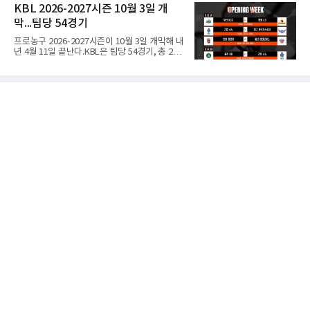
카드를 받았다고 밝혔다. 두 선수는 지난 3일부
KBL 2026-2027시즌 10월 3일 개
다.하지만 후반 들어 양정고의 거센 반격에 밀리
터 7일까지 서울 해비치 강동 테니스클럽에서
면서 경복고는 승리를 장담할
막...팀당 54경기
열린 유진투자증권 넥스트젠 인비테이셔널 로드
투 서울오픈 결승에 진출해 출전권을 얻었
프로농구 2026-2027시즌이 10월 3일 개막해 내
다.2009년생 조민혁은 결승에서 동갑내기 김태
년 4월 11일 끝난다.KBL은 팀당 54경기, 총 270
우를 2-0(6-3 6-3)으로 꺾고 우승해 상금 500만
경기 일정을 10일 발표했다. 평일 1경기, 주말 3
원을 받았고, 김태우는 상금 250만원을 받았
경기로 주당 11경기를 치르는 것이 원칙이다.개
다.18세 미만 국내 상위 8명이 출전한 이번 대회
막전은 10월 3일 오후 2시 부산사직체육관에서
는 주니어 선수가 성인 국제대회 출전권을 두고
열리는 부산 KCC와 창원 LG의 경기다. 같은 시
겨룬 국내 첫 무대다. 조직위 관계자는
각 고양 소노가 고양 소노 아레나에서 대구 한국
가스공사와, 오후 4시 30분에는 안양 정관장이
안양 정관장 아레나에서 울산 현대모비스와 맞
붙는다.잠실실내체육관 철거로 서울 삼성은 서
울 SK와 잠실학생체육관을 함께 쓴다. SK는
BCL 아시아 참가로 약 2주간 경기가 없고, LG는
창원실내체육관 시설 개선 공사로 10월 한 달간
홈경기를 치르지 못한다.시범경기