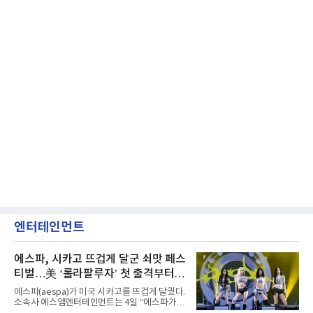
엔터테인먼트
에스파, 시카고 뜨겁게 달군 쇠맛 페스
티벌…美 ‘롤라팔루자’ 첫 출격부터
증명한 존재감
에스파(aespa)가 미국 시카고를 뜨겁게 달궜다.
소속사 에스엠엔터테인먼트는 4일 “에스파가