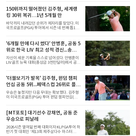
카 WGTOUR’ 6차 메이저대회 결선에서 1라운
드 9언더파, 2라운드 8언더파 최종합계 17언더
150위까지 떨어졌던 김주형, 세계랭
파를 기록하며 시즌 세 번째 우승을 따냈다.경기
킹 30위 복귀…1년 5개월 만
는 투비전NX플러스 투어 모드에서 하루 동안 2
라운드 36홀 스트로크 플레이로 치러졌다. 코스
바닥까지 내려갔던 순위가 제자리를 찾았다. 미
는 골프존 코스 난도 별 3개, 그린 난도 별 4개의
국프로골프(PGA) 투어에서 시즌 네 번째 톱10
롯데스카이힐 부여CC (SKY/HILL)다.총 80명의
을 달성한 김주형이 1년 5개월 만에 세계랭킹 30
선수가 1라운드에 출전했으며, 컷오프를 통해
위에 복귀했다.김주형은 10일(한국시간) 발표된
60명의 선수가 메이저 퀸 자리를 놓고 최종라운
남자 골프 세계랭킹에서 지난주보다 3계단 오른
'6개월 만에 다시 썼다' 안병훈, 공동 5
드 각축전을 치렀다.이진경은 1라운드 초반 주
30위에 이름을 올렸다. 이날 미국 노스캐롤라이
춤했지만 후반 홀에서 맹타를 퍼부으며
위로 한국 LIV 최고 성적 경신...송영한
나주 그린즈버러의 세지필드 컨트리클럽(파70)
에서 끝난 윈덤 챔피언십에서 최종 합계 15언더
도 톱10
자신이 세운 기록을 스스로 넘어섰다. 안병훈이
파 265타로 공동 5위에 오른 결과다. 지난해 3월
LIV 골프 뉴욕 대회(총상금 3천만달러)에서 공동
이후 처음으로 30위권에 들었다.반등의 폭이 컸
5위에 올라 한국 선수 최고 성적을 경신했다.안
다. 한동안 슬럼프에 빠졌던 그는 세계랭킹이 줄
병훈은 10일(한국시간) 미국 뉴저지주 베드민스
곧 내려가 올해 6월 1일 끝난 찰스 슈와브 챌린
터의 트럼프 내셔널 골프 클럽 베드민스터(파
'더블보기가 발목' 김주형, 윈덤 챔피
지 이후 150위까지 떨어진 바 있다. 그러나 6월
71)에서 열린 최종 4라운드에서 버디 5개와 보
US오픈 3위로 부활의 신호
언십 공동 5위...페덱스컵 26위로 플레
기 3개를 묶어 2언더파 69타를 쳤다. 최종 합계
7언더파 277타로 5위, 우승자 호아킨 니만(칠레
이오프행
우승은 놓쳤지만 다음 무대는 확보했다. 김주형
·16언더파 268타)과는 9타 차였다.기록의 의미
이 미국프로골프(PGA) 투어 윈덤 챔피언십(총
가 크다. 올해 LIV 골프로 이적해 새로 만들어진
상금 850만달러)을 공동 5위로 마쳤다.김주형은
팀 '코리안 골프클럽'의 주장을 맡은 안병훈은 시
10일(한국시간) 미국 노스캐롤라이나주 그린즈
즌 개막전이던 2월 사우디아라비아 대회 공동 9
버러의 세지필드 컨트리클럽(파70)에서 열린 최
[MT포토] 대기선수 강채연, 공동 준
위를 뛰어넘는 최고 성적을 냈다. 당시 그는
종 4라운드에서 버디 3개를 잡았으나 보기 1개
2022년 출범한 LIV 골프에서
우승으로 피날레
와 더블보기 1개가 나오며 이븐파 70타에 그쳤
다. 최종 합계 15언더파 265타로 해리 홀(잉글랜
2026시즌 열여덟 번째 대회이자 KLPGA투어 하
드)과 공동 5위였다. 우승자 마이클 브레넌(미국
반기 첫 대회인 ‘제13회 제주삼다수 마스터
·22언더파 258타)과는 7타 차다.기회는 있었다.