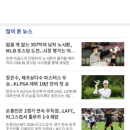
많이 본 뉴스
잃을 게 없는 307억의 남자 노시환,
MLB 포스팅 도전...시장 평가는 의외
일 수 있어
한화 이글스의 간판타자 노시환이 올겨울 메이
저리그(MLB) 포스팅 시스템을 통해 새로운 도전
에 나선다.노시환은 11년 총액 307억 원이라는
KBO리그 사상 초유의 비FA 다년 계약을 체결하
면서 동시에 해외 진출 가능성을 열어두는 조항
장은수, 제주삼다수 마스터스 우
을 포함했다. 국내에서 이미 최고 수준의 대우와
승...KLPGA 데뷔 10년 만의 첫 승
확실한 입지를 확보한 만큼, 이번 메이저리그 도
전은 생존을 건 승부수가 아니다.오히려 잃을 것
장은수가 KLPGA 정규투어 데뷔 10년, 187번째
이 없는 도전에 가깝다. 노시환은 이미 KBO리그
대회 만에 첫 우승을 차지했다.장은수는 9일 제
에서 연평균 약 28억 원에 달하는 대형 계약과
주도 서귀포시 테디밸리 골프앤리조트(파72)에
한화의 프랜차이즈 스타라는 지위를 얻었다. 만
서 열린 제주삼다수 마스터스(총상금 10억원)
약 MLB 구단들의 평가가 기대에 미치지 못하더
최종 4라운드에서 보기 없이 버디 3개를 잡아 합
손흥민은 2경기 연속 무득점...LAFC,
라도 돌아올 곳이 확실하다.그렇다고 포스팅 도
계 14언더파 274타를 기록했다. 13언더파 275
전의 의미가 작아지는 것은 아
리그스컵서 톨루카 1-0 제압
타 공동 2위 강채연, 문정민을 1타 차로 제치고
우승 상금 1억8천만원을 받았다.2017년 신인왕
손흥민(34)이 2026 리그스컵 두 경기 연속 공격
출신인 그는 상비군과 국가대표를 거쳤지만
포인트를 기록하지 못한 가운데 LAFC가 추가시