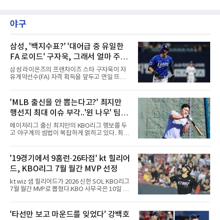
스’(총상금 10억 원, 우승상금 1억 8천만 원)가
지난달 제네시스 스코틀랜드 오픈 우승으로 33
제주도 서귀포시에 위치한 테디밸리 골프앤리조
개월의 공백을 깼던 김주형은 3라운드까지 선두
트(파72/6,767야드)에서 열렸다.9일 최종라운
에 1타 뒤진 3위로 시즌 2승을 노렸다. 그러나 마
야구
드 경기가 펼쳐졌다.강채연이 18번 홀에서 경기
지막 날 타수를 줄이지 못하며
하고 있다.
삼성, '백지수표?' '대어급 중 유일한
FA 로이드' 구자욱, 그래서 얼마 주면
되나...삼성, 역대급 베팅 준비하나
삼성 라이온즈의 프랜차이즈 스타 구자욱이 자
유계약선수(FA) 자격 획득을 앞두고 연일 뜨거
운 스토브리그의 태풍의 핵으로 떠오르고 있다.
지난 2022년 초 구단과 5년 최대 120억 원이라
는 비FA 다년 계약에 합의하며 사자군단의 현재
'MLB 출신을 안 뽑는다고?' 최지만
이자 미래를 책임졌던 그는, 계약 마지막 해인
행선지 최대 이슈 부각..'윈 나우' 팀들
올해 그야말로 만개한 기량을 뽐내며 리그를 지
배하고 있다. 단순히 나이를 먹어 맞이하는 FA가
눈독 전망 속 1라운드 픽 외면 시각도
메이저리그 출신 최지만의 KBO리그 행보를 두
아니라, 매년 꾸준한 생산력과 클러치 능력을 증
고 야구계의 셈법이 복잡하게 얽히고 있다. 최근
명하며 가치를 폭등시키고 있다. 게다가, 그는
최지만은 KBO 퓨처스리그 울산 웨일즈에 합류
이른바 'FA 로이드'의 교과서적인 행보를 보여주
해 실전 감각을 끌어올리며 국내 팬들과 구단 관
는 중이다. 이런 구자욱을 향해 야구계의 시선은
계자들의 이목을 집중시키고 있다. 메이저리그
'19경기에서 9홈런·26타점' kt 힐리어
자연스럽고 당연하게 '그의 다음 몸값'으로 향하
통산 67홈런이라는 화려한 경력을 지닌 그가 과
고 있다. 역대급 외야수
드, KBO리그 7월 월간 MVP 선정
연 다가오는 신인 드래프트에서 어떤 팀의 지명
을 받을지를 두고 야구계의 시선이 엇갈리고 있
kt wiz 샘 힐리어드가 2026 신한 SOL KBO리그
는 형국이다.'윈 나우' 기조의 구단들 입장에서는
7월 월간 MVP로 뽑혔다.KBO 사무국은 10일 힐
최지만의 가치가 매력적으로 다가올 수밖에 없
리어드가 기자단 투표 35표 중 22표(62.9%), 팬
다. 오랜 기간 세계 최고 무대에서 검증된 타격
투표 42만8천888표 중 7만702표(16.5%)를 얻
기술과 수준급의 선구안, 그리고 언제든 장타를
어 총점 39.67점을 기록했다고 발표했다. 팬 투
'타선만 보고 마운드를 잊었다' 강백호
터뜨릴 수 있는 파괴력은 즉시 전력감 부재에 시
표에서 22만8천406표를 얻은 삼성 라이온즈 김