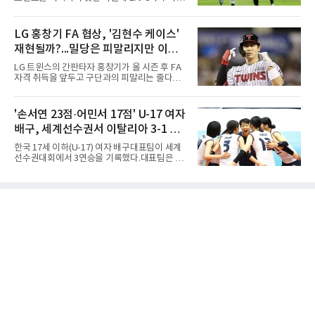
2020시즌 이후 세 차례 정규투어 출전권을 잃고
간 결승골로 승리했다.손흥민은 9일 낮(한국시
드림투어를 병행했다.1타 뒤진 공동 2위로 출발
간) 미국 로스앤젤레스 BMO 스타디움에서 열린
한 장은수는 15번 홀까지 강채연과 동타를 이루
멕시코 리가 MX 톨루카와의 조별리그 2차전에
LG 홍창기 FA 협상, '김현수 케이스'
다 16번 홀(파4)에서 두 번째 샷을 홀 3ｍ에 붙여
최전방 공격수로 선발 출전했으나 슈팅 없이 후
버디를 잡고 단독 선두에 나섰다
재현될까?...밀당은 피말리지만 이적
반 23분 주드 테리와 교체됐다. 북중미 월드컵
이후 MLS 4경기 연속 골을 넣었던 그는 지난 6
가능성은 낮아
LG 트윈스의 간판타자 홍창기가 올 시즌 후 FA
일 치바스 과달라하라전에 이어 침묵했다.전반
자격 취득을 앞두고 구단과의 피말리는 줄다리
1분 다비드 마르티네스가 얻은 페널티킥은 비디
기를 예고하고 있다. 과거 팀의 핵심 자원이었던
오 판독으로 취소됐고, 전반 34분 드니 부앙가의
김현수가 FA 시장에서 이적했던 충격적인 선례
슈팅은 골키퍼에게 막혔다. 승부는 후반 46분 제
가 소환되면서 벌써부터 팬들의 이목이 집중되
'손서연 23점·어민서 17점' U-17 여자
이컵 샤펠버그의 크로스가 걷혀 나오자 에디 세
는 양상이다.다만 이번 협상은 과거 김현수 케이
구라가 페널티아크 왼쪽에서 오
배구, 세계선수권서 이탈리아 3-1 완
스와는 판이하게 다른 환경 속에서 전개될 것으
로 보인다. 선수 측과 구단 간의 시각 차이가 팽
파...조별리그 3연승
한국 17세 이하(U-17) 여자 배구대표팀이 세계
팽히 맞서며 내부 협상 과정은 극심한 진통을 겪
선수권대회에서 3연승을 기록했다.대표팀은 9
을 가능성이 크지만, 시장 외부에서 불어오는 변
일(한국시간) 칠레 로스안데스에서 열린 2026
수는 제한적일 것이라는 분석이 지배적이다.홍
FIVB U-17 여자 세계선수권대회 조별리그 D조
창기는 지난 2025년 불의의 무릎 부상으로 전력
3차전에서 이탈리아를 3-1(25-14 25-19 13-25
에서 이탈하는 아픔을 겪었고, 이어진 2026시즌
25-20)로 꺾었다. 푸에르토리코, 대만에 이은 3
초중반에도 실전 감각 회복
연승으로 승점 9를 쌓아 조 1위에 올랐다. 24개
팀이 6개 팀씩 4개 조로 나뉘어 조별리그를 치르
며 각 조 상위 4개 팀이 16강에 진출한다.지난해
U-16 아시아선수권 우승으로 처음 이 대회에 나
선 대표팀은 3경기 연속 한 세트만 내줬다. 이날
도 1, 2세트를 잡은 뒤 3세트를 내줬으나 4세트
종반 점수 차를 벌려 승점 3을 챙겼다.블로킹은
7-16으로 밀렸지만 한국보다