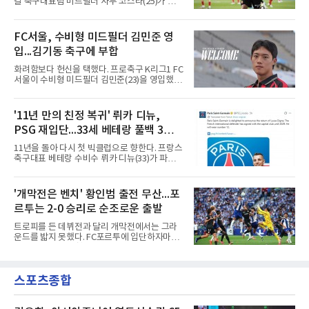
갈 축구대표팀 미드필더 사무 코스타(25)가 사
해 플레이오프 2경기(1골)를 포함해 리그 36경
우디아라비아 프로축구 알나스르로 이적해 크리
기 18골 2도움으로 득점왕과 K리그1 베스트11
스티아누 호날두와 함께한다.사우디 프로리그
공격수에 올랐다.수원FC의 K리그2 강등 이후 올
디펜딩 챔피언 알나스르는 9일(현지시간) 스페
FC서울, 수비형 미드필더 김민준 영
해는 리비아 1부 알아흘리 트리폴리에서 뛰었
인 라리가 마요르카에서 코스타를 영입했다고
다. 2024년부터 시리아 국가대표로
입...김기동 축구에 부합
발표했다. 구단은 사회관계망서비스(SNS)에 여
정이 시작된다며, 전투에서 승리한 기사가 갑옷
화려함보다 헌신을 택했다. 프로축구 K리그1 FC
을 벗자 팀 유니폼을 입은 코스타가 나타나는 영
서울이 수비형 미드필더 김민준(23)을 영입했다
상을 함께 올렸다. 마요르카도 이적 합의를 알리
고 10일 밝혔다.과천고와 경희대를 거친 김민준
며 코스타의 헌신과 프로 정신에 감사를 전했다.
은 대학 무대를 지나 최근 K4리그 서산 파이오니
코스타의 경력은 이렇다. 포르투갈 SC 브라가에
아FC에서 뛰었다. 180㎝의 신장을 갖춘 그에 대
'11년 만의 친정 복귀' 뤼카 디뉴,
서 프로에 데뷔한 2000년생 수비형 미드필더인
해 서울 구단은 활동량과 기동력, 중원에서 공수
그는 UD 알메리아(스페인)를 거
PSG 재입단...33세 베테랑 풀백 3년
균형을 잡아주는 플레이가 강점이라고 설명했
다.영입 배경은 감독의 축구 색깔과 맞닿아 있다.
계약
11년을 돌아 다시 첫 빅클럽으로 향한다. 프랑스
서울은 화려하지 않아도 끊임없이 움직이며 팀
축구대표 베테랑 수비수 뤼카 디뉴(33)가 파리
에 헌신하는 김민준의 플레이를 높이 샀다. 많은
생제르맹(PSG) 유니폼을 다시 입는다.PSG는
움직임과 희생을 요구하는 김기동 감독의 축구
10일(한국시간) 애스턴 빌라(잉글랜드)에서 뛰
에 부합하는 자원이라 판단하고, 현재 기량뿐 아
어온 디뉴를 재영입했다고 발표했다. 계약 기간
'개막전은 벤치' 황인범 출전 무산...포
니라 성장 가능성까지 고려해 영입을 결정했다.
은 2029년까지 3년이며, 등번호는 12번이다. 구
효과도 기대된다. K리그1
르투는 2-0 승리로 순조로운 출발
체적인 이적료는 공개되지 않았으나 영국 BBC
는 PSG가 왼쪽 풀백 디뉴의 바이아웃인 850만
트로피를 든 데뷔전과 달리 개막전에서는 그라
파운드(약 162억원)를 애스턴 빌라에 지불하기
운드를 밟지 못했다. FC포르투에 입단하자마자
로 했다고 전했다.돌아오는 길은 길었다. 프랑스
슈퍼컵 우승을 경험했던 국가대표 미드필더 황
릴에서 프로 생활을 시작한 디뉴는 2013년부터
인범(29)이 정규리그 개막전에서는 벤치를 지켰
2015년까지 두 시즌 PSG에서 뛰며 리그1 2회,
다.포르투는 10일(한국시간) 포르투갈 포르투의
프랑스컵 1회, 리그컵 2회 우승 등을 경험했다.
스포츠종합
이스타디우 두 드라강에서 열린 알베르카와의
이후 AS로마 임대와 바르셀로나(스페
2026-2027 포르투갈 프리메이라리가 1라운드
홈 경기에서 2-0으로 이겼다. 두 골 모두 페널티