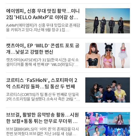
지난 2일(현지 시간) 미국 시카고 그랜트 파크에
서 열린 ‘롤라팔루자 시카고’(Lollapalooza
Chicago)의 알리안츠 스테이지에 올랐다”며
에이엠피, 신흥 무대 맛집 활약…미니
“총 14곡으로 구성된 세트리스트를 선사, 데뷔 7
2집 'HELLO AxMxP'로 이어갈 상승
년 차다운 노련한 무대 매너와 파워풀한 에너지
로 현장의 분위기를 압도했다”고 밝혔다.1991
세
AxMxP(에이엠피)가 신흥 무대 맛집으로 존재감
년 시작된 ‘롤라팔루자’는 8개 스테이지, 170여
을 키워가고 있다.지난해 9월 정규 1집
팀의 아티스트와 40만 명 이상의 관객이 운집하
'AxMxP'를 발매하며 가요계에 정식 출격한
는 북미 최대 규모의 페스티벌이다.올해 ‘롤라팔
AxMxP는 데뷔 전부터 버스킹과 각종 페스티벌,
루자 시카고’에는 에스파 외에도 제니, 아이들,
공연 무대에 오르며 실전 경험을 쌓아왔다.이들
캣츠아이, EP ‘WILD’ 콘셉트 포토 공
코르티스 등 K팝 스타들이 출연진 명단에 이름
은 소속사 패밀리 콘서트를 비롯해 '뷰티풀 민트
을 올렸다.이날 에스파는
개…낯설고 강렬한 변신
라이프 2025', '2025 부산국제록페스티벌' 등 대
형 무대에 잇달아 출연해 당찬 에너지와 풋풋한
캣츠아이(KATSEYE)가 31일(한국시간) 공식 소
매력으로 음악팬들의 눈도장을 찍었다.이후
셜미디어를 통해 세 번째 EP ‘WILD(와일드)’의
AxMxP는 '카운트다운 판타지 2025-2026',
콘셉트 포토와 트랙리스트를 공개했다.‘Wild
'PEAKBOX 2025 vol.2 : 사랑·청춘·행복', '2025
heart(와일드 하트)’라는 제목이 붙은 콘셉트 포
Someday Christmas - 부산' 등 무대를 통해 안
토에는 멤버들의 본능적이고 야성적인 면모가
코르티스 ‘FaSHioN’, 스포티파이 2
정적인 실력을 입증했고, 올해 '2026 어썸뮤직
강렬하게 담겼다. 짙은 아이섀도와 푸른빛·금빛·
페스티벌', '뷰티풀 민트 라이프 2026', '2026
억 스트리밍 돌파…팀 통산 두 번째
붉은빛의 컬러 렌즈가 비현실적인 분위기를 자
아내고, 여러 원색이 불규칙하게 뒤섞인 멀티컬
코르티스(CORTIS)가 팀 통산 두 번째로 단일곡
러 헤어와 과감한 블루·블랙 립 메이크업이 낯설
2억 스트리밍을 달성했다.소속사 측은 29일 “코
고도 매혹적인 비주얼을 완성했다.스타일링 역
르티스의 데뷔 앨범 수록곡 ‘FaSHioN’이 글로
시 파격적이다. 스터드와 망사, 코르셋, 풍성한
벌 오디오·음원 스트리밍 플랫폼 스포티파이에
레이스 등 언뜻 어울리지 않을 듯한 소재와 실루
서 27일 자로 누적 재생 수 2억 회를 돌파했
브브걸, 활발한 음악방송 활동…시원
엣을 거침없이 결합했다. 멤버들은 각기 다른 개
다”고 밝혔다.곡이 발표된 지 약 10개월 만이다.
성을 살린 스타일링을 선
한 보컬+통통 튀는 안무로 무더위 사
팀의 첫 번째 2억 스트리밍 곡은 동일 음반에 수
록된 ‘GO!’다. 이 노래는 공개 약 9개월 만인 지
냥
브브걸(BBGIRLS)이 ‘서머 퀸’의 존재감을 다시
난달 26일 자에 2억 고지를 밟았다. 이는 최근 5
한번 보여줬다.브브걸은 지난 16일 새 싱글
년 내 데뷔한 보이그룹의 곡 중 최단기 2억 달성