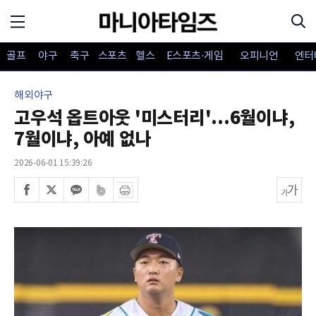
골프
야구
축구
스포츠
헬스
E스포츠·게임
오피니언
엔터
해외야구
고우석 옵트아웃 '미스터리'...6월이냐,
7월이냐, 아예 없나
2026-06-01 15:39:26