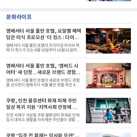
'BODY WAVE'(바디 웨이브)를 발매하고 각종 음
이며 ‘FaSHioN’이 그 다음이다.코르티스는 평
악방송에 출연했다.브브걸은 컴백 이후 Mnet
소 관심이 많은 ‘패션’을 소재로 곡을 공동 창작
'엠카운트다운'을 시작으로 KBS2 '뮤직뱅크',
했다. “내 티, 5 bucks 바지는, 만원” 등 멤버들
문화라이프
MBC '쇼! 음악중심', SBS '인기가요' 등 주요 음
의 라이프 스타일
악방송 무대에 올라 화려한 퍼포먼스를 펼쳤다.
시원한 에너지와 안정적인 라이브, 통통 튀는 매
력을 앞세워 매 무대 색다른 볼거리를 선사했다.
앰배서더 서울 풀만 호텔, 요일별 혜택
특히 화사한 파스텔 톤의 비치웨어부터 청량한
담은 미식 프로모션 ‘더 킹스 : 다이닝
마린룩, 햇살 아래 반짝이는 물결을 연상시키는
프리빌리지즈’ 선봬
스커트, 강렬한 붉은 계열의 스타일링까지 각기
앰배서더 서울 풀만 호텔의 프리미엄 라이브 뷔
다른 매력을 선보였다. 브브걸은 다채로운 여름
페 더 킹스가 오는 8월 10일부터 10월 31일까지
패션을 완벽하게 소화하며 보
특별 프로모션 ‘더 킹스 : 다이닝 프리빌리지
즈’를 선보인다.앰배서더 서울 풀만 호텔 측은
“요일마다 다른 즐거움과 한층 깊어진 미식의 여
앰배서더 서울 풀만 호텔, ‘앰버드 시
유를 경험할 수 있도록 기획했다”고 밝혔다.먼저
어터’ 새 단장…새로운 브랜드 경험 선
월요일과 화요일에는 한 주의 문을 여는 여유로
운 식사를 테마로 다양한 혜택이 마련된다. 런치
사
앰배서더 서울 풀만 호텔이 새로운 브랜드 경험
이용 시 성인 5인 이상 사전 예약 고객에게 성인
을 선사한다.앰배서더 서울 풀만 호텔 측은 4일
1인 무료 혜택을 제공하며, 디너 이용 시에는 성
“호텔 공식 마스코트 앰버드(Ambird)의 새로운
인 2인 이상 사전 예약 고객에게 소인 1인 무료
이야기를 담은 인형 극장 콘셉트의 공간 ‘앰버드
혜택을 제공한다.수요일 런치에는 사전 예약한
시어터(Ambird Theater)’를 새롭게 선보인
쿠팡, 인천 물류센터 화재 피해 주민
유료 회원 고객을 대상으로 5% 추가 할인 또는
다”고 밝혔다.앰배서더 서울 풀만 호텔은 로비
바우처 1매 추가
일상 복귀 지원 “지역사회 안정에 총
한편에 마련된 앰버드 존을 통해 앰버드의 세계
관을 소개해왔다. 앰버드 존은 앰버드가 우주여
력”
인천 서해구 석남동 쿠팡 물류센터 화재로 인해
행 중 수집한 다양한 굿즈를 전시한 '앰버드 플래
임시 대피소 생활을 지속해온 주민들이 생활 터
닛(Ambird Planet)과 계절별 플라워 연출로 사
전으로 돌아갈 수 있는 계기가 마련됐다. 쿠팡풀
랑받아온 ‘앰버드 가든(Ambird Garden)’으로
필먼트서비스(CFS)가 지난 28일부터 화재 피해
구성되어 있다.새 단장한 앰버드 시어터는 오페
주민을 대상으로 전문 출장 청소서비스 지원에
쿠팡 “입주 전 화재는 당사와 무관”…
라 극장을 모티브로 한 데코레이션으로 구성됐