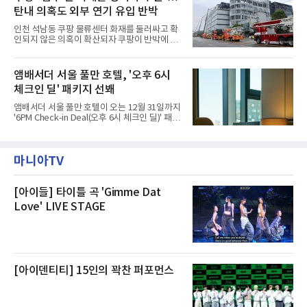
나섬으로써 본격적인 지역사회 복구 작업이 시
다. 무대 공간 및 티켓 박스
탄내 의혹도 외부 연기 유입 반박
작된 것이다.대피소 주민 중심 청소 접수, 첫날
부터 2가구 지원 완료CFS는 신현초등학교, 신
인천 석남동 쿠팡 물류센터 화재를 둘러싸고 확
현북초등학교, 신현여자중학교 등 인천 서해구
인되지 않은 의혹이 확산되자 쿠팡이 반박에 나
관내 임시 대피소 3곳에서 체류해온 화재 피해
섰다. 화재 전 센터 내부에서 탄내가 났다는 주장
주민들을 대상으로 출장 청소업체 요청 접수를
에 대해서는 외부 화재 연기 유입이라고 설명했
시작했다. 현장에서 극심한 피해를 입은 지역 주
고, 2023년 같은 물류센터에서 발생한 화재에
앰배서더 서울 풀만 호텔, '오후 6시
민들의 호응 속에 CFS는 즉시 행동에 나섰다. 지
대해서도 쿠팡 입주 전 공사 과정에서 벌어진 일
난 28일 오후 전문 청소업체와
체크인 딜' 패키지 선봬
이라며 선을 그었다.쿠팡은 21일 인천 물류센터
내부에서 불이 타는 냄새가 났다는 의혹과 관련
앰배서더 서울 풀만 호텔이 오는 12월 31일까지
해 “사실무근”이라는 입장을 밝혔다.회사 측은
'6PM Check-in Deal(오후 6시 체크인 딜)' 패키
“인근에서 지난 15일 다른 회사에서 발생한 대
지를 선보인다.이번 패키지는 오후 6시 체크인
형 화재 연기가 인입돼 즉시 방재팀이 조사한 결
으로 여유로운 저녁 시간부터 호텔 스테이를 시
과 일산화탄소가 미검출됐고, 내부 문제가 아닌
작할 수 있도록 준비됐다.앰배서더 서울 풀만 호
것으로 확인됐다”고 설명했다.이어 “정확한 화
마니아TV
텔 측은 “퇴근 후 또는 주말 도심 속에서 짧지만
재 원인은 추후 조사될
온전한 휴식을 원하는 고객들에게 특별한 경험
을 제공한다”고 밝혔다.패키지는 디럭스와 이그
제큐티브 두 가지 타입으로 구성된다. 디럭스 패
[아이들] 타이틀 곡 'Gimme Dat
키지는 객실 1박(룸 온리)으로 심플한 호캉스를
Love' LIVE STAGE
즐길 수 있으며, 이그제큐티브 패키지는 객실 1
박과 함께 클럽 앰배서더 라운지 2인 이용, 웰니
스 센터 사우나 2인 이용 혜택이 포함된다.특히
클럽 앰배서더 라운지
[아이덴티티] 15인의 꽉찬 퍼포먼스