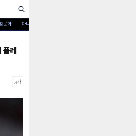
활문화
마니아TV
포토
버 플레