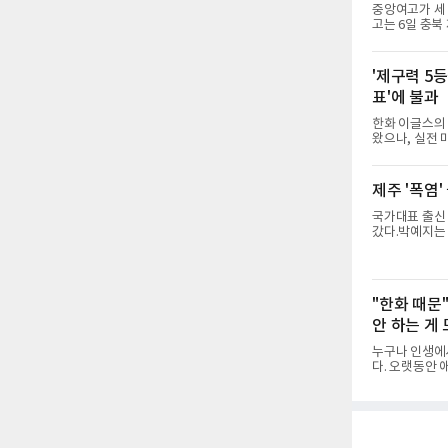
염이 길어지고 
중앙여고가 세
고는 6일 충북
세 이하 여자부 결
물리치고 우승을
후 조직력을 되
'제구력 5등
수비를 앞세워 
표'에 불과
미가 컸다. 중
명여고에 패해 
한화 이글스의 
왔으나, 실전
사이에 씁쓸한 
결할 특효약이 
게 2주짜리 족
제주 '폭염'
렵게 됐다.야
의 근육 기억과
국가대표 출신 
형은 수백, 수
갔다.박예지는 
다수 마스터스 
박예지는 서어
조트 역시 전국
역 특성상 습
"한화 때문
매섭고 뜨거운
“날씨가 덥고
안 하는 게
누구나 인생에
다. 오랫동안 
를 찍는 일은 
어때? 거기는 
을 토로하며 
이자 진리는 명
포츠와의 인터뷰