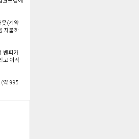
클럽월드컵에
아웃(계약
를 지불하
서 벤피카
최고 이적
약 995