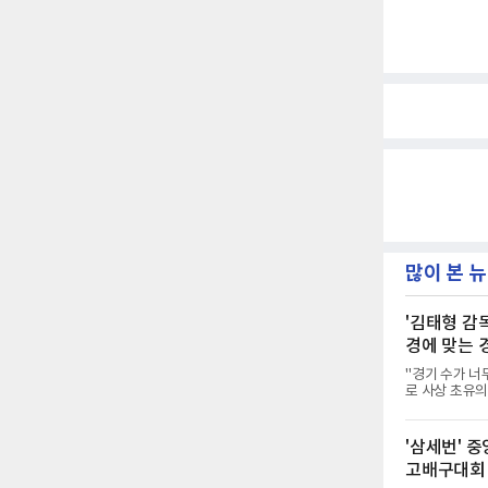
많이 본 
'김태형 감
경에 맞는 
"경기 수가 너
로 사상 초유의
하지 않았다. 
가 과연 지속 
는 아니다. 메
'삼세번' 
자만 놓고 보면
고배구대회
가 아니라 환경