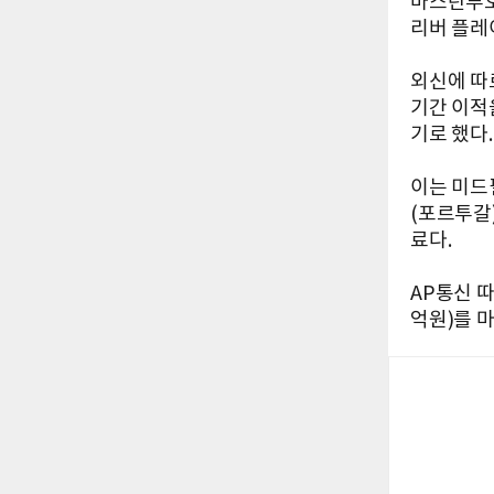
마스탄투오
리버 플레
외신에 따
기간 이적
기로 했다.
이는 미드
(포르투갈
료다.
AP통신 
억원)를 