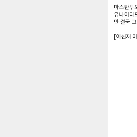
마스탄투오
유나이티드
만 결국 
[이신재 마