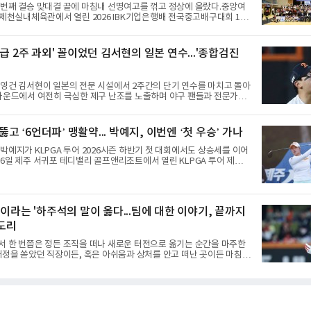
강해지고 있다. 여기에 장마, 이
 번째 결승 맞대결 끝에 마침내 선명여고를 꺾고 정상에 올랐다.중앙여
 제천실내체육관에서 열린 2026 IBK기업은행배 전국중고배구대회 18
승에서 선명여고를 세트스코어 3-1(13-25, 25-14, 25-17, 25-10)로
 차지했다.첫 세트를 13-25로 내주며 불안하게 출발한 중앙여고는 이
찾아 2세트부터 경기 주도권을 완전히 장악했다. 강한 서브와 탄탄한
급 2주 과외' 꼴이었던 김서현의 일본 연수...'종합검진
내리 세 세트를 따내며 짜릿한 역전승을 완성했다.이번 우승은 더욱 의
앙여고는 올해 3월 춘계연맹전과 5월 종별선수권대회 결승에서 모두 선
준우승에 머물렀다. 그러나 세 번째
영건 김서현이 일본의 전문 시설에서 2주간의 단기 연수를 마치고 돌아
 마운드에서 여전히 극심한 제구 난조를 노출하며 야구 팬들과 전문가들
뒷맛을 남기고 있다.출국 당시만 해도 선수의 고질적인 제구 문제를 해
될 것처럼 포장되었던 이번 연수는, 뚜껑을 열어보니 '제구력 5등급에
집게 과외를 붙여 1등급을 기대한 꼴'이었다는 냉정한 평가를 피하기 어
 뚫고 ‘6언더파’ 맹활약... 박예지, 이번엔 ‘첫 우승’ 가나
구에서 투수의 제구력은 오랜 시간 투구폼을 반복하며 몸에 새겨진 일종
 밸런스의 산물이다. 릴리스 포인트의 미세한 오차나 하체 활용의 불균
박예지가 KLPGA 투어 2026시즌 하반기 첫 대회에서도 상승세를 이어
천 번의 교정 훈련과 실전 피드
6일 제주 서귀포 테디밸리 골프앤리조트에서 열린 KLPGA 투어 제주삼
1라운드에서 보기 없이 버디만 6개를 잡아내며 6언더파 66타를 쳤다.
진, 신다인과 선두권을 형성했다.이날 경기가 열린 테디밸리 골프앤리
적 폭염을 피해가지 못했다. 대회장의 최고 기온은 35도에 달했다. 섬지
도가 높아 체감온도는 더 높게 느껴졌다.하지만 박예지는 폭염 만큼이나
"이라는 '하주석의 말이 옳다...팀에 대한 이야기, 끝까지
 경기력을 선보이며 첫 우승을 향한 발판을 마련했다.경기 후 박예지는
 습해 체력적으로 쉽지 않은 경기였지
 도리
서 한 번쯤은 정든 조직을 떠나 새로운 터전으로 옮기는 순간을 마주한
애정을 쏟았던 직장이든, 혹은 아쉬움과 상처를 안고 떠난 곳이든 마침표
늘 복잡한 감정을 동반한다. 그곳을 떠난 뒤 주위에서 묻는다. "지금 여기
어땠어?" 이때 쏟아지는 유혹은 달콤하다. 그동안 쌓였던 불만과 섭섭함
동조를 구하고 싶은 마음이 굴뚝같아진다. 하지만 사회생활의 오랜 격언
확하다. '전 회사 욕은 결국 누워서 침 뱉기'다. 최근 하주석의 MHN 스
는 이 평범한 진리를 가장 극적으로 보여주며 깊은 여운을 남겼다. 오