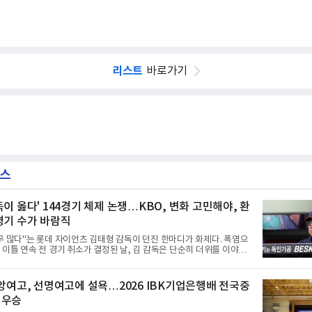
리스트
바로가기
뉴스
독이 옳다' 144경기 체제 논쟁…KBO, 변화 고민해야, 환
경기 수가 바람직
무 많다"는 롯데 자이언츠 김태형 감독이 던진 한마디가 화제다. 폭염으
 이틀 연속 전 경기 취소가 결정된 날, 김 감독은 단순히 더위를 이야기
우천, 폭염, 부상 등 변수가 늘어나는 현실에서 현재 팀당 144경기 체제
가능한지 질문을 던졌다.물론 144경기가 세계적으로 특별히 많은 숫자
이저리그는 팀당 162경기, 일본프로야구도 143~144경기를 치른다. 숫
중앙여고, 선명여고에 설욕…2026 IBK기업은행배 전국중
 KBO가 유난히 혹사 구조라고 말하기 어렵다.하지만 중요한 것은 숫자
 우승
이다. 한국의 여름은 달라지고 있다. 과거와 비교하기 어려울 정도로 폭