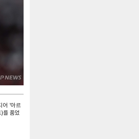
디어 '아르
)를 품었