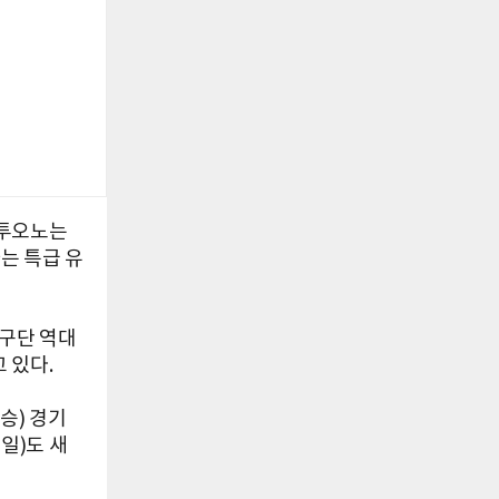
탄투오노는
는 특급 유
 구단 역대
 있다.
 승) 경기
일)도 새