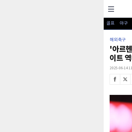
골프
야구
해외축구
'아르헨
이트 역
2025-06-14 11