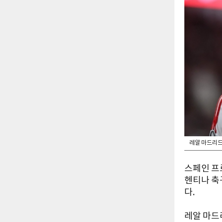
레알 마드리드
스페인 프
헨티나 축
다.
레알 마드