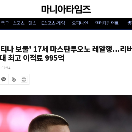
축구
스포츠
헬스
E스포츠·게임
오피니언
엔터테인먼트
생
티나 보물' 17세 마스탄투오노 레알행...리
대 최고 이적료 995억
:02:54