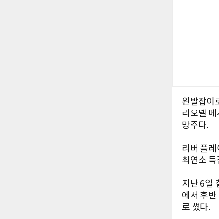
왼발잡이로
리오넬 메
망주다.
리버 플레
최연소 득점
지난 6일 
에서 후반
로 썼다.