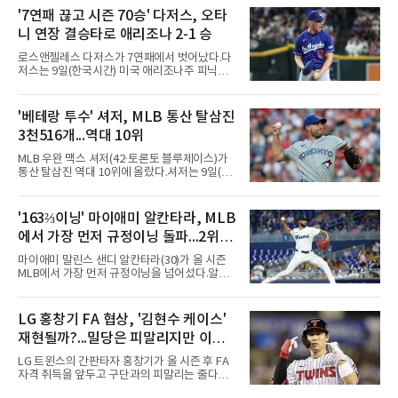
'7연패 끊고 시즌 70승' 다저스, 오타
니 연장 결승타로 애리조나 2-1 승
로스앤젤레스 다저스가 7연패에서 벗어났다.다
저스는 9일(한국시간) 미국 애리조나주 피닉스
체이스필드에서 열린 2026 MLB 애리조나 다이
아몬드백스전에서 2-1로 이겼다. 8회 카일 터커
의 솔로 홈런으로 앞섰으나 9회말 마무리 에드
'베테랑 투수' 셔저, MLB 통산 탈삼진
윈 디아스가 헤랄도 페르도모와 코빈 캐럴에게
3천516개...역대 10위
연속 3루타를 맞고 동점을 허용했다.수술과 재
활을 마치고 지난달 30일 복귀한 디아스는 전날
MLB 우완 맥스 셔저(42·토론토 블루제이스)가
끝내기 역전 홈런에 이어 이틀 연속 무너졌다. 다
통산 탈삼진 역대 10위에 올랐다.셔저는 9일(한
만 무사 3루를 실점 없이 넘겨 경기는 연장으로
국시간) 미국 필라델피아 시티즌스뱅크파크에
이어졌고, 다저스는 10회초 오타니 쇼헤이의 내
서 열린 필라델피아 필리스와의 원정 경기에 선
야 안타로 결승점을 뽑았다. 10회말에는 잭 드레
발 등판해 5⅓이닝 4탈삼진을 기록, 통산 3천
'163⅔이닝' 마이애미 알칸타라, MLB
이어가 1사 1, 3루에서 병살타를 유도했다.시즌
516개를 쌓아 월터 존슨(3천515개)을 1개 차로
70승 47패가 된 다저스는 지구
에서 가장 먼저 규정이닝 돌파...2위와
제쳤다.이 부문 1위는 놀런 라이언(5천714개)이
며 랜디 존슨(4천875개), 로저 클레먼스(4천672
14이닝 차
마이애미 말린스 샌디 알칸타라(30)가 올 시즌
개), 스티브 칼턴(4천136개)이 뒤를 잇는다.현역
MLB에서 가장 먼저 규정이닝을 넘어섰다.알칸
중에서는 올 시즌 후 은퇴하는 통산 8위 저스틴
타라는 9일(한국시간) 미국 마이애미 론디포파
벌랜더(디트로이트 타이거스·266승·3천554탈
크에서 열린 로스앤젤레스 에인절스전에 선발
삼진)에 이어 222승의 셔저가 다승과 탈삼진 모
등판해 7이닝 3피안타 무실점을 기록, 7-0 승리
LG 홍창기 FA 협상, '김현수 케이스'
두 2위다. 올해 토론토와 1년 300만 달러에 재계
를 이끌며 시즌 13승(6패)을 올렸다. 평균자책점
약한 그는 9위 게일로드 페리(3
재현될까?...밀당은 피말리지만 이적
은 3.52로 떨어졌고, 3회를 마쳤을 때 통산 1천
226이닝을 기록해 리키 놀라스코의 구단 최다
가능성은 낮아
LG 트윈스의 간판타자 홍창기가 올 시즌 후 FA
이닝(1천225⅔이닝)을 경신했다.시즌 소화 이닝
자격 취득을 앞두고 구단과의 피말리는 줄다리
은 163⅔이닝으로 규정이닝 162이닝을 통과했
기를 예고하고 있다. 과거 팀의 핵심 자원이었던
다. 이닝 2위 크리스토페르 산체스(필라델피아