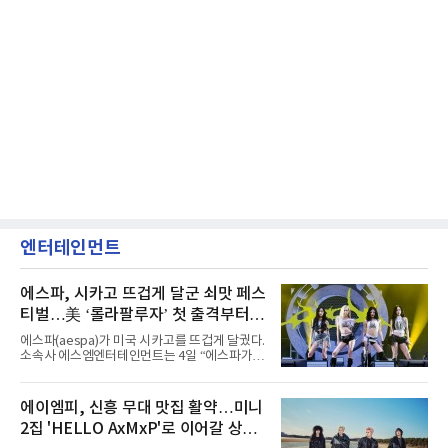
엔터테인먼트
에스파, 시카고 뜨겁게 달군 쇠맛 페스
티벌…美 ‘롤라팔루자’ 첫 출격부터
증명한 존재감
에스파(aespa)가 미국 시카고를 뜨겁게 달궜다.
소속사 에스엠엔터테인먼트는 4일 “에스파가
지난 2일(현지 시간) 미국 시카고 그랜트 파크에
서 열린 ‘롤라팔루자 시카고’(Lollapalooza
Chicago)의 알리안츠 스테이지에 올랐다”며
에이엠피, 신흥 무대 맛집 활약…미니
“총 14곡으로 구성된 세트리스트를 선사, 데뷔 7
2집 'HELLO AxMxP'로 이어갈 상승
년 차다운 노련한 무대 매너와 파워풀한 에너지
로 현장의 분위기를 압도했다”고 밝혔다.1991