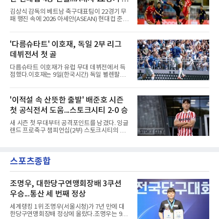
즌 ACLE에서 창단 첫 아시아 무대를 경험하며
16강에 진출했고, 2025시즌 리그 5위로 이번 출
패 질주
김상식 감독의 베트남 축구대표팀이 22경기 무
전권을 얻었다.감바 오사카는 2025-2026시즌
패 행진 속에 2026 아세안(ASEAN) 현대컵 준결
ACL2 결승에서 크리스티아누 호날두의 소속팀
승에 올랐다.베트남은 7일(한국시간) 하노이 미
알나스르를 2-0으로 꺾은 우승팀이다. 지난 7일
딘 국립경기장에서 열린 캄보디아와의 조별리그
J리그 개막전에서 우라와 레즈를 4-3으로 이겨
A조 4차전에서 응우옌 딘 박의 2골과 상대 자책
'다름슈타트' 이호재, 독일 2부 리그
기세도 좋다.최근 리그 2연패로 상승세가 끊긴
골을 묶어 3-1로 이겼다. 3승 1무 승점 10으로
강원은 이번 승리로 반등을 노린다. 김대
데뷔전서 첫 골
싱가포르(승점 8)를 제치고 조 1위를 차지했고,
A매치 연속 무패는 22경기(19승 3무)로 늘렸다.
다름슈타트 이호재가 유럽 무대 데뷔전에서 득
종전 자국 기록은 18경기였다.2년마다 열리는
점했다.이호재는 9일(한국시간) 독일 뵐렌팔토
현대컵은 '동남아의 월드컵'으로 불리며, 스즈키
어 경기장에서 열린 홀슈타인 킬과의 2026-
컵·미쓰비시컵을 거쳐 30주년을 맞아 타이틀 스
2027시즌 2.분데스리가(2부) 개막전에서 0-2로
폰서가 바뀌었다. 2024년 우승팀 베트남은 2연
뒤진 후반 추격골을 넣었다. 후반 15분 핀 라켄
'이적설 속 산뜻한 출발' 배준호 시즌
패와 통산 4번째 우승을 노린다.준결승 상대 말
마허와 교체 투입된 그는 후반 31분 페널티지역
레이시아는 8일 필리핀을 1-0
첫 공식전서 도움...스토크시티 2-0 승
오른쪽에서 카이 클레피시의 패스를 받아 오른
발 슈팅으로 마무리했다.다름슈타트는 후반 41
새 시즌 첫 무대부터 공격포인트를 남겼다. 잉글
분 알렉산다르 부코티치의 동점골로 승점 1을
랜드 프로축구 챔피언십(2부) 스토크시티의 배
챙겼다. 홀슈타인 킬은 전반 8분 기예르모 발지,
준호가 시즌 첫 공식전에서 도움을 올렸다.배준
전반 42분 필 하레스의 골로 앞섰으나 2-2 무승
호는 9일(한국시간) 영국 스토크온트렌트의 베
부에 그쳤다.2000년생 이호재는 191㎝ 신장을
트365 스타디움에서 열린 올덤 애슬레틱(4부)과
활용한 제공권과 문전 슈팅이 강점인 정통 스트
스포츠종합
의 2026-2027시즌 잉글랜드 풋볼리그컵(EFL
라이커로, K리그1 포항 스틸러스에서
컵) 1라운드에서 팀의 2-0 승리에 쐐기를 박는
골을 도왔다.투입 직후 결정적인 장면을 만들었
다. 1-0으로 앞서던 후반 21분 그라운드를 밟은
조명우, 대한당구연맹회장배 3쿠션
그는 후반 37분 상대 수비 라인 사이를 찌르는
우승...통산 세 번째 정상
전진 패스를 건넸고, 이를 받은 로베르트 보제니
크가 단독 드리블 끝에 오른발 슈팅으로 골망을
세계랭킹 1위 조명우(서울시청)가 7년 만에 대
흔들었다.시점도 좋았다. 프랑스 올랭피크 리옹
한당구연맹회장배 정상에 올랐다.조명우는 9일
이적설이 도는 배준호는 시즌 첫