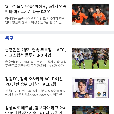
김현수가 FA 시장에서 이적했던 충격적인 선례
필리스·149⅔이닝)보다 14이닝 많다.2017년 세
가 소환되면서 벌써부터 팬들의 이목이 집중되
'3타석 모두 땅볼' 이정후, 6경기 연속
인트루이스에서 데뷔해 이듬해 마이애미로 이적
는 양상이다.다만 이번 협상은 과거 김현수 케이
한 그는 2022년 리그 최다 228⅔이닝
안타 마감...시즌 타율 0.301
스와는 판이하게 다른 환경 속에서 전개될 것으
로 보인다. 선수 측과 구단 간의 시각 차이가 팽
이정후(샌프란시스코 자이언츠)의 6경기 연속
팽히 맞서며 내부 협상 과정은 극심한 진통을 겪
안타 행진이 끊겼다.이정후는 9일(한국시간) 미
을 가능성이 크지만, 시장 외부에서 불어오는 변
국 샌프란시스코 오라클 파크에서 열린 MLB 디
수는 제한적일 것이라는 분석이 지배적이다.홍
트로이트 타이거스와의 홈경기에 2번 타자 우익
창기는 지난 2025년 불의의 무릎 부상으로 전력
수로 출전해 3타수 무안타에 그쳤다. 시즌 타율
에서 이탈하는 아픔을 겪었고, 이어진 2026시즌
축구
은 0.301로 하락했다. 1회와 4회 유격수 땅볼, 7
초중반에도 실전 감각 회복
회 2루수 땅볼로 물러났고 9회초 대수비와 교체
됐다.샌프란시스코는 팀 전체가 2안타에 묶인
데다 7회 6실점이 겹쳐 0-8로 졌다.샌디에이고
손흥민은 2경기 연속 무득점...LAFC,
파드리스 송성문은 휴스턴 애스트로스와의 홈경
리그스컵서 톨루카 1-0 제압
기에 결장했다. 샌디에이고는 3-2로 이겼다.
손흥민(34)이 2026 리그스컵 두 경기 연속 공격
포인트를 기록하지 못한 가운데 LAFC가 추가시
간 결승골로 승리했다.손흥민은 9일 낮(한국시
간) 미국 로스앤젤레스 BMO 스타디움에서 열린
멕시코 리가 MX 톨루카와의 조별리그 2차전에
강원FC, 감바 오사카와 ACLE 예선
최전방 공격수로 선발 출전했으나 슈팅 없이 후
PO 단판 승부...패하면 ACL2행
반 23분 주드 테리와 교체됐다. 북중미 월드컵
이후 MLS 4경기 연속 골을 넣었던 그는 지난 6
강원FC가 11일 오후 7시 30분 강릉종합운동장
일 치바스 과달라하라전에 이어 침묵했다.전반
에서 감바 오사카와 2026-2027 AFC 챔피언스
1분 다비드 마르티네스가 얻은 페널티킥은 비디
리그 엘리트(ACLE) 예선 플레이오프를 치른다.
오 판독으로 취소됐고, 전반 34분 드니 부앙가의
승자는 ACLE 본선에 오르고 패자는 2부 격 대회
슈팅은 골키퍼에게 막혔다. 승부는 후반 46분 제
인 AFC 챔피언스리그2(ACL2)로 향한다. 강원은
김상식호 베트남, 캄보디아 꺾고 아세
이컵 샤펠버그의 크로스가 걷혀 나오자 에디 세
2024시즌 K리그1 준우승 자격으로 나선 지난 시
구라가 페널티아크 왼쪽에서 오
안 현대컵 4강 진출...A매치 22경기 무