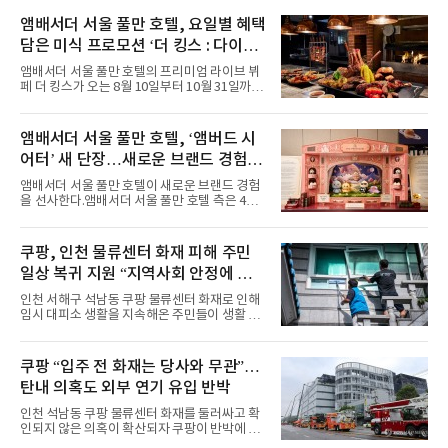
시원한 에너지와 안정적인 라이브, 통통 튀는 매
력을 앞세워 매 무대 색다른 볼거리를 선사했다.
앰배서더 서울 풀만 호텔, 요일별 혜택
특히 화사한 파스텔 톤의 비치웨어부터 청량한
담은 미식 프로모션 ‘더 킹스 : 다이닝
마린룩, 햇살 아래 반짝이는 물결을 연상시키는
프리빌리지즈’ 선봬
스커트, 강렬한 붉은 계열의 스타일링까지 각기
앰배서더 서울 풀만 호텔의 프리미엄 라이브 뷔
다른 매력을 선보였다. 브브걸은 다채로운 여름
페 더 킹스가 오는 8월 10일부터 10월 31일까지
패션을 완벽하게 소화하며 보
특별 프로모션 ‘더 킹스 : 다이닝 프리빌리지
즈’를 선보인다.앰배서더 서울 풀만 호텔 측은
“요일마다 다른 즐거움과 한층 깊어진 미식의 여
앰배서더 서울 풀만 호텔, ‘앰버드 시
유를 경험할 수 있도록 기획했다”고 밝혔다.먼저
어터’ 새 단장…새로운 브랜드 경험 선
월요일과 화요일에는 한 주의 문을 여는 여유로
운 식사를 테마로 다양한 혜택이 마련된다. 런치
사
앰배서더 서울 풀만 호텔이 새로운 브랜드 경험
이용 시 성인 5인 이상 사전 예약 고객에게 성인
을 선사한다.앰배서더 서울 풀만 호텔 측은 4일
1인 무료 혜택을 제공하며, 디너 이용 시에는 성
“호텔 공식 마스코트 앰버드(Ambird)의 새로운
인 2인 이상 사전 예약 고객에게 소인 1인 무료
이야기를 담은 인형 극장 콘셉트의 공간 ‘앰버드
혜택을 제공한다.수요일 런치에는 사전 예약한
시어터(Ambird Theater)’를 새롭게 선보인
쿠팡, 인천 물류센터 화재 피해 주민
유료 회원 고객을 대상으로 5% 추가 할인 또는
다”고 밝혔다.앰배서더 서울 풀만 호텔은 로비
바우처 1매 추가
일상 복귀 지원 “지역사회 안정에 총
한편에 마련된 앰버드 존을 통해 앰버드의 세계
관을 소개해왔다. 앰버드 존은 앰버드가 우주여
력”
인천 서해구 석남동 쿠팡 물류센터 화재로 인해
행 중 수집한 다양한 굿즈를 전시한 '앰버드 플래
임시 대피소 생활을 지속해온 주민들이 생활 터
닛(Ambird Planet)과 계절별 플라워 연출로 사
전으로 돌아갈 수 있는 계기가 마련됐다. 쿠팡풀
랑받아온 ‘앰버드 가든(Ambird Garden)’으로
필먼트서비스(CFS)가 지난 28일부터 화재 피해
구성되어 있다.새 단장한 앰버드 시어터는 오페
주민을 대상으로 전문 출장 청소서비스 지원에
쿠팡 “입주 전 화재는 당사와 무관”…
라 극장을 모티브로 한 데코레이션으로 구성됐
나섬으로써 본격적인 지역사회 복구 작업이 시
다. 무대 공간 및 티켓 박스
탄내 의혹도 외부 연기 유입 반박
작된 것이다.대피소 주민 중심 청소 접수, 첫날
부터 2가구 지원 완료CFS는 신현초등학교, 신
인천 석남동 쿠팡 물류센터 화재를 둘러싸고 확
현북초등학교, 신현여자중학교 등 인천 서해구
인되지 않은 의혹이 확산되자 쿠팡이 반박에 나
관내 임시 대피소 3곳에서 체류해온 화재 피해
섰다. 화재 전 센터 내부에서 탄내가 났다는 주장