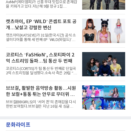
세
AxMxP(에이엠피)가 신흥 무대 맛집으로 존재감
년 시작된 ‘롤라팔루자’는 8개 스테이지, 170여
을 키워가고 있다.지난해 9월 정규 1집
팀의 아티스트와 40만 명 이상의 관객이 운집하
'AxMxP'를 발매하며 가요계에 정식 출격한
는 북미 최대 규모의 페스티벌이다.올해 ‘롤라팔
AxMxP는 데뷔 전부터 버스킹과 각종 페스티벌,
루자 시카고’에는 에스파 외에도 제니, 아이들,
공연 무대에 오르며 실전 경험을 쌓아왔다.이들
캣츠아이, EP ‘WILD’ 콘셉트 포토 공
코르티스 등 K팝 스타들이 출연진 명단에 이름
은 소속사 패밀리 콘서트를 비롯해 '뷰티풀 민트
을 올렸다.이날 에스파는
개…낯설고 강렬한 변신
라이프 2025', '2025 부산국제록페스티벌' 등 대
형 무대에 잇달아 출연해 당찬 에너지와 풋풋한
캣츠아이(KATSEYE)가 31일(한국시간) 공식 소
매력으로 음악팬들의 눈도장을 찍었다.이후
셜미디어를 통해 세 번째 EP ‘WILD(와일드)’의
AxMxP는 '카운트다운 판타지 2025-2026',
콘셉트 포토와 트랙리스트를 공개했다.‘Wild
'PEAKBOX 2025 vol.2 : 사랑·청춘·행복', '2025
heart(와일드 하트)’라는 제목이 붙은 콘셉트 포
Someday Christmas - 부산' 등 무대를 통해 안
토에는 멤버들의 본능적이고 야성적인 면모가
코르티스 ‘FaSHioN’, 스포티파이 2
정적인 실력을 입증했고, 올해 '2026 어썸뮤직
강렬하게 담겼다. 짙은 아이섀도와 푸른빛·금빛·
페스티벌', '뷰티풀 민트 라이프 2026', '2026
억 스트리밍 돌파…팀 통산 두 번째
붉은빛의 컬러 렌즈가 비현실적인 분위기를 자
아내고, 여러 원색이 불규칙하게 뒤섞인 멀티컬
코르티스(CORTIS)가 팀 통산 두 번째로 단일곡
러 헤어와 과감한 블루·블랙 립 메이크업이 낯설
2억 스트리밍을 달성했다.소속사 측은 29일 “코
고도 매혹적인 비주얼을 완성했다.스타일링 역
르티스의 데뷔 앨범 수록곡 ‘FaSHioN’이 글로
시 파격적이다. 스터드와 망사, 코르셋, 풍성한
벌 오디오·음원 스트리밍 플랫폼 스포티파이에
레이스 등 언뜻 어울리지 않을 듯한 소재와 실루
서 27일 자로 누적 재생 수 2억 회를 돌파했
브브걸, 활발한 음악방송 활동…시원
엣을 거침없이 결합했다. 멤버들은 각기 다른 개
다”고 밝혔다.곡이 발표된 지 약 10개월 만이다.
성을 살린 스타일링을 선
한 보컬+통통 튀는 안무로 무더위 사
팀의 첫 번째 2억 스트리밍 곡은 동일 음반에 수
록된 ‘GO!’다. 이 노래는 공개 약 9개월 만인 지
냥
브브걸(BBGIRLS)이 ‘서머 퀸’의 존재감을 다시
난달 26일 자에 2억 고지를 밟았다. 이는 최근 5
한번 보여줬다.브브걸은 지난 16일 새 싱글
년 내 데뷔한 보이그룹의 곡 중 최단기 2억 달성
'BODY WAVE'(바디 웨이브)를 발매하고 각종 음
이며 ‘FaSHioN’이 그 다음이다.코르티스는 평
악방송에 출연했다.브브걸은 컴백 이후 Mnet
소 관심이 많은 ‘패션’을 소재로 곡을 공동 창작
'엠카운트다운'을 시작으로 KBS2 '뮤직뱅크',
했다. “내 티, 5 bucks 바지는, 만원” 등 멤버들
문화라이프
MBC '쇼! 음악중심', SBS '인기가요' 등 주요 음
의 라이프 스타일
악방송 무대에 올라 화려한 퍼포먼스를 펼쳤다.