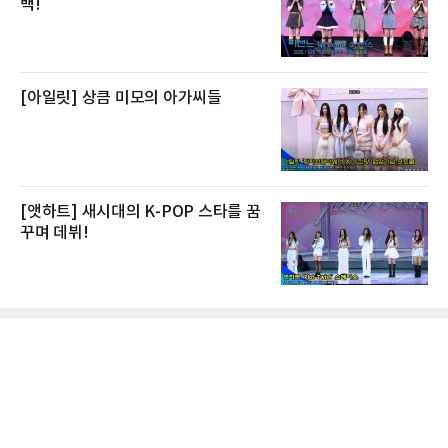
백!
[아일릿] 상큼 미모의 아가씨들
[앳하트] 새시대의 K-POP 스타를 꿈
꾸며 데뷔!