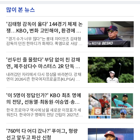
많이 본 뉴스
'김태형 감독이 옳다' 144경기 체제 논
쟁…KBO, 변화 고민해야, 환경에 맞
는 경기 수가 바람직
"경기 수가 너무 많다"는 롯데 자이언츠 김태형
감독이 던진 한마디가 화제다. 폭염으로 사상 초
유의 이틀 연속 전 경기 취소가 결정된 날, 김 감
독은 단순히 더위를 이야기하지 않았다. 우천,
폭염, 부상 등 변수가 늘어나는 현실에서 현재
'선두인 줄 몰랐다' 부담 없이 친 강채
팀당 144경기 체제가 과연 지속 가능한지 질문
연, 제주삼다수 마스터스 2R 단독 선
을 던졌다.물론 144경기가 세계적으로 특별히
많은 숫자는 아니다. 메이저리그는 팀당 162경
두
내려갔던 자리에서 다시 정상을 바라본다. 강채
기, 일본프로야구도 143~144경기를 치른다. 숫
연이 2026시즌 한국여자프로골프(KLPGA) 투어
자만 놓고 보면 KBO가 유난히 혹사 구조라고 말
하반기 첫 대회 제주삼다수 마스터스(총상금 10
하기 어렵다.하지만 중요한 것은 숫자가 아니라
억 원, 우승상금 1억8000만 원) 2라운드에서 단
환경이다. 한국의 여름은 달라지고 있다. 과거와
독 선두로 도약했다.강채연은 7일 제주도 서귀
'이 5명이 정답인가?' KBO 최초 명예
비교하기 어려울 정도로 폭염이 길어지고 강해
포의 테디밸리 골프앤리조트(파72)에서 열린 2
지고 있다. 여기에 장마, 이
의 전당, 선동열·최동원·이승엽·송진
라운드에서 버디 5개와 보기 1개를 묶어 4언더
파 68타를 쳤다. 중간합계 9언더파 135타로 전
우·김응용을 둘러싼 논쟁
한국 프로야구 역사에 남을 새로운 이정표가 세
날 공동 4위에서 선두로 올라섰다. 공동 2위 그
워진다. 한국야구 명예의 전당 건립이 2027년으
룹(8언더파 136타)과는 한 타 차다.이 대회는 그
로 다가오면서 이제 야구계의 관심은 하나의 질
에게 특별하다. 2023년 정규투어에 데뷔한 강채
문으로 향하고 있다. "누가 한국 야구 최초의 명
연은 2024년 8월 이 대회에서 공동 2위로 주목
예의 전당 헌액자가 될 것인가?"현재 가장 많이
'760억 다 어디 갔나?' 푸이그, 형량
받았으나, 지난해 상금순위 75위에 그쳐 시드순
거론되는 후보군은 선동열, 최동원, 이승엽, 송
위전으로 밀렸고 본선에서도 78위에
선고 앞두고 파산 신청
진우, 그리고 김응용 감독이다. 한국 야구의 시