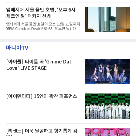
주민들을 대상으로 출장 청소업체 요청 접수를
에 대해서는 외부 화재 연기 유입이라고 설명했
시작했다. 현장에서 극심한 피해를 입은 지역 주
고, 2023년 같은 물류센터에서 발생한 화재에
앰배서더 서울 풀만 호텔, '오후 6시
민들의 호응 속에 CFS는 즉시 행동에 나섰다. 지
대해서도 쿠팡 입주 전 공사 과정에서 벌어진 일
난 28일 오후 전문 청소업체와
체크인 딜' 패키지 선봬
이라며 선을 그었다.쿠팡은 21일 인천 물류센터
내부에서 불이 타는 냄새가 났다는 의혹과 관련
앰배서더 서울 풀만 호텔이 오는 12월 31일까지
해 “사실무근”이라는 입장을 밝혔다.회사 측은
'6PM Check-in Deal(오후 6시 체크인 딜)' 패키
“인근에서 지난 15일 다른 회사에서 발생한 대
지를 선보인다.이번 패키지는 오후 6시 체크인
형 화재 연기가 인입돼 즉시 방재팀이 조사한 결
으로 여유로운 저녁 시간부터 호텔 스테이를 시
과 일산화탄소가 미검출됐고, 내부 문제가 아닌
작할 수 있도록 준비됐다.앰배서더 서울 풀만 호
것으로 확인됐다”고 설명했다.이어 “정확한 화
마니아TV
텔 측은 “퇴근 후 또는 주말 도심 속에서 짧지만
재 원인은 추후 조사될
온전한 휴식을 원하는 고객들에게 특별한 경험
을 제공한다”고 밝혔다.패키지는 디럭스와 이그
제큐티브 두 가지 타입으로 구성된다. 디럭스 패
[아이들] 타이틀 곡 'Gimme Dat
키지는 객실 1박(룸 온리)으로 심플한 호캉스를
Love' LIVE STAGE
즐길 수 있으며, 이그제큐티브 패키지는 객실 1
박과 함께 클럽 앰배서더 라운지 2인 이용, 웰니
스 센터 사우나 2인 이용 혜택이 포함된다.특히
클럽 앰배서더 라운지
[아이덴티티] 15인의 꽉찬 퍼포먼스
[리센느] 더욱 달콤하고 향기롭게 컴