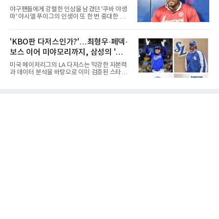
대별 상징성과 업적을 고려하면 충분히 설득력
야구팬들에게 강렬한 인상을 남겼던 '쿠바 야생
있는 이름들이다.선동열은 한국 야구가 배출한
마' 야시엘 푸이그의 인생이 또 한 번 중대한 갈
최고의 투수로 평가받는다. 해태 시절 통산 146
림길에 섰다. 메이저리그와 한국 프로야구에서
승과 평균자책점 1.20이라는 압도적인 기록을
거액을 벌었던 푸이그가 연방 사건 선고를 앞두
남겼고, 1980년대 후반 리그를 지배했다. 일본
고 파산보호를 신청했다.푸이그는 최근 미국 플
'KBO판 다저스인가?'…최형우·페덱·
프로야구에서도 성공하며 한국 선수의 해외 진
로리다 파산 법원에 챕터11 파산보호 신청을 냈
출 가능성을 보여준 상징적인 존
보스 이어 미야모리까지, 삼성의 '스펙
다. 챕터11은 기업이나 개인이 채권자들과 협의
를 통해 재정 구조를 재편할 수 있도록 돕는 제도
만렙' 승부수
미국 메이저리그의 LA 다저스는 막강한 자본력
다.미 매체들에 따르면 푸이그의 자산 규모는
과 데이터 분석을 바탕으로 이미 검증된 스타들
1000만~5000만 달러(약 146억~730억 원), 부
을 영입하는 대표적인 팀이다. 오타니 쇼헤이를
채는 100만~1000만 달러(약 14억~146억 원) 수
비롯해 메이저리그 정상급 선수들을 품으며 매
준으로 신고됐다. 다만 법원은 채권자 목록과 자
시즌 우승 후보로 평가받는 다저스의 행보는 늘
산 내역 등 일부 필수 자료가 빠졌다며 서류 미비
야구계의 관심을 끌었다. 가능성에 투자하기보
를 지적했다.관심이 쏠리는 이
다, 이미 무대에서 증명한 선수들을 통해 당장의
경쟁력을 끌어올린다는 점이다.최근 한국 프로
야구에서도 비슷한 방향성을 보여주는 팀이 있
다. 바로 삼성 라이온즈다. 삼성은 오프시즌 최형
우를 다시 품었다. 이는 단순한 베테랑 영입이 아
니라, 승부처에서 힘을 발휘할 수 있는 검증된
리더를 선택한 것이다.외국인 대체 투수 구성도
마찬가지다. 메이저리그