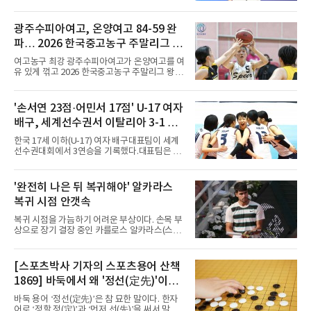
강원 양구군 양구종합스포츠타운에서 열린
'SOOP과 함께하는 2026 대한당구연맹회장배
전국당구대회' 캐롬 3쿠션 남자부 결승에서 송
광주수피아여고, 온양여고 84-59 완
윤도(홍성고부설방통고)를 50-36으로 꺾었다.
파… 2026 한국중고농구 주말리그 왕
유소년 시절 '조명우 키즈'로 성장한 후배와의 대
결이었다.2017년 이 대회에서 만 19세 5개월로
중왕전 2연패 순항
여고농구 최강 광주수피아여고가 온양여고를 여
국내 성인 3쿠션 최연소 우승을 기록한 그는
유 있게 꺾고 2026 한국중고농구 주말리그 왕중
2019년에 이어 통산 세 번째 우승을 거뒀다. 조
왕전 첫 승을 신고했다.지난해 대회 챔피언 광주
명우는 최근 두 대회 연속 10대 선수와 결승에서
수피아여고는 9일 전남 해남 동백체육관에서 열
만났다며 방심할 수 없다고 말했다. 공동 3위는
린 대회 여고부 예선리그 B조 첫 경기에서 온양
'손서연 23점·어민서 17점' U-17 여자
정승일(서울당구연맹), 이범열(시흥시체육회).
여고를 84-59로 완파했다.광주수피아여고는 김
여자 3쿠션 일반부에서는 허채원(서울당
배구, 세계선수권서 이탈리아 3-1 완
사랑이 24점, 김담희가 20점을 올리며 공격을
이끌었다. 두 선수는 팀 득점의 절반 이상을 합작
파...조별리그 3연승
한국 17세 이하(U-17) 여자 배구대표팀이 세계
하며 승리를 견인했다.이로써 광주수피아여고는
선수권대회에서 3연승을 기록했다.대표팀은 9
첫 경기부터 25점 차 승리를 거두며 대회 2연패
일(한국시간) 칠레 로스안데스에서 열린 2026
를 향한 순조로운 출발을 알렸다.남고부 16강전
FIVB U-17 여자 세계선수권대회 조별리그 D조
에서는 강호 용산고가 배재고를 85-52로 크게
3차전에서 이탈리아를 3-1(25-14 25-19 13-25
'완전히 나은 뒤 복귀해야' 알카라스
누르고 8강에 진출했다. 용산고는 이승민이 22
25-20)로 꺾었다. 푸에르토리코, 대만에 이은 3
점을 기록하며 공격을 주도했고
복귀 시점 안갯속
연승으로 승점 9를 쌓아 조 1위에 올랐다. 24개
팀이 6개 팀씩 4개 조로 나뉘어 조별리그를 치르
복귀 시점을 가늠하기 어려운 부상이다. 손목 부
며 각 조 상위 4개 팀이 16강에 진출한다.지난해
상으로 장기 결장 중인 카를로스 알카라스(스페
U-16 아시아선수권 우승으로 처음 이 대회에 나
인)가 올해 마지막 메이저 US오픈에 나설 수 있
선 대표팀은 3경기 연속 한 세트만 내줬다. 이날
을지 관심이 쏠린다.얀니크 신네르(이탈리아)와
도 1, 2세트를 잡은 뒤 3세트를 내줬으나 4세트
정상을 다투던 알카라스는 지난 4월 바르셀로나
[스포츠박사 기자의 스포츠용어 산책
종반 점수 차를 벌려 승점 3을 챙겼다.블로킹은
오픈 이후 넉 달째 남자프로테니스(ATP) 투어 경
7-16으로 밀렸지만 한국보다
1869] 바둑에서 왜 '정선(定先)'이라
기에 나서지 못하고 있다. 9일 영국 BBC 등에 따
르면 그는 손목 힘줄을 감싸는 활막에 염증이 생
말할까
바둑 용어 ‘정선(定先)’은 참 묘한 말이다. 한자
기는 건초염을 앓고 있다.이 부상이 까다로운 이
어로 ‘정할 정(定)’과 ‘먼저 선(先)’을 써서 말 그