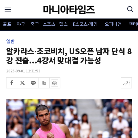
골프
야구
축구
스포츠
헬스
E스포츠·게임
오피니언
엔터
일반
알카라스·조코비치, US오픈 남자 단식 8
강 진출...4강서 맞대결 가능성
2025-09-01 12:31:53