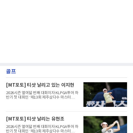
골프
[MT포토] 티샷 날리고 있는 이지현
2026시즌 열여덟 번째 대회이자 KLPGA투어 하
반기 첫 대회인 ‘제13회 제주삼다수 마스터
스’(총상금 10억 원, 우승상금 1억 8천만 원)가
제주도 서귀포시에 위치한 테디밸리 골프앤리조
트(파72/6,767야드)에서 열리고 있다.9일 현재
최종라운드 경기가 펼쳐지고 있다.이지현이 1번
[MT포토] 티샷 날리는 유현조
홀에서 경기하고 있다.
2026시즌 열여덟 번째 대회이자 KLPGA투어 하
반기 첫 대회인 ‘제13회 제주삼다수 마스터