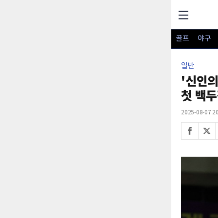
골프
야구
일반
'신인의
첫 백두
2025-08-07 20