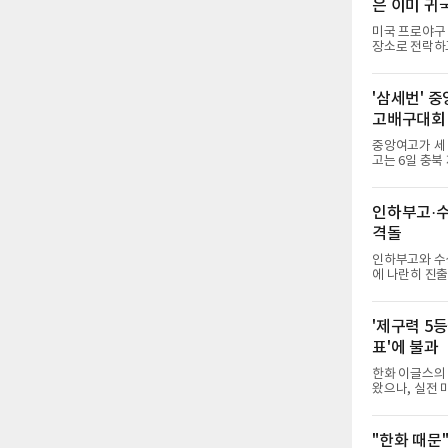
은 이미 귀
미국 프로야구 
장소로 전락하고
던 투수 심준석
하 마이너리그에
이 유독 한국 
'삼세번' 
다.고교 시절 
고배구대회
키리그에서 메
를 거쳐 메츠에
중앙여고가 세
고는 6일 충북
세 이하 여자부 결
물리치고 우승을
후 조직력을 되
인하부고·수
수비를 앞세워 
격돌
미가 컸다. 중
명여고에 패해 
인하부고와 수성
에 나란히 진출
체육관에서 열린
17-25, 25
앞세워 경기 
'제구력 5등
안정된 조직력을 바
표'에 불과
합류했다. 치
툴 기회를 잡았
한화 이글스의 
왔으나, 실전
사이에 씁쓸한 
결할 특효약이 
게 2주짜리 족
"한화 때문