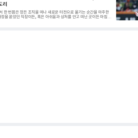
구에서 투수의 제구력은 오랜 시간 투구폼을 반복하며 몸에 새겨진 일종
 도리
 밸런스의 산물이다. 릴리스 포인트의 미세한 오차나 하체 활용의 불균
천 번의 교정 훈련과 실전 피드
서 한 번쯤은 정든 조직을 떠나 새로운 터전으로 옮기는 순간을 마주한
애정을 쏟았던 직장이든, 혹은 아쉬움과 상처를 안고 떠난 곳이든 마침표
늘 복잡한 감정을 동반한다. 그곳을 떠난 뒤 주위에서 묻는다. "지금 여기
어땠어?" 이때 쏟아지는 유혹은 달콤하다. 그동안 쌓였던 불만과 섭섭함
동조를 구하고 싶은 마음이 굴뚝같아진다. 하지만 사회생활의 오랜 격언
확하다. '전 회사 욕은 결국 누워서 침 뱉기'다. 최근 하주석의 MHN 스
는 이 평범한 진리를 가장 극적으로 보여주며 깊은 여운을 남겼다. 오
의 주전으로 헌신하다 새로운