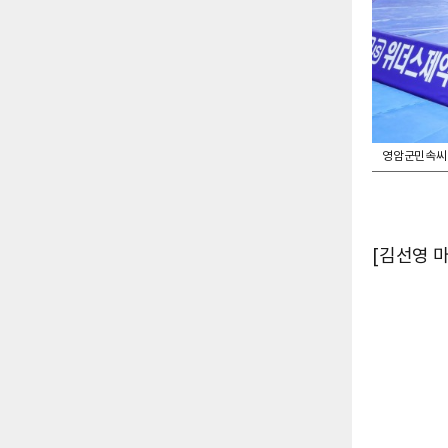
영암군민속씨름
[김선영 마