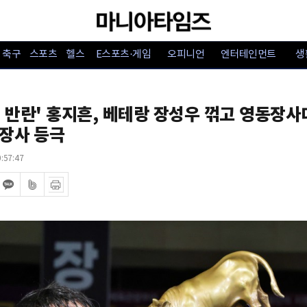
축구
스포츠
헬스
E스포츠·게임
오피니언
엔터테인먼트
생
 반란' 홍지흔, 베테랑 장성우 꺾고 영동장
장사 등극
:57:47