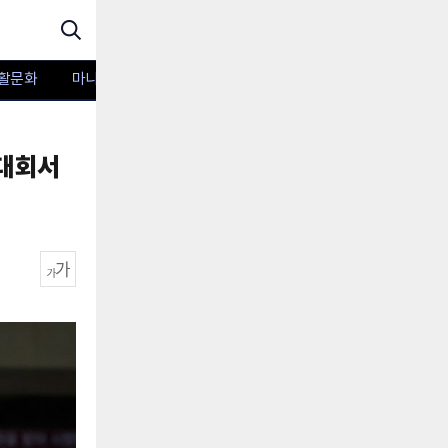
활문화
마니아TV
포토
사대회서