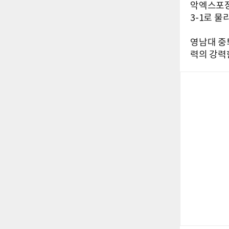
악엑스포장
3-1로 물
영남대 중
력의 강력