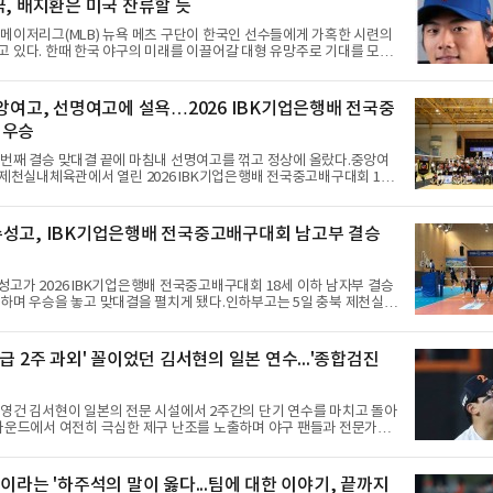
국, 배지환은 미국 잔류할 듯
메이저리그(MLB) 뉴욕 메츠 구단이 한국인 선수들에게 가혹한 시련의
 있다. 한때 한국 야구의 미래를 이끌어갈 대형 유망주로 기대를 모았
에 이어, 빅리그 경력을 지닌 내외야수 배지환까지 연달아 뉴욕 메츠 산
서 방출 통보를 받는 아픔을 겪었다. 두 선수의 동반 이탈은 메츠 구단
선수들에게 '기회의 땅'이 아닌 '무덤'처럼 작용하고 있음을 방증하고 있
중앙여고, 선명여고에 설욕…2026 IBK기업은행배 전국중
시속 160km에 달하는 강속구로 큰 스포트라이트를 받았던 심준석은 루
 우승
츠 구단으로부터 방출 조치됐다. 피츠버그 파이리츠와 마이애미 말린스
 둥지를 틀며 반등을 노렸으나
 번째 결승 맞대결 끝에 마침내 선명여고를 꺾고 정상에 올랐다.중앙여
 제천실내체육관에서 열린 2026 IBK기업은행배 전국중고배구대회 18
승에서 선명여고를 세트스코어 3-1(13-25, 25-14, 25-17, 25-10)로
 차지했다.첫 세트를 13-25로 내주며 불안하게 출발한 중앙여고는 이
찾아 2세트부터 경기 주도권을 완전히 장악했다. 강한 서브와 탄탄한
성고, IBK기업은행배 전국중고배구대회 남고부 결승
내리 세 세트를 따내며 짜릿한 역전승을 완성했다.이번 우승은 더욱 의
앙여고는 올해 3월 춘계연맹전과 5월 종별선수권대회 결승에서 모두 선
준우승에 머물렀다. 그러나 세 번째
고가 2026 IBK기업은행배 전국중고배구대회 18세 이하 남자부 결승
하며 우승을 놓고 맞대결을 펼치게 됐다.인하부고는 5일 충북 제천실내
 대회 남자 18세 이하부 준결승에서 남성고를 세트스코어 3-1(25-17,
-21, 25-17)로 꺾고 결승행 티켓을 따냈다. 인하부고는 높은 공격 성공률을
주도권을 잡으며 승리를 거뒀다.수성고도 준결승에서 속초고를 상대로
급 2주 과외' 꼴이었던 김서현의 일본 연수...'종합검진
탕으로 3-1(25-23, 25-16, 22-25, 25-19) 승리를 거두며 결승에
열한 승부 속에서도 공수 균형을 유지한 수성고는 인하부고와 우승을 다
다.여자 18세 이하부에서는 중앙여고
영건 김서현이 일본의 전문 시설에서 2주간의 단기 연수를 마치고 돌아
 마운드에서 여전히 극심한 제구 난조를 노출하며 야구 팬들과 전문가들
뒷맛을 남기고 있다.출국 당시만 해도 선수의 고질적인 제구 문제를 해
될 것처럼 포장되었던 이번 연수는, 뚜껑을 열어보니 '제구력 5등급에
집게 과외를 붙여 1등급을 기대한 꼴'이었다는 냉정한 평가를 피하기 어
"이라는 '하주석의 말이 옳다...팀에 대한 이야기, 끝까지