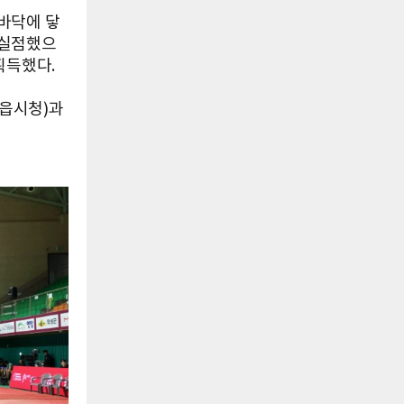
바닥에 닿
 실점했으
획득했다.
정읍시청)과