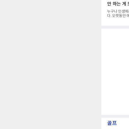
렵게 됐다.야
안 하는 게
의 근육 기억과
형은 수백, 수
누구나 인생에
다. 오랫동안 
를 찍는 일은 
어때? 거기는 
을 토로하며 
이자 진리는 명
포츠와의 인터뷰
랫동안 한 팀
골프