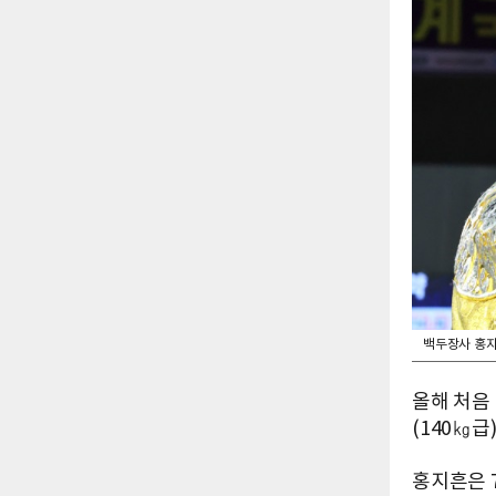
백두장사 홍지
올해 처음
(140㎏급
홍지흔은 