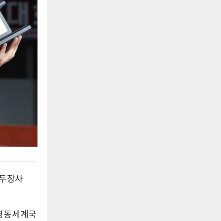
백두장사
 영동세계국