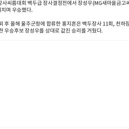
사씨름대회 백두급 장사결정전에서 장성우(MG새마을금고
리치며 우승했다.
퇴 후 올해 울주군청에 합류한 홍지흔은 백두장사 11회, 천하장
한 우승후보 장성우를 상대로 값진 승리를 거뒀다.