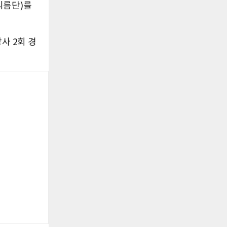
씨름단)를
사 2회 경