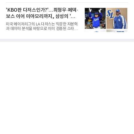
승과 평균자책점 1.20이라는 압도적인 기록을
거액을 벌었던 푸이그가 연방 사건 선고를 앞두
남겼고, 1980년대 후반 리그를 지배했다. 일본
고 파산보호를 신청했다.푸이그는 최근 미국 플
'KBO판 다저스인가?'…최형우·페덱·
프로야구에서도 성공하며 한국 선수의 해외 진
로리다 파산 법원에 챕터11 파산보호 신청을 냈
출 가능성을 보여준 상징적인 존
보스 이어 미야모리까지, 삼성의 '스펙
다. 챕터11은 기업이나 개인이 채권자들과 협의
를 통해 재정 구조를 재편할 수 있도록 돕는 제도
만렙' 승부수
미국 메이저리그의 LA 다저스는 막강한 자본력
다.미 매체들에 따르면 푸이그의 자산 규모는
과 데이터 분석을 바탕으로 이미 검증된 스타들
1000만~5000만 달러(약 146억~730억 원), 부
을 영입하는 대표적인 팀이다. 오타니 쇼헤이를
채는 100만~1000만 달러(약 14억~146억 원) 수
비롯해 메이저리그 정상급 선수들을 품으며 매
준으로 신고됐다. 다만 법원은 채권자 목록과 자
시즌 우승 후보로 평가받는 다저스의 행보는 늘
산 내역 등 일부 필수 자료가 빠졌다며 서류 미비
야구계의 관심을 끌었다. 가능성에 투자하기보
를 지적했다.관심이 쏠리는 이
다, 이미 무대에서 증명한 선수들을 통해 당장의
경쟁력을 끌어올린다는 점이다.최근 한국 프로
야구에서도 비슷한 방향성을 보여주는 팀이 있
다. 바로 삼성 라이온즈다. 삼성은 오프시즌 최형
우를 다시 품었다. 이는 단순한 베테랑 영입이 아
니라, 승부처에서 힘을 발휘할 수 있는 검증된
리더를 선택한 것이다.외국인 대체 투수 구성도
마찬가지다. 메이저리그