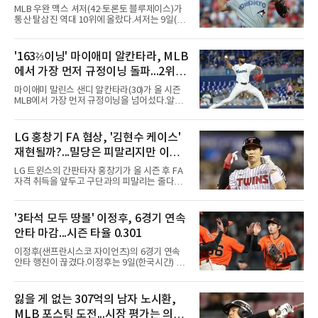
MLB 우완 맥스 셔저(42·토론토 블루제이스)가
통산 탈삼진 역대 10위에 올랐다.셔저는 9일(한
국시간) 미국 필라델피아 시티즌스뱅크파크에
서 열린 필라델피아 필리스와의 원정 경기에 선
발 등판해 5⅓이닝 4탈삼진을 기록, 통산 3천
'163⅔이닝' 마이애미 알칸타라, MLB
516개를 쌓아 월터 존슨(3천515개)을 1개 차로
에서 가장 먼저 규정이닝 돌파...2위와
제쳤다.이 부문 1위는 놀런 라이언(5천714개)이
며 랜디 존슨(4천875개), 로저 클레먼스(4천672
14이닝 차
마이애미 말린스 샌디 알칸타라(30)가 올 시즌
개), 스티브 칼턴(4천136개)이 뒤를 잇는다.현역
MLB에서 가장 먼저 규정이닝을 넘어섰다.알칸
중에서는 올 시즌 후 은퇴하는 통산 8위 저스틴
타라는 9일(한국시간) 미국 마이애미 론디포파
벌랜더(디트로이트 타이거스·266승·3천554탈
크에서 열린 로스앤젤레스 에인절스전에 선발
삼진)에 이어 222승의 셔저가 다승과 탈삼진 모
등판해 7이닝 3피안타 무실점을 기록, 7-0 승리
LG 홍창기 FA 협상, '김현수 케이스'
두 2위다. 올해 토론토와 1년 300만 달러에 재계
를 이끌며 시즌 13승(6패)을 올렸다. 평균자책점
약한 그는 9위 게일로드 페리(3
재현될까?...밀당은 피말리지만 이적
은 3.52로 떨어졌고, 3회를 마쳤을 때 통산 1천
226이닝을 기록해 리키 놀라스코의 구단 최다
가능성은 낮아
LG 트윈스의 간판타자 홍창기가 올 시즌 후 FA
이닝(1천225⅔이닝)을 경신했다.시즌 소화 이닝
자격 취득을 앞두고 구단과의 피말리는 줄다리
은 163⅔이닝으로 규정이닝 162이닝을 통과했
기를 예고하고 있다. 과거 팀의 핵심 자원이었던
다. 이닝 2위 크리스토페르 산체스(필라델피아
김현수가 FA 시장에서 이적했던 충격적인 선례
필리스·149⅔이닝)보다 14이닝 많다.2017년 세
가 소환되면서 벌써부터 팬들의 이목이 집중되
'3타석 모두 땅볼' 이정후, 6경기 연속
인트루이스에서 데뷔해 이듬해 마이애미로 이적
는 양상이다.다만 이번 협상은 과거 김현수 케이
한 그는 2022년 리그 최다 228⅔이닝
안타 마감...시즌 타율 0.301
스와는 판이하게 다른 환경 속에서 전개될 것으
로 보인다. 선수 측과 구단 간의 시각 차이가 팽
이정후(샌프란시스코 자이언츠)의 6경기 연속
팽히 맞서며 내부 협상 과정은 극심한 진통을 겪
안타 행진이 끊겼다.이정후는 9일(한국시간) 미
을 가능성이 크지만, 시장 외부에서 불어오는 변
국 샌프란시스코 오라클 파크에서 열린 MLB 디
수는 제한적일 것이라는 분석이 지배적이다.홍
트로이트 타이거스와의 홈경기에 2번 타자 우익
창기는 지난 2025년 불의의 무릎 부상으로 전력
수로 출전해 3타수 무안타에 그쳤다. 시즌 타율
잃을 게 없는 307억의 남자 노시환,
에서 이탈하는 아픔을 겪었고, 이어진 2026시즌
은 0.301로 하락했다. 1회와 4회 유격수 땅볼, 7
초중반에도 실전 감각 회복
MLB 포스팅 도전...시장 평가는 의외
회 2루수 땅볼로 물러났고 9회초 대수비와 교체