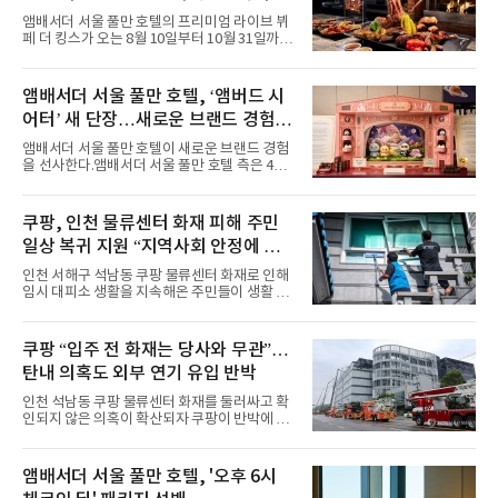
프리빌리지즈’ 선봬
스커트, 강렬한 붉은 계열의 스타일링까지 각기
앰배서더 서울 풀만 호텔의 프리미엄 라이브 뷔
다른 매력을 선보였다. 브브걸은 다채로운 여름
페 더 킹스가 오는 8월 10일부터 10월 31일까지
패션을 완벽하게 소화하며 보
특별 프로모션 ‘더 킹스 : 다이닝 프리빌리지
즈’를 선보인다.앰배서더 서울 풀만 호텔 측은
“요일마다 다른 즐거움과 한층 깊어진 미식의 여
앰배서더 서울 풀만 호텔, ‘앰버드 시
유를 경험할 수 있도록 기획했다”고 밝혔다.먼저
어터’ 새 단장…새로운 브랜드 경험 선
월요일과 화요일에는 한 주의 문을 여는 여유로
운 식사를 테마로 다양한 혜택이 마련된다. 런치
사
앰배서더 서울 풀만 호텔이 새로운 브랜드 경험
이용 시 성인 5인 이상 사전 예약 고객에게 성인
을 선사한다.앰배서더 서울 풀만 호텔 측은 4일
1인 무료 혜택을 제공하며, 디너 이용 시에는 성
“호텔 공식 마스코트 앰버드(Ambird)의 새로운
인 2인 이상 사전 예약 고객에게 소인 1인 무료
이야기를 담은 인형 극장 콘셉트의 공간 ‘앰버드
혜택을 제공한다.수요일 런치에는 사전 예약한
시어터(Ambird Theater)’를 새롭게 선보인
쿠팡, 인천 물류센터 화재 피해 주민
유료 회원 고객을 대상으로 5% 추가 할인 또는
다”고 밝혔다.앰배서더 서울 풀만 호텔은 로비
바우처 1매 추가
일상 복귀 지원 “지역사회 안정에 총
한편에 마련된 앰버드 존을 통해 앰버드의 세계
관을 소개해왔다. 앰버드 존은 앰버드가 우주여
력”
인천 서해구 석남동 쿠팡 물류센터 화재로 인해
행 중 수집한 다양한 굿즈를 전시한 '앰버드 플래
임시 대피소 생활을 지속해온 주민들이 생활 터
닛(Ambird Planet)과 계절별 플라워 연출로 사
전으로 돌아갈 수 있는 계기가 마련됐다. 쿠팡풀
랑받아온 ‘앰버드 가든(Ambird Garden)’으로
필먼트서비스(CFS)가 지난 28일부터 화재 피해
구성되어 있다.새 단장한 앰버드 시어터는 오페
주민을 대상으로 전문 출장 청소서비스 지원에
쿠팡 “입주 전 화재는 당사와 무관”…
라 극장을 모티브로 한 데코레이션으로 구성됐
나섬으로써 본격적인 지역사회 복구 작업이 시
다. 무대 공간 및 티켓 박스
탄내 의혹도 외부 연기 유입 반박
작된 것이다.대피소 주민 중심 청소 접수, 첫날
부터 2가구 지원 완료CFS는 신현초등학교, 신
인천 석남동 쿠팡 물류센터 화재를 둘러싸고 확
현북초등학교, 신현여자중학교 등 인천 서해구
인되지 않은 의혹이 확산되자 쿠팡이 반박에 나
관내 임시 대피소 3곳에서 체류해온 화재 피해
섰다. 화재 전 센터 내부에서 탄내가 났다는 주장
주민들을 대상으로 출장 청소업체 요청 접수를
에 대해서는 외부 화재 연기 유입이라고 설명했
시작했다. 현장에서 극심한 피해를 입은 지역 주
고, 2023년 같은 물류센터에서 발생한 화재에
앰배서더 서울 풀만 호텔, '오후 6시
민들의 호응 속에 CFS는 즉시 행동에 나섰다. 지
대해서도 쿠팡 입주 전 공사 과정에서 벌어진 일
난 28일 오후 전문 청소업체와