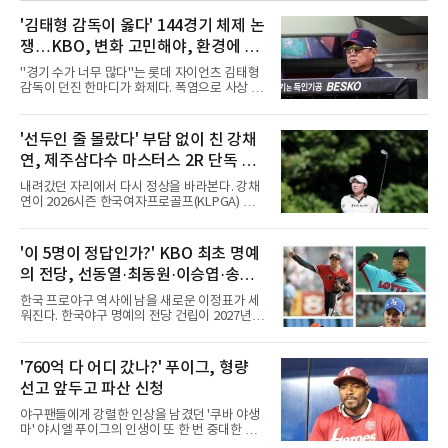
'김태형 감독이 옳다' 144경기 체제 논
쟁…KBO, 변화 고민해야, 환경에 맞
는 경기 수가 바람직
"경기 수가 너무 많다"는 롯데 자이언츠 김태형
감독이 던진 한마디가 화제다. 폭염으로 사상 초
유의 이틀 연속 전 경기 취소가 결정된 날, 김 감
독은 단순히 더위를 이야기하지 않았다. 우천,
폭염, 부상 등 변수가 늘어나는 현실에서 현재
'선두인 줄 몰랐다' 부담 없이 친 강채
팀당 144경기 체제가 과연 지속 가능한지 질문
연, 제주삼다수 마스터스 2R 단독 선
을 던졌다.물론 144경기가 세계적으로 특별히
많은 숫자는 아니다. 메이저리그는 팀당 162경
두
내려갔던 자리에서 다시 정상을 바라본다. 강채
기, 일본프로야구도 143~144경기를 치른다. 숫
연이 2026시즌 한국여자프로골프(KLPGA) 투어
자만 놓고 보면 KBO가 유난히 혹사 구조라고 말
하반기 첫 대회 제주삼다수 마스터스(총상금 10
하기 어렵다.하지만 중요한 것은 숫자가 아니라
억 원, 우승상금 1억8000만 원) 2라운드에서 단
환경이다. 한국의 여름은 달라지고 있다. 과거와
독 선두로 도약했다.강채연은 7일 제주도 서귀
'이 5명이 정답인가?' KBO 최초 명예
비교하기 어려울 정도로 폭염이 길어지고 강해
포의 테디밸리 골프앤리조트(파72)에서 열린 2
지고 있다. 여기에 장마, 이
의 전당, 선동열·최동원·이승엽·송진
라운드에서 버디 5개와 보기 1개를 묶어 4언더
파 68타를 쳤다. 중간합계 9언더파 135타로 전
우·김응용을 둘러싼 논쟁
한국 프로야구 역사에 남을 새로운 이정표가 세
날 공동 4위에서 선두로 올라섰다. 공동 2위 그
워진다. 한국야구 명예의 전당 건립이 2027년으
룹(8언더파 136타)과는 한 타 차다.이 대회는 그
로 다가오면서 이제 야구계의 관심은 하나의 질
에게 특별하다. 2023년 정규투어에 데뷔한 강채
문으로 향하고 있다. "누가 한국 야구 최초의 명
연은 2024년 8월 이 대회에서 공동 2위로 주목
예의 전당 헌액자가 될 것인가?"현재 가장 많이
'760억 다 어디 갔나?' 푸이그, 형량
받았으나, 지난해 상금순위 75위에 그쳐 시드순
거론되는 후보군은 선동열, 최동원, 이승엽, 송
위전으로 밀렸고 본선에서도 78위에
선고 앞두고 파산 신청
진우, 그리고 김응용 감독이다. 한국 야구의 시
대별 상징성과 업적을 고려하면 충분히 설득력
야구팬들에게 강렬한 인상을 남겼던 '쿠바 야생
있는 이름들이다.선동열은 한국 야구가 배출한
마' 야시엘 푸이그의 인생이 또 한 번 중대한 갈
최고의 투수로 평가받는다. 해태 시절 통산 146
림길에 섰다. 메이저리그와 한국 프로야구에서