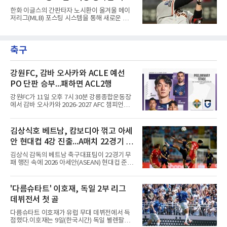
됐다.샌프란시스코는 팀 전체가 2안타에 묶인
일 수 있어
한화 이글스의 간판타자 노시환이 올겨울 메이
데다 7회 6실점이 겹쳐 0-8로 졌다.샌디에이고
저리그(MLB) 포스팅 시스템을 통해 새로운 도전
파드리스 송성문은 휴스턴 애스트로스와의 홈경
에 나선다.노시환은 11년 총액 307억 원이라는
기에 결장했다. 샌디에이고는 3-2로 이겼다.
KBO리그 사상 초유의 비FA 다년 계약을 체결하
면서 동시에 해외 진출 가능성을 열어두는 조항
축구
을 포함했다. 국내에서 이미 최고 수준의 대우와
확실한 입지를 확보한 만큼, 이번 메이저리그 도
전은 생존을 건 승부수가 아니다.오히려 잃을 것
이 없는 도전에 가깝다. 노시환은 이미 KBO리그
강원FC, 감바 오사카와 ACLE 예선
에서 연평균 약 28억 원에 달하는 대형 계약과
PO 단판 승부...패하면 ACL2행
한화의 프랜차이즈 스타라는 지위를 얻었다. 만
약 MLB 구단들의 평가가 기대에 미치지 못하더
강원FC가 11일 오후 7시 30분 강릉종합운동장
라도 돌아올 곳이 확실하다.그렇다고 포스팅 도
에서 감바 오사카와 2026-2027 AFC 챔피언스
전의 의미가 작아지는 것은 아
리그 엘리트(ACLE) 예선 플레이오프를 치른다.
승자는 ACLE 본선에 오르고 패자는 2부 격 대회
인 AFC 챔피언스리그2(ACL2)로 향한다. 강원은
김상식호 베트남, 캄보디아 꺾고 아세
2024시즌 K리그1 준우승 자격으로 나선 지난 시
안 현대컵 4강 진출...A매치 22경기 무
즌 ACLE에서 창단 첫 아시아 무대를 경험하며
16강에 진출했고, 2025시즌 리그 5위로 이번 출
패 질주
김상식 감독의 베트남 축구대표팀이 22경기 무
전권을 얻었다.감바 오사카는 2025-2026시즌
패 행진 속에 2026 아세안(ASEAN) 현대컵 준결
ACL2 결승에서 크리스티아누 호날두의 소속팀
승에 올랐다.베트남은 7일(한국시간) 하노이 미
알나스르를 2-0으로 꺾은 우승팀이다. 지난 7일
딘 국립경기장에서 열린 캄보디아와의 조별리그
J리그 개막전에서 우라와 레즈를 4-3으로 이겨
A조 4차전에서 응우옌 딘 박의 2골과 상대 자책
'다름슈타트' 이호재, 독일 2부 리그
기세도 좋다.최근 리그 2연패로 상승세가 끊긴
골을 묶어 3-1로 이겼다. 3승 1무 승점 10으로
강원은 이번 승리로 반등을 노린다. 김대
데뷔전서 첫 골
싱가포르(승점 8)를 제치고 조 1위를 차지했고,
A매치 연속 무패는 22경기(19승 3무)로 늘렸다.
다름슈타트 이호재가 유럽 무대 데뷔전에서 득
종전 자국 기록은 18경기였다.2년마다 열리는
점했다.이호재는 9일(한국시간) 독일 뵐렌팔토
현대컵은 '동남아의 월드컵'으로 불리며, 스즈키