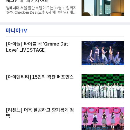
체크인 딜' 패키지 선봬
이라며 선을 그었다.쿠팡은 21일 인천 물류센터
내부에서 불이 타는 냄새가 났다는 의혹과 관련
앰배서더 서울 풀만 호텔이 오는 12월 31일까지
해 “사실무근”이라는 입장을 밝혔다.회사 측은
'6PM Check-in Deal(오후 6시 체크인 딜)' 패키
“인근에서 지난 15일 다른 회사에서 발생한 대
지를 선보인다.이번 패키지는 오후 6시 체크인
형 화재 연기가 인입돼 즉시 방재팀이 조사한 결
으로 여유로운 저녁 시간부터 호텔 스테이를 시
과 일산화탄소가 미검출됐고, 내부 문제가 아닌
작할 수 있도록 준비됐다.앰배서더 서울 풀만 호
것으로 확인됐다”고 설명했다.이어 “정확한 화
마니아TV
텔 측은 “퇴근 후 또는 주말 도심 속에서 짧지만
재 원인은 추후 조사될
온전한 휴식을 원하는 고객들에게 특별한 경험
을 제공한다”고 밝혔다.패키지는 디럭스와 이그
제큐티브 두 가지 타입으로 구성된다. 디럭스 패
[아이들] 타이틀 곡 'Gimme Dat
키지는 객실 1박(룸 온리)으로 심플한 호캉스를
Love' LIVE STAGE
즐길 수 있으며, 이그제큐티브 패키지는 객실 1
박과 함께 클럽 앰배서더 라운지 2인 이용, 웰니
스 센터 사우나 2인 이용 혜택이 포함된다.특히
클럽 앰배서더 라운지
[아이덴티티] 15인의 꽉찬 퍼포먼스
[리센느] 더욱 달콤하고 향기롭게 컴
백!