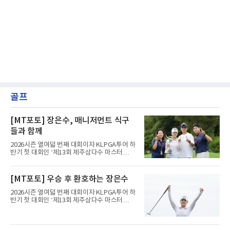
골프
[MT포토] 장은수, 매니저먼트 식구
들과 함께
2026시즌 열여덟 번째 대회이자 KLPGA투어 하
반기 첫 대회인 ‘제13회 제주삼다수 마스터
스’(총상금 10억 원, 우승상금 1억 8천만 원)가
제주도 서귀포시에 위치한 테디밸리 골프앤리조
트(파72/6,767야드)에서 열리고 있다.9일 현재
[MT포토] 우승 후 환호하는 장은수
최종라운드 경기가 펼쳐지고 있다.장은수가 18
번 홀에서 진행된 시상식에서 포즈를 취하고 있
2026시즌 열여덟 번째 대회이자 KLPGA투어 하
다.
반기 첫 대회인 ‘제13회 제주삼다수 마스터
스’(총상금 10억 원, 우승상금 1억 8천만 원)가
제주도 서귀포시에 위치한 테디밸리 골프앤리조
트(파72/6,767야드)에서 열리고 있다.9일 현재