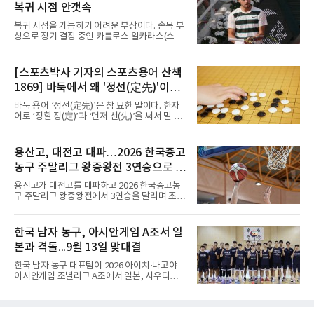
복귀 시점 안갯속
연승으로 승점 9를 쌓아 조 1위에 올랐다. 24개
팀이 6개 팀씩 4개 조로 나뉘어 조별리그를 치르
복귀 시점을 가늠하기 어려운 부상이다. 손목 부
며 각 조 상위 4개 팀이 16강에 진출한다.지난해
상으로 장기 결장 중인 카를로스 알카라스(스페
U-16 아시아선수권 우승으로 처음 이 대회에 나
인)가 올해 마지막 메이저 US오픈에 나설 수 있
선 대표팀은 3경기 연속 한 세트만 내줬다. 이날
을지 관심이 쏠린다.얀니크 신네르(이탈리아)와
도 1, 2세트를 잡은 뒤 3세트를 내줬으나 4세트
정상을 다투던 알카라스는 지난 4월 바르셀로나
[스포츠박사 기자의 스포츠용어 산책
종반 점수 차를 벌려 승점 3을 챙겼다.블로킹은
오픈 이후 넉 달째 남자프로테니스(ATP) 투어 경
7-16으로 밀렸지만 한국보다
1869] 바둑에서 왜 '정선(定先)'이라
기에 나서지 못하고 있다. 9일 영국 BBC 등에 따
르면 그는 손목 힘줄을 감싸는 활막에 염증이 생
말할까
바둑 용어 ‘정선(定先)’은 참 묘한 말이다. 한자
기는 건초염을 앓고 있다.이 부상이 까다로운 이
어로 ‘정할 정(定)’과 ‘먼저 선(先)’을 써서 말 그
유가 있다. 반복적으로 라켓을 쥐고 휘두르는 동
대로 풀면 ‘먼저 두는 것을 정한다’는 뜻이다. 흑
작 탓에 테니스 선수에게 흔한 부상이지만, 가벼
이 먼저 두되 백에게 덤을 주지 않는 방식이다.
우면 몇 주 안에 낫는 반면 심하면 수술과 함께
요즘 프로기사들의 대국은 대부분 ‘호선(互
용산고, 대전고 대파…2026 한국중고
최장 1년의 회복이 필요하다. 알카라스는 수술
先)’으로 치러지고, 백에게 6집 반 또는 7집 반의
은 받지 않았다. 라켓
농구 주말리그 왕중왕전 3연승으로 조
덤을 주는 것이 일반적이다. (본 코너 1868회 ‘바
둑에서 왜 ‘호선(互先)’이라 말할까‘ 참조) 반면
1위 16강 진출
용산고가 대전고를 대파하고 2026 한국중고농
정선에서는 흑이 먼저 두는 대신 덤이 없다. 한국
구 주말리그 왕중왕전에서 3연승을 달리며 조 1
기원 역시 기력 차이를 표시하는 기준에서 정선
위로 16강에 진출했다.용산고는 8일 전남 해남
을 하나의 기준으로 삼고 있다.과거 일본 바둑의
우슬체육관에서 열린 대회 남고부 B조 예선 3차
치수제에서는 실력 차이에 따라 정선(定先), 선
전에서 대전고를 상대로 주전 선수들의 고른 활
한국 남자 농구, 아시안게임 A조서 일
상선(先相先), 선이선(先二先) 등 여러 단계가
약을 앞세워 108-33으로 대승을 거뒀다.용산고
본과 격돌...9월 13일 맞대결
는 배대범이 22점, 김민기가 19점, 이승민이 13
점을 올리며 공격을 이끌었다. 경기 초반부터 주
한국 남자 농구 대표팀이 2026 아이치·나고야
도권을 잡은 용산고는 일찌감치 승기를 굳히며
아시안게임 조별리그 A조에서 일본, 사우디아라
대전고에 큰 점수 차 승리를 거뒀다.이로써 용산
비아, 인도네시아와 경쟁한다.대회 조직위원회
고는 예선 3경기를 모두 승리하며 B조 1위로 16
가 8일 발표한 일정에 따르면 한국은 9월 10일
강에 진출했다. 용산고는 16강에서 배재고와 맞
사우디, 11일 인도네시아, 13일 일본과 차례로
붙는다.C조에서는 양정고가 충주고를 82-35로