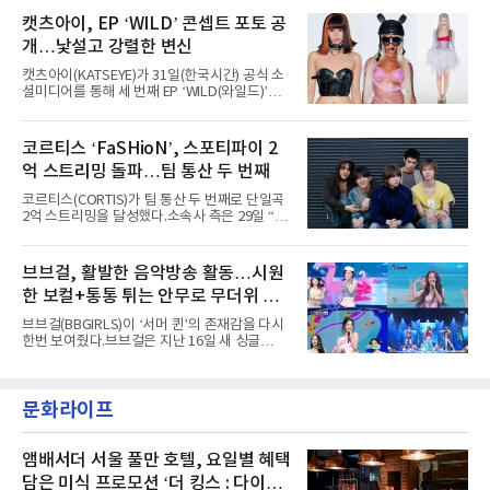
AxMxP는 데뷔 전부터 버스킹과 각종 페스티벌,
루자 시카고’에는 에스파 외에도 제니, 아이들,
공연 무대에 오르며 실전 경험을 쌓아왔다.이들
캣츠아이, EP ‘WILD’ 콘셉트 포토 공
코르티스 등 K팝 스타들이 출연진 명단에 이름
은 소속사 패밀리 콘서트를 비롯해 '뷰티풀 민트
을 올렸다.이날 에스파는
개…낯설고 강렬한 변신
라이프 2025', '2025 부산국제록페스티벌' 등 대
형 무대에 잇달아 출연해 당찬 에너지와 풋풋한
캣츠아이(KATSEYE)가 31일(한국시간) 공식 소
매력으로 음악팬들의 눈도장을 찍었다.이후
셜미디어를 통해 세 번째 EP ‘WILD(와일드)’의
AxMxP는 '카운트다운 판타지 2025-2026',
콘셉트 포토와 트랙리스트를 공개했다.‘Wild
'PEAKBOX 2025 vol.2 : 사랑·청춘·행복', '2025
heart(와일드 하트)’라는 제목이 붙은 콘셉트 포
Someday Christmas - 부산' 등 무대를 통해 안
토에는 멤버들의 본능적이고 야성적인 면모가
코르티스 ‘FaSHioN’, 스포티파이 2
정적인 실력을 입증했고, 올해 '2026 어썸뮤직
강렬하게 담겼다. 짙은 아이섀도와 푸른빛·금빛·
페스티벌', '뷰티풀 민트 라이프 2026', '2026
억 스트리밍 돌파…팀 통산 두 번째
붉은빛의 컬러 렌즈가 비현실적인 분위기를 자
아내고, 여러 원색이 불규칙하게 뒤섞인 멀티컬
코르티스(CORTIS)가 팀 통산 두 번째로 단일곡
러 헤어와 과감한 블루·블랙 립 메이크업이 낯설
2억 스트리밍을 달성했다.소속사 측은 29일 “코
고도 매혹적인 비주얼을 완성했다.스타일링 역
르티스의 데뷔 앨범 수록곡 ‘FaSHioN’이 글로
시 파격적이다. 스터드와 망사, 코르셋, 풍성한
벌 오디오·음원 스트리밍 플랫폼 스포티파이에
레이스 등 언뜻 어울리지 않을 듯한 소재와 실루
서 27일 자로 누적 재생 수 2억 회를 돌파했
브브걸, 활발한 음악방송 활동…시원
엣을 거침없이 결합했다. 멤버들은 각기 다른 개
다”고 밝혔다.곡이 발표된 지 약 10개월 만이다.
성을 살린 스타일링을 선
한 보컬+통통 튀는 안무로 무더위 사
팀의 첫 번째 2억 스트리밍 곡은 동일 음반에 수
록된 ‘GO!’다. 이 노래는 공개 약 9개월 만인 지
냥
브브걸(BBGIRLS)이 ‘서머 퀸’의 존재감을 다시
난달 26일 자에 2억 고지를 밟았다. 이는 최근 5
한번 보여줬다.브브걸은 지난 16일 새 싱글
년 내 데뷔한 보이그룹의 곡 중 최단기 2억 달성
'BODY WAVE'(바디 웨이브)를 발매하고 각종 음
이며 ‘FaSHioN’이 그 다음이다.코르티스는 평
악방송에 출연했다.브브걸은 컴백 이후 Mnet
소 관심이 많은 ‘패션’을 소재로 곡을 공동 창작
'엠카운트다운'을 시작으로 KBS2 '뮤직뱅크',
했다. “내 티, 5 bucks 바지는, 만원” 등 멤버들
문화라이프
MBC '쇼! 음악중심', SBS '인기가요' 등 주요 음
의 라이프 스타일
악방송 무대에 올라 화려한 퍼포먼스를 펼쳤다.
시원한 에너지와 안정적인 라이브, 통통 튀는 매
력을 앞세워 매 무대 색다른 볼거리를 선사했다.
앰배서더 서울 풀만 호텔, 요일별 혜택
특히 화사한 파스텔 톤의 비치웨어부터 청량한
담은 미식 프로모션 ‘더 킹스 : 다이닝
마린룩, 햇살 아래 반짝이는 물결을 연상시키는