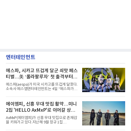
엔터테인먼트
에스파, 시카고 뜨겁게 달군 쇠맛 페스
티벌…美 ‘롤라팔루자’ 첫 출격부터
증명한 존재감
에스파(aespa)가 미국 시카고를 뜨겁게 달궜다.
소속사 에스엠엔터테인먼트는 4일 “에스파가
지난 2일(현지 시간) 미국 시카고 그랜트 파크에
서 열린 ‘롤라팔루자 시카고’(Lollapalooza
Chicago)의 알리안츠 스테이지에 올랐다”며
에이엠피, 신흥 무대 맛집 활약…미니
“총 14곡으로 구성된 세트리스트를 선사, 데뷔 7
2집 'HELLO AxMxP'로 이어갈 상승
년 차다운 노련한 무대 매너와 파워풀한 에너지
로 현장의 분위기를 압도했다”고 밝혔다.1991
세
AxMxP(에이엠피)가 신흥 무대 맛집으로 존재감
년 시작된 ‘롤라팔루자’는 8개 스테이지, 170여
을 키워가고 있다.지난해 9월 정규 1집
팀의 아티스트와 40만 명 이상의 관객이 운집하
'AxMxP'를 발매하며 가요계에 정식 출격한
는 북미 최대 규모의 페스티벌이다.올해 ‘롤라팔