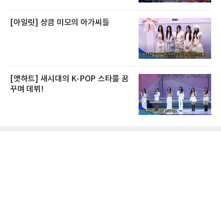
[아일릿] 상큼 미모의 아가씨들
[앳하트] 새시대의 K-POP 스타를 꿈
꾸며 데뷔!