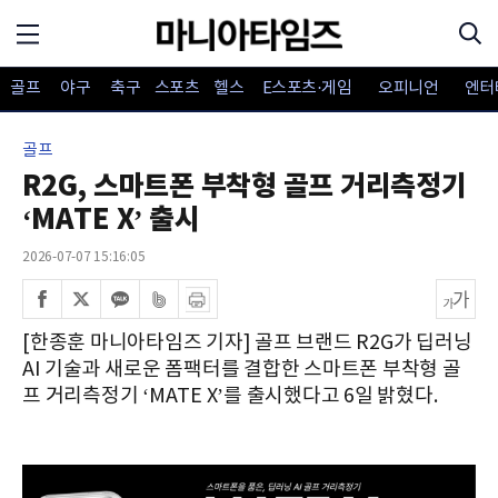
골프
야구
축구
스포츠
헬스
E스포츠·게임
오피니언
엔터
골프
R2G, 스마트폰 부착형 골프 거리측정기
‘MATE X’ 출시
2026-07-07 15:16:05
[한종훈 마니아타임즈 기자] 골프 브랜드 R2G가 딥러닝
AI 기술과 새로운 폼팩터를 결합한 스마트폰 부착형 골
프 거리측정기 ‘MATE X’를 출시했다고 6일 밝혔다.