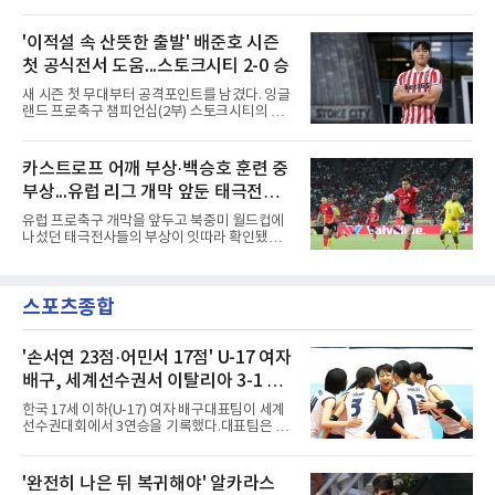
어 경기장에서 열린 홀슈타인 킬과의 2026-
컵·미쓰비시컵을 거쳐 30주년을 맞아 타이틀 스
2027시즌 2.분데스리가(2부) 개막전에서 0-2로
폰서가 바뀌었다. 2024년 우승팀 베트남은 2연
뒤진 후반 추격골을 넣었다. 후반 15분 핀 라켄
'이적설 속 산뜻한 출발' 배준호 시즌
패와 통산 4번째 우승을 노린다.준결승 상대 말
마허와 교체 투입된 그는 후반 31분 페널티지역
레이시아는 8일 필리핀을 1-0
첫 공식전서 도움...스토크시티 2-0 승
오른쪽에서 카이 클레피시의 패스를 받아 오른
발 슈팅으로 마무리했다.다름슈타트는 후반 41
새 시즌 첫 무대부터 공격포인트를 남겼다. 잉글
분 알렉산다르 부코티치의 동점골로 승점 1을
랜드 프로축구 챔피언십(2부) 스토크시티의 배
챙겼다. 홀슈타인 킬은 전반 8분 기예르모 발지,
준호가 시즌 첫 공식전에서 도움을 올렸다.배준
전반 42분 필 하레스의 골로 앞섰으나 2-2 무승
호는 9일(한국시간) 영국 스토크온트렌트의 베
부에 그쳤다.2000년생 이호재는 191㎝ 신장을
트365 스타디움에서 열린 올덤 애슬레틱(4부)과
카스트로프 어깨 부상·백승호 훈련 중
활용한 제공권과 문전 슈팅이 강점인 정통 스트
의 2026-2027시즌 잉글랜드 풋볼리그컵(EFL
라이커로, K리그1 포항 스틸러스에서
부상...유럽 리그 개막 앞둔 태극전사
컵) 1라운드에서 팀의 2-0 승리에 쐐기를 박는
골을 도왔다.투입 직후 결정적인 장면을 만들었
악재
유럽 프로축구 개막을 앞두고 북중미 월드컵에
다. 1-0으로 앞서던 후반 21분 그라운드를 밟은
나섰던 태극전사들의 부상이 잇따라 확인됐다.
그는 후반 37분 상대 수비 라인 사이를 찌르는
독일 분데스리가 보루시아 묀헨글라트바흐는 8
전진 패스를 건넸고, 이를 받은 로베르트 보제니
일(한국시간) 옌스 카스트로프가 6일 아마추어
크가 단독 드리블 끝에 오른발 슈팅으로 골망을
팀 로타흐-에게른과의 친선경기에서 어깨를 다
흔들었다.시점도 좋았다. 프랑스 올랭피크 리옹
스포츠종합
쳐 당분간 출전이 어렵다고 밝혔다. 그는 후반 교
이적설이 도는 배준호는 시즌 첫
체 투입돼 두 골을 넣었으나 후반 22분 부상으로
물러났다.독일인 아버지와 한국인 어머니 사이
에서 태어난 카스트로프는 측면 미드필더와 측
'손서연 23점·어민서 17점' U-17 여자
면 수비가 가능한 자원으로, 월드컵 남아프리카
배구, 세계선수권서 이탈리아 3-1 완
공화국과의 조별리그 3차전에 출전했다. 해외
파...조별리그 3연승
출생 혼혈 선수의 한국 남자 대표팀 월드컵 출전
한국 17세 이하(U-17) 여자 배구대표팀이 세계
은 그가 처음이다. 묀헨글라트바흐는 23일 DFB
선수권대회에서 3연승을 기록했다.대표팀은 9
포칼 1라운드, 29일 라이프치히
일(한국시간) 칠레 로스안데스에서 열린 2026
FIVB U-17 여자 세계선수권대회 조별리그 D조
3차전에서 이탈리아를 3-1(25-14 25-19 13-25
'완전히 나은 뒤 복귀해야' 알카라스
25-20)로 꺾었다. 푸에르토리코, 대만에 이은 3