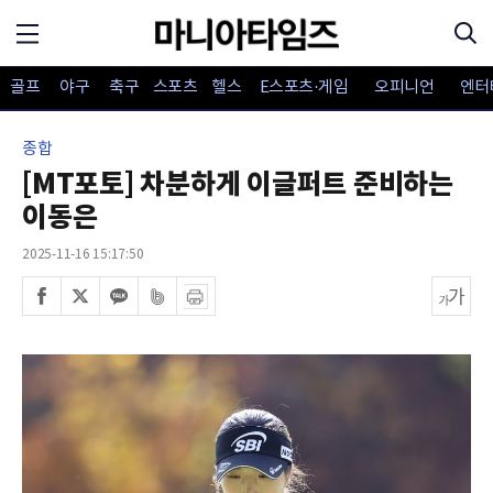
골프
야구
축구
스포츠
헬스
E스포츠·게임
오피니언
엔터
종합
[MT포토] 차분하게 이글퍼트 준비하는
이동은
2025-11-16 15:17:50