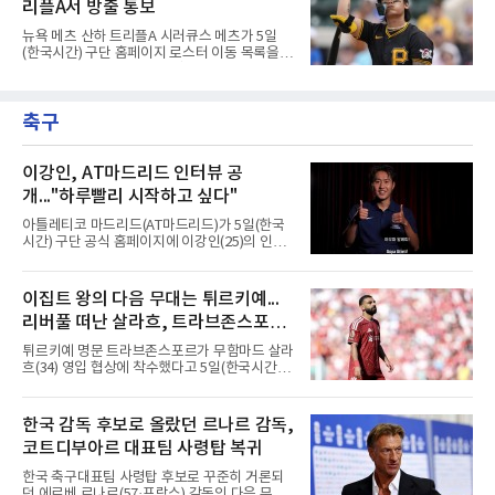
로 헌신하다 새로운
리플A서 방출 통보
장되었던 이번 연수는, 뚜껑을 열어보니 '제구력
5등급에게 2주짜리 족집게 과외를 붙여 1등급을
뉴욕 메츠 산하 트리플A 시러큐스 메츠가 5일
기대한 꼴'이었다는 냉정한 평가를 피하기 어렵
(한국시간) 구단 홈페이지 로스터 이동 목록을
게 됐다.야구에서 투수의 제구력은 오랜 시간 투
통해 외야수 배지환(27)의 방출을 알렸다. 빅리
구폼을 반복하며 몸에 새겨진 일종의 근육 기억
그 재입성을 준비하던 그는 소속팀을 잃게 됐다.
과 밸런스의 산물이다. 릴리스 포인트의 미세한
올 시즌 트리플A 91경기 성적은 타율 0.257, 5홈
오차나 하체 활용의 불균형은 수백, 수천 번의
축구
런, 32타점으로 무난한 편이었다. 다만 7월 한 달
교정 훈련과 실전 피드
타율이 0.190까지 떨어지는 등 최근 방망이가 급
격히 식었다.한때는 기대주였다. 2018년 3월 피
츠버그 파이리츠와 계약한 뒤 4년 만인 2022년
이강인, AT마드리드 인터뷰 공
빅리그에 올라 역대 26번째 한국인 메이저리거
개..."하루빨리 시작하고 싶다"
로 이름을 올렸다. 이듬해에는 111경기에 나서
타율 0.231, 2홈런, 32타점을 남기며 전성기를
아틀레티코 마드리드(AT마드리드)가 5일(한국
보냈다.흐름은 2024시즌부터 꺾였다. 대부분을
시간) 구단 공식 홈페이지에 이강인(25)의 인터
마이너에서 보냈고 지난해
뷰 영상을 공개했다. 2분33초 분량으로 새 팀 합
류를 앞둔 각오가 담겼다.구단이 파리 생제르맹
(PSG) 소속이던 그와의 계약을 알린 것은 지난
이집트 왕의 다음 무대는 튀르키예...
달 25일이다. 계약은 2031년 6월 30일까지이며,
리버풀 떠난 살라흐, 트라브존스포르
현지 매체는 이적료를 3천500만유로에 옵션
500만유로가 붙는 조건으로 전했다.영상에서 이
입단 초읽기
튀르키예 명문 트라브존스포르가 무함마드 살라
강인은 유창한 스페인어로 훌륭한 클럽에 합류
흐(34) 영입 협상에 착수했다고 5일(한국시간)
하게 돼 기쁘다는 인사를 건넸다. 동료와 감독,
발표했다. 리버풀을 떠나 자유계약선수(FA)가
코치진은 물론 세계 최고로 불리는 팬들과의 대
된 이집트 대표팀 공격수의 입단이 초읽기에 들
면도 기다려진다고 했다.정작 그는 아직 팀과 만
어갔다.구단은 살라흐가 현지시간 5일 낮 12시
한국 감독 후보로 올랐던 르나르 감독,
나지 못했다. 스페인행을 계획했으나 2022 항저
이스탄불에 입국해 같은 날 저녁 트라브존에 도
우 아시안게임 금메달에 따른 병역
코트디부아르 대표팀 사령탑 복귀
착한다는 일정을 함께 공개했다. 환영 행사 시간
과 세부 내용은 공식 채널로 알리겠다고 했다.에
한국 축구대표팀 사령탑 후보로 꾸준히 거론되
르투룰 도안 회장은 발표 직후 A스포르와 만나
던 에르베 르나르(57·프랑스) 감독의 다음 무대