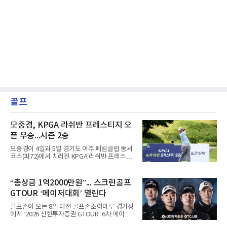
골프
모중경, KPGA 라쉬반 프레스티지 오
픈 우승...시즌 2승
모중경이 4일과 5일 경기도 여주 페럼클럽 동서
코스(파72)에서 치러진 KPGA 라쉬반 프레스티
지 오픈(총상금 1억원) 정상에 올랐다. 1, 2라운
드 합계 8언더파 136타를 적어내며 한국프로골
프 챔피언스투어 시즌 2승째를 신고했다.우승
“총상금 1억2000만원”... 스크린골프
상금은 2천400만원이다. 이번 우승으로 챔피언
GTOUR ‘메이저대회’ 열린다
스투어 통산 7승 고지를 밟았다.5언더파 139타
를 친 장익제와 최호성이 공동 2위를 나눠 가졌
골프존이 오는 8일 대전 골프존조이마루 경기장
고, 4언더파 140타의 손준호가 4위에 자리했다.
에서 ‘2026 신한투자증권 GTOUR’ 6차 메이저
대회 결선을 개최한다고 5일 밝혔다.6차 메이저