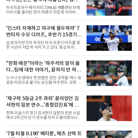
다.한종훈 기자 hjh@maniareport.com
성 방출하나?
미국프로야구 메이저리그(MLB) 애틀랜타 브레
이브스를 둘러싼 현지 여론이 차갑게 식어버렸
다. 거액의 계약을 맺을 당시에는 팀의 구세주로
환호하던 분위기는 온데간데없고, 이제는 성적
부진과 부상을 이유로 팀에서 내보내야 한다는
'인스타 자제하고 야구에 몰두하라' 7
목소리가 거세지고 있다.김하성은 이번 시즌을
번타자 수모 디아즈, 후반기 15경기
앞두고 대형 계약을 체결하며 기대를 모았으나,
연이은 부상 공백과 극심한 타격 부진이 겹치며
홈런 제로
삼성 라이온즈의 외국인 타자 르윈 디아즈를 향
구단과 팬들의 인내심을 한계에 다다르게 만들
한 시선이 차갑게 식어 가고 있다. 중심 타자로서
었다. 야구계의 냉혹한 비즈니스 논리에 따라,
팀 타선의 무게감을 더해줘야 할 그가 최근 극심
과거의 활약상보다는 당장의 생산성을 요구하는
한 부진에 빠지면서 팬들의 원성과 질책이 거세
목소리가 커진 상태다.구단 고위층과 코칭스태
지는 모양새다.특히 후반기 들어 나타나는 지독
"한화 때문"이라는 '하주석의 말이 옳
프 역시 팬들의 거센 항의와 언론의 날 선 비판에
한 홈런 부재는 팀의 고민을 깊게 만들고 있다.
서 자유로울 수 없는 상황이
다...팀에 대한 이야기, 끝까지 안 하는
디아즈는 후반기 15경기에 출전해 56타수를 소
화하는 동안 16개의 안타를 기록하며 0.286의
게 도리
누구나 인생에서 한 번쯤은 정든 조직을 떠나 새
타율 자체는 나쁘지 않은 수치를 유지하고 있다.
로운 터전으로 옮기는 순간을 마주한다. 오랫동
그러나 홈런 생산 능력은 완전히 실종됐다. 중심
안 애정을 쏟았던 직장이든, 혹은 아쉬움과 상처
타선에서 가장 중요한 홈런 한 방이 터지지 않으
를 안고 떠난 곳이든 마침표를 찍는 일은 늘 복잡
면서 득점 찬스를 살리지 못하는 경기가 늘어났
한 감정을 동반한다. 그곳을 떠난 뒤 주위에서 묻
'제구력 5등급 2주 과외' 꼴이었던 김
고, 이는 팀 전체의 공격력 저하로 직결되고 있
는다. "지금 여기 어때? 거기는 어땠어?" 이때 쏟
다. 최근 경기에서는
서현의 일본 연수...'종합검진표'에 불
아지는 유혹은 달콤하다. 그동안 쌓였던 불만과
섭섭함을 토로하며 동조를 구하고 싶은 마음이
과
한화 이글스의 영건 김서현이 일본의 전문 시설
굴뚝같아진다. 하지만 사회생활의 오랜 격언이
에서 2주간의 단기 연수를 마치고 돌아왔으나,
자 진리는 명확하다. '전 회사 욕은 결국 누워서
실전 마운드에서 여전히 극심한 제구 난조를 노
침 뱉기'다. 최근 하주석의 MHN 스포츠와의 인
출하며 야구 팬들과 전문가들 사이에 씁쓸한 뒷
터뷰는 이 평범한 진리를 가장 극적으로 보여주
맛을 남기고 있다.출국 당시만 해도 선수의 고질
'7월 타율 0.190' 배지환, 메츠 산하 트
며 깊은 여운을 남겼다. 오랫동안 한 팀의 주전으
적인 제구 문제를 해결할 특효약이 될 것처럼 포