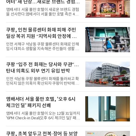
어터’ 새 단장…새로운 브랜드 경험 선
마린룩, 햇살 아래 반짝이는 물결을 연상시키는
사
스커트, 강렬한 붉은 계열의 스타일링까지 각기
앰배서더 서울 풀만 호텔이 새로운 브랜드 경험
다른 매력을 선보였다. 브브걸은 다채로운 여름
을 선사한다.앰배서더 서울 풀만 호텔 측은 4일
패션을 완벽하게 소화하며 보
“호텔 공식 마스코트 앰버드(Ambird)의 새로운
이야기를 담은 인형 극장 콘셉트의 공간 ‘앰버드
시어터(Ambird Theater)’를 새롭게 선보인
쿠팡, 인천 물류센터 화재 피해 주민
다”고 밝혔다.앰배서더 서울 풀만 호텔은 로비
일상 복귀 지원 “지역사회 안정에 총
한편에 마련된 앰버드 존을 통해 앰버드의 세계
관을 소개해왔다. 앰버드 존은 앰버드가 우주여
력”
인천 서해구 석남동 쿠팡 물류센터 화재로 인해
행 중 수집한 다양한 굿즈를 전시한 '앰버드 플래
임시 대피소 생활을 지속해온 주민들이 생활 터
닛(Ambird Planet)과 계절별 플라워 연출로 사
전으로 돌아갈 수 있는 계기가 마련됐다. 쿠팡풀
랑받아온 ‘앰버드 가든(Ambird Garden)’으로
필먼트서비스(CFS)가 지난 28일부터 화재 피해
구성되어 있다.새 단장한 앰버드 시어터는 오페
주민을 대상으로 전문 출장 청소서비스 지원에
쿠팡 “입주 전 화재는 당사와 무관”…
라 극장을 모티브로 한 데코레이션으로 구성됐
나섬으로써 본격적인 지역사회 복구 작업이 시
다. 무대 공간 및 티켓 박스
탄내 의혹도 외부 연기 유입 반박
작된 것이다.대피소 주민 중심 청소 접수, 첫날
부터 2가구 지원 완료CFS는 신현초등학교, 신
인천 석남동 쿠팡 물류센터 화재를 둘러싸고 확
현북초등학교, 신현여자중학교 등 인천 서해구
인되지 않은 의혹이 확산되자 쿠팡이 반박에 나
관내 임시 대피소 3곳에서 체류해온 화재 피해
섰다. 화재 전 센터 내부에서 탄내가 났다는 주장
주민들을 대상으로 출장 청소업체 요청 접수를
에 대해서는 외부 화재 연기 유입이라고 설명했
시작했다. 현장에서 극심한 피해를 입은 지역 주
고, 2023년 같은 물류센터에서 발생한 화재에
앰배서더 서울 풀만 호텔, '오후 6시
민들의 호응 속에 CFS는 즉시 행동에 나섰다. 지
대해서도 쿠팡 입주 전 공사 과정에서 벌어진 일
난 28일 오후 전문 청소업체와
체크인 딜' 패키지 선봬
이라며 선을 그었다.쿠팡은 21일 인천 물류센터
내부에서 불이 타는 냄새가 났다는 의혹과 관련
앰배서더 서울 풀만 호텔이 오는 12월 31일까지
해 “사실무근”이라는 입장을 밝혔다.회사 측은
'6PM Check-in Deal(오후 6시 체크인 딜)' 패키
“인근에서 지난 15일 다른 회사에서 발생한 대
지를 선보인다.이번 패키지는 오후 6시 체크인
형 화재 연기가 인입돼 즉시 방재팀이 조사한 결
으로 여유로운 저녁 시간부터 호텔 스테이를 시
과 일산화탄소가 미검출됐고, 내부 문제가 아닌
작할 수 있도록 준비됐다.앰배서더 서울 풀만 호
쿠팡, 초복 앞두고 전복·장어 등 보양
것으로 확인됐다”고 설명했다.이어 “정확한 화