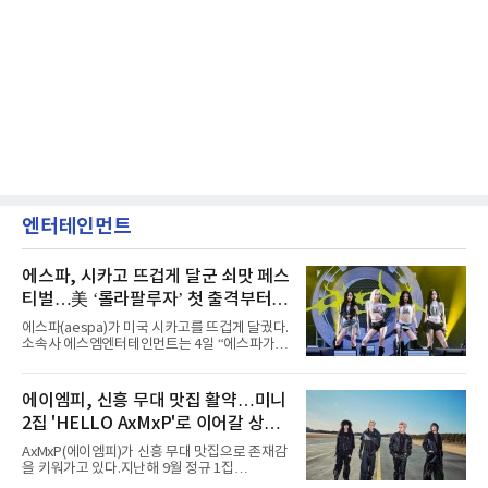
엔터테인먼트
에스파, 시카고 뜨겁게 달군 쇠맛 페스
티벌…美 ‘롤라팔루자’ 첫 출격부터
증명한 존재감
에스파(aespa)가 미국 시카고를 뜨겁게 달궜다.
소속사 에스엠엔터테인먼트는 4일 “에스파가
지난 2일(현지 시간) 미국 시카고 그랜트 파크에
서 열린 ‘롤라팔루자 시카고’(Lollapalooza
Chicago)의 알리안츠 스테이지에 올랐다”며
에이엠피, 신흥 무대 맛집 활약…미니
“총 14곡으로 구성된 세트리스트를 선사, 데뷔 7
2집 'HELLO AxMxP'로 이어갈 상승
년 차다운 노련한 무대 매너와 파워풀한 에너지
로 현장의 분위기를 압도했다”고 밝혔다.1991
세
AxMxP(에이엠피)가 신흥 무대 맛집으로 존재감
년 시작된 ‘롤라팔루자’는 8개 스테이지, 170여
을 키워가고 있다.지난해 9월 정규 1집
팀의 아티스트와 40만 명 이상의 관객이 운집하
'AxMxP'를 발매하며 가요계에 정식 출격한