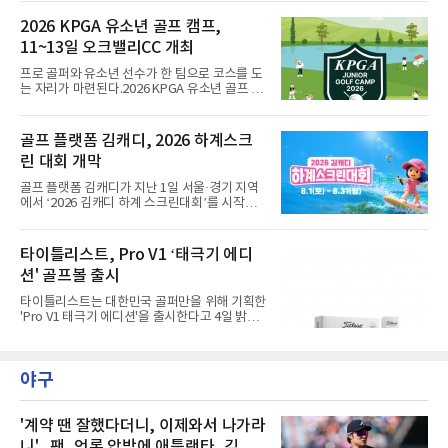
대회는 총상금 1억 2천만원 규모로, 우승자에게
는 상금 2천 5백만원과 대상&신인상 포인트 3천
2026 KPGA 유소년 골프 캠프,
점을 지급하고 3년간의 GTOUR 시드권을 부여
11~13일 오크밸리CC 개최
한다. KPGA 투어프로 중 1, 2라운드 합산 1위에
게는 오는 9월 17일부터 20일까지 골프존카운
프로 골퍼와 유소년 선수가 한 팀으로 코스를 도
티 선산에서 열리는 KPGA ‘골프존 오픈’ 출전권
는 자리가 마련된다.2026 KPGA 유소년 골프 캠
을 부여한다.대회는 골프존 투비전NX플러스 투
프가 11일부터 13일까지 강원도 원주시 오크밸
어 모드에서 하루 동안 2라운드 36홀 스트로크
리CC에서 열린다. 유소년 골프 저변을 넓히기
플레이, 콕힐 골프클럽 - NO.4 코스에서 진행된
위해 2024년 시작돼 올해 3년 연속 개최되는 행
골프 플랫폼 김캐디, 2026 하계스크
다. 시드권자와 예선통과자, 신인 및 초청 선수,
사다.참가 규모는 프로 20명과 유소년 60명. 올
오프라인 예선전을 통해 선발
린 대회 개막
시즌 상반기 우승자인 문동현, 최찬, 오승택, 이
상엽 등이 이름을 올렸다.운영 방식이 특징적이
골프 플랫폼 김캐디가 지난 1일 서울·경기 지역
다. 프로 1명과 유소년 3명이 한 팀을 이뤄 18홀
에서 ‘2026 김캐디 하계 스크린대회’를 시작했
코스 플레이와 쇼트 게임을 훈련하고, 멘토와 대
다고 4일 밝혔다. 대회는 31일까지 진행된다. 김
화하는 시간도 갖는다.최찬은 "평소 유소년 선수
캐디 앱 이용자라면 무료로 참여할 수 있다. 김캐
들을 만날 기회가 없는데 함께 시간을 보낼 수 있
디 앱에서 대회 참가 신청 후 지도에서 공식 참여
타이틀리스트, Pro V1 ‘태극기 에디
어 설렌다"고 밝혔다.이번 캠프는 문화체육관광
매장을 확인하고 예약하면 된다. 공식 참여 매장
부와 국민체육진흥공단의
션' 골프볼 출시
에서 총 3개의 지정 코스 중 원하는 코스를 플레
이하면 대회 기록이 자동으로 반영된다. 앱 내 리
타이틀리스트는 대한민국 골퍼만을 위해 기획한
더보드에서는 자신의 스코어와 현재 순위를 실
'Pro V1 태극기 에디션'을 출시한다고 4일 밝혔
시간으로 확인할 수 있다. 김캐디는 이번 대회를
다.이번 Pro V1 태극기 에디션은 하프 더즌(6구)
통해 총 4000만원 상당의 상금과 경품을 제공한
구성으로 출시된다. 패키지와 골프볼에는 태극
다. 지정 코스 중 1개 이상을 완주한 참가자 가운
기에서 착안한 건곤감리 4괘 문양이 적용됐다.
데 선착순 1,000명에게도 골프장갑을 증정한다.
야구
화이트 컬러를 바탕으로 흑색과 청색, 홍색을 절
지정 코스 3
제된 방식으로 배치해 대한민국의 정체성을 표
현했다. 광복 81주년을 기념하는 의미를 담아 스
페셜 플레이 넘버 '81'을 새겼다. 측면에는 건곤
'계약 땐 잘했다더니, 이제와서 나가라
감리 문양을 활용한 전용 얼라인먼트가 적용됐
니'...팬, 언론 압박에 애틀랜타, 김하