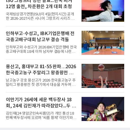
ISU 그랑프리 명단 발표...한국 피겨
판 위', 더 나아가 '바둑의 세계', '대국이 벌어지
12명 출전, 차준환은 2개 대회 초청
는 공간'을 가리키는 전문 용어로 정착했다. 우리
나라에서도 같은 의미로 받아들여져 ‘반상의 승
국제빙상경기연맹(ISU)이 4일(현지시간) 공개
부’, ‘반상의 고수’, ‘반상에 앉다’, ‘반상의 철학’
한 2026-2027시즌 시니어 그랑프리 시리즈 명
등의 표현을 쓴다.반상(盤上)은 오늘날 바둑을
단에 한국 선수 12명이 포함됐다. 남자 싱글 차
상징하는 대표적인 용어지만, 그 역사를 거슬러
준환(서울시청), 서민규, 김현겸과 여자 싱글 김
올라가면 의외의 사실과 마주한다. 인터넷 조선
채연, 김유재, 이해인, 신지아, 김유성, 윤서진,
인하부고·수성고, IBK기업은행배 전
왕조실록에서 반상(盤上)은 확인되지만,
윤아선, 김서영, 유영이다.이 가운데 차준환과
국중고배구대회 남고부 결승 격돌
서민규, 김채연, 김유재, 이해인, 신지아 6명은 2
개 대회에 초청됐고 나머지는 한 차례만 나선다.
인하부고와 수성고가 2026 IBK기업은행배 전국
시리즈는 6개 대회로 치러지며 합산 성적 상위 6
중고배구대회 18세 이하 남자부 결승에 나란히
명이 그랑프리 파이널에 오른다.차준환은 3차
진출하며 우승을 놓고 맞대결을 펼치게 됐다.인
컵 오브 차이나(11월 6∼8일·중국 선전)와 6차
하부고는 5일 충북 제천실내체육관에서 열린 대
NHK 트로피(11월 27∼29일·일본 도쿄)에 배정
회 남자 18세 이하부 준결승에서 남성고를 세트
용산고, 홍대부고 81-55 완파…2026
됐다. 밀라노·코르티나담페초 동계 올림픽에서
스코어 3-1(25-17, 17-25, 25-21, 25-17)로 꺾
한국 남자 싱글 역대 최고
한국중고농구 주말리그 왕중왕전 첫
고 결승행 티켓을 따냈다. 인하부고는 높은 공격
성공률을 앞세워 경기 주도권을 잡으며 승리를
승 신고
남고농구 강호 용산고가 2026 한국중고농구 주
거뒀다.수성고도 준결승에서 속초고를 상대로
말리그 왕중왕전 첫 경기에서 대승을 거두며 순
안정된 조직력을 바탕으로 3-1(25-23, 25-16,
조로운 출발을 알렸다.용산고는 5일 전남 해남
22-25, 25-19) 승리를 거두며 결승에 합류했다.
우슬체육관에서 열린 대회 남고부 예선 B조 첫
치열한 승부 속에서도 공수 균형을 유지한 수성
경기에서 김민기의 22점 활약을 앞세워 홍대부
이만기가 26세에 세운 백두장사 18
고는 인하부고와 우승을 다툴 기회를 잡았다.여
고를 81-55로 제압했다.경기 초반부터 내·외곽
자 18세 이하부에서는 중앙여고
회, 24세 김민재가 따라잡았다...두 번
에서 고른 득점력을 선보인 용산고는 1쿼터부터
주도권을 잡았다. 전반을 48-30으로 크게 앞선
더 우승하면 역대 1위와 동률
김민재(24·영암군민속씨름단)가 개인 통산 18
용산고는 후반에도 공세를 늦추지 않으며 점수
번째 백두장사에 오르며 '씨름 황제' 이만기와 어
차를 더욱 벌렸고, 결국 26점 차 완승으로 첫 승
깨를 나란히 했다.김민재는 4일 경북 문경시 문
을 신고했다.남고부 예선 C조 경기에서는 광주
경체육관에서 열린 위더스제약 2026 민속씨름
고가 김경륜의 23점을 넣는 수훈을 세우며 양정