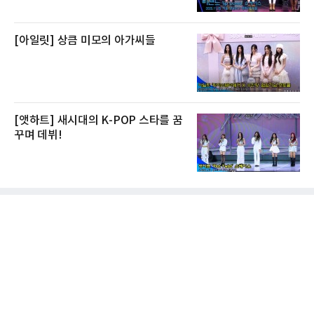
[아일릿] 상큼 미모의 아가씨들
[앳하트] 새시대의 K-POP 스타를 꿈
꾸며 데뷔!