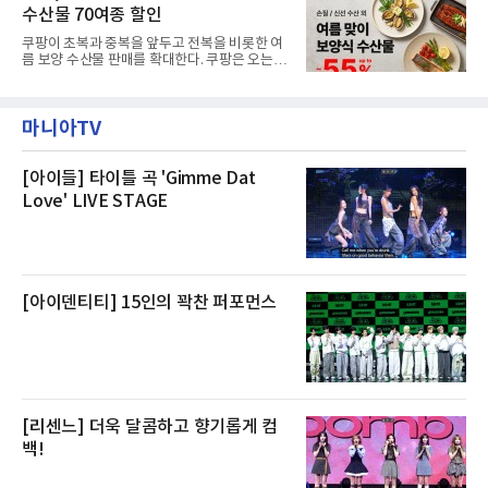
텔 측은 “퇴근 후 또는 주말 도심 속에서 짧지만
재 원인은 추후 조사될
수산물 70여종 할인
온전한 휴식을 원하는 고객들에게 특별한 경험
을 제공한다”고 밝혔다.패키지는 디럭스와 이그
쿠팡이 초복과 중복을 앞두고 전복을 비롯한 여
제큐티브 두 가지 타입으로 구성된다. 디럭스 패
름 보양 수산물 판매를 확대한다. 쿠팡은 오는
키지는 객실 1박(룸 온리)으로 심플한 호캉스를
20일까지 전복, 문어, 낙지, 장어 등 70여종의 수
즐길 수 있으며, 이그제큐티브 패키지는 객실 1
산물을 할인 판매한다고 8일 밝혔다.이번 행사
박과 함께 클럽 앰배서더 라운지 2인 이용, 웰니
에는 국내산 활전복과 문어, 낙지, 장어, 생물새
스 센터 사우나 2인 이용 혜택이 포함된다.특히
마니아TV
우 등이 포함됐다. 쿠팡은 올해 큰 크기의 전복
클럽 앰배서더 라운지
생산량이 늘어난 점을 반영해 주요 산지 상품을
로켓프레시 새벽배송으로 선보인다고 설명했다.
전복은 산지에서 채취한 뒤 전국으로 직송되는
[아이들] 타이틀 곡 'Gimme Dat
방식으로 운영된다. 신선도가 중요한 상품인 만
Love' LIVE STAGE
큼 이르면 다음 날 오전 배송이 가능하도록 물류
망을 활용하고 있다.쿠팡의 전복 매입량도 늘고
있다. 쿠팡에 따르면 전복 매입량은 2020년 30
톤 미만에서 2022년 140톤
[아이덴티티] 15인의 꽉찬 퍼포먼스
[리센느] 더욱 달콤하고 향기롭게 컴
백!