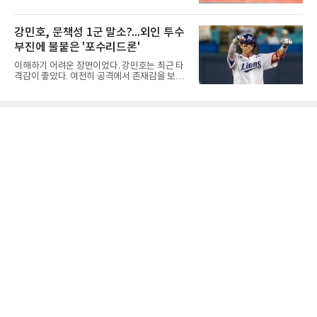
고교 시절 시속 160km에 달하는 강속구로 큰 스
세이하 남자부 4강에 진출했다.지난 6월 2026
포트라이트를 받았던 심준석은 루키리그에서 메
한국중고배구 2차연맹전 준우승팀 수성고는 4
츠 구단으로부터 방출 조치됐다. 피츠버그 파이
일 충북 제천 대원대 민송체육관에서 열린 대회
강민호, 문책성 1군 말소?...외인 투수
리츠와 마이애미 말린스를 거쳐 메츠에 둥지를
8강전에서 진주동명고를 상대로 공격력이 호조
틀며 반등을 노렸으나
부진에 불붙은 '포수리드론'
를 보이며 세트스코어 3-1(25-19, 25-22, 21-
25, 25-23)으로 꺾었다. 인하부고도 부산동성고
이해하기 어려운 장면이었다. 강민호는 최근 타
를 맞아 뛰어난 조직력을 바탕으로 삼아 3-0(25-
격감이 좋았다. 여전히 공격에서 존재감을 보여
19, 25-19, 25-23)으로 완승을 거두고 4강에 합
주고 있었고, 특별한 부상 소식도 없었다. 그런
류했다. .한편 18세이하 여자부 4강은 중앙여고-
데 갑작스럽게 1군 엔트리에서 제외됐다. 팬들
일신여상, 광주체고-선명여고의 대결로 좁혀졌
사이에서 성적이 떨어진 주전 선수를 쉬게 하는
다. ◇4일 전적
상황도 아니고, 부상으로 빠지는 것도 아니라면
'왜 지금인가'라는 의문이 생길 수밖에 없다.특히
시점이 겹쳤다. 삼성 외국인 투수들이 잇따라 난
타를 당했고, 일부 팬들은 그 원인을 강민호의
포수 리드에서 찾기 시작했다. 이른바 '포수리드
론'이다. 볼 배합이 문제였던 것 아니냐, 투수와
의 호흡에 문제가 있었던 것 아니냐는 지적이다.
그리고 이어진 강민호의 1군 말소. 때문에 팬들
사이에서는 "문책성