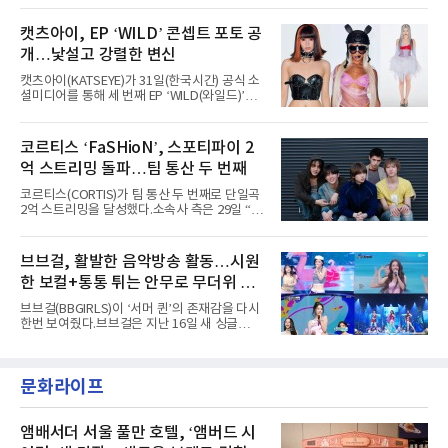
는 북미 최대 규모의 페스티벌이다.올해 ‘롤라팔
AxMxP는 데뷔 전부터 버스킹과 각종 페스티벌,
루자 시카고’에는 에스파 외에도 제니, 아이들,
공연 무대에 오르며 실전 경험을 쌓아왔다.이들
캣츠아이, EP ‘WILD’ 콘셉트 포토 공
코르티스 등 K팝 스타들이 출연진 명단에 이름
은 소속사 패밀리 콘서트를 비롯해 '뷰티풀 민트
을 올렸다.이날 에스파는
개…낯설고 강렬한 변신
라이프 2025', '2025 부산국제록페스티벌' 등 대
형 무대에 잇달아 출연해 당찬 에너지와 풋풋한
캣츠아이(KATSEYE)가 31일(한국시간) 공식 소
매력으로 음악팬들의 눈도장을 찍었다.이후
셜미디어를 통해 세 번째 EP ‘WILD(와일드)’의
AxMxP는 '카운트다운 판타지 2025-2026',
콘셉트 포토와 트랙리스트를 공개했다.‘Wild
'PEAKBOX 2025 vol.2 : 사랑·청춘·행복', '2025
heart(와일드 하트)’라는 제목이 붙은 콘셉트 포
Someday Christmas - 부산' 등 무대를 통해 안
토에는 멤버들의 본능적이고 야성적인 면모가
코르티스 ‘FaSHioN’, 스포티파이 2
정적인 실력을 입증했고, 올해 '2026 어썸뮤직
강렬하게 담겼다. 짙은 아이섀도와 푸른빛·금빛·
페스티벌', '뷰티풀 민트 라이프 2026', '2026
억 스트리밍 돌파…팀 통산 두 번째
붉은빛의 컬러 렌즈가 비현실적인 분위기를 자
아내고, 여러 원색이 불규칙하게 뒤섞인 멀티컬
코르티스(CORTIS)가 팀 통산 두 번째로 단일곡
러 헤어와 과감한 블루·블랙 립 메이크업이 낯설
2억 스트리밍을 달성했다.소속사 측은 29일 “코
고도 매혹적인 비주얼을 완성했다.스타일링 역
르티스의 데뷔 앨범 수록곡 ‘FaSHioN’이 글로
시 파격적이다. 스터드와 망사, 코르셋, 풍성한
벌 오디오·음원 스트리밍 플랫폼 스포티파이에
레이스 등 언뜻 어울리지 않을 듯한 소재와 실루
서 27일 자로 누적 재생 수 2억 회를 돌파했
브브걸, 활발한 음악방송 활동…시원
엣을 거침없이 결합했다. 멤버들은 각기 다른 개
다”고 밝혔다.곡이 발표된 지 약 10개월 만이다.
성을 살린 스타일링을 선
한 보컬+통통 튀는 안무로 무더위 사
팀의 첫 번째 2억 스트리밍 곡은 동일 음반에 수
록된 ‘GO!’다. 이 노래는 공개 약 9개월 만인 지
냥
브브걸(BBGIRLS)이 ‘서머 퀸’의 존재감을 다시
난달 26일 자에 2억 고지를 밟았다. 이는 최근 5
한번 보여줬다.브브걸은 지난 16일 새 싱글
년 내 데뷔한 보이그룹의 곡 중 최단기 2억 달성
'BODY WAVE'(바디 웨이브)를 발매하고 각종 음
이며 ‘FaSHioN’이 그 다음이다.코르티스는 평
악방송에 출연했다.브브걸은 컴백 이후 Mnet
소 관심이 많은 ‘패션’을 소재로 곡을 공동 창작
'엠카운트다운'을 시작으로 KBS2 '뮤직뱅크',
했다. “내 티, 5 bucks 바지는, 만원” 등 멤버들
문화라이프
MBC '쇼! 음악중심', SBS '인기가요' 등 주요 음
의 라이프 스타일
악방송 무대에 올라 화려한 퍼포먼스를 펼쳤다.
시원한 에너지와 안정적인 라이브, 통통 튀는 매
력을 앞세워 매 무대 색다른 볼거리를 선사했다.
앰배서더 서울 풀만 호텔, ‘앰버드 시
특히 화사한 파스텔 톤의 비치웨어부터 청량한