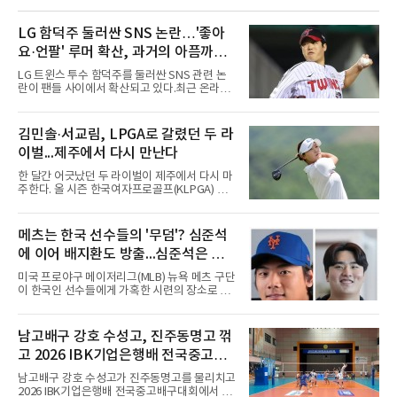
LG 함덕주 둘러싼 SNS 논란…'좋아
요·언팔' 루머 확산, 과거의 아픔까지
소환됐다
LG 트윈스 투수 함덕주를 둘러싼 SNS 관련 논
란이 팬들 사이에서 확산되고 있다.최근 온라인
커뮤니티와 SNS를 중심으로 함덕주의 SNS 활
동과 관련한 여러 소문이 퍼지면서, 과거 LG 이
적 이후 겪었던 일들까지 다시 주목받고 있다.일
김민솔·서교림, LPGA로 갈렸던 두 라
각에서는 함덕주가 LG 공식 계정 '언팔' 및 관련
이벌...제주에서 다시 만난다
게시물을 정리하고 친정팀 두산 베어스 계정을
팔로우하고 두산과 관련된 흔적만 남겼다는 주
한 달간 어긋났던 두 라이벌이 제주에서 다시 마
장이 나오고 있다. 또한 상대 팀 선수의 홈런 릴
주한다. 올 시즌 한국여자프로골프(KLPGA) 투
스에 '좋아요'를 눌렀다는 이야기도 전해지고 있
어를 달구는 김민솔과 서교림이 격돌한
다.하지만 해당 행동들이 실재했는지 여부는 확
다.KLPGA 투어는 6일 제주도 서귀포시 테디 밸
인되지 않았다. 시점과 의도 역시 불분명하다. 그
리 골프 앤 리조트의 밸리·테디 코스(파72)에서
메츠는 한국 선수들의 '무덤'? 심준석
럼에도 팬들 사이에서 논란이 커진 이유는 그가
개막하는 제주삼다수 마스터스(총상금 10억원·
LG 이적 후 부상과 재활로
에 이어 배지환도 방출...심준석은 이
우승 상금 1억8천만원)로 하반기를 시작한다.두
선수의 재회 자체가 화제다. 올 시즌 3승으로 대
미 귀국, 배지환은 미국 잔류할 듯
미국 프로야구 메이저리그(MLB) 뉴욕 메츠 구단
상 포인트(313점), 상금(9억8천400만원), 평균
이 한국인 선수들에게 가혹한 시련의 장소로 전
타수(70.41타) 등 주요 부문 1위를 달리는 김민
락하고 있다. 한때 한국 야구의 미래를 이끌어갈
솔과 2승으로 뒤쫓는 서교림의 맞대결은 지난 7
대형 유망주로 기대를 모았던 투수 심준석에 이
월 5일 롯데 오픈 이후 한 달 만이다. 그동안 김민
어, 빅리그 경력을 지닌 내외야수 배지환까지 연
남고배구 강호 수성고, 진주동명고 꺾
솔이 하이원리조트 여자오픈에 나설 때 서교림
달아 뉴욕 메츠 산하 마이너리그에서 방출 통보
은 LPGA 에비앙 챔피언십에, 서교림
고 2026 IBK기업은행배 전국중고배
를 받는 아픔을 겪었다. 두 선수의 동반 이탈은
메츠 구단이 유독 한국 선수들에게 '기회의 땅'이
구대회 4강 진출
남고배구 강호 수성고가 진주동명고를 물리치고
아닌 '무덤'처럼 작용하고 있음을 방증하고 있다.
2026 IBK기업은행배 전국중고배구대회에서 18