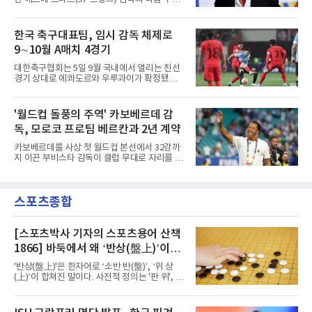
아직 이적이 마무리된 단계는 아니라고 선을 그
가 정해졌다.코트디부아르축구협회는 4일(현지
으면서도, 메디컬 테스트를 위해 이스탄불에 들
시간) 르나르 감독을 대표팀 사령탑으로 선임했
어온 뒤 트라브존으로 이동해 계약서에 서명할
다고 발표했다. 2014~2015년에 이은 두 번째 부
한국 축구대표팀, 임시 감독 체제로
예정이라고 로이터통신을 통해 밝혔다. 시점을
임으로, 당시 그는 팀에 2015 아프리카 네이션
못 박지는 않았으나 현지시간
9∼10월 A매치 4경기
스컵 우승을 안겼다.전임 에메르스 파에 감독은
2023 네이션스컵 우승과 2026 북중미 월드컵
대한축구협회는 5일 9월 국내에서 열리는 친선
사상 첫 토너먼트 진출을 이끌었으나 32강에서
경기 상대로 에콰도르와 우루과이가 확정됐다고
노르웨이에 1-2로 진 뒤 계약 연장에 실패했다.
발표했다. 이로써 9∼10월 FIFA A매치 기간에 치
르나르 감독의 직전 행보는 순탄치 않았다. 월드
를 4경기 상대가 모두 정해졌다.일정은 추석 연
컵 도중 튀니지의 소방수로 투입됐지만 분위기
휴를 앞둔 9월 24일 에콰도르전, 28일 우루과이
'월드컵 돌풍의 주역' 카보베르데 감
를 되돌리지 못했고, 튀니지는 3전 전패로 탈락
전 순이다. 앞서 공개된 대로 10월 2일에는 베네
했다.이력 자체는 두텁다. 잠비아
독, 모로코 프로팀 베르칸과 2년 계약
수엘라, 6일에는 우즈베키스탄과 만난다. 2026
북중미 월드컵을 마친 뒤 홍명보 감독이 물러난
카보베르데를 사상 첫 월드컵 본선에서 32강까
한국은 임시 감독 체제로 이 일정을 소화한다.에
지 이끈 부비스타 감독이 클럽 무대로 자리를 옮
콰도르는 FIFA 랭킹 25위로 32위인 한국보다 앞
긴다.로이터통신 등에 따르면 모로코 1부 리그
서 있다. 북중미 월드컵 남미예선 18경기에서 실
RS 베르칸은 4일(현지시간) 부비스타 감독을 새
점을 5점으로 묶으며 10개국 가운데 아르헨티나
사령탑으로 선임했다고 발표했다. 계약 기간은
다음인 2위로 본선 티켓을 확보했다. 본선에서
스포츠종합
2년으로, 튀니지 대표팀으로 떠난 모인 차아바
는 독일을 제압하고 32강
니의 후임이다.겸직 가능성도 거론됐다. 부비스
타 감독은 대표팀직을 유지하며 베르칸을 함께
지휘하는 방안까지 논의했으나 협상 끝에 클럽
[스포츠박사 기자의 스포츠용어 산책
에 전념하게 됐다. 카보베르데축구협회도 같은
1866] 바둑에서 왜 ‘반상(盤上)’이라
날 사임을 알리며 후임 선임 작업이 순조롭게 진
말할까
행 중이라고 밝혔다.그가 남긴 성과는 뚜렷하다.
'반상(盤上)'은 한자어로 ‘소반 반(盤)’, ‘위 상
아프리카 서쪽 섬나라 카보베르데는 첫 출전한
(上)’이 합쳐진 말이다. 사전적 정의는 '판 위', '바
2026 북중미 월드컵에서 스페
둑판 위'라는 의미이다. 원래 중국 한문에서는 반
상(盤上)이 단순히 '판 위에서'라는 일반적인 의
미로도 쓰였지만, 바둑 문화가 발달하면서 '바둑